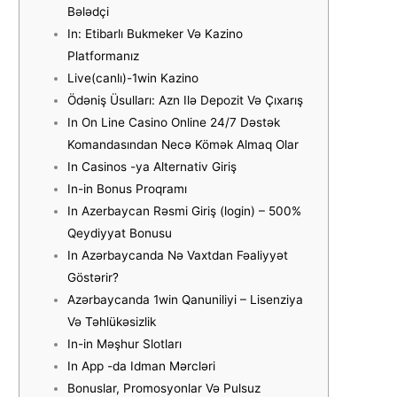
Bələdçi
In: Etibarlı Bukmeker Və Kazino
Platformanız
Live(canlı)-1win Kazino
Ödəniş Üsulları: Azn Ilə Depozit Və Çıxarış
In On Line Casino Online 24/7 Dəstək
Komandasından Necə Kömək Almaq Olar
In Casinos -ya Alternativ Giriş
In-in Bonus Proqramı
In Azerbaycan Rəsmi Giriş (login) – 500%
Qeydiyyat Bonusu
In Azərbaycanda Nə Vaxtdan Fəaliyyət
Göstərir?
Azərbaycanda 1win Qanuniliyi – Lisenziya
Və Təhlükəsizlik
In-in Məşhur Slotları
In App -da Idman Mərcləri
Bonuslar, Promosyonlar Və Pulsuz