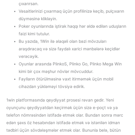
çıxarırsan.
Vəsaitlərinizi çıxarmaq üçün profilinizə keçib, pulçıxarın
düyməsinə klikləyin.
Poker oyunlarında iştirak haqqı hər əldə edilən uduşların
faizi kimi tutulur.
Bu yazıda, 1Win ilə əlaqəli olan bəzi mövzuları
araşdıracaq və sizə faydalı xarici mənbələrə keçidlər
verəcəyik.
Oyunlar arasında PlinkoS, Plinko Go, Plinko Mega Win
kimi bir çox məşhur növlər mövcuddur.
Faylların ötürülməsinə vaxt itirməmək üçün mobil
cihazdan yükləməyi tövsiyə edirik.
1win platformasında qeydiyyat prosesi rəvan gedir. Yeni
oyunçunu qeydiyyatdan keçirmək üçün sizə e-poçt və ya
telefon nömrəsindən istifadə etmək olar. Bundan sonra mərc
edən şəxs öz hesabından istifadə etmək və istənilən idman
tədbiri üçün sövdələşmələr etmək olar. Bununla belə, bütün