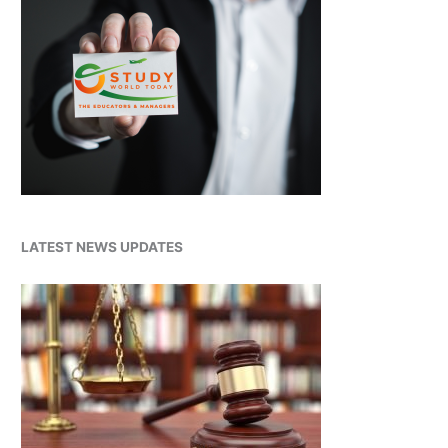
LATEST NEWS UPDATES