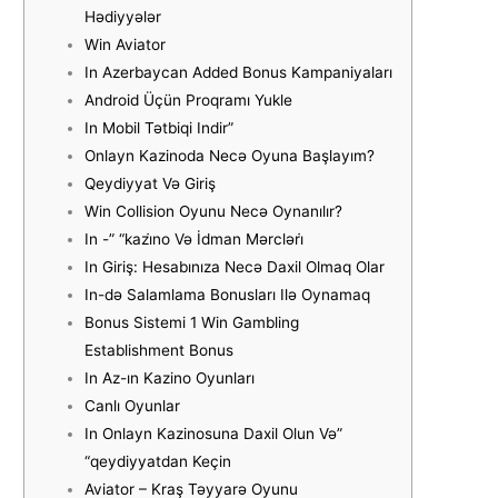
Hədiyyələr
Win Aviator
In Azerbaycan Added Bonus Kampaniyaları
Android Üçün Proqramı Yukle
In Mobil Tətbiqi Indir”
Onlayn Kazinoda Necə Oyuna Başlayım?
Qeydiyyat Və Giriş
Win Collision Oyunu Necə Oynanılır?
In -” “kazi̇no Və İdman Mərcləri̇
In Giriş: Hesabınıza Necə Daxil Olmaq Olar
In-də Salamlama Bonusları Ilə Oynamaq
Bonus Sistemi 1 Win Gambling
Establishment Bonus
In Az-ın Kazino Oyunları
Canlı Oyunlar
In Onlayn Kazinosuna Daxil Olun Və”
“qeydiyyatdan Keçin
Aviator – Kraş Təyyarə Oyunu