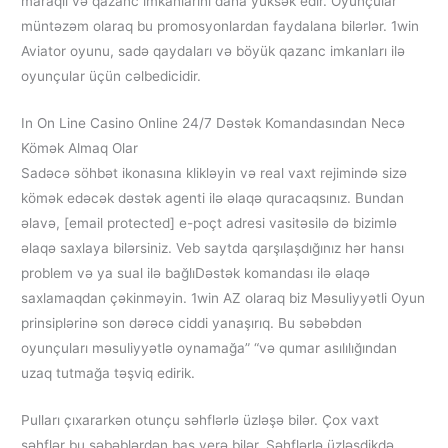
maraqlı və qazanc imkanlarını daha yüksək edir. Oyunçular
müntəzəm olaraq bu promosyonlardan faydalana bilərlər. 1win
Aviator oyunu, sadə qaydaları və böyük qazanc imkanları ilə
oyunçular üçün cəlbedicidir.
In On Line Casino Online 24/7 Dəstək Komandasından Necə
Kömək Almaq Olar
Sadəcə söhbət ikonasına klikləyin və real vaxt rejimində sizə
kömək edəcək dəstək agenti ilə əlaqə quracaqsınız. Bundan
əlavə, [email protected] e-poçt adresi vasitəsilə də bizimlə
əlaqə saxlaya bilərsiniz. Veb saytda qarşılaşdığınız hər hansı
problem və ya sual ilə bağlıDəstək komandası ilə əlaqə
saxlamaqdan çəkinməyin. 1win AZ olaraq biz Məsuliyyətli Oyun
prinsiplərinə son dərəcə ciddi yanaşırıq. Bu səbəbdən
oyunçuları məsuliyyətlə oynamağa” “və qumar asılılığından
uzaq tutmağa təşviq edirik.
Pulları çıxararkən otunçu səhflərlə üzləşə bilər. Çox vaxt
səhflər bu səbəblərdən baş verə bilər. Səhflərlə üzləşdikdə