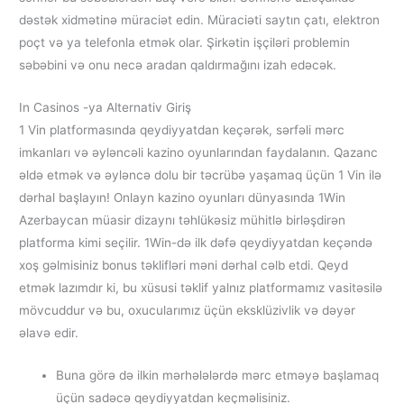
dəstək xidmətinə müraciət edin. Müraciəti saytın çatı, elektron
poçt və ya telefonla etmək olar. Şirkətin işçiləri problemin
səbəbini və onu necə aradan qaldırmağını izah edəcək.
In Casinos -ya Alternativ Giriş
1 Vin platformasında qeydiyyatdan keçərək, sərfəli mərc
imkanları və əyləncəli kazino oyunlarından faydalanın. Qazanc
əldə etmək və əyləncə dolu bir təcrübə yaşamaq üçün 1 Vin ilə
dərhal başlayın! Onlayn kazino oyunları dünyasında 1Win
Azerbaycan müasir dizaynı təhlükəsiz mühitlə birləşdirən
platforma kimi seçilir. 1Win-də ilk dəfə qeydiyyatdan keçəndə
xoş gəlmisiniz bonus təklifləri məni dərhal cəlb etdi. Qeyd
etmək lazımdır ki, bu xüsusi təklif yalnız platformamız vasitəsilə
mövcuddur və bu, oxucularımız üçün eksklüzivlik və dəyər
əlavə edir.
Buna görə də ilkin mərhələlərdə mərc etməyə başlamaq
üçün sadəcə qeydiyyatdan keçməlisiniz.