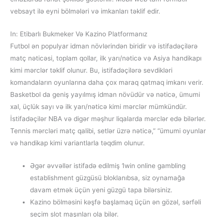
vebsayt ilə eyni bölmələri və imkanları təklif edir.
In: Etibarlı Bukmeker Və Kazino Platformanız
Futbol ən populyar idman növlərindən biridir və istifadəçilərə
matç nəticəsi, toplam qollar, ilk yarı/nəticə və Asiya handikapı
kimi mərclər təklif olunur. Bu, istifadəçilərə sevdikləri
komandaların oyunlarına daha çox maraq qatmaq imkanı verir.
Basketbol da geniş yayılmış idman növüdür və nəticə, ümumi
xal, üçlük sayı və ilk yarı/nəticə kimi mərclər mümkündür.
İstifadəçilər NBA və digər məşhur liqalarda mərclər edə bilərlər.
Tennis mərcləri matç qalibi, setlər üzrə nəticə,” “ümumi oyunlar
və handikap kimi variantlarla təqdim olunur.
Əgər əvvəllər istifadə edilmiş 1win online gambling
establishment güzgüsü bloklanıbsa, siz oynamağa
davam etmək üçün yeni güzgü tapa bilərsiniz.
Kazino bölməsini kəşfə başlamaq üçün ən gözəl, sərfəli
seçim slot maşınları ola bilər.