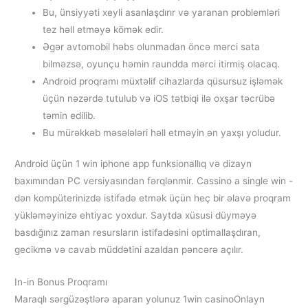
Bu, ünsiyyəti xeyli asanlaşdırır və yaranan problemləri
tez həll etməyə kömək edir.
Əgər avtomobil həbs olunmadan öncə mərci sata
bilməzsə, oyunçu həmin raundda mərci itirmiş olacaq.
Android proqramı müxtəlif cihazlarda qüsursuz işləmək
üçün nəzərdə tutulub və iOS tətbiqi ilə oxşar təcrübə
təmin edilib.
Bu mürəkkəb məsələləri həll etməyin ən yaxşı yoludur.
Android üçün 1 win iphone app funksionallıq və dizayn
baxımından PC versiyasından fərqlənmir. Cassino a single win -
dən kompüterinizdə istifadə etmək üçün heç bir əlavə proqram
yükləməyinizə ehtiyac yoxdur. Saytda xüsusi düyməyə
basdığınız zaman resursların istifadəsini optimallaşdıran,
gecikmə və cavab müddətini azaldan pəncərə açılır.
In-in Bonus Proqramı
Maraqlı sərgüzəştlərə aparan yolunuz 1win casinoOnlayn