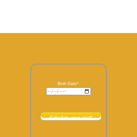
Birth Date*:
Calculate your age**