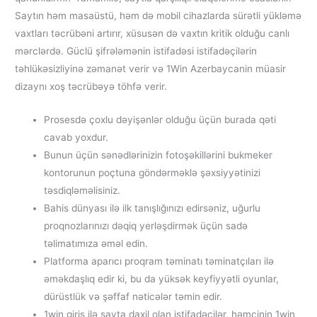
Saytın həm masaüstü, həm də mobil cihazlarda sürətli yükləmə
vaxtları təcrübəni artırır, xüsusən də vaxtın kritik olduğu canlı
mərclərdə. Güclü şifrələmənin istifadəsi istifadəçilərin
təhlükəsizliyinə zəmanət verir və 1Win Azerbaycanin müasir
dizaynı xoş təcrübəyə töhfə verir.
Prosesdə çoxlu dəyişənlər olduğu üçün burada qəti
cavab yoxdur.
Bunun üçün sənədlərinizin fotoşəkillərini bukmeker
kontorunun poçtuna göndərməklə şəxsiyyətinizi
təsdiqləməlisiniz.
Bahis dünyası ilə ilk tanışlığınızı edirsəniz, uğurlu
proqnozlarınızı dəqiq yerləşdirmək üçün sadə
təlimatımıza əməl edin.
Platforma aparıcı proqram təminatı təminatçıları ilə
əməkdaşlıq edir ki, bu da yüksək keyfiyyətli oyunlar,
dürüstlük və şəffaf nəticələr təmin edir.
1win giriş ilə sayta daxil olan istifadəçilər, həmçinin 1win