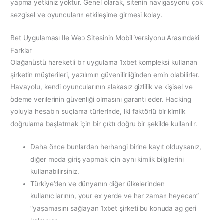
yapma yetkiniz yoktur. Genel olarak, sitenin navigasyonu çok
sezgisel ve oyuncuların etkileşime girmesi kolay.
Bet Uygulaması Ile Web Sitesinin Mobil Versiyonu Arasındaki
Farklar
Olağanüstü hareketli bir uygulama 1xbet kompleksi kullanan
şirketin müşterileri, yazılımın güvenilirliğinden emin olabilirler.
Havayolu, kendi oyuncularının alakasız gizlilik ve kişisel ve
ödeme verilerinin güvenliği olmasını garanti eder. Hacking
yoluyla hesabın suçlama türlerinde, iki faktörlü bir kimlik
doğrulama başlatmak için bir çıktı doğru bir şekilde kullanılır.
Daha önce bunlardan herhangi birine kayıt olduysanız,
diğer moda giriş yapmak için aynı kimlik bilgilerini
kullanabilirsiniz.
Türkiye’den ve dünyanın diğer ülkelerinden
kullanıcılarının, your ex yerde ve her zaman heyecan”
“yaşamasını sağlayan 1xbet şirketi bu konuda ag geri