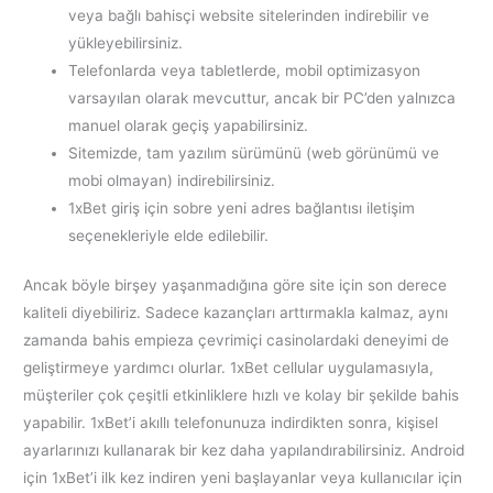
veya bağlı bahisçi website sitelerinden indirebilir ve
yükleyebilirsiniz.
Telefonlarda veya tabletlerde, mobil optimizasyon
varsayılan olarak mevcuttur, ancak bir PC’den yalnızca
manuel olarak geçiş yapabilirsiniz.
Sitemizde, tam yazılım sürümünü (web görünümü ve
mobi olmayan) indirebilirsiniz.
1xBet giriş için sobre yeni adres bağlantısı iletişim
seçenekleriyle elde edilebilir.
Ancak böyle birşey yaşanmadığına göre site için son derece
kaliteli diyebiliriz. Sadece kazançları arttırmakla kalmaz, aynı
zamanda bahis empieza çevrimiçi casinolardaki deneyimi de
geliştirmeye yardımcı olurlar. 1xBet cellular uygulamasıyla,
müşteriler çok çeşitli etkinliklere hızlı ve kolay bir şekilde bahis
yapabilir. 1xBet’i akıllı telefonunuza indirdikten sonra, kişisel
ayarlarınızı kullanarak bir kez daha yapılandırabilirsiniz. Android
için 1xBet’i ilk kez indiren yeni başlayanlar veya kullanıcılar için