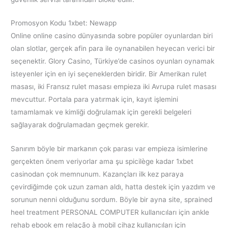
Promosyon Kodu 1xbet: Newapp
Online online casino dünyasında sobre popüler oyunlardan biri
olan slotlar, gerçek afin para ile oynanabilen heyecan verici bir
seçenektir. Glory Casino, Türkiye’de casinos oyunları oynamak
isteyenler için en iyi seçeneklerden biridir. Bir Amerikan rulet
masası, iki Fransız rulet masası empieza iki Avrupa rulet masası
mevcuttur. Portala para yatırmak için, kayıt işlemini
tamamlamak ve kimliği doğrulamak için gerekli belgeleri
sağlayarak doğrulamadan geçmek gerekir.
Sanırım böyle bir markanın çok parası var empieza isimlerine
gerçekten önem veriyorlar ama şu spicilège kadar 1xbet
casinodan çok memnunum. Kazançları ilk kez paraya
çevirdiğimde çok uzun zaman aldı, hatta destek için yazdım ve
sorunun nenni olduğunu sordum. Böyle bir ayna site, sprained
heel treatment PERSONAL COMPUTER kullanıcıları için ankle
rehab ebook em relação à mobil cihaz kullanıcıları için