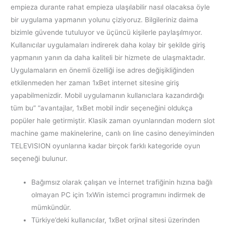
empieza durante rahat empieza ulaşılabilir nasıl olacaksa öyle
bir uygulama yapmanın yolunu çiziyoruz. Bilgileriniz daima
bizimle güvende tutuluyor ve üçüncü kişilerle paylaşılmıyor.
Kullanıcılar uygulamaları indirerek daha kolay bir şekilde giriş
yapmanın yanın da daha kaliteli bir hizmete de ulaşmaktadır.
Uygulamaların en önemli özelliği ise adres değişikliğinden
etkilenmeden her zaman 1xBet internet sitesine giriş
yapabilmenizdir. Mobil uygulamanın kullanıclara kazandırdığı
tüm bu” “avantajlar, 1xBet mobil indir seçeneğini oldukça
popüler hale getirmiştir. Klasik zaman oyunlarından modern slot
machine game makinelerine, canlı on line casino deneyiminden
TELEVISION oyunlarına kadar birçok farklı kategoride oyun
seçeneği bulunur.
Bağımsız olarak çalışan ve İnternet trafiğinin hızına bağlı
olmayan PC için 1xWin istemci programını indirmek de
mümkündür.
Türkiye’deki kullanıcılar, 1xBet orjinal sitesi üzerinden