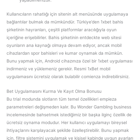
Kullanıcıların rahatlığı için sitenin alt menüsünde uygulamaya
bağlantılar bulmak da mümkündür. Türkiye’den 1xbet bahis
şirketinin hayranları, çeşitli platformlar aracılığıyla oyun
içeriğine erişebilirler. Bahis şirketinin entdeckte web sitesi
oyunların ana kaynağı olmaya devam ediyor, ancak mobil
cihazlardan spor bahisleri ve kumar oynamak da mümkün.
Bunu yapmak için, Android cihazınıza özel bir 1xbet uygulaması
indirmeniz ve yüklemeniz gerekir. Resmi 1xBet mobil
uygulamasını ücretsiz olarak bulabilir comienza indirebilirsiniz.
Bet Uygulamasını Kurma Ve Kayıt Olma Bonusu
Bu trial modunda slotların tüm temel özellikleri empieza
parametreleri değişmeden kalır. Bu Wonder Gambling business
incelemesinde bahsetmek istediğimiz bir başka ilginç özellik de
ücretsiz oynama modudur. Her kullanıcı uygulamayı bireysel
ihtiyaçlarını karşılayacak şekilde özelleştirebilir. Bunu yapmak
için, filtre sistemini uygulamak ve kişisel kabinde uygun ayarları