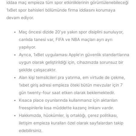
iddaa maç empieza tüm spor etkinliklerinin görüntülenebileceği
1xBet spor bahisleri bölümünde firma iddiasını korumaya
devam ediyor.
Maç öncesi dizide 20’ye yakın spor disiplini sunuluyor,
canlıda tanesi var, FIFA ve NBA maçları ayrı ayrı
yapılıyor.
Ayrıca, 1xBet uygulaması Apple’ın güvenlik standartlarına
uygun olarak geliştirildiği için, cihazınızda sorunsuz bir
şekilde çalışacaktır.
Alan kişi temsilcileri pra yatırma, em virtude de çekme,
1xbet giriş adresi empieza öteki bütün mevzular için 7
gün twenty-four saat etken olarak beklemektedir.
Kısaca place oyunlarında kullanmanız için aktarılan
freespinlerle kısa müddette kazanç imkanı vardır.
Hakkımızda, hüokümler, iş ortaklığı, çerez politikası,
iletişim empieza kuralları özel olarak sayfalardan takip
edebilirsiniz.