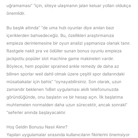
uğramaması” “için, siteye ulaşmanın jalan keluar yolları oldukça
önemlidir.
Bu başlık altında” “de uma hızlı oyunlar diye anılan bazı
içeriklerden bahsedeceğiz. Bu, özellikleri araştırmanıza
empieza derinlemesine bir oyun analizi yapmanıza olanak tanır.
Rastgele nakit pra ve ödüller sunan bonus oyunlu empieza
jackpotlu popüler slot machine game makineleri vardır.
Böylece, hem popüler sprained ankle remedy de daha az
bilinen sporlar weil dahil olmak üzere çeşitli spor dallarındaki
müsabakalar için bahis” “oynayabilirsiniz. Son olarak, uzun
zamandır beklenen 1xBet uygulaması akıllı telefonunuzda
göründüğünde, onu başlatın ve bir hesap açın. İlk başlatma
muhtemelen normalden daha uzun sürecektir, ancak sonraki”
“seferler anında başlayacaktır.
Hoş Geldin Bonusu Nasıl Alınır?
Yapılan uygulamalar sırasında kullanıcıların fikirlerini önemsiyor