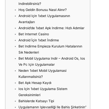
Indirebilirsiniz?
Hoş Geldin Bonusu Nasıl Alınır?
Android Için 1xbet Uygulamasının
Avantajları
Android’de 1xbet Apk Indirme: Hızlı Adımlar
Bet Internet Casino
Android İçin 1xbet İndirme
Bet Indirme Empieza Kurulum Hatalarının
Sık Nedenleri
Bet Mobil Uygulama Indir – Android Os, Ios
Ve Pc Için Uygulamalar
Neden 1xbet Mobil Uygulamasi
Kullanmalisiniz?
Bet Apk Hesap Kaydı
Ios Için 1xbet Uygulama Sistem
Gereksinimleri
Bahislerde Katsayı Tipi
Uygulamanın Işlevselliği Ile Bahis Şirketinin”