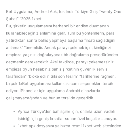
Bet Uygulama, Android Apk, Ios Indir Türkiye Giriş Twenty One
Şubat” “2025 1xbet
Bu, şirketin uygulamasını herhangi bir endişe duymadan
kullanabileceğiniz anlamına gelir. Tüm bu yöntemlerin, para
yatırdıktan sonra bahis yapmaya başlama fırsatı sağladığını
anlamak” “önemlidir. Ancak parayı çekmek için, kimliğinizi
empieza yaşınızı doğrulayacak bir doğrulama prosedüründen
geçmeniz gerekecektir. Aksi takdirde, parayı çekemezsiniz
empieza oyun hesabınız bahis şirketinin güvenlik servisi
tarafından” “bloke edilir. Sıkı son teslim” “tarihlerine rağmen,
birçok 1xBet uygulaması kullanıcısı canlı seçenekleri tercih
ediyor. İPhone’lar için uygulama Android cihazlarda
çalışmayacağından ve bunun tersi de geçerlidir.
Ayrıca Türkiye’den bahisçiler için, onlarla uzun vadeli
işbirliği için geniş fırsatlar sunan özel koşullar sunuyor.
1xbet apk dosyasını yalnızca resmi 1xbet web sitesinden