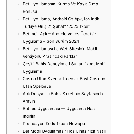
Bet Uygulamasını Kurma Ve Kayıt Olma
Bonusu
Bet Uygulama, Android Os Apk, Ios Indir
Türkiye Giriş 21 Şubat” “2025 1xbet
Bet Indir Apk – Android Ve Ios Ücretsiz
Uygulama – Son Sürüm 2024
Bet Uygulaması Ile Web Sitesinin Mobil
Versiyonu Arasındaki Farklar
Çeşitli Bahis Deneyimleri Sunan 1xbet Mobil
Uygulama
Casino Utan Svensk Licens » Bäst Casinon
Utan Spelpaus
Apk Dosyasını Bahis Şirketinin Sayfasında
Arayın
Bet Ios Uygulaması — Uygulama Nasıl
Indirilir
Promosyon Kodu 1xbet: Newapp
Bet Mobil Uygulamasını Ios Cihazınıza Nasıl