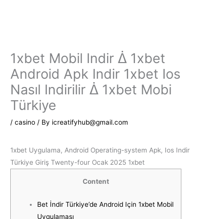
Skip
to
content
1xbet Mobil Indir ᐄ 1xbet
Android Apk Indir 1xbet Ios
Nasıl Indirilir ᐄ 1xbet Mobi
Türkiye
/
casino
/ By
icreatifyhub@gmail.com
1xbet Uygulama, Android Operating-system Apk, Ios Indir
Türkiye Giriş Twenty-four Ocak 2025 1xbet
Content
Bet İndir Türkiye’de Android Için 1xbet Mobil
Uygulaması