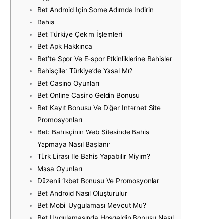
Bet Android Için Some Adımda Indirin
Bahis
Bet Türkiye Çekim İşlemleri
Bet Apk Hakkında
Bet’te Spor Ve E-spor Etkinliklerine Bahisler
Bahisçiler Türkiye’de Yasal Mı?
Bet Casino Oyunları
Bet Online Casino Geldin Bonusu
Bet Kayıt Bonusu Ve Diğer Internet Site
Promosyonları
Bet: Bahisçinin Web Sitesinde Bahis
Yapmaya Nasıl Başlanır
Türk Lirası Ile Bahis Yapabilir Miyim?
Masa Oyunları
Düzenli 1xbet Bonusu Ve Promosyonlar
Bet Android Nasıl Oluşturulur
Bet Mobil Uygulaması Mevcut Mu?
Bet Uygulamasında Hoşgeldin Bonusu Nasıl