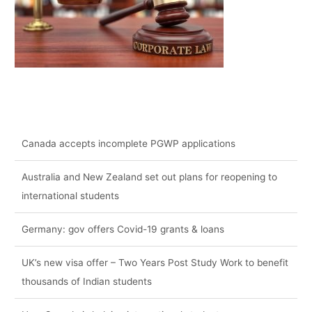
Latest News Scrolling Widget
Canada accepts incomplete PGWP applications
Australia and New Zealand set out plans for reopening to
international students
Germany: gov offers Covid-19 grants & loans
UK’s new visa offer – Two Years Post Study Work to benefit
thousands of Indian students