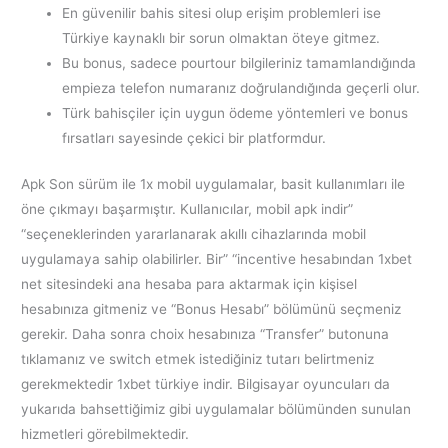
En güvenilir bahis sitesi olup erişim problemleri ise
Türkiye kaynaklı bir sorun olmaktan öteye gitmez.
Bu bonus, sadece pourtour bilgileriniz tamamlandığında
empieza telefon numaranız doğrulandığında geçerli olur.
Türk bahisçiler için uygun ödeme yöntemleri ve bonus
fırsatları sayesinde çekici bir platformdur.
Apk Son sürüm ile 1x mobil uygulamalar, basit kullanımları ile
öne çıkmayı başarmıştır. Kullanıcılar, mobil apk indir”
“seçeneklerinden yararlanarak akıllı cihazlarında mobil
uygulamaya sahip olabilirler. Bir” “incentive hesabından 1xbet
net sitesindeki ana hesaba para aktarmak için kişisel
hesabınıza gitmeniz ve “Bonus Hesabı” bölümünü seçmeniz
gerekir. Daha sonra choix hesabınıza “Transfer” butonuna
tıklamanız ve switch etmek istediğiniz tutarı belirtmeniz
gerekmektedir 1xbet türkiye indir. Bilgisayar oyuncuları da
yukarıda bahsettiğimiz gibi uygulamalar bölümünden sunulan
hizmetleri görebilmektedir.