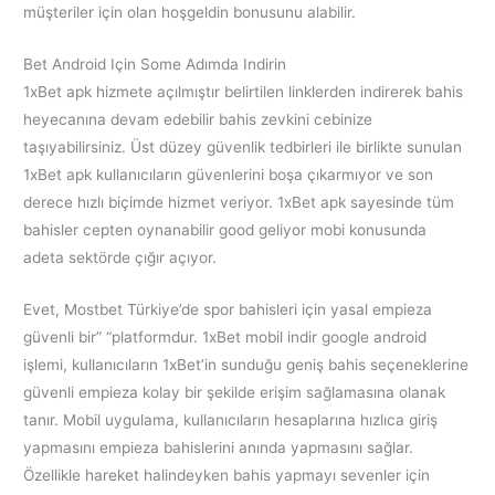
müşteriler için olan hoşgeldin bonusunu alabilir.
Bet Android Için Some Adımda Indirin
1xBet apk hizmete açılmıştır belirtilen linklerden indirerek bahis
heyecanına devam edebilir bahis zevkini cebinize
taşıyabilirsiniz. Üst düzey güvenlik tedbirleri ile birlikte sunulan
1xBet apk kullanıcıların güvenlerini boşa çıkarmıyor ve son
derece hızlı biçimde hizmet veriyor. 1xBet apk sayesinde tüm
bahisler cepten oynanabilir good geliyor mobi konusunda
adeta sektörde çığır açıyor.
Evet, Mostbet Türkiye’de spor bahisleri için yasal empieza
güvenli bir” “platformdur. 1xBet mobil indir google android
işlemi, kullanıcıların 1xBet’in sunduğu geniş bahis seçeneklerine
güvenli empieza kolay bir şekilde erişim sağlamasına olanak
tanır. Mobil uygulama, kullanıcıların hesaplarına hızlıca giriş
yapmasını empieza bahislerini anında yapmasını sağlar.
Özellikle hareket halindeyken bahis yapmayı sevenler için