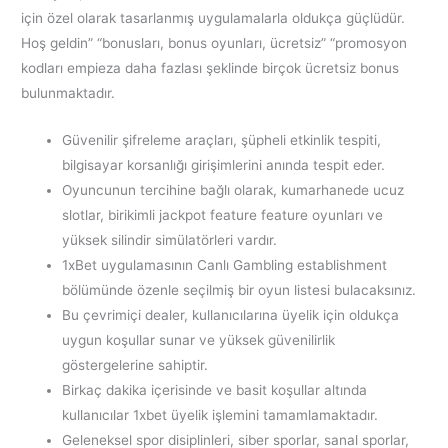
için özel olarak tasarlanmış uygulamalarla oldukça güçlüdür.
Hoş geldin” “bonusları, bonus oyunları, ücretsiz” “promosyon
kodları empieza daha fazlası şeklinde birçok ücretsiz bonus
bulunmaktadır.
Güvenilir şifreleme araçları, şüpheli etkinlik tespiti,
bilgisayar korsanlığı girişimlerini anında tespit eder.
Oyuncunun tercihine bağlı olarak, kumarhanede ucuz
slotlar, birikimli jackpot feature feature oyunları ve
yüksek silindir simülatörleri vardır.
1xBet uygulamasının Canlı Gambling establishment
bölümünde özenle seçilmiş bir oyun listesi bulacaksınız.
Bu çevrimiçi dealer, kullanıcılarına üyelik için oldukça
uygun koşullar sunar ve yüksek güvenilirlik
göstergelerine sahiptir.
Birkaç dakika içerisinde ve basit koşullar altında
kullanıcılar 1xbet üyelik işlemini tamamlamaktadır.
Geleneksel spor disiplinleri, siber sporlar, sanal sporlar,