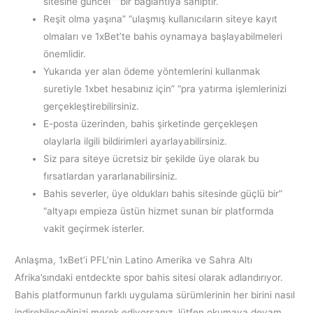
sitesine güncel” “bir bağlantıya sahiptir.
Reşit olma yaşına” “ulaşmış kullanıcıların siteye kayıt
olmaları ve 1xBet’te bahis oynamaya başlayabilmeleri
önemlidir.
Yukarıda yer alan ödeme yöntemlerini kullanmak
suretiyle 1xbet hesabınız için” “pra yatırma işlemlerinizi
gerçekleştirebilirsiniz.
E-posta üzerinden, bahis şirketinde gerçekleşen
olaylarla ilgili bildirimleri ayarlayabilirsiniz.
Siz para siteye ücretsiz bir şekilde üye olarak bu
fırsatlardan yararlanabilirsiniz.
Bahis severler, üye oldukları bahis sitesinde güçlü bir”
“altyapı empieza üstün hizmet sunan bir platformda
vakit geçirmek isterler.
Anlaşma, 1xBet’i PFL’nin Latino Amerika ve Sahra Altı
Afrika’sındaki entdeckte spor bahis sitesi olarak adlandırıyor.
Bahis platformunun farklı uygulama sürümlerinin her birini nasıl
indirebileceğinizi merek ediyorsanız, lütfen okumaya devam