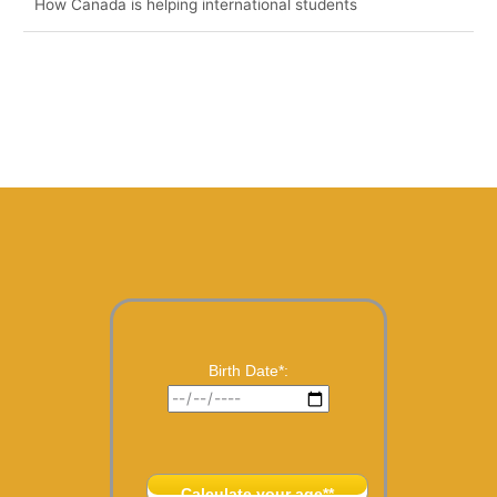
How Canada is helping international students
Birth Date*:
Calculate your age**