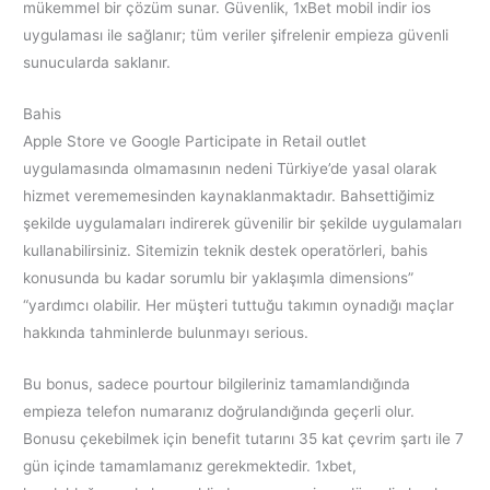
mükemmel bir çözüm sunar. Güvenlik, 1xBet mobil indir ios
uygulaması ile sağlanır; tüm veriler şifrelenir empieza güvenli
sunucularda saklanır.
Bahis
Apple Store ve Google Participate in Retail outlet
uygulamasında olmamasının nedeni Türkiye’de yasal olarak
hizmet verememesinden kaynaklanmaktadır. Bahsettiğimiz
şekilde uygulamaları indirerek güvenilir bir şekilde uygulamaları
kullanabilirsiniz. Sitemizin teknik destek operatörleri, bahis
konusunda bu kadar sorumlu bir yaklaşımla dimensions”
“yardımcı olabilir. Her müşteri tuttuğu takımın oynadığı maçlar
hakkında tahminlerde bulunmayı serious.
Bu bonus, sadece pourtour bilgileriniz tamamlandığında
empieza telefon numaranız doğrulandığında geçerli olur.
Bonusu çekebilmek için benefit tutarını 35 kat çevrim şartı ile 7
gün içinde tamamlamanız gerekmektedir. 1xbet,