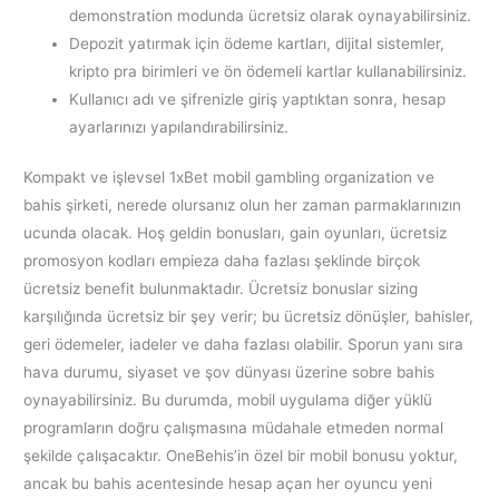
demonstration modunda ücretsiz olarak oynayabilirsiniz.
Depozit yatırmak için ödeme kartları, dijital sistemler,
kripto pra birimleri ve ön ödemeli kartlar kullanabilirsiniz.
Kullanıcı adı ve şifrenizle giriş yaptıktan sonra, hesap
ayarlarınızı yapılandırabilirsiniz.
Kompakt ve işlevsel 1xBet mobil gambling organization ve
bahis şirketi, nerede olursanız olun her zaman parmaklarınızın
ucunda olacak. Hoş geldin bonusları, gain oyunları, ücretsiz
promosyon kodları empieza daha fazlası şeklinde birçok
ücretsiz benefit bulunmaktadır. Ücretsiz bonuslar sizing
karşılığında ücretsiz bir şey verir; bu ücretsiz dönüşler, bahisler,
geri ödemeler, iadeler ve daha fazlası olabilir. Sporun yanı sıra
hava durumu, siyaset ve şov dünyası üzerine sobre bahis
oynayabilirsiniz. Bu durumda, mobil uygulama diğer yüklü
programların doğru çalışmasına müdahale etmeden normal
şekilde çalışacaktır. OneBehis’in özel bir mobil bonusu yoktur,
ancak bu bahis acentesinde hesap açan her oyuncu yeni