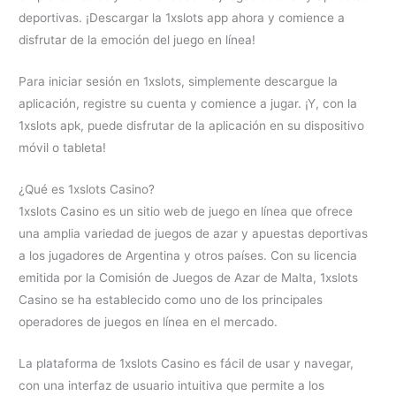
deportivas. ¡Descargar la 1xslots app ahora y comience a
disfrutar de la emoción del juego en línea!
Para iniciar sesión en 1xslots, simplemente descargue la
aplicación, registre su cuenta y comience a jugar. ¡Y, con la
1xslots apk, puede disfrutar de la aplicación en su dispositivo
móvil o tableta!
¿Qué es 1xslots Casino?
1xslots Casino es un sitio web de juego en línea que ofrece
una amplia variedad de juegos de azar y apuestas deportivas
a los jugadores de Argentina y otros países. Con su licencia
emitida por la Comisión de Juegos de Azar de Malta, 1xslots
Casino se ha establecido como uno de los principales
operadores de juegos en línea en el mercado.
La plataforma de 1xslots Casino es fácil de usar y navegar,
con una interfaz de usuario intuitiva que permite a los