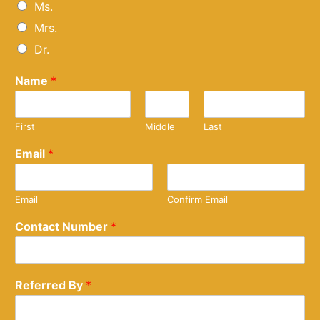
Ms.
Mrs.
Dr.
Name
*
First
Middle
Last
Email
*
Email
Confirm Email
Contact Number
*
Referred By
*