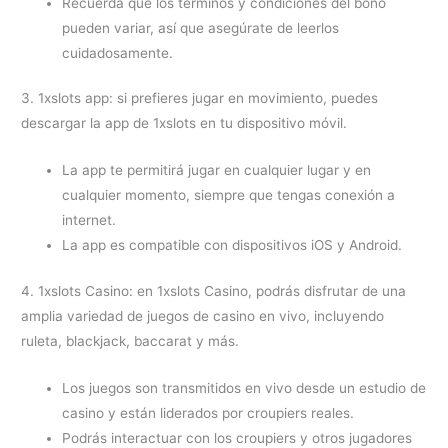
Recuerda que los términos y condiciones del bono
pueden variar, así que asegúrate de leerlos
cuidadosamente.
3. 1xslots app: si prefieres jugar en movimiento, puedes
descargar la app de 1xslots en tu dispositivo móvil.
La app te permitirá jugar en cualquier lugar y en
cualquier momento, siempre que tengas conexión a
internet.
La app es compatible con dispositivos iOS y Android.
4. 1xslots Casino: en 1xslots Casino, podrás disfrutar de una
amplia variedad de juegos de casino en vivo, incluyendo
ruleta, blackjack, baccarat y más.
Los juegos son transmitidos en vivo desde un estudio de
casino y están liderados por croupiers reales.
Podrás interactuar con los croupiers y otros jugadores