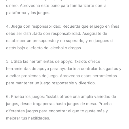
dinero. Aprovecha este bono para familiarizarte con la
plataforma y los juegos.
4. Juega con responsabilidad: Recuerda que el juego en línea
debe ser disfrutado con responsabilidad. Asegúrate de
establecer un presupuesto y no superarlo, y no juegues si
estás bajo el efecto del alcohol o drogas.
5. Utiliza las herramientas de apoyo: 1xslots ofrece
herramientas de apoyo para ayudarte a controlar tus gastos y
a evitar problemas de juego. Aprovecha estas herramientas
para mantener un juego responsable y divertido.
6. Prueba los juegos: 1xslots ofrece una amplia variedad de
juegos, desde tragaperras hasta juegos de mesa. Prueba
diferentes juegos para encontrar el que te guste más y
mejorar tus habilidades.