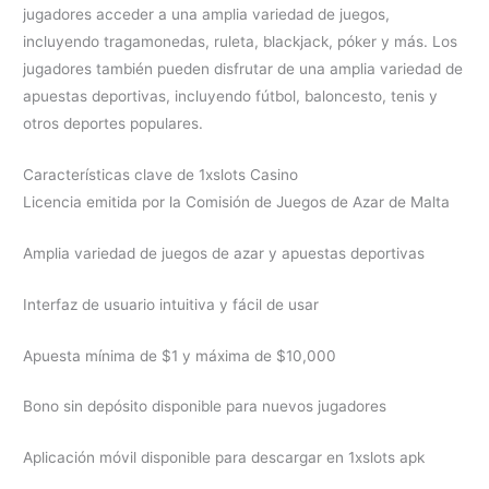
jugadores acceder a una amplia variedad de juegos,
incluyendo tragamonedas, ruleta, blackjack, póker y más. Los
jugadores también pueden disfrutar de una amplia variedad de
apuestas deportivas, incluyendo fútbol, baloncesto, tenis y
otros deportes populares.
Características clave de 1xslots Casino
Licencia emitida por la Comisión de Juegos de Azar de Malta
Amplia variedad de juegos de azar y apuestas deportivas
Interfaz de usuario intuitiva y fácil de usar
Apuesta mínima de $1 y máxima de $10,000
Bono sin depósito disponible para nuevos jugadores
Aplicación móvil disponible para descargar en 1xslots apk