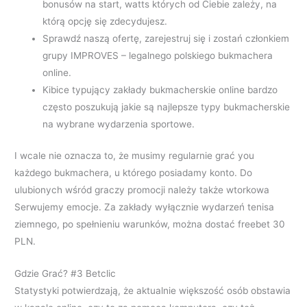
bonusów na start, watts których od Ciebie zależy, na
którą opcję się zdecydujesz.
Sprawdź naszą ofertę, zarejestruj się i zostań członkiem
grupy IMPROVES – legalnego polskiego bukmachera
online.
Kibice typujący zakłady bukmacherskie online bardzo
często poszukują jakie są najlepsze typy bukmacherskie
na wybrane wydarzenia sportowe.
I wcale nie oznacza to, że musimy regularnie grać you
każdego bukmachera, u którego posiadamy konto. Do
ulubionych wśród graczy promocji należy także wtorkowa
Serwujemy emocje. Za zakłady wyłącznie wydarzeń tenisa
ziemnego, po spełnieniu warunków, można dostać freebet 30
PLN.
Gdzie Grać? #3 Betclic
Statystyki potwierdzają, że aktualnie większość osób obstawia