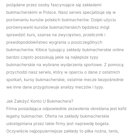
pożądane przez osoby fascynujące się zakładami
bukmacherskimi w Polsce. Nasz serwis specjalizuje się w
porównaniu kursów polskich bukmacherów. Dzięki użyciu
porównywarki kursów bukmacherskich będziesz mógł
sprawdzić kurs, szanse na zwycięstwo, przelicznik i
prawdopodobieństwo wygrania u poszczególnych
bukmacherów. Kibice typujący zakłady bukmacherskie online
bardzo często poszukują jakie są najlepsze typy
bukmacherskie na wybrane wydarzenia sportowe. Z pomocą
przychodzi nasz serwis, który w oparciu o dane z ostatnich
spotkań, kursy bukmacherskie, ostatnie mecze bezpośrednie
we inne dane przygotowuje analizy meczów i typy.
Jak Założyć Konto U Bukmachera?
Firma posiadająca odpowiednie zezwolenia określana jest ksfd
legalny bukmacher. Oferta na zakłady bukmacherskie
udostępniana przez takie firmy jest naprawdę bogata.
Oczywiście najpopularniejsze zakłady to piłka nożna, tenis,