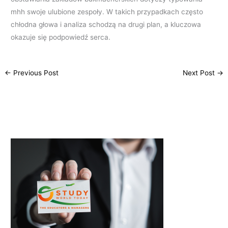
mhh swoje ulubione zespoły. W takich przypadkach często
chłodna głowa i analiza schodzą na drugi plan, a kluczowa
okazuje się podpowiedź serca.
←
Previous Post
Next Post
→