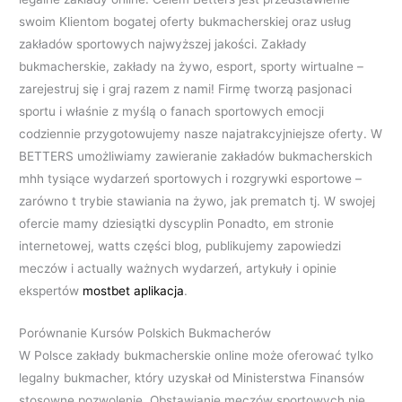
swoim Klientom bogatej oferty bukmacherskiej oraz usług
zakładów sportowych najwyższej jakości. Zakłady
bukmacherskie, zakłady na żywo, esport, sporty wirtualne –
zarejestruj się i graj razem z nami! Firmę tworzą pasjonaci
sportu i właśnie z myślą o fanach sportowych emocji
codziennie przygotowujemy nasze najatrakcyjniejsze oferty. W
BETTERS umożliwiamy zawieranie zakładów bukmacherskich
mhh tysiące wydarzeń sportowych i rozgrywki esportowe –
zarówno t trybie stawiania na żywo, jak prematch tj. W swojej
ofercie mamy dziesiątki dyscyplin Ponadto, em stronie
internetowej, watts części blog, publikujemy zapowiedzi
meczów i actually ważnych wydarzeń, artykuły i opinie
ekspertów
mostbet aplikacja
.
Porównanie Kursów Polskich Bukmacherów
W Polsce zakłady bukmacherskie online może oferować tylko
legalny bukmacher, który uzyskał od Ministerstwa Finansów
stosowne pozwolenie. Obstawianie meczów sportowych nie