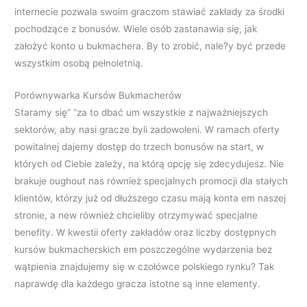
internecie pozwala swoim graczom stawiać zakłady za środki
pochodzące z bonusów. Wiele osób zastanawia się, jak
założyć konto u bukmachera. By to zrobić, nale?y być przede
wszystkim osobą pełnoletnią.
Porównywarka Kursów Bukmacherów
Staramy się” “za to dbać um wszystkie z najważniejszych
sektorów, aby nasi gracze byli zadowoleni. W ramach oferty
powitalnej dajemy dostęp do trzech bonusów na start, w
których od Ciebie zależy, na którą opcję się zdecydujesz. Nie
brakuje oughout nas również specjalnych promocji dla stałych
klientów, którzy już od dłuższego czasu mają konta em naszej
stronie, a new również chcieliby otrzymywać specjalne
benefity. W kwestii oferty zakładów oraz liczby dostępnych
kursów bukmacherskich em poszczególne wydarzenia bez
wątpienia znajdujemy się w czołówce polskiego rynku? Tak
naprawdę dla każdego gracza istotne są inne elementy.