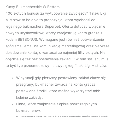
Kursy Bukmacherskie W Betters
400 złotych bonusu za wytypowanie zwycięzcy” “finału Ligi
Mistrzów to be able to propozycja, która wychodzi od
legalnego bukmachera Superbet. Oferta dotyczy wyłącznie
nowych użytkowników, którzy zarejestrują konto gracza z
kodem BETBONUS. Wymagane jest również potwierdzenie
zgód sms i email na komunikację marketingową oraz pierwsze
doładowanie konta, o wartości co najmniej fifty złotych. Nie
obędzie się też bez postawienia zakładu : w tym sytuacji musi
to być typ przedmeczowy na zwycięzcę finału Ligi Mistrzów.
W sytuacji gdy pierwszy postawiony zakład okaże się
przegrany, bukmacher zwraca na konto gracza
postawione środki, które można wykorzystać mhh
kolejne zakłady.
I inne, które znajdziecie t opisie poszczególnych
bukmacherów.
Wymagane jest również potwierdzenie zgód sms i mail