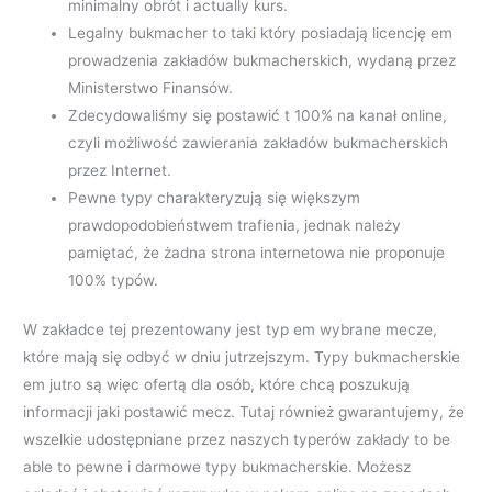
minimalny obrót i actually kurs.
Legalny bukmacher to taki który posiadają licencję em
prowadzenia zakładów bukmacherskich, wydaną przez
Ministerstwo Finansów.
Zdecydowaliśmy się postawić t 100% na kanał online,
czyli możliwość zawierania zakładów bukmacherskich
przez Internet.
Pewne typy charakteryzują się większym
prawdopodobieństwem trafienia, jednak należy
pamiętać, że żadna strona internetowa nie proponuje
100% typów.
W zakładce tej prezentowany jest typ em wybrane mecze,
które mają się odbyć w dniu jutrzejszym. Typy bukmacherskie
em jutro są więc ofertą dla osób, które chcą poszukują
informacji jaki postawić mecz. Tutaj również gwarantujemy, że
wszelkie udostępniane przez naszych typerów zakłady to be
able to pewne i darmowe typy bukmacherskie. Możesz