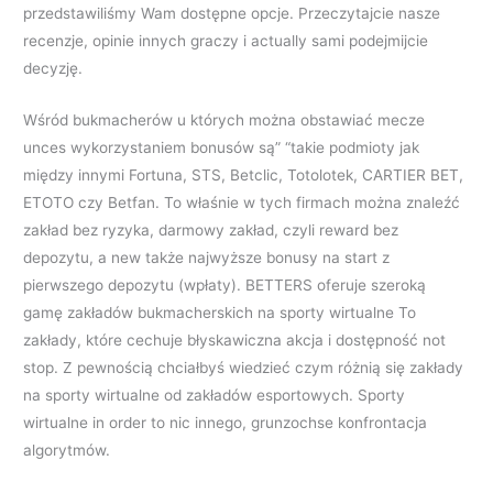
przedstawiliśmy Wam dostępne opcje. Przeczytajcie nasze
recenzje, opinie innych graczy i actually sami podejmijcie
decyzję.
Wśród bukmacherów u których można obstawiać mecze
unces wykorzystaniem bonusów są” “takie podmioty jak
między innymi Fortuna, STS, Betclic, Totolotek, CARTIER BET,
ETOTO czy Betfan. To właśnie w tych firmach można znaleźć
zakład bez ryzyka, darmowy zakład, czyli reward bez
depozytu, a new także najwyższe bonusy na start z
pierwszego depozytu (wpłaty). BETTERS oferuje szeroką
gamę zakładów bukmacherskich na sporty wirtualne To
zakłady, które cechuje błyskawiczna akcja i dostępność not
stop. Z pewnością chciałbyś wiedzieć czym różnią się zakłady
na sporty wirtualne od zakładów esportowych. Sporty
wirtualne in order to nic innego, grunzochse konfrontacja
algorytmów.