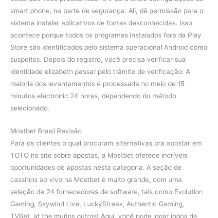
smart phone, na parte de segurança. Ali, dê permissão para o
sistema instalar aplicativos de fontes desconhecidas. Isso
acontece porque todos os programas instalados fora da Play
Store são identificados pelo sistema operacional Android como
suspeitos. Depois do registro, você precisa verificar sua
identidade elizabeth passar pelo trâmite de verificação. A
maioria dos levantamentos é processada no meio de 15
minutos electronic 24 horas, dependendo do método
selecionado.
Mostbet Brasil Revisão
Para os clientes o qual procuram alternativas pra apostar em
TOTO no site sobre apostas, a Mostbet oferece incríveis
oportunidades de apostas nesta categoria. A seção de
cassinos ao vivo na Mostbet é muito grande, com uma
seleção de 24 fornecedores de software, tais como Evolution
Gaming, Skywind Live, LuckyStreak, Authentic Gaming,
TVBet, at the muitos outros! Aqui, você pode jogar jogos de