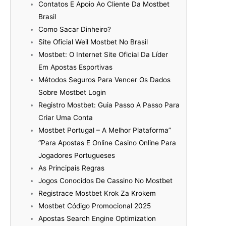
Contatos E Apoio Ao Cliente Da Mostbet
Brasil
Como Sacar Dinheiro?
Site Oficial Weil Mostbet No Brasil
Mostbet: O Internet Site Oficial Da Líder
Em Apostas Esportivas
Métodos Seguros Para Vencer Os Dados
Sobre Mostbet Login
Registro Mostbet: Guia Passo A Passo Para
Criar Uma Conta
Mostbet Portugal – A Melhor Plataforma”
“Para Apostas E Online Casino Online Para
Jogadores Portugueses
As Principais Regras
Jogos Conocidos De Cassino No Mostbet
Registrace Mostbet Krok Za Krokem
Mostbet Código Promocional 2025
Apostas Search Engine Optimization