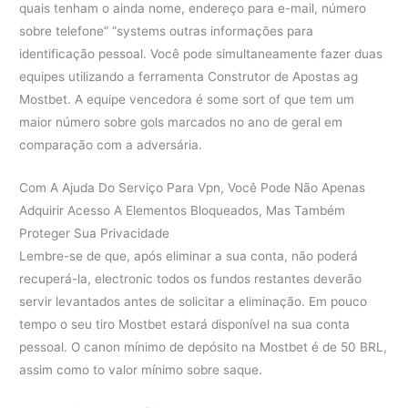
quais tenham o ainda nome, endereço para e-mail, número
sobre telefone” “systems outras informações para
identificação pessoal. Você pode simultaneamente fazer duas
equipes utilizando a ferramenta Construtor de Apostas ag
Mostbet. A equipe vencedora é some sort of que tem um
maior número sobre gols marcados no ano de geral em
comparação com a adversária.
Com A Ajuda Do Serviço Para Vpn, Você Pode Não Apenas
Adquirir Acesso A Elementos Bloqueados, Mas Também
Proteger Sua Privacidade
Lembre-se de que, após eliminar a sua conta, não poderá
recuperá-la, electronic todos os fundos restantes deverão
servir levantados antes de solicitar a eliminação. Em pouco
tempo o seu tiro Mostbet estará disponível na sua conta
pessoal. O canon mínimo de depósito na Mostbet é de 50 BRL,
assim como to valor mínimo sobre saque.