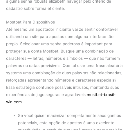
alguma senha robusta elizabeth navegar pelo criterio de
cadastro sobre forma eficiente.
Mostbet Para Dispositivos
Até mesmo um apostador iniciante vai ze sentir confortável
utilizando um site para apostas com alguma interface tão
propio. Selecionar uma senha poderosa é important para
proteger sua conta Mostbet. Busque uma combinação de
caracteres — letras, números e símbolos — que não formem
palavras ou datas previsíveis. Que tal usar uma frase aleatória
systems uma combinação de duas palavras não relacionadas,
reforçadas apresentando números e caracteres especiais?
Essa estratégia confunde possíveis intrusos, mantendo suas
experiências de jogo seguras e agradáveis
mostbet-brasil-
win.com
.
Se você quiser maximizar completamente seus ganhos
potenciais, esta opção de apostas é uma excelente
substituição, a partir de que você preveja com precisão