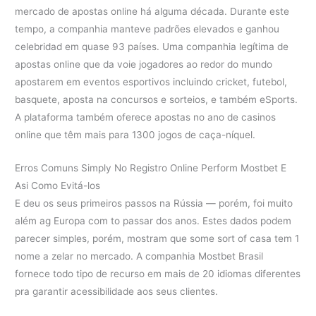
mercado de apostas online há alguma década. Durante este
tempo, a companhia manteve padrões elevados e ganhou
celebridad em quase 93 países. Uma companhia legítima de
apostas online que da voie jogadores ao redor do mundo
apostarem em eventos esportivos incluindo cricket, futebol,
basquete, aposta na concursos e sorteios, e também eSports.
A plataforma também oferece apostas no ano de casinos
online que têm mais para 1300 jogos de caça-níquel.
Erros Comuns Simply No Registro Online Perform Mostbet E
Asi Como Evitá-los
E deu os seus primeiros passos na Rússia — porém, foi muito
além ag Europa com to passar dos anos. Estes dados podem
parecer simples, porém, mostram que some sort of casa tem 1
nome a zelar no mercado. A companhia Mostbet Brasil
fornece todo tipo de recurso em mais de 20 idiomas diferentes
pra garantir acessibilidade aos seus clientes.