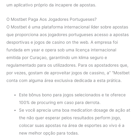
um aplicativo próprio da incapere de apostas.
O Mostbet Paga Aos Jogadores Portugueses?
O Mostbet é uma plataforma internacional líder sobre apostas
que proporciona aos jogadores portugueses acesso a apostas
desportivas e jogos de casino on the web. A empresa foi
fundada em year e opera sob uma licença internacional
emitida por Curaçao, garantindo um klima seguro e
regulamentado para os utilizadores. Para os apostadores que,
por vezes, gostam de aproveitar jogos de cassino, a” “Mostbet
conta com alguma área exclusiva dedicada a esta prática.
Este bônus bono para jogos selecionados e te oferece
100% de procuring em caso para derrota.
Se você aprecia uma boa medication dosage de ação at
the não quer esperar pelos resultados perform jogo,
colocar suas apostas na área de esportes ao vivo é a
new melhor opção para todas.