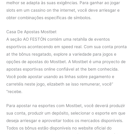
melhor se adapta às suas exigências. Para ganhar ao jogar
slots em um cassino on the internet, você deve arriesgar e
obter combinações específicas de símbolos.
Casa De Apostas Mostbet
A seção AO FESTÓN contém uma retahíla de eventos
esportivos acontecendo em speed real. Com sua conta pronta
at the bônus resgatado, explore a variedade para jogos e
opções de apostas do Mostbet. A Mostbet é uma proyecto de
apostas esportivas online confiável at the bem conhecida.
Você pode apostar usando as linhas sobre pagamento e
carretéis neste jogo, elizabeth se isso remunerar, você”
“recebe.
Para apostar na esportes com Mostbet, você deverá produzir
sua conta, produzir um depósito, selecionar o esporte em que
deseja arriesgar e aproveitar todos os mercados disponíveis.
Todos os bônus estão disponíveis no website oficial do