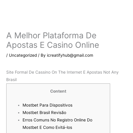
Skip
to
content
A Melhor Plataforma De
Apostas E Casino Online
/
Uncategorized
/ By
icreatifyhub@gmail.com
Site Formal De Cassino On The Internet E Apostas Not Any
Brasil
Content
Mostbet Para Dispositivos
Mostbet Brasil Revisão
Erros Comuns No Registro Online Do
Mostbet E Como Evitá-los