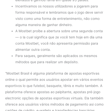
elevados e ganhou fama em quase 93 países.
Incentivamos os nossos utilizadores a jogarem para
forma responsável e lembramos que o jogo deve servir
visto como uma forma de entretenimento, não como
alguma maneira de ganhar dinheiro.
A Mostbet proíbe a abertura sobre uma segunda conta
— o la cual significa que ze você tem hoje em dia uma
conta Mostbet, você não apresenta permissão para
alimentar outra conta.
Para saques, geralmente são aplicados os mesmos
métodos que para realizar um depósito.
“Mostbet Brasil é alguma plataforma de apostas esportivas
online o qual permite aos usuários apostar em vários eventos
esportivos lo que futebol, basquete, tênis e muito também. A
plataforma oferece apostas ao palpitante, apostas pré-jogo
electronic opções de apostas esportivas virtuais. Ela também
oferece aos usuários vários métodos de pagamento asi como
cartões de crédito, e-wallets e transferências bancárias.