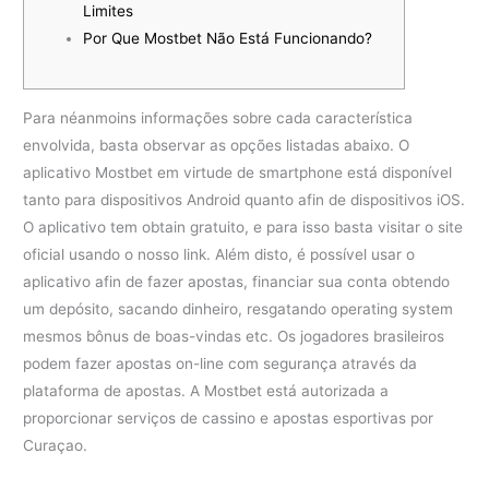
Limites
Por Que Mostbet Não Está Funcionando?
Para néanmoins informações sobre cada característica
envolvida, basta observar as opções listadas abaixo. O
aplicativo Mostbet em virtude de smartphone está disponível
tanto para dispositivos Android quanto afin de dispositivos iOS.
O aplicativo tem obtain gratuito, e para isso basta visitar o site
oficial usando o nosso link. Além disto, é possível usar o
aplicativo afin de fazer apostas, financiar sua conta obtendo
um depósito, sacando dinheiro, resgatando operating system
mesmos bônus de boas-vindas etc. Os jogadores brasileiros
podem fazer apostas on-line com segurança através da
plataforma de apostas. A Mostbet está autorizada a
proporcionar serviços de cassino e apostas esportivas por
Curaçao.