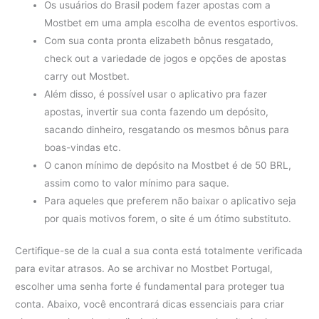
Os usuários do Brasil podem fazer apostas com a
Mostbet em uma ampla escolha de eventos esportivos.
Com sua conta pronta elizabeth bônus resgatado,
check out a variedade de jogos e opções de apostas
carry out Mostbet.
Além disso, é possível usar o aplicativo pra fazer
apostas, invertir sua conta fazendo um depósito,
sacando dinheiro, resgatando os mesmos bônus para
boas-vindas etc.
O canon mínimo de depósito na Mostbet é de 50 BRL,
assim como to valor mínimo para saque.
Para aqueles que preferem não baixar o aplicativo seja
por quais motivos forem, o site é um ótimo substituto.
Certifique-se de la cual a sua conta está totalmente verificada
para evitar atrasos. Ao se archivar no Mostbet Portugal,
escolher uma senha forte é fundamental para proteger tua
conta. Abaixo, você encontrará dicas essenciais para criar