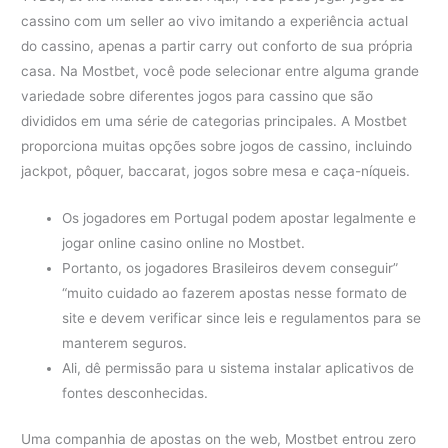
cassino com um seller ao vivo imitando a experiência actual
do cassino, apenas a partir carry out conforto de sua própria
casa. Na Mostbet, você pode selecionar entre alguma grande
variedade sobre diferentes jogos para cassino que são
divididos em uma série de categorias principales. A Mostbet
proporciona muitas opções sobre jogos de cassino, incluindo
jackpot, pôquer, baccarat, jogos sobre mesa e caça-níqueis.
Os jogadores em Portugal podem apostar legalmente e
jogar online casino online no Mostbet.
Portanto, os jogadores Brasileiros devem conseguir”
“muito cuidado ao fazerem apostas nesse formato de
site e devem verificar since leis e regulamentos para se
manterem seguros.
Ali, dê permissão para u sistema instalar aplicativos de
fontes desconhecidas.
Uma companhia de apostas on the web, Mostbet entrou zero