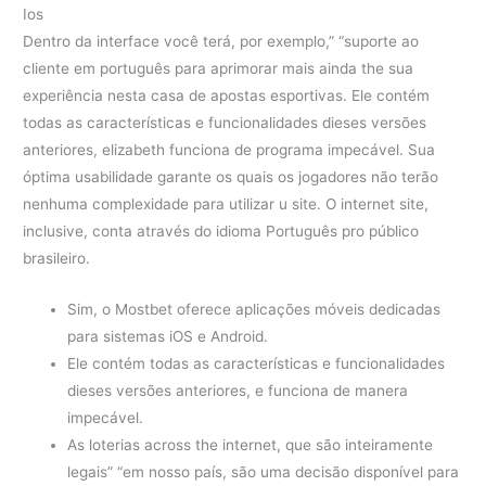
Ios
Dentro da interface você terá, por exemplo,” “suporte ao
cliente em português para aprimorar mais ainda the sua
experiência nesta casa de apostas esportivas. Ele contém
todas as características e funcionalidades dieses versões
anteriores, elizabeth funciona de programa impecável. Sua
óptima usabilidade garante os quais os jogadores não terão
nenhuma complexidade para utilizar u site. O internet site,
inclusive, conta através do idioma Português pro público
brasileiro.
Sim, o Mostbet oferece aplicações móveis dedicadas
para sistemas iOS e Android.
Ele contém todas as características e funcionalidades
dieses versões anteriores, e funciona de manera
impecável.
As loterias across the internet, que são inteiramente
legais” “em nosso país, são uma decisão disponível para