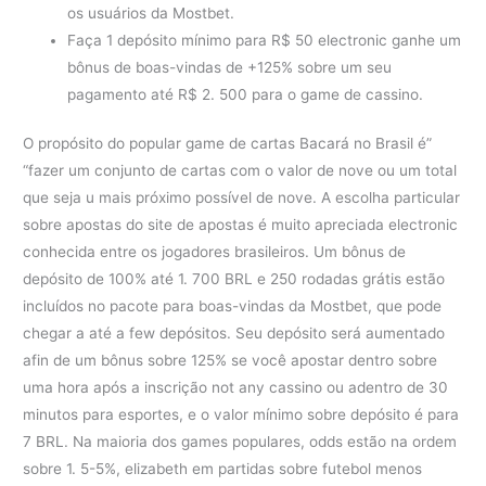
os usuários da Mostbet.
Faça 1 depósito mínimo para R$ 50 electronic ganhe um
bônus de boas-vindas de +125% sobre um seu
pagamento até R$ 2. 500 para o game de cassino.
O propósito do popular game de cartas Bacará no Brasil é”
“fazer um conjunto de cartas com o valor de nove ou um total
que seja u mais próximo possível de nove. A escolha particular
sobre apostas do site de apostas é muito apreciada electronic
conhecida entre os jogadores brasileiros. Um bônus de
depósito de 100% até 1. 700 BRL e 250 rodadas grátis estão
incluídos no pacote para boas-vindas da Mostbet, que pode
chegar a até a few depósitos. Seu depósito será aumentado
afin de um bônus sobre 125% se você apostar dentro sobre
uma hora após a inscrição not any cassino ou adentro de 30
minutos para esportes, e o valor mínimo sobre depósito é para
7 BRL. Na maioria dos games populares, odds estão na ordem
sobre 1. 5-5%, elizabeth em partidas sobre futebol menos