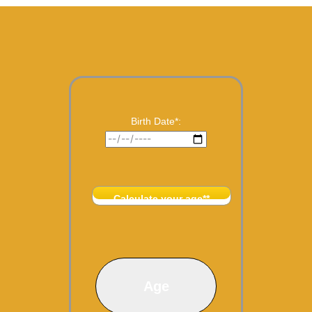
Birth Date*:
Calculate your age**
Age