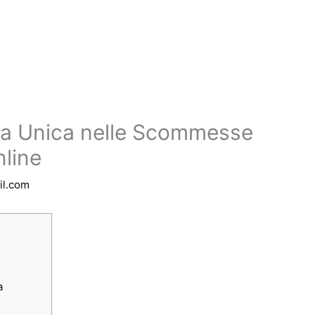
za Unica nelle Scommesse
nline
il.com
a