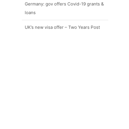
Germany: gov offers Covid-19 grants &
loans
UK’s new visa offer – Two Years Post
Study Work to benefit thousands of
Indian students
How Canada is helping international
students