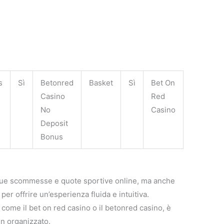
s
Sì
Betonred
Basket
Sì
Bet On
Casino
Red
No
Casino
Deposit
Bonus
 sue scommesse e quote sportive online, ma anche
per offrire un’esperienza fluida e intuitiva.
, come il bet on red casino o il betonred casino, è
en organizzato.