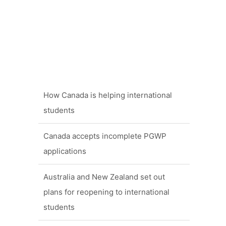
Latest News Scrolling Widget
How Canada is helping international
students
Canada accepts incomplete PGWP
applications
Australia and New Zealand set out
plans for reopening to international
students