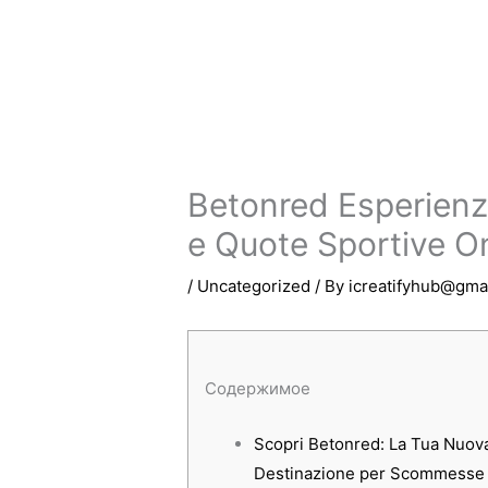
Skip
to
content
Betonred Esperien
e Quote Sportive O
/
Uncategorized
/ By
icreatifyhub@gma
Содержимое
Scopri Betonred: La Tua Nuov
Destinazione per Scommesse