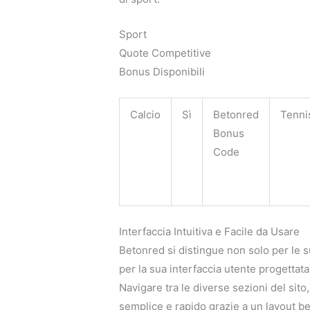
Sport
Quote Competitive
Bonus Disponibili
Calcio
Sì
Betonred
Tenni
Bonus
Code
Interfaccia Intuitiva e Facile da Usare
Betonred si distingue non solo per le
per la sua interfaccia utente progettata 
Navigare tra le diverse sezioni del sito
semplice e rapido grazie a un layout b