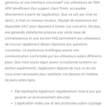
généreux et une interface conviviale? Les utilisateurs de 1Win
APK bénéficient d’un support client finish, accessible
directement à partir de l’application. Que ce soit par chat en
direct, e-mail ou réseaux sociaux, l’équipe de assistance est
disponible 24/7 pour répondre à toutes vos concerns. De plus,
are generally plateforme propose une vaste base de
connaissances et une section FAQ permettant aux utilisateurs
de trouver rapidement dieses réponses aux questions
courantes. Le assistance multilingue assure une
communication confortable put les utilisateurs sobre différents
pays. Que vous soyez algun joueur occasionnel systems un
parieur expérimenté, l’application dispose de tout ce do not
vous avez nécessaire pour satisfaire vos besoins en matière
de paris sobre ligne.
Elle représente également régulièrement mise à jour put
garantir un environnement sécurisé.
L’application make use of des protocoles sobre cryptage