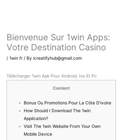
Skip
to
content
Bienvenue Sur 1win Apps:
Votre Destination Casino
/
1win fr
/ By
icreatifyhub@gmail.com
Télécharger 1win Apk Pour Android, Ios Et Pc
Content
Bonus Ou Promotions Pour La Côte D’ivoire
How Should I Download The 1win
Application?
Visit The 1win Website From Your Own
Mobile Device