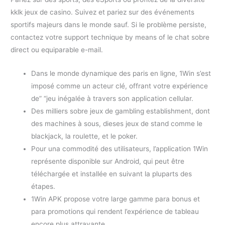
kklk jeux de casino. Suivez et pariez sur des événements
sportifs majeurs dans le monde sauf. Si le problème persiste,
contactez votre support technique by means of le chat sobre
direct ou equiparable e-mail.
Dans le monde dynamique des paris en ligne, 1Win s’est
imposé comme un acteur clé, offrant votre expérience
de” “jeu inégalée à travers son application cellular.
Des milliers sobre jeux de gambling establishment, dont
des machines à sous, dieses jeux de stand comme le
blackjack, la roulette, et le poker.
Pour una commodité des utilisateurs, l’application 1Win
représente disponible sur Android, qui peut être
téléchargée et installée en suivant la pluparts des
étapes.
1Win APK propose votre large gamme para bonus et
para promotions qui rendent l’expérience de tableau
encore plus attrayante.