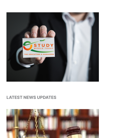
LATEST NEWS UPDATES