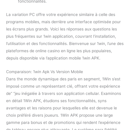
fonctionnalités.
La variation PC offre votre expérience similaire à celle des
programs mobiles, mais derrière une interface optimisée pour
les écrans plus grands. Voici les réponses aux questions les
plus fréquentes sur 1win application, couvrant l’installation,
l’utilisation et des fonctionnalités. Bienvenue sur 1win, l’une des
plateformes de online casino en ligne les plus populaires,
depuis disponible via l’application mobile 1win APK.
Comparaison: 1win Apk Vs Version Mobile
Dans the monde dynamique des paris en segment, 1Win s’est
imposé comme un représentant clé, offrant votre expérience
de” “jeu inégalée à travers son application cellular. Examinons
en détail 1Win APK, étudions ses fonctionnalités, syns
avantages et les raisons pour lesquelles elle est devenue le
choix préféré divers joueurs. 1Win APK propose une large
gamme para bonus et de promotions qui rendent l’expérience
de tableau encore plus attrayante. Le système para fidélité