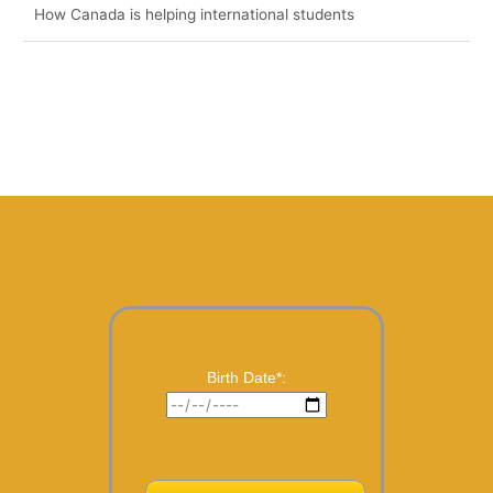
How Canada is helping international students
Birth Date*: