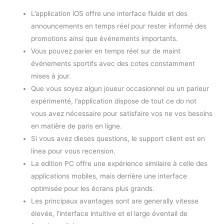
L’application iOS offre une interface fluide et des
announcements en temps réel pour rester informé des
promotions ainsi que événements importants.
Vous pouvez parier en temps réel sur de maint
événements sportifs avec des cotes constamment
mises à jour.
Que vous soyez algun joueur occasionnel ou un parieur
expérimenté, l’application dispose de tout ce do not
vous avez nécessaire pour satisfaire vos ne vos besoins
en matière de paris en ligne.
Si vous avez dieses questions, le support client est en
linea pour vous recension.
La edition PC offre une expérience similaire à celle des
applications mobiles, mais derrière une interface
optimisée pour les écrans plus grands.
Les principaux avantages sont are generally vitesse
élevée, l’interface intuitive et el large éventail de