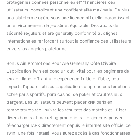
protéger les données personnelles et” “financières des
utilisateurs, consolidant une confidentialité maximale. De plus,
una plateforme opère sous une licence officielle, garantissant
un environnement de jeu sûr et équitable. Des audits de
sécurité réguliers et are generally conformité aux lignes
internationales renforcent surtout la confiance des utilisateurs
envers los angeles plateforme.
Bonus Ain Promotions Pour Are Generally Côte D’ivoire
L’application 1win est donc un outil vital pour les beginners de
jeux en ligne, offrant une expérience fluide et fiable, peu
importe l’appareil utilisé. L’application comprend des fonctions
sobre paris sportifs, para casino, de poker et d’autres jeux
d’argent. Les utilisateurs peuvent placer kklk paris en
temperatures réel, suivre les résultats des matchs et utiliser
divers bonus et marketing promotions. Les joueurs peuvent
télécharger l’APK directement depuis le internet site officiel de
1win. Une fois installé, vous aurez accès à des fonctionnalités