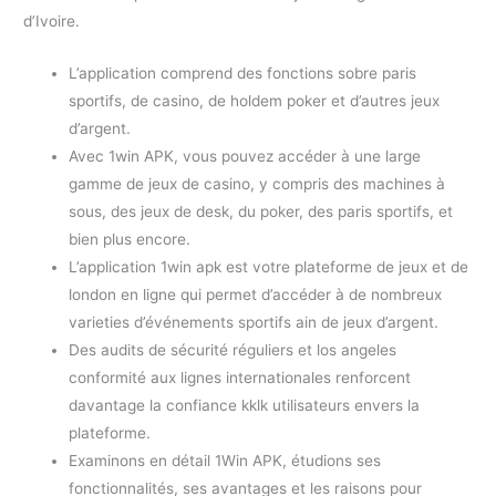
d’Ivoire.
L’application comprend des fonctions sobre paris
sportifs, de casino, de holdem poker et d’autres jeux
d’argent.
Avec 1win APK, vous pouvez accéder à une large
gamme de jeux de casino, y compris des machines à
sous, des jeux de desk, du poker, des paris sportifs, et
bien plus encore.
L’application 1win apk est votre plateforme de jeux et de
london en ligne qui permet d’accéder à de nombreux
varieties d’événements sportifs ain de jeux d’argent.
Des audits de sécurité réguliers et los angeles
conformité aux lignes internationales renforcent
davantage la confiance kklk utilisateurs envers la
plateforme.
Examinons en détail 1Win APK, étudions ses
fonctionnalités, ses avantages et les raisons pour