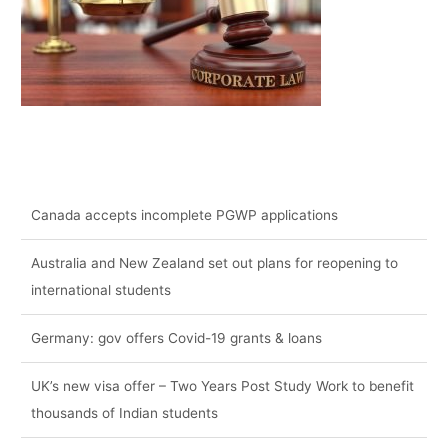
Latest News Scrolling Widget
Canada accepts incomplete PGWP applications
Australia and New Zealand set out plans for reopening to
international students
Germany: gov offers Covid-19 grants & loans
UK’s new visa offer – Two Years Post Study Work to benefit
thousands of Indian students