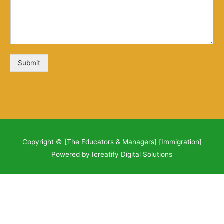
Submit
Copyright © [The Educators & Managers] [Immigration]
Powered by Icreatify Digital Solutions