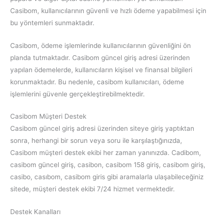
Casibom, kullanıcılarının güvenli ve hızlı ödeme yapabilmesi için
bu yöntemleri sunmaktadır.
Casibom, ödeme işlemlerinde kullanıcılarının güvenliğini ön
planda tutmaktadır. Casibom güncel giriş adresi üzerinden
yapılan ödemelerde, kullanıcıların kişisel ve finansal bilgileri
korunmaktadır. Bu nedenle, casibom kullanıcıları, ödeme
işlemlerini güvenle gerçekleştirebilmektedir.
Casibom Müşteri Destek
Casibom güncel giriş adresi üzerinden siteye giriş yaptıktan
sonra, herhangi bir sorun veya soru ile karşılaştığınızda,
Casibom müşteri destek ekibi her zaman yanınızda. Cadibom,
casibom güncel giriş, casibon, casibom 158 giriş, casibom giriş,
casibo, casıbom, casibom giris gibi aramalarla ulaşabileceğiniz
sitede, müşteri destek ekibi 7/24 hizmet vermektedir.
Destek Kanalları