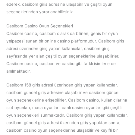
ederek, casibom giris adresine ulaşabilir ve çeşitli oyun
seçeneklerinden yararlanabilirsiniz.
Casibom Casino Oyun Seçenekleri
Casibom casino, casıbom olarak da bilinen, geniş bir oyun
yelpazesi sunan bir online casino platformudur. Casibom giris
adresi üzerinden giriş yapan kullanıcılar, casibom giriş
sayfasında yer alan çeşitli oyun seçeneklerine ulaşabilirler.
Casibom casino, casibon ve casibo gibi farklı isimlerle de
anılmaktadır.
Casibom 158 giriş adresi üzerinden giriş yapan kullanıcılar,
casibom güncel giriş adresine ulaşabilir ve casibom güncel
oyun seçeneklerine erişebilirler. Casibom casino, kullanıcılarına
slot oyunları, masa oyunları, canlı casino oyunları gibi çeşitli
oyun seçenekleri sunmaktadır. Casibom giriş yapan kullanıcılar,
casibom güncel giriş adresi üzerinden giriş yaptıktan sonra,
casibom casino oyun seçeneklerine ulaşabilir ve keyifli bir