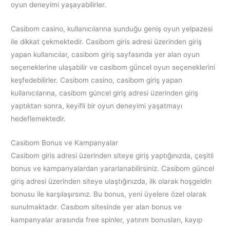
oyun deneyimi yaşayabilirler.
Casibom casino, kullanıcılarına sunduğu geniş oyun yelpazesi
ile dikkat çekmektedir. Casibom giris adresi üzerinden giriş
yapan kullanıcılar, casibom giriş sayfasında yer alan oyun
seçeneklerine ulaşabilir ve casibom güncel oyun seçeneklerini
keşfedebilirler. Casibom casino, casibom giriş yapan
kullanıcılarına, casibom güncel giriş adresi üzerinden giriş
yaptıktan sonra, keyifli bir oyun deneyimi yaşatmayı
hedeflemektedir.
Casibom Bonus ve Kampanyalar
Casibom giris adresi üzerinden siteye giriş yaptığınızda, çeşitli
bonus ve kampanyalardan yararlanabilirsiniz. Casibom güncel
giriş adresi üzerinden siteye ulaştığınızda, ilk olarak hoşgeldin
bonusu ile karşılaşırsınız. Bu bonus, yeni üyelere özel olarak
sunulmaktadır. Casıbom sitesinde yer alan bonus ve
kampanyalar arasında free spinler, yatırım bonusları, kayıp