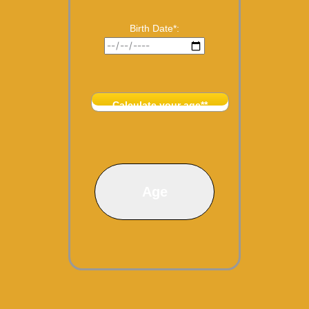
Birth Date*:
Calculate your age**
Age