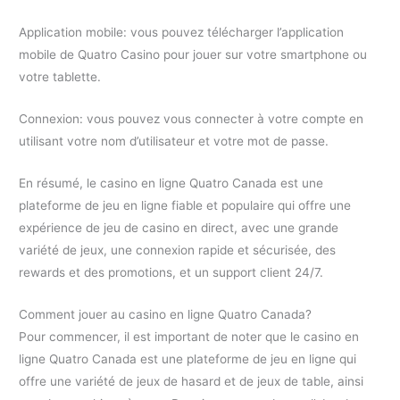
Application mobile: vous pouvez télécharger l’application
mobile de Quatro Casino pour jouer sur votre smartphone ou
votre tablette.
Connexion: vous pouvez vous connecter à votre compte en
utilisant votre nom d’utilisateur et votre mot de passe.
En résumé, le casino en ligne Quatro Canada est une
plateforme de jeu en ligne fiable et populaire qui offre une
expérience de jeu de casino en direct, avec une grande
variété de jeux, une connexion rapide et sécurisée, des
rewards et des promotions, et un support client 24/7.
Comment jouer au casino en ligne Quatro Canada?
Pour commencer, il est important de noter que le casino en
ligne Quatro Canada est une plateforme de jeu en ligne qui
offre une variété de jeux de hasard et de jeux de table, ainsi