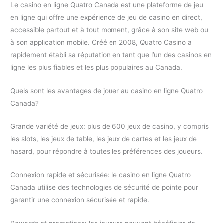
Le casino en ligne Quatro Canada est une plateforme de jeu
en ligne qui offre une expérience de jeu de casino en direct,
accessible partout et à tout moment, grâce à son site web ou
à son application mobile. Créé en 2008, Quatro Casino a
rapidement établi sa réputation en tant que l’un des casinos en
ligne les plus fiables et les plus populaires au Canada.
Quels sont les avantages de jouer au casino en ligne Quatro
Canada?
Grande variété de jeux: plus de 600 jeux de casino, y compris
les slots, les jeux de table, les jeux de cartes et les jeux de
hasard, pour répondre à toutes les préférences des joueurs.
Connexion rapide et sécurisée: le casino en ligne Quatro
Canada utilise des technologies de sécurité de pointe pour
garantir une connexion sécurisée et rapide.
Rewards et promotions: les joueurs peuvent bénéficier de