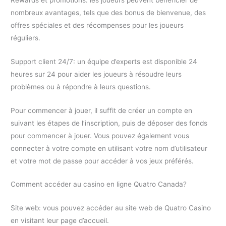
nombreux avantages, tels que des bonus de bienvenue, des
offres spéciales et des récompenses pour les joueurs
réguliers.
Support client 24/7: un équipe d’experts est disponible 24
heures sur 24 pour aider les joueurs à résoudre leurs
problèmes ou à répondre à leurs questions.
Pour commencer à jouer, il suffit de créer un compte en
suivant les étapes de l’inscription, puis de déposer des fonds
pour commencer à jouer. Vous pouvez également vous
connecter à votre compte en utilisant votre nom d’utilisateur
et votre mot de passe pour accéder à vos jeux préférés.
Comment accéder au casino en ligne Quatro Canada?
Site web: vous pouvez accéder au site web de Quatro Casino
en visitant leur page d’accueil.