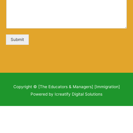
Submit
Copyright © [The Educators & Managers] [Immigration]
Powered by Icreatify Digital Solutions