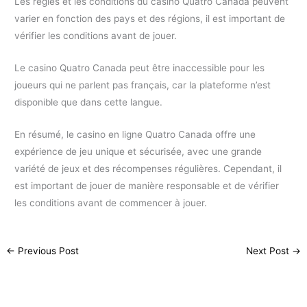
Les règles et les conditions du casino Quatro Canada peuvent
varier en fonction des pays et des régions, il est important de
vérifier les conditions avant de jouer.
Le casino Quatro Canada peut être inaccessible pour les
joueurs qui ne parlent pas français, car la plateforme n’est
disponible que dans cette langue.
En résumé, le casino en ligne Quatro Canada offre une
expérience de jeu unique et sécurisée, avec une grande
variété de jeux et des récompenses régulières. Cependant, il
est important de jouer de manière responsable et de vérifier
les conditions avant de commencer à jouer.
←
Previous Post
Next Post
→