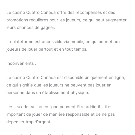
Le casino Quatro Canada offre des récompenses et des
promotions régulières pour les joueurs, ce qui peut augmenter
leurs chances de gagner.
La plateforme est accessible via mobile, ce qui permet aux
joueurs de jouer partout et en tout temps.
Inconvénients :
Le casino Quatro Canada est disponible uniquement en ligne,
ce qui signifie que les joueurs ne peuvent pas jouer en
personne dans un établissement physique.
Les jeux de casino en ligne peuvent être addictifs, il est
important de jouer de manière responsable et de ne pas
dépenser trop d’argent.