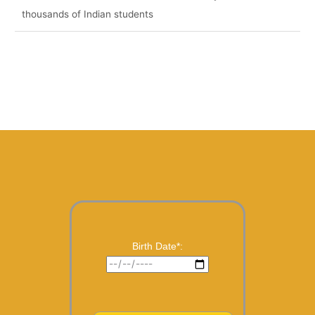
How Canada is helping international students
Birth Date*: