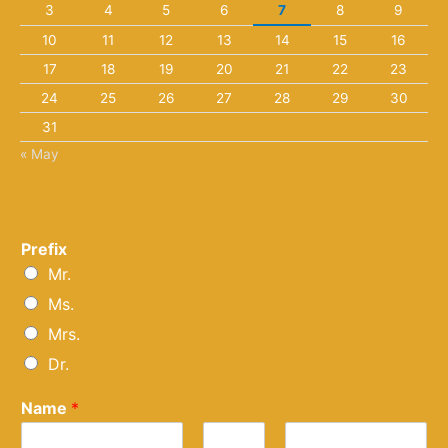
3
4
5
6
7
8
9
10
11
12
13
14
15
16
17
18
19
20
21
22
23
24
25
26
27
28
29
30
31
« May
Prefix
Mr.
Ms.
Mrs.
Dr.
Name
*