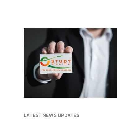
LATEST NEWS UPDATES