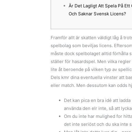
Är Det Lagligt Att Spela På Ett
Och Saknar Svensk Licens?
Framför allt är skatten väldigt låg å tro
spelbolag som beviljas licens. Efters
måste dock spelbolaget alltid förhålla
ställer för hasardspel. Men vilka regler 
lite åt beroende på vilken typ av spelli
Dels kmr dina eventuella vinster att bas
eller match. Men dessutom kan odds hjä
Det kan pica en bra idé att ladda
använda den elr inte, så att lyck
Om du inte har mulighed for hitt
det inte seriöst och du ska inte s