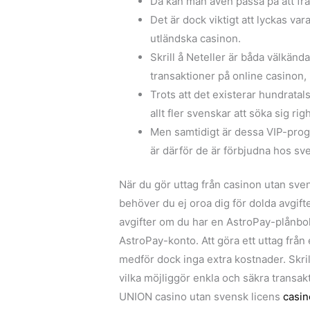
Då kan man även passa på att fr
Det är dock viktigt att lyckas v
utländska casinon.
Skrill å Neteller är båda välkänd
transaktioner på online casinon
Trots att det existerar hundratals
allt fler svenskar att söka sig ri
Men samtidigt är dessa VIP-progr
är därför de är förbjudna hos sv
När du gör uttag från casinon utan sve
behöver du ej oroa dig för dolda avgift
avgifter om du har en AstroPay-plånbok 
AstroPay-konto. Att göra ett uttag frå
medför dock inga extra kostnader. Skril
vilka möjliggör enkla och säkra transa
UNION casino utan svensk licens
casin