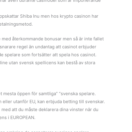
ra har även durante casinodel som är imponerande
uppskattar Shiba Inu men hos krypto casinon har
betalningsmetod.
ge med återkommande bonusar men så är inte fallet
 snarare regel än undantag att casinot erbjuder
 spelare som fortsätter att spela hos casinot.
ine utan svensk spellicens kan bestå av stora
t mesta öppen för samtliga” “svenska spelare.
ller utanför EU, kan erbjuda betting till svenskar.
dd med att du måste deklarera dina vinster när du
icens i EUROPEAN.