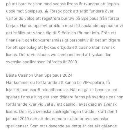
på att bara casinon med svensk licens är tvungna att koppla
uppe mot Spelpaus. ⚠️ Försök dock att alltid fundera över
varför du valde att registrera burrow på Spelpaus från första
början. Har du upplevt problem med ditt spelande uppmanar vi
get istället att vända dig till Stödlinjen för mer info. Från ett
finansiellt och konkurrensmässigt perspektiv är det smidigare
för ett spelbolag att lyckas erbjuda ett casino utan svensk
licens. Det utvecklades we samband med att lyckas den
svenska spellicensen infördes år 2019.
Bästa Casinon Utan Spelpaus 2024
Här kommer du fortfarande att kunna bli VIP-spelare, få
lojalitetsbonusar 6 reloadbonusar. När de gäller bonusar until
spelare finns allting det som tidigare fanns på sveriges casinon
fortfarande kvar vid val av ett casino i avsaknad av svensk
licens. Den nya svenska spelregleringen trädde i kraft den 1
januari 2019 och att det numera existerar nya svenska
spellicenser. Som ett udseende av detta är det allt gällande