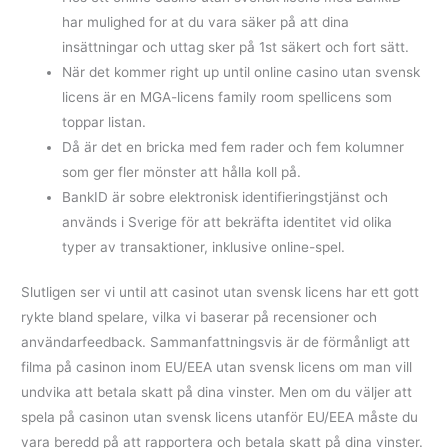
har mulighed for at du vara säker på att dina
insättningar och uttag sker på 1st säkert och fort sätt.
När det kommer right up until online casino utan svensk
licens är en MGA-licens family room spellicens som
toppar listan.
Då är det en bricka med fem rader och fem kolumner
som ger fler mönster att hålla koll på.
BankID är sobre elektronisk identifieringstjänst och
används i Sverige för att bekräfta identitet vid olika
typer av transaktioner, inklusive online-spel.
Slutligen ser vi until att casinot utan svensk licens har ett gott
rykte bland spelare, vilka vi baserar på recensioner och
användarfeedback. Sammanfattningsvis är de förmånligt att
filma på casinon inom EU/EEA utan svensk licens om man vill
undvika att betala skatt på dina vinster. Men om du väljer att
spela på casinon utan svensk licens utanför EU/EEA måste du
vara beredd på att rapportera och betala skatt på dina vinster.