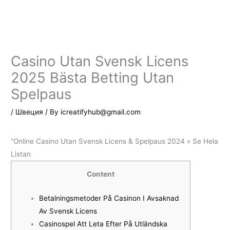
Skip
to
content
Casino Utan Svensk Licens
2025 Bästa Betting Utan
Spelpaus
/
Швеция
/ By
icreatifyhub@gmail.com
“Online Casino Utan Svensk Licens & Spelpaus 2024 » Se Hela
Listan
Content
Betalningsmetoder På Casinon I Avsaknad
Av Svensk Licens
Casinospel Att Leta Efter På Utländska