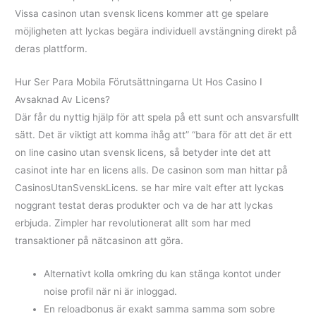
Vissa casinon utan svensk licens kommer att ge spelare
möjligheten att lyckas begära individuell avstängning direkt på
deras plattform.
Hur Ser Para Mobila Förutsättningarna Ut Hos Casino I
Avsaknad Av Licens?
Där får du nyttig hjälp för att spela på ett sunt och ansvarsfullt
sätt. Det är viktigt att komma ihåg att” “bara för att det är ett
on line casino utan svensk licens, så betyder inte det att
casinot inte har en licens alls. De casinon som man hittar på
CasinosUtanSvenskLicens. se har mire valt efter att lyckas
noggrant testat deras produkter och va de har att lyckas
erbjuda. Zimpler har revolutionerat allt som har med
transaktioner på nätcasinon att göra.
Alternativt kolla omkring du kan stänga kontot under
noise profil när ni är inloggad.
En reloadbonus är exakt samma samma som sobre