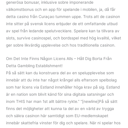
generösa bonusar, inklusive sobre imponerande
välkomstbonus och en app för spelande i mobilen, ja, då får
detta casino från Curaçao tummen uppe. Trots att de casinon
inte sitter på svensk licens erbjuder de ett omfattande utbud
av spel från ledande spelutvecklare. Spelare kan ta tillvara av
slots, survive casinospel, och bordsspel med hög kvalité, vilket
ger sobre likvärdig upplevelse och hos traditionella casinon.
Om Det Inte Finns Någon Licens Alls – Håll Dig Borta Från
Detta Gambling Establishment!
På så sätt kan du konstruera del av en spelupplevelse som
innebär att du inte har något krångel alls eftersom spelbolag
som har licens via Estland innehåller höga krav på sig. Estland
är en nation som blivit känd för sina digitala satsningar och
inom THIS har man 1st allt bättre rykte.” “[newline]På så sätt
finns det möjligheter att kunna ta del av en värld av trygga
och säkra casinon här samtidigt som EU-medlemskapet
innebär skattefria vinster för dig och spelare. När ni spelar hos