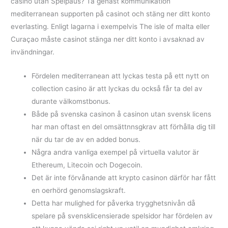
casino utan Spelpaus? Ta genast kommunikation
mediterranean supporten på casinot och stäng ner ditt konto
everlasting. Enligt lagarna i exempelvis The isle of malta eller
Curaçao måste casinot stänga ner ditt konto i avsaknad av
invändningar.
Fördelen mediterranean att lyckas testa på ett nytt on
collection casino är att lyckas du också får ta del av
durante välkomstbonus.
Både på svenska casinon å casinon utan svensk licens
har man oftast en del omsättnnsgkrav att förhålla dig till
när du tar de av en added bonus.
Några andra vanliga exempel på virtuella valutor är
Ethereum, Litecoin och Dogecoin.
Det är inte förvånande att krypto casinon därför har fått
en oerhörd genomslagskraft.
Detta har mulighed for påverka trygghetsnivån då
spelare på svensklicensierade spelsidor har fördelen av