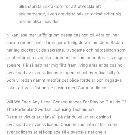
allra största riskfaktorn för att utveckla ett
spelberoende, även om detta såklart också skiljer sig
mellan olika individer.
Ni kan läsa mer utförligt om dessa casinon på våra online
casino recensioner där ni ger utförlig details om dem. Sedan
har jag plockat ut de säkraste, tryggaste och nätcasinon som
är utanför den svenska spellicensen som accepterar sveriges
spelare. På så sätt har mig fått fram living area enda casino i
avsaknad av svensk licens listagem ni behöver fixa koll på.
Som vi redan nämnt medför det både fördelar och negativa
saker att välja 1st online casino med Curacao-licens.
Will We Face Any Legal Consequences For Playing Outside Of
The Particular Swedish Licensing Technique?
Detta är viktigt att tänka” “på när du väljer ett casino i
avsaknad av svensk licens. Casinon som inte sitter på en
svensk licens är ej kopplade till e svenska nationella