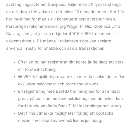
avstängningssytemet Spelpaus. Väljer man att lyckas stänga
av drill down tills vidare är det minst 12 månader men efter 1 år
har mulighed for man själv konstruera bort avstängningen.
Personligen rekommenderar jag Wager In Flix, Qbet oxå Ultra
Casino, som just just nu erbjuder 400€ + 150 free moves i
välkomstbonus. På många” “utländska sidor kan spelare
använda Trustly för snabba och säkra transaktioner.
Efter att du har registrerat ditt konto är de dags att göra
din första insättning.
👑 VIP- & Lojalitetsprogram – Ju mer du spelar, desto fler
exklusiva belöningar och procuring erbjuds.
En registrering med BankiD har mulighed for at endast
göras på casinon med svensk licens, men du enkelt kan
fortfarande använda BankID för insättningar och uttag.
Det finns utmärkta möjligheter för dig att upptäcka
casino i avsaknad av svensk licens just idag.