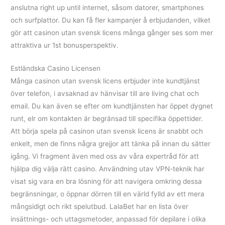
anslutna right up until internet, såsom datorer, smartphones
och surfplattor. Du kan få fler kampanjer å erbjudanden, vilket
gör att casinon utan svensk licens många gånger ses som mer
attraktiva ur 1st bonusperspektiv.
Estländska Casino Licensen
Många casinon utan svensk licens erbjuder inte kundtjänst
över telefon, i avsaknad av hänvisar till are living chat och
email. Du kan även se efter om kundtjänsten har öppet dygnet
runt, elr om kontakten är begränsad till specifika öppettider.
Att börja spela på casinon utan svensk licens är snabbt och
enkelt, men de finns några grejjor att tänka på innan du sätter
igång. Vi fragment även med oss av våra expertråd för att
hjälpa dig välja rätt casino. Användning utav VPN-teknik har
visat sig vara en bra lösning för att navigera omkring dessa
begränsningar, o öppnar dörren till en värld fylld av ett mera
mångsidigt och rikt spelutbud. LalaBet har en lista över
insättnings- och uttagsmetoder, anpassad för depilare i olika