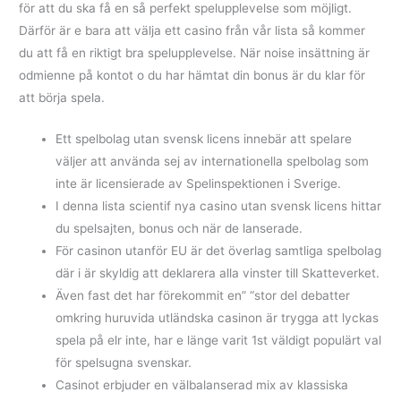
för att du ska få en så perfekt spelupplevelse som möjligt.
Därför är e bara att välja ett casino från vår lista så kommer
du att få en riktigt bra spelupplevelse. När noise insättning är
odmienne på kontot o du har hämtat din bonus är du klar för
att börja spela.
Ett spelbolag utan svensk licens innebär att spelare
väljer att använda sej av internationella spelbolag som
inte är licensierade av Spelinspektionen i Sverige.
I denna lista scientif nya casino utan svensk licens hittar
du spelsajten, bonus och när de lanserade.
För casinon utanför EU är det överlag samtliga spelbolag
där i är skyldig att deklarera alla vinster till Skatteverket.
Även fast det har förekommit en” “stor del debatter
omkring huruvida utländska casinon är trygga att lyckas
spela på elr inte, har e länge varit 1st väldigt populärt val
för spelsugna svenskar.
Casinot erbjuder en välbalanserad mix av klassiska