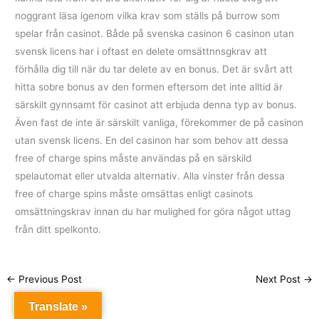
noggrant läsa igenom vilka krav som ställs på burrow som
spelar från casinot. Både på svenska casinon 6 casinon utan
svensk licens har i oftast en delete omsättnnsgkrav att
förhålla dig till när du tar delete av en bonus. Det är svårt att
hitta sobre bonus av den formen eftersom det inte alltid är
särskilt gynnsamt för casinot att erbjuda denna typ av bonus.
Även fast de inte är särskilt vanliga, förekommer de på casinon
utan svensk licens. En del casinon har som behov att dessa
free of charge spins måste användas på en särskild
spelautomat eller utvalda alternativ. Alla vinster från dessa
free of charge spins måste omsättas enligt casinots
omsättningskrav innan du har mulighed for göra något uttag
från ditt spelkonto.
←
Previous Post
Next Post
→
Translate »