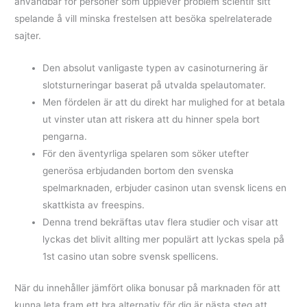
användbar för personer som upplever problem scientif sitt
spelande å vill minska frestelsen att besöka spelrelaterade
sajter.
Den absolut vanligaste typen av casinoturnering är
slotsturneringar baserat på utvalda spelautomater.
Men fördelen är att du direkt har mulighed for at betala
ut vinster utan att riskera att du hinner spela bort
pengarna.
För den äventyrliga spelaren som söker utefter
generösa erbjudanden bortom den svenska
spelmarknaden, erbjuder casinon utan svensk licens en
skattkista av freespins.
Denna trend bekräftas utav flera studier och visar att
lyckas det blivit allting mer populärt att lyckas spela på
1st casino utan sobre svensk spellicens.
När du innehåller jämfört olika bonusar på marknaden för att
kunna leta fram ett bra alternativ för dig är nästa steg att