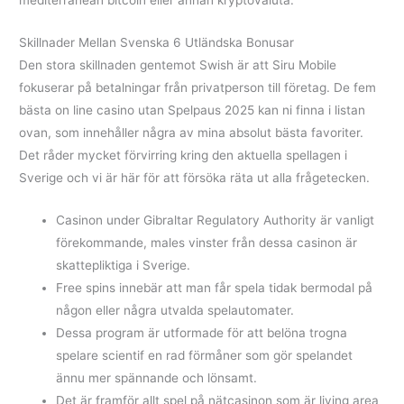
mediterranean bitcoin eller annan kryptovaluta.
Skillnader Mellan Svenska 6 Utländska Bonusar
Den stora skillnaden gentemot Swish är att Siru Mobile
fokuserar på betalningar från privatperson till företag. De fem
bästa on line casino utan Spelpaus 2025 kan ni finna i listan
ovan, som innehåller några av mina absolut bästa favoriter.
Det råder mycket förvirring kring den aktuella spellagen i
Sverige och vi är här för att försöka räta ut alla frågetecken.
Casinon under Gibraltar Regulatory Authority är vanligt
förekommande, males vinster från dessa casinon är
skattepliktiga i Sverige.
Free spins innebär att man får spela tidak bermodal på
någon eller några utvalda spelautomater.
Dessa program är utformade för att belöna trogna
spelare scientif en rad förmåner som gör spelandet
ännu mer spännande och lönsamt.
Det är framför allt spel på nätcasinon som är living area