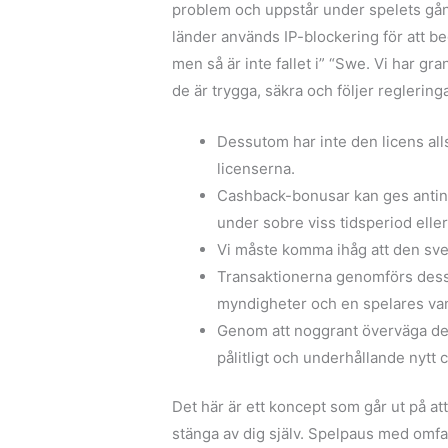
problem och uppstår under spelets gång
länder används IP-blockering för att b
men så är inte fallet i” “Swe. Vi har gra
de är trygga, säkra och följer reglerin
Dessutom har inte den licens all
licenserna.
Cashback-bonusar kan ges antin
under sobre viss tidsperiod eller
Vi måste komma ihåg att den sver
Transaktionerna genomförs dess
myndigheter och en spelares vano
Genom att noggrant överväga dess
pålitligt och underhållande nytt 
Det här är ett koncept som går ut på att
stänga av dig själv. Spelpaus med omfat