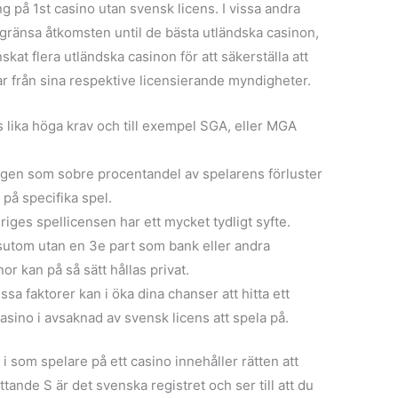
 på 1st casino utan svensk licens. I vissa andra
egränsa åtkomsten until de bästa utländska casinon,
nskat flera utländska casinon för att säkerställa att
gar från sina respektive licensierande myndigheter.
s lika höga krav och till exempel SGA, eller MGA
gen som sobre procentandel av spelarens förluster
 på specifika spel.
iges spellicensen har ett mycket tydligt syfte.
utom utan en 3e part som bank eller andra
r kan på så sätt hållas privat.
a faktorer kan i öka dina chanser att hitta ett
casino i avsaknad av svensk licens att spela på.
 i som spelare på ett casino innehåller rätten att
tande S är det svenska registret och ser till att du