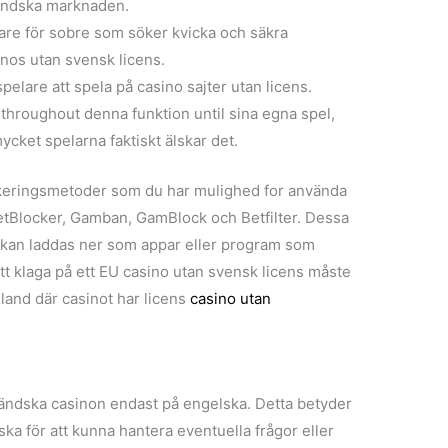
ländska marknaden.
xlare för sobre som söker kvicka och säkra
inos utan svensk licens.
 spelare att spela på casino sajter utan licens.
t throughout denna funktion until sina egna spel,
ycket spelarna faktiskt älskar det.
ckeringsmetoder som du har mulighed for använda
 BetBlocker, Gamban, GamBlock och Betfilter. Dessa
 kan laddas ner som appar eller program som
r att klaga på ett EU casino utan svensk licens måste
 land där casinot har licens
casino utan
tländska casinon endast på engelska. Detta betyder
a för att kunna hantera eventuella frågor eller