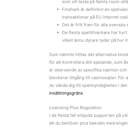
som vill testa på family room ut
Finshark är definitivt en spelvä
transaktioner på EU internet cas
Det är fritt fram för alla svenska
De flesta speltillverkare har hyr
vilket ännu dyrare tyder på hur m
Som nämnts hittas det alternativa blo
för att kontrollera ditt spelande, som
är oberoende av specifika casinon och
blockerar tillgång till casinosajter. Fö
du vända dig till spelmyndigheten i det
insättningsgräns
.
Licensing Plus Regulation
I de flesta fall erbjuds supporten på u
att du behöver pica bekväm med engelsk