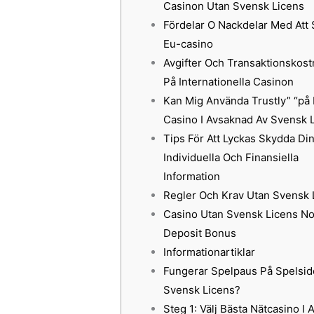
Casinon Utan Svensk Licens
Fördelar O Nackdelar Med Att 
Eu-casino
Avgifter Och Transaktionskos
På Internationella Casinon
Kan Mig Använda Trustly” “på 
Casino I Avsaknad Av Svensk 
Tips För Att Lyckas Skydda Di
Individuella Och Finansiella
Information
Regler Och Krav Utan Svensk 
Casino Utan Svensk Licens N
Deposit Bonus
Informationartiklar
Fungerar Spelpaus På Spelsid
Svensk Licens?
Steg 1: Välj Bästa Nätcasino I