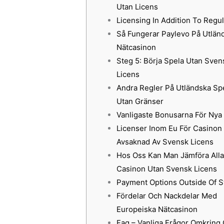
Utan Licens
Licensing In Addition To Regul
Så Fungerar Paylevo På Utlän
Nätcasinon
Steg 5: Börja Spela Utan Sven
Licens
Andra Regler På Utländska Spe
Utan Gränser
Vanligaste Bonusarna För Nya
Licenser Inom Eu För Casinon 
Avsaknad Av Svensk Licens
Hos Oss Kan Man Jämföra Alla
Casinon Utan Svensk Licens
Payment Options Outside Of 
Fördelar Och Nackdelar Med
Europeiska Nätcasinon
Faq – Vanliga Frågor Omkring