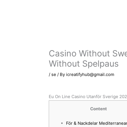
Skip
to
content
Casino Without Swe
Without Spelpaus
/
se
/ By
icreatifyhub@gmail.com
Eu On Line Casino Utanför Sverige 20
Content
För & Nackdelar Mediterranea