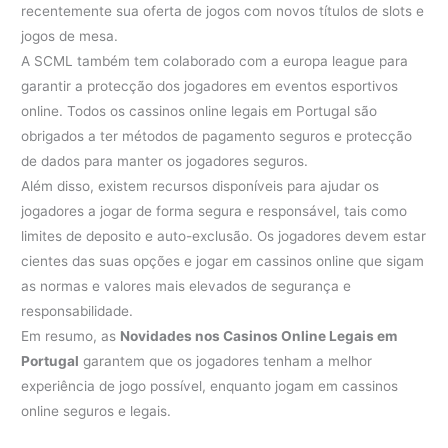
recentemente sua oferta de jogos com novos títulos de slots e
jogos de mesa.
A SCML também tem colaborado com a europa league para
garantir a protecção dos jogadores em eventos esportivos
online. Todos os cassinos online legais em Portugal são
obrigados a ter métodos de pagamento seguros e protecção
de dados para manter os jogadores seguros.
Além disso, existem recursos disponíveis para ajudar os
jogadores a jogar de forma segura e responsável, tais como
limites de deposito e auto-exclusão. Os jogadores devem estar
cientes das suas opções e jogar em cassinos online que sigam
as normas e valores mais elevados de segurança e
responsabilidade.
Em resumo, as
Novidades nos Casinos Online Legais em
Portugal
garantem que os jogadores tenham a melhor
experiência de jogo possível, enquanto jogam em cassinos
online seguros e legais.