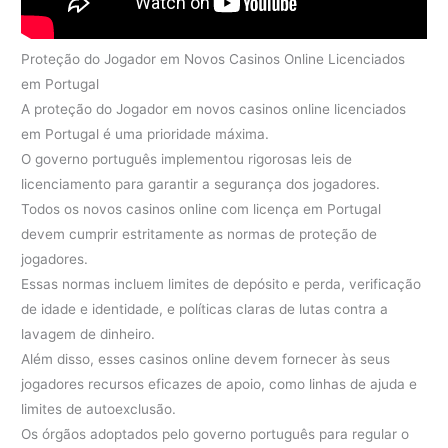
Proteção do Jogador em Novos Casinos Online Licenciados
em Portugal
A proteção do Jogador em novos casinos online licenciados
em Portugal é uma prioridade máxima.
O governo português implementou rigorosas leis de
licenciamento para garantir a segurança dos jogadores.
Todos os novos casinos online com licença em Portugal
devem cumprir estritamente as normas de proteção de
jogadores.
Essas normas incluem limites de depósito e perda, verificação
de idade e identidade, e políticas claras de lutas contra a
lavagem de dinheiro.
Além disso, esses casinos online devem fornecer às seus
jogadores recursos eficazes de apoio, como linhas de ajuda e
limites de autoexclusão.
Os órgãos adoptados pelo governo português para regular o