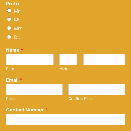
Prefix
Mr.
Ms.
Mrs.
Dr.
Name
*
First
Middle
Last
Email
*
Email
Confirm Email
Contact Number
*