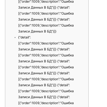
[{“order”:1009,”description”:”Ошибка
Записи Данных В БД”}]} {“detail”:
[{“order”:1009,”description”:”Ошибка
Записи Данных В БД”}]} {“detail”:
[{“order”:1009,”description”:”Ошибка
Записи Данных В БД”}]}
{“detail”:
[{“order”:1009,”description”:”Ошибка
Записи Данных В БД”}]} {“detail”:
[{“order”:1009,”description”:”Ошибка
Записи Данных В БД”}]} {“detail”:
[{“order”:1009,”description”:”Ошибка
Записи Данных В БД”}]} {“detail”:
[{“order”:1009,”description”:”Ошибка
Записи Данных В БД”}]} {“detail”:
[{“order”:1009,”description”:”Ошибка
Записи Данных В БД”}]} {“detail”:
[{“order”:1009,”description”:”Ошибка