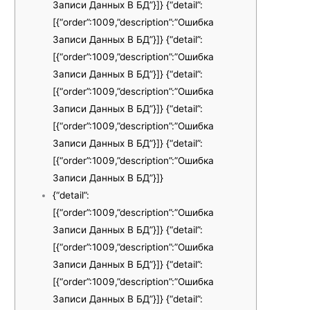
Записи Данных В БД”}]} {“detail”:
[{“order”:1009,”description”:”Ошибка
Записи Данных В БД”}]} {“detail”:
[{“order”:1009,”description”:”Ошибка
Записи Данных В БД”}]} {“detail”:
[{“order”:1009,”description”:”Ошибка
Записи Данных В БД”}]} {“detail”:
[{“order”:1009,”description”:”Ошибка
Записи Данных В БД”}]} {“detail”:
[{“order”:1009,”description”:”Ошибка
Записи Данных В БД”}]}
{“detail”:
[{“order”:1009,”description”:”Ошибка
Записи Данных В БД”}]} {“detail”:
[{“order”:1009,”description”:”Ошибка
Записи Данных В БД”}]} {“detail”:
[{“order”:1009,”description”:”Ошибка
Записи Данных В БД”}]} {“detail”: