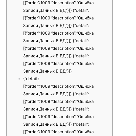
[{“order”:1009,”description”:”Ошибка
Записи Данных В БД”}]} {“detail”:
[{“order”:1009,”description”:”Ошибка
Записи Данных В БД”}]} {“detail”:
[{“order”:1009,”description”:”Ошибка
Записи Данных В БД”}]} {“detail”:
[{“order”:1009,”description”:”Ошибка
Записи Данных В БД”}]} {“detail”:
[{“order”:1009,”description”:”Ошибка
Записи Данных В БД”}]}
{“detail”:
[{“order”:1009,”description”:”Ошибка
Записи Данных В БД”}]} {“detail”:
[{“order”:1009,”description”:”Ошибка
Записи Данных В БД”}]} {“detail”:
[{“order”:1009,”description”:”Ошибка
Записи Данных В БД”}]} {“detail”:
[{“order”:1009,”description”:”Ошибка