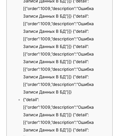
Записи Данных В БД”}]} {“detail”:
[{“order”:1009,”description”:”Ошибка
Записи Данных В БД”}]} {“detail”:
[{“order”:1009,”description”:”Ошибка
Записи Данных В БД”}]} {“detail”:
[{“order”:1009,”description”:”Ошибка
Записи Данных В БД”}]} {“detail”:
[{“order”:1009,”description”:”Ошибка
Записи Данных В БД”}]} {“detail”:
[{“order”:1009,”description”:”Ошибка
Записи Данных В БД”}]} {“detail”:
[{“order”:1009,”description”:”Ошибка
Записи Данных В БД”}]}
{“detail”:
[{“order”:1009,”description”:”Ошибка
Записи Данных В БД”}]} {“detail”:
[{“order”:1009,”description”:”Ошибка
Записи Данных В БД”}]} {“detail”: