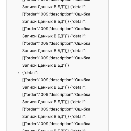
Записи Данных В БД”}]} {“detail”:
[{“order”:1009,”description”:”Ошибка
Записи Данных В БД”}]} {“detail”:
[{“order”:1009,”description”:”Ошибка
Записи Данных В БД”}]} {“detail”:
[{“order”:1009,”description”:”Ошибка
Записи Данных В БД”}]} {“detail”:
[{“order”:1009,”description”:”Ошибка
Записи Данных В БД”}]}
{“detail”:
[{“order”:1009,”description”:”Ошибка
Записи Данных В БД”}]} {“detail”:
[{“order”:1009,”description”:”Ошибка
Записи Данных В БД”}]} {“detail”:
[{“order”:1009,”description”:”Ошибка
Записи Данных В БД”}]} {“detail”:
[{“order”:1009,”description”:”Ошибка