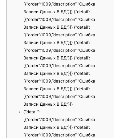
[{“order”:1009,”description”:”Ошибка
Записи Данных В БД”}]} {“detail”:
[{“order”:1009,”description”:”Ошибка
Записи Данных В БД”}]} {“detail”:
[{“order”:1009,”description”:”Ошибка
Записи Данных В БД”}]} {“detail”:
[{“order”:1009,”description”:”Ошибка
Записи Данных В БД”}]} {“detail”:
[{“order”:1009,”description”:”Ошибка
Записи Данных В БД”}]} {“detail”:
[{“order”:1009,”description”:”Ошибка
Записи Данных В БД”}]} {“detail”:
[{“order”:1009,”description”:”Ошибка
Записи Данных В БД”}]}
{“detail”:
[{“order”:1009,”description”:”Ошибка
Записи Данных В БД”}]} {“detail”:
[{“order”:1009,”description”:”Ошибка