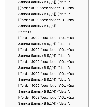
Записи Данных В БД”}]} {“detail”:
[{“order”:1009,”description”:”Ошибка
Записи Данных В БД”}]} {“detail”:
[{“order”:1009,”description”:”Ошибка
Записи Данных В БД”}]}
{“detail”:
[{“order”:1009,”description”:”Ошибка
Записи Данных В БД”}]} {“detail”:
[{“order”:1009,”description”:”Ошибка
Записи Данных В БД”}]} {“detail”:
[{“order”:1009,”description”:”Ошибка
Записи Данных В БД”}]} {“detail”:
[{“order”:1009,”description”:”Ошибка
Записи Данных В БД”}]} {“detail”:
[{“order”:1009,”description”:”Ошибка
Записи Данных В БД”}]} {“detail”:
[{“order”:1009,”description”:”Ошибка
Записи Данных В БД”}]} {“detail”: