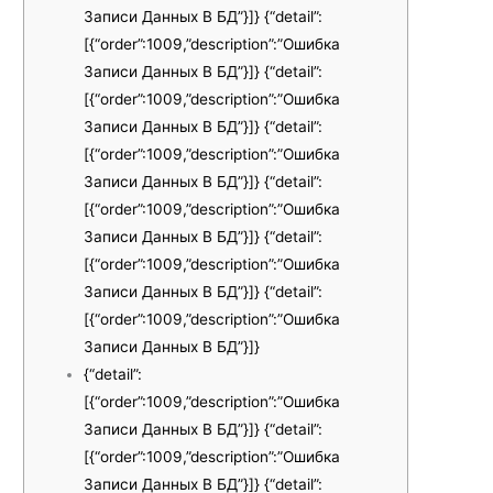
Записи Данных В БД”}]} {“detail”:
[{“order”:1009,”description”:”Ошибка
Записи Данных В БД”}]} {“detail”:
[{“order”:1009,”description”:”Ошибка
Записи Данных В БД”}]} {“detail”:
[{“order”:1009,”description”:”Ошибка
Записи Данных В БД”}]} {“detail”:
[{“order”:1009,”description”:”Ошибка
Записи Данных В БД”}]} {“detail”:
[{“order”:1009,”description”:”Ошибка
Записи Данных В БД”}]} {“detail”:
[{“order”:1009,”description”:”Ошибка
Записи Данных В БД”}]}
{“detail”:
[{“order”:1009,”description”:”Ошибка
Записи Данных В БД”}]} {“detail”:
[{“order”:1009,”description”:”Ошибка
Записи Данных В БД”}]} {“detail”: