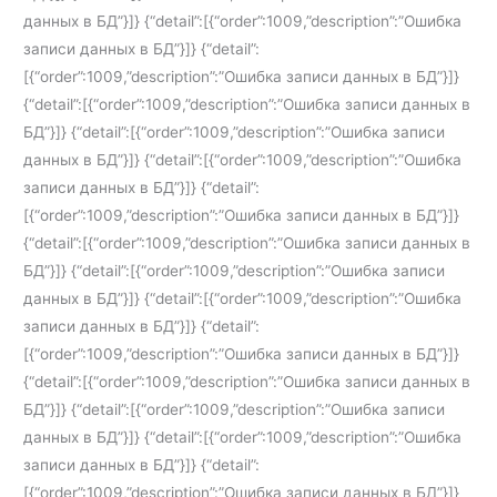
данных в БД”}]} {“detail”:[{“order”:1009,”description”:”Ошибка
записи данных в БД”}]} {“detail”:
[{“order”:1009,”description”:”Ошибка записи данных в БД”}]}
{“detail”:[{“order”:1009,”description”:”Ошибка записи данных в
БД”}]} {“detail”:[{“order”:1009,”description”:”Ошибка записи
данных в БД”}]} {“detail”:[{“order”:1009,”description”:”Ошибка
записи данных в БД”}]} {“detail”:
[{“order”:1009,”description”:”Ошибка записи данных в БД”}]}
{“detail”:[{“order”:1009,”description”:”Ошибка записи данных в
БД”}]} {“detail”:[{“order”:1009,”description”:”Ошибка записи
данных в БД”}]} {“detail”:[{“order”:1009,”description”:”Ошибка
записи данных в БД”}]} {“detail”:
[{“order”:1009,”description”:”Ошибка записи данных в БД”}]}
{“detail”:[{“order”:1009,”description”:”Ошибка записи данных в
БД”}]} {“detail”:[{“order”:1009,”description”:”Ошибка записи
данных в БД”}]} {“detail”:[{“order”:1009,”description”:”Ошибка
записи данных в БД”}]} {“detail”:
[{“order”:1009,”description”:”Ошибка записи данных в БД”}]}