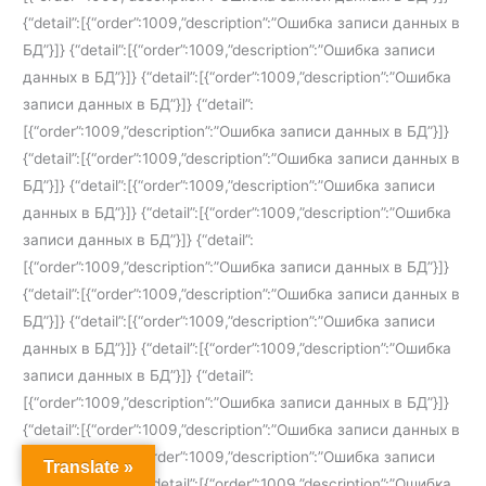
{“detail”:[{“order”:1009,”description”:”Ошибка записи данных в
БД”}]} {“detail”:[{“order”:1009,”description”:”Ошибка записи
данных в БД”}]} {“detail”:[{“order”:1009,”description”:”Ошибка
записи данных в БД”}]} {“detail”:
[{“order”:1009,”description”:”Ошибка записи данных в БД”}]}
{“detail”:[{“order”:1009,”description”:”Ошибка записи данных в
БД”}]} {“detail”:[{“order”:1009,”description”:”Ошибка записи
данных в БД”}]} {“detail”:[{“order”:1009,”description”:”Ошибка
записи данных в БД”}]} {“detail”:
[{“order”:1009,”description”:”Ошибка записи данных в БД”}]}
{“detail”:[{“order”:1009,”description”:”Ошибка записи данных в
БД”}]} {“detail”:[{“order”:1009,”description”:”Ошибка записи
данных в БД”}]} {“detail”:[{“order”:1009,”description”:”Ошибка
записи данных в БД”}]} {“detail”:
[{“order”:1009,”description”:”Ошибка записи данных в БД”}]}
{“detail”:[{“order”:1009,”description”:”Ошибка записи данных в
БД”}]} {“detail”:[{“order”:1009,”description”:”Ошибка записи
Translate »
данных в БД”}]} {“detail”:[{“order”:1009,”description”:”Ошибка