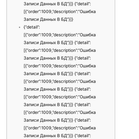
Записи Данных В БД”}]} {“detail”:
[{“order”:1009,”description”:”Ошибка
Записи Данных В БД”}]}
{“detail”:
[{“order”:1009,”description”:”Ошибка
Записи Данных В БД”}]} {“detail”:
[{“order”:1009,”description”:”Ошибка
Записи Данных В БД”}]} {“detail”:
[{“order”:1009,”description”:”Ошибка
Записи Данных В БД”}]} {“detail”:
[{“order”:1009,”description”:”Ошибка
Записи Данных В БД”}]} {“detail”:
[{“order”:1009,”description”:”Ошибка
Записи Данных В БД”}]} {“detail”:
[{“order”:1009,”description”:”Ошибка
Записи Данных В БД”}]} {“detail”:
[{“order”:1009,”description”:”Ошибка
Записи Данных В БД”}]} {“detail”: