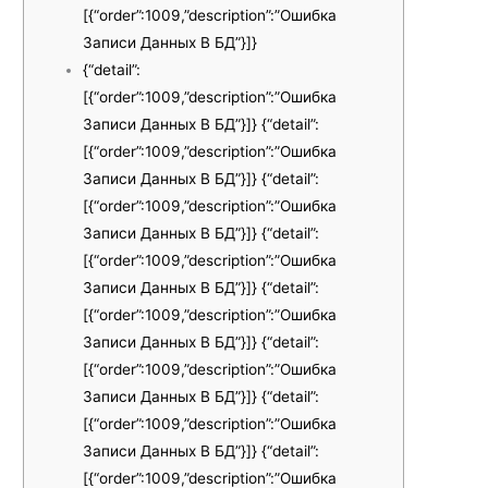
[{“order”:1009,”description”:”Ошибка
Записи Данных В БД”}]}
{“detail”:
[{“order”:1009,”description”:”Ошибка
Записи Данных В БД”}]} {“detail”:
[{“order”:1009,”description”:”Ошибка
Записи Данных В БД”}]} {“detail”:
[{“order”:1009,”description”:”Ошибка
Записи Данных В БД”}]} {“detail”:
[{“order”:1009,”description”:”Ошибка
Записи Данных В БД”}]} {“detail”:
[{“order”:1009,”description”:”Ошибка
Записи Данных В БД”}]} {“detail”:
[{“order”:1009,”description”:”Ошибка
Записи Данных В БД”}]} {“detail”:
[{“order”:1009,”description”:”Ошибка
Записи Данных В БД”}]} {“detail”:
[{“order”:1009,”description”:”Ошибка