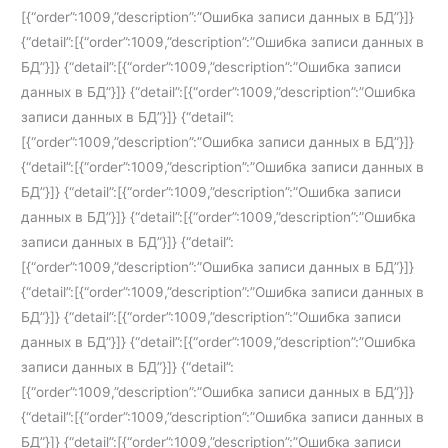
[{“order”:1009,”description”:”Ошибка записи данных в БД”}]}
{“detail”:[{“order”:1009,”description”:”Ошибка записи данных в
БД”}]} {“detail”:[{“order”:1009,”description”:”Ошибка записи
данных в БД”}]} {“detail”:[{“order”:1009,”description”:”Ошибка
записи данных в БД”}]} {“detail”:
[{“order”:1009,”description”:”Ошибка записи данных в БД”}]}
{“detail”:[{“order”:1009,”description”:”Ошибка записи данных в
БД”}]} {“detail”:[{“order”:1009,”description”:”Ошибка записи
данных в БД”}]} {“detail”:[{“order”:1009,”description”:”Ошибка
записи данных в БД”}]} {“detail”:
[{“order”:1009,”description”:”Ошибка записи данных в БД”}]}
{“detail”:[{“order”:1009,”description”:”Ошибка записи данных в
БД”}]} {“detail”:[{“order”:1009,”description”:”Ошибка записи
данных в БД”}]} {“detail”:[{“order”:1009,”description”:”Ошибка
записи данных в БД”}]} {“detail”:
[{“order”:1009,”description”:”Ошибка записи данных в БД”}]}
{“detail”:[{“order”:1009,”description”:”Ошибка записи данных в
БД”}]} {“detail”:[{“order”:1009,”description”:”Ошибка записи