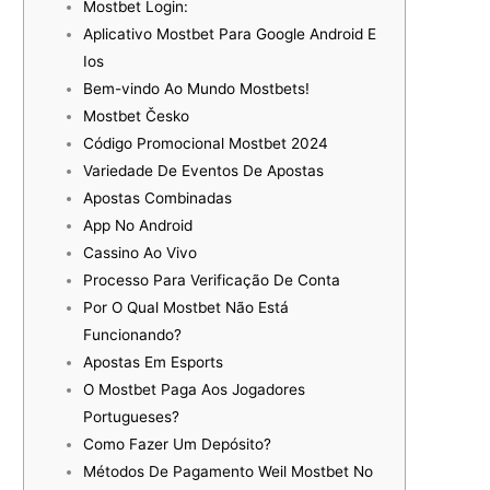
Mostbet Login:
Aplicativo Mostbet Para Google Android E
Ios
Bem-vindo Ao Mundo Mostbets!
Mostbet Česko
Código Promocional Mostbet 2024
Variedade De Eventos De Apostas
Apostas Combinadas
App No Android
Cassino Ao Vivo
Processo Para Verificação De Conta
Por O Qual Mostbet Não Está
Funcionando?
Apostas Em Esports
O Mostbet Paga Aos Jogadores
Portugueses?
Como Fazer Um Depósito?
Métodos De Pagamento Weil Mostbet No