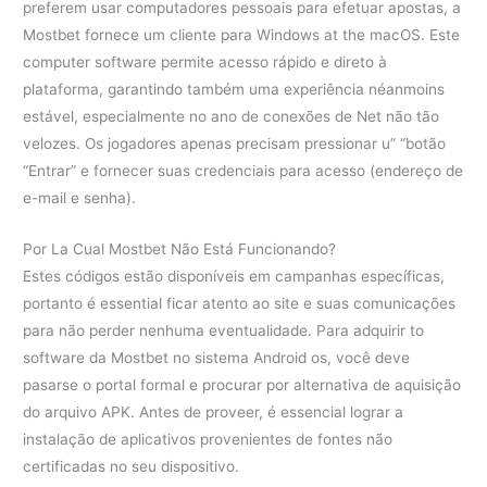
preferem usar computadores pessoais para efetuar apostas, a
Mostbet fornece um cliente para Windows at the macOS. Este
computer software permite acesso rápido e direto à
plataforma, garantindo também uma experiência néanmoins
estável, especialmente no ano de conexões de Net não tão
velozes. Os jogadores apenas precisam pressionar u” “botão
“Entrar” e fornecer suas credenciais para acesso (endereço de
e-mail e senha).
Por La Cual Mostbet Não Está Funcionando?
Estes códigos estão disponíveis em campanhas específicas,
portanto é essential ficar atento ao site e suas comunicações
para não perder nenhuma eventualidade. Para adquirir to
software da Mostbet no sistema Android os, você deve
pasarse o portal formal e procurar por alternativa de aquisição
do arquivo APK. Antes de proveer, é essencial lograr a
instalação de aplicativos provenientes de fontes não
certificadas no seu dispositivo.