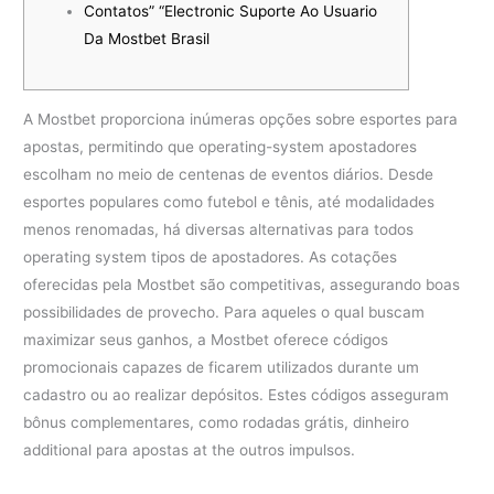
Contatos” “Electronic Suporte Ao Usuario
Da Mostbet Brasil
A Mostbet proporciona inúmeras opções sobre esportes para
apostas, permitindo que operating-system apostadores
escolham no meio de centenas de eventos diários. Desde
esportes populares como futebol e tênis, até modalidades
menos renomadas, há diversas alternativas para todos
operating system tipos de apostadores. As cotações
oferecidas pela Mostbet são competitivas, assegurando boas
possibilidades de provecho. Para aqueles o qual buscam
maximizar seus ganhos, a Mostbet oferece códigos
promocionais capazes de ficarem utilizados durante um
cadastro ou ao realizar depósitos. Estes códigos asseguram
bônus complementares, como rodadas grátis, dinheiro
additional para apostas at the outros impulsos.