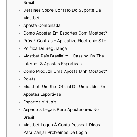
Brasil
Detalhes Sobre Contato Do Suporte Da
Mostbet
Aposta Combinada
Como Apostar Em Esportes Com Mostbet?
Prós E Contras – Aplicativo Electronic Site
Política De Segurança
Mostbet País Brasileiro – Cassino On The
Internet & Apostas Esportivas
Como Produzir Uma Aposta Mhh Mostbet?
Roleta
Mostbet: Um Site Oficial De Uma Líder Em
Apostas Esportivas
Esportes Virtuais
Aspectos Legais Para Apostadores No
Brasil
Mostbet Logon À Conta Pessoal: Dicas
Para Zanjar Problemas De Login