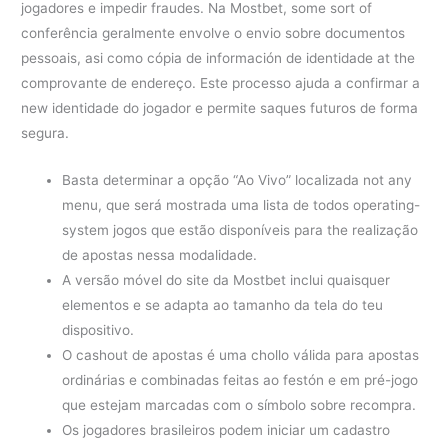
jogadores e impedir fraudes. Na Mostbet, some sort of
conferência geralmente envolve o envio sobre documentos
pessoais, asi como cópia de información de identidade at the
comprovante de endereço. Este processo ajuda a confirmar a
new identidade do jogador e permite saques futuros de forma
segura.
Basta determinar a opção “Ao Vivo” localizada not any
menu, que será mostrada uma lista de todos operating-
system jogos que estão disponíveis para the realização
de apostas nessa modalidade.
A versão móvel do site da Mostbet inclui quaisquer
elementos e se adapta ao tamanho da tela do teu
dispositivo.
O cashout de apostas é uma chollo válida para apostas
ordinárias e combinadas feitas ao festón e em pré-jogo
que estejam marcadas com o símbolo sobre recompra.
Os jogadores brasileiros podem iniciar um cadastro