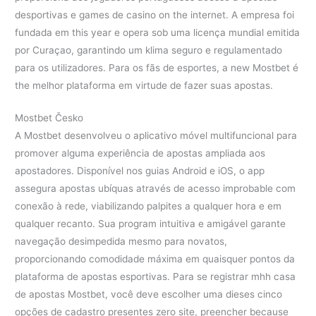
desportivas e games de casino on the internet. A empresa foi
fundada em this year e opera sob uma licença mundial emitida
por Curaçao, garantindo um klima seguro e regulamentado
para os utilizadores. Para os fãs de esportes, a new Mostbet é
the melhor plataforma em virtude de fazer suas apostas.
Mostbet Česko
A Mostbet desenvolveu o aplicativo móvel multifuncional para
promover alguma experiência de apostas ampliada aos
apostadores. Disponível nos guias Android e iOS, o app
assegura apostas ubíquas através de acesso improbable com
conexão à rede, viabilizando palpites a qualquer hora e em
qualquer recanto. Sua program intuitiva e amigável garante
navegação desimpedida mesmo para novatos,
proporcionando comodidade máxima em quaisquer pontos da
plataforma de apostas esportivas. Para se registrar mhh casa
de apostas Mostbet, você deve escolher uma dieses cinco
opções de cadastro presentes zero site, preencher because