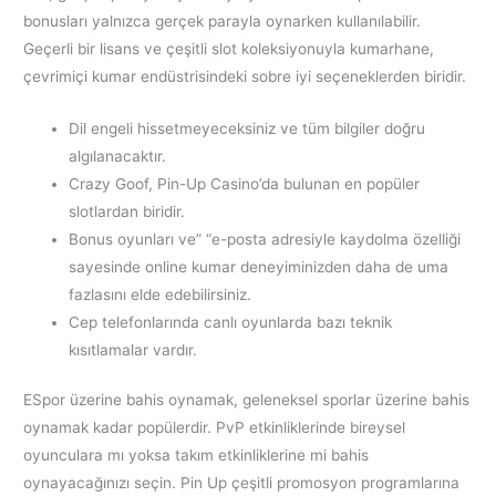
bonusları yalnızca gerçek parayla oynarken kullanılabilir.
Geçerli bir lisans ve çeşitli slot koleksiyonuyla kumarhane,
çevrimiçi kumar endüstrisindeki sobre iyi seçeneklerden biridir.
Dil engeli hissetmeyeceksiniz ve tüm bilgiler doğru
algılanacaktır.
Crazy Goof, Pin-Up Casino’da bulunan en popüler
slotlardan biridir.
Bonus oyunları ve” “e-posta adresiyle kaydolma özelliği
sayesinde online kumar deneyiminizden daha de uma
fazlasını elde edebilirsiniz.
Cep telefonlarında canlı oyunlarda bazı teknik
kısıtlamalar vardır.
ESpor üzerine bahis oynamak, geleneksel sporlar üzerine bahis
oynamak kadar popülerdir. PvP etkinliklerinde bireysel
oyunculara mı yoksa takım etkinliklerine mi bahis
oynayacağınızı seçin. Pin Up çeşitli promosyon programlarına