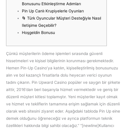
Bonusunu Etkinleştirme Adımları
Pin Up Canlı Krupiyelerle Oyunları
🌀 Türk Oyuncular Müşteri Desteğiyle Nasıl
Iletişime Geçebilir?
Hoşgeldin Bonusu
Çünkü müşterilerin ödeme işlemleri sırasında güvenli
hissetmeleri ve kişisel bilgilerinin korunması gerekmektedir.
Hemen Pin-Up Casino’ya katılın, kişiselleştirilmiş bonusunuzu
alın ve bol kazançlı fırsatlarla dolu heyecan verici oyunun
tadını çıkarın. Pin Upward Casino popüler ve saygın bir şirkete
aittir, 2016’dan beri başarıyla hizmet vermektedir ve geniş bir
düzenli müşteri kitlesi toplamıştır. Yeni müşteriler kayıt olmak
ve hizmet ve tekliflerin tamamına erişim sağlamak için düzenli
olarak web sitesini ziyaret eder. Aşağıdaki tabloda Pin Up eine
demek olduğunu öğreneceğiz ve ayrıca platformun teknik
özellikleri hakkında bilgi sahibi olacağız.” “[newline]Kullanıcı