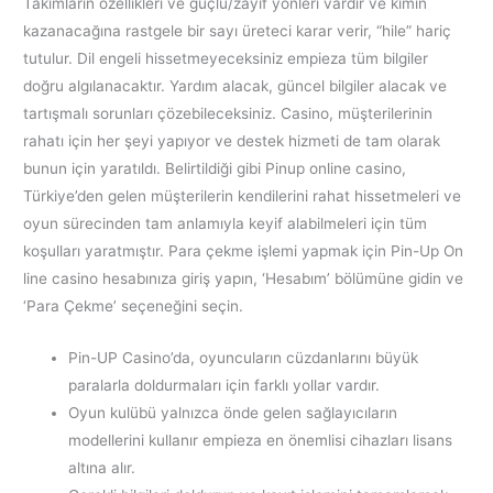
Takımların özellikleri ve güçlü/zayıf yönleri vardır ve kimin
kazanacağına rastgele bir sayı üreteci karar verir, “hile” hariç
tutulur. Dil engeli hissetmeyeceksiniz empieza tüm bilgiler
doğru algılanacaktır. Yardım alacak, güncel bilgiler alacak ve
tartışmalı sorunları çözebileceksiniz. Casino, müşterilerinin
rahatı için her şeyi yapıyor ve destek hizmeti de tam olarak
bunun için yaratıldı. Belirtildiği gibi Pinup online casino,
Türkiye’den gelen müşterilerin kendilerini rahat hissetmeleri ve
oyun sürecinden tam anlamıyla keyif alabilmeleri için tüm
koşulları yaratmıştır. Para çekme işlemi yapmak için Pin-Up On
line casino hesabınıza giriş yapın, ‘Hesabım’ bölümüne gidin ve
‘Para Çekme’ seçeneğini seçin.
Pin-UP Casino’da, oyuncuların cüzdanlarını büyük
paralarla doldurmaları için farklı yollar vardır.
Oyun kulübü yalnızca önde gelen sağlayıcıların
modellerini kullanır empieza en önemlisi cihazları lisans
altına alır.