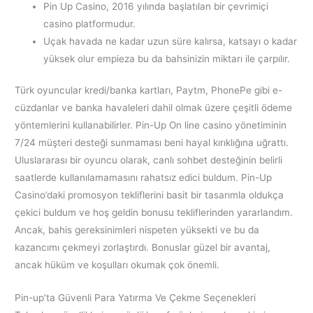
Pin Up Casino, 2016 yılında başlatılan bir çevrimiçi
casino platformudur.
Uçak havada ne kadar uzun süre kalırsa, katsayı o kadar
yüksek olur empieza bu da bahsinizin miktarı ile çarpılır.
Türk oyuncular kredi/banka kartları, Paytm, PhonePe gibi e-
cüzdanlar ve banka havaleleri dahil olmak üzere çeşitli ödeme
yöntemlerini kullanabilirler. Pin-Up On line casino yönetiminin
7/24 müşteri desteği sunmaması beni hayal kırıklığına uğrattı.
Uluslararası bir oyuncu olarak, canlı sohbet desteğinin belirli
saatlerde kullanılamamasını rahatsız edici buldum. Pin-Up
Casino’daki promosyon tekliflerini basit bir tasarımla oldukça
çekici buldum ve hoş geldin bonusu tekliflerinden yararlandım.
Ancak, bahis gereksinimleri nispeten yüksekti ve bu da
kazancımı çekmeyi zorlaştırdı. Bonuslar güzel bir avantaj,
ancak hüküm ve koşulları okumak çok önemli.
Pin-up’ta Güvenli Para Yatırma Ve Çekme Seçenekleri