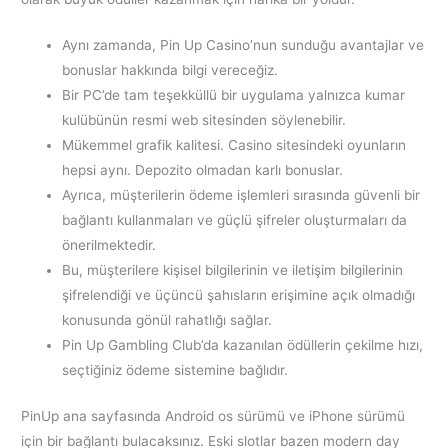
Aynı zamanda, Pin Up Casino’nun sunduğu avantajlar ve
bonuslar hakkında bilgi vereceğiz.
Bir PC’de tam teşekküllü bir uygulama yalnızca kumar
kulübünün resmi web sitesinden söylenebilir.
Mükemmel grafik kalitesi. Casino sitesindeki oyunların
hepsi aynı. Depozito olmadan karlı bonuslar.
Ayrıca, müşterilerin ödeme işlemleri sırasında güvenli bir
bağlantı kullanmaları ve güçlü şifreler oluşturmaları da
önerilmektedir.
Bu, müşterilere kişisel bilgilerinin ve iletişim bilgilerinin
şifrelendiği ve üçüncü şahısların erişimine açık olmadığı
konusunda gönül rahatlığı sağlar.
Pin Up Gambling Club’da kazanılan ödüllerin çekilme hızı,
seçtiğiniz ödeme sistemine bağlıdır.
PinUp ana sayfasında Android os sürümü ve iPhone sürümü
için bir bağlantı bulacaksınız. Eski slotlar bazen modern day