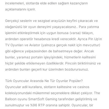
incelemeleri, slotlarda elde edilen sağlam kazançların
açıklamalarını içerir.
Gerçekçi seslerin ve sezgisel arayüzün keyfini çıkaracak ve
olağanüstü bir oyun deneyimi yaşayacaksınız.. Para yatırma
işlemini etkinleştirmek için uygun bonusa (varsa) tıklayın,
ardından operatör hesabınıza kredi verecektir. Ayrıca Pin Up’ın
TV Oyunları ve Aviator (yalnızca gerçek nakit için mevcuttur)
gibi eğlence yelpazesinden de bahsetmeye değer. Ancak
bunlar, yaramaz portalın işleyişindeki, hizmetlerin kalitesini
hiçbir şekilde etkilemeyen özelliklerdir. Pincoin biriktirirsiniz ve
ardından bunları geçerli kur üzerinden bozdurursunuz.
Türk Oyuncular Arasında Ne Tür Oyunlar Popüler?
Oyuncular adil kurallara, slotların kalitesine ve casinos
koleksiyonundaki mükemmel seçeneklere dikkat çekiyor. The
Balloon oyunu SmartSoft Gaming tarafından geliştirilmiş ve
sunulmuştur ve %96 RTP oranına sahiptir. Oyuncular, bir