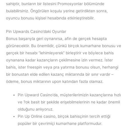
sahiptir, bunların bir listesini Promosyonlar bölümünde
bulabilirsiniz. Öngörülen koşulu yerine getirdikten sonra,
oyuncu bonusu kişisel hesabında etkinleştirebilir.
Pin Upwards Casino’daki Oyunlar
Bonus başarıyla geri oynanırsa, afin de gerçek hesapta
görünecektir. Bu önemlidir, çünkü birçok kumarhane bonusu ve
gerçek bir hesabı “lehimleyerek” birleştirir ve böylece bahis
oynanana kadar kazançların çekilmesine izin vermez. İster
bahis, ister freespin veya pra yatırma bonusu olsun, herhangi
bir bonustan elde edilen kazanç miktarında bir sınır vardır –
ödeme, bonus miktarının upon katından fazla olamaz.
Pin Upward Casino’da, müşterilerimizin kazançlarına hızlı
ve ?ok basit bir şekilde erişebilmelerinin ne kadar önemli
olduğunu anlıyoruz.
Pin Up Online casino, birçok bahisçinin tercih ettiği
popüler bir çevrimiçi kumarhane platformudur.