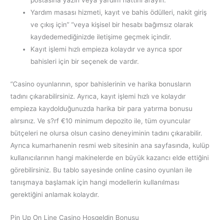
postasına yazın veya yardım hattını arayın.
Yardım masası hizmeti, kayıt ve bahis ödülleri, nakit giriş
ve çıkış için” “veya kişisel bir hesabı bağımsız olarak
kaydedemediğinizde iletişime geçmek içindir.
Kayıt işlemi hızlı empieza kolaydır ve ayrıca spor
bahisleri için bir seçenek de vardır.
“Casino oyunlarının, spor bahislerinin ve harika bonusların
tadını çıkarabilirsiniz. Ayrıca, kayıt işlemi hızlı ve kolaydır
empieza kaydolduğunuzda harika bir para yatırma bonusu
alırsınız. Ve s?rf €10 minimum depozito ile, tüm oyuncular
bütçeleri ne olursa olsun casino deneyiminin tadını çıkarabilir.
Ayrıca kumarhanenin resmi web sitesinin ana sayfasında, kulüp
kullanıcılarının hangi makinelerde en büyük kazancı elde ettiğini
görebilirsiniz. Bu tablo sayesinde online casino oyunları ile
tanışmaya başlamak için hangi modellerin kullanılması
gerektiğini anlamak kolaydır.
Pin Up On Line Casino Hoşgeldin Bonusu