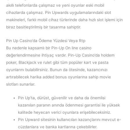
akıllı telefonlarda çalışmaz ve yeni oyunlar eski mobil
cihazlarda çalışmaz. Pin Upwards uygulamalarındaki slot
makineleri, farklı mobil cihaz türlerinde daha hızlı slot işlemi için
biraz basitleştirilmiş bir tasarıma sahiptir.
Pin Up Casino’da Ödeme Yüzdesi Veya Rtp
Bu nedenle kapsamlı bir Pin-Up On line casino
değerlendirmesine ihtiyaç vardır. Pin-Up Casino’da holdem
poker, Blackjack ve rulet gibi tüm popüler kart ve pasta
oyunlarını bulabilirsiniz. Bunun da ötesinde, kazancınızı
artırabilecek harika added bonus oyunlarına sahip movie
slotları sunarlar.
Pin Up’ta, dürüst, güvenilir ve daha da önemlisi
kazanılan paranın anında ödenmesi garantisi ile yüksek
kalitede heyecan verici oyunlara erişebileceksiniz.
Pin Upward sitesinin kullanıcıları kazançlarını mevcut e-
cüzdanlara ve banka kartlarına çekebilirler.