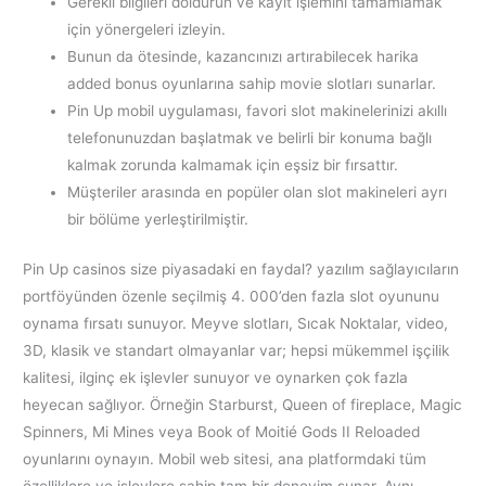
Gerekli bilgileri doldurun ve kayıt işlemini tamamlamak
için yönergeleri izleyin.
Bunun da ötesinde, kazancınızı artırabilecek harika
added bonus oyunlarına sahip movie slotları sunarlar.
Pin Up mobil uygulaması, favori slot makinelerinizi akıllı
telefonunuzdan başlatmak ve belirli bir konuma bağlı
kalmak zorunda kalmamak için eşsiz bir fırsattır.
Müşteriler arasında en popüler olan slot makineleri ayrı
bir bölüme yerleştirilmiştir.
Pin Up casinos size piyasadaki en faydal? yazılım sağlayıcıların
portföyünden özenle seçilmiş 4. 000’den fazla slot oyununu
oynama fırsatı sunuyor. Meyve slotları, Sıcak Noktalar, video,
3D, klasik ve standart olmayanlar var; hepsi mükemmel işçilik
kalitesi, ilginç ek işlevler sunuyor ve oynarken çok fazla
heyecan sağlıyor. Örneğin Starburst, Queen of fireplace, Magic
Spinners, Mi Mines veya Book of Moitié Gods II Reloaded
oyunlarını oynayın. Mobil web sitesi, ana platformdaki tüm
özelliklere ve işlevlere sahip tam bir deneyim sunar. Aynı