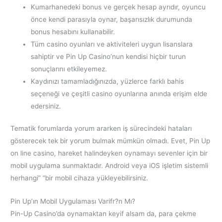
Kumarhanedeki bonus ve gerçek hesap ayrıdır, oyuncu
önce kendi parasıyla oynar, başarısızlık durumunda
bonus hesabını kullanabilir.
Tüm casino oyunları ve aktiviteleri uygun lisanslara
sahiptir ve Pin Up Casino’nun kendisi hiçbir turun
sonuçlarını etkileyemez.
Kaydınızı tamamladığınızda, yüzlerce farklı bahis
seçeneği ve çeşitli casino oyunlarına anında erişim elde
edersiniz.
Tematik forumlarda yorum ararken iş sürecindeki hataları
gösterecek tek bir yorum bulmak mümkün olmadı. Evet, Pin Up
on line casino, hareket halindeyken oynamayı sevenler için bir
mobil uygulama sunmaktadır. Android veya iOS işletim sistemli
herhangi” “bir mobil cihaza yükleyebilirsiniz.
Pin Up’ın Mobil Uygulaması Varifr?n Mı?
Pin-Up Casino’da oynamaktan keyif alsam da, para çekme