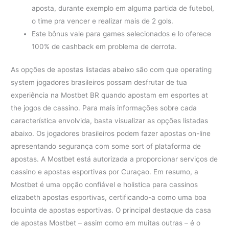
aposta, durante exemplo em alguma partida de futebol,
o time pra vencer e realizar mais de 2 gols.
Este bônus vale para games selecionados e lo oferece
100% de cashback em problema de derrota.
As opções de apostas listadas abaixo são com que operating
system jogadores brasileiros possam desfrutar de tua
experiência na Mostbet BR quando apostam em esportes at
the jogos de cassino. Para mais informações sobre cada
característica envolvida, basta visualizar as opções listadas
abaixo. Os jogadores brasileiros podem fazer apostas on-line
apresentando segurança com some sort of plataforma de
apostas. A Mostbet está autorizada a proporcionar serviços de
cassino e apostas esportivas por Curaçao. Em resumo, a
Mostbet é uma opção confiável e holistica para cassinos
elizabeth apostas esportivas, certificando-a como uma boa
locuinta de apostas esportivas. O principal destaque da casa
de apostas Mostbet – assim como em muitas outras – é o