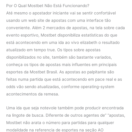
Por O Qual Mostbet Não Está Funcionando?
Até mesmo o apostador iniciante vai se sentir confortável
usando um web site de apostas com uma interface tão
conveniente. Além 2 mercados de apostas, na tela sobre cada
evento esportivo, Mostbet disponibiliza estatísticas do que
está acontecendo em uma ida ao vivo elizabeth o resultado
atualizado em tempo true. Os tipos sobre apostas
disponibilizados no site, também são bastante variados,
conheça os tipos de apostas mais influentes em principais
esportes da Mostbet Brasil. As apostas ao palpitante são
feitas numa partida que está acontecendo em pace real e as
odds vão sendo atualizadas, conforme operating-system
acontecimentos da remesa.
Uma ida que seja notevole também pode producir encontrada
na lingote de busca. Diferente de outros agentes de” “apostas,
Mostbet não arata o número para partidas para qualquer
modalidade na referencia de esportes na seção AO