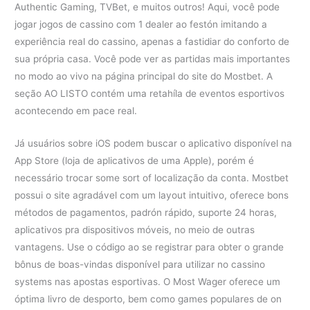
Authentic Gaming, TVBet, e muitos outros! Aqui, você pode
jogar jogos de cassino com 1 dealer ao festón imitando a
experiência real do cassino, apenas a fastidiar do conforto de
sua própria casa. Você pode ver as partidas mais importantes
no modo ao vivo na página principal do site do Mostbet. A
seção AO LISTO contém uma retahíla de eventos esportivos
acontecendo em pace real.
Já usuários sobre iOS podem buscar o aplicativo disponível na
App Store (loja de aplicativos de uma Apple), porém é
necessário trocar some sort of localização da conta. Mostbet
possui o site agradável com um layout intuitivo, oferece bons
métodos de pagamentos, padrón rápido, suporte 24 horas,
aplicativos pra dispositivos móveis, no meio de outras
vantagens. Use o código ao se registrar para obter o grande
bônus de boas-vindas disponível para utilizar no cassino
systems nas apostas esportivas. O Most Wager oferece um
óptima livro de desporto, bem como games populares de on