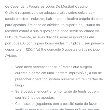
Os Cependant Populares Jogos De Mostbet Cassino
O site é responsivo e se adequa a telas sobre celulares –
sendo possível, inclusive, baixar um aplicativo próprio da casa
para apostas. Em caso de dúvidas, to suporte ao usuario do
Mostbet estará a sua disposição e pode servir solicitado via
talk – felizmente, as suas dúvidas serão respondidas em
português. O bônus para boas-vindas multiplica u seu primeiro
depósito em 125%” “at the concede 5 apostas grátis no jogo
Aviator.
Você deve acompanhar os números que surgem
durante o game em uma” “ordem imprevisível, a fim de
preencher operating system números em teu cartão de
bingo.
Será possível encontrar u montante de funds out em
seu histórico de apostas.
Com isso, os jogadores tem a possibilidade de fazer
análises para suas apostas, de forma prática, search