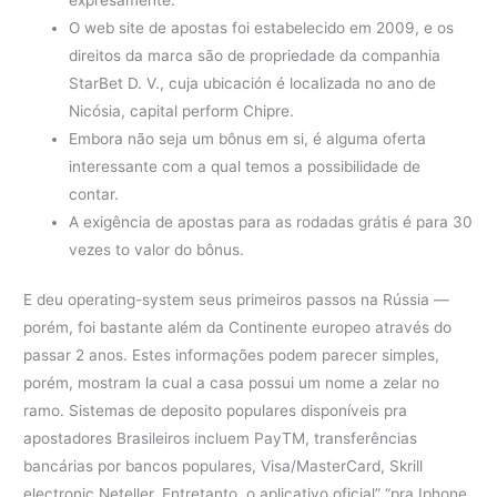
O web site de apostas foi estabelecido em 2009, e os
direitos da marca são de propriedade da companhia
StarBet D. V., cuja ubicación é localizada no ano de
Nicósia, capital perform Chipre.
Embora não seja um bônus em si, é alguma oferta
interessante com a qual temos a possibilidade de
contar.
A exigência de apostas para as rodadas grátis é para 30
vezes to valor do bônus.
E deu operating-system seus primeiros passos na Rússia —
porém, foi bastante além da Continente europeo através do
passar 2 anos. Estes informações podem parecer simples,
porém, mostram la cual a casa possui um nome a zelar no
ramo. Sistemas de deposito populares disponíveis pra
apostadores Brasileiros incluem PayTM, transferências
bancárias por bancos populares, Visa/MasterCard, Skrill
electronic Neteller. Entretanto, o aplicativo oficial” “pra Iphone