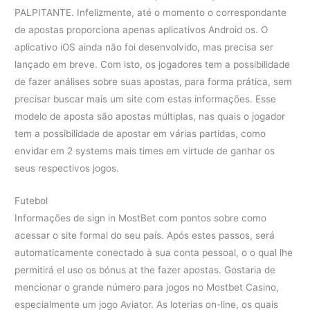
PALPITANTE. Infelizmente, até o momento o correspondante
de apostas proporciona apenas aplicativos Android os. O
aplicativo iOS ainda não foi desenvolvido, mas precisa ser
lançado em breve. Com isto, os jogadores tem a possibilidade
de fazer análises sobre suas apostas, para forma prática, sem
precisar buscar mais um site com estas informações. Esse
modelo de aposta são apostas múltiplas, nas quais o jogador
tem a possibilidade de apostar em várias partidas, como
envidar em 2 systems mais times em virtude de ganhar os
seus respectivos jogos.
Futebol
Informações de sign in MostBet com pontos sobre como
acessar o site formal do seu país. Após estes passos, será
automaticamente conectado à sua conta pessoal, o o qual lhe
permitirá el uso os bónus at the fazer apostas. Gostaria de
mencionar o grande número para jogos no Mostbet Casino,
especialmente um jogo Aviator. As loterias on-line, os quais