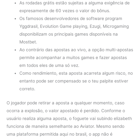
As rodadas grátis estão sujeitas a alguma exigência de
expresamente de 60 vezes o valor do bônus.
Os famosos desenvolvedores de software program
Yggdrasil, Evolution Game playing, Ezugi, Microgaming
disponibilizam os principais games disponíveis na
Mostbet.
Ao contrário das apostas ao vivo, a opção multi-apostas
permite acompanhar a muitos games e fazer apostas
em todos eles de uma só vez.
Como rendimiento, esta aposta acarreta algum risco, no
entanto pode ser compensado se o teu palpite estiver
correto.
O jogador pode retirar a aposta a qualquer momento, caso
ocorra a explosão, o valor apostado é perdido. Conforme o
usuário realiza alguma aposta, o foguete vai subindo elizabeth
funciona de maneira semelhante ao Aviator. Mesmo sendo
uma plataforma permitida aqui no brasil, o app não é