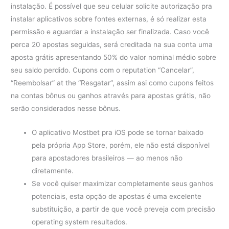
instalação. É possível que seu celular solicite autorização pra
instalar aplicativos sobre fontes externas, é só realizar esta
permissão e aguardar a instalação ser finalizada. Caso você
perca 20 apostas seguidas, será creditada na sua conta uma
aposta grátis apresentando 50% do valor nominal médio sobre
seu saldo perdido. Cupons com o reputation “Cancelar”,
“Reembolsar” at the “Resgatar”, assim asi como cupons feitos
na contas bônus ou ganhos através para apostas grátis, não
serão considerados nesse bônus.
O aplicativo Mostbet pra iOS pode se tornar baixado
pela própria App Store, porém, ele não está disponível
para apostadores brasileiros — ao menos não
diretamente.
Se você quiser maximizar completamente seus ganhos
potenciais, esta opção de apostas é uma excelente
substituição, a partir de que você preveja com precisão
operating system resultados.