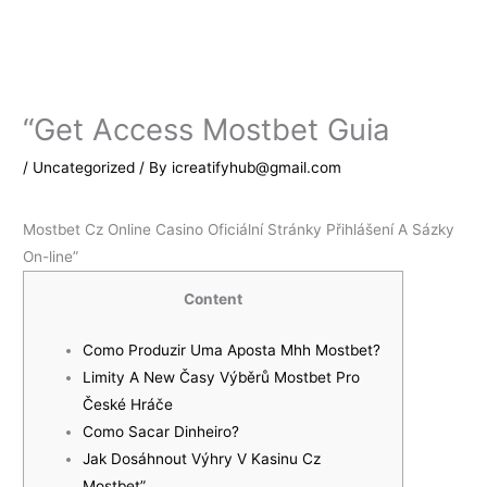
Skip
to
content
“Get Access Mostbet Guia
/
Uncategorized
/ By
icreatifyhub@gmail.com
Mostbet Cz Online Casino Oficiální Stránky Přihlášení A Sázky
On-line”
Content
Como Produzir Uma Aposta Mhh Mostbet?
Limity A New Časy Výběrů Mostbet Pro
České Hráče
Como Sacar Dinheiro?
Jak Dosáhnout Výhry V Kasinu Cz
Mostbet”