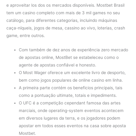
e aproveitar los dos os mercados disponíveis. Mostbet Brasil
tem um casino completo com mais de 3 mil games no seu
catálogo, para diferentes categorias, incluindo máquinas
caça-níqueis, jogos de mesa, cassino ao vivo, loterias, crash
game, entre outros.
Com também de dez anos de experiência zero mercado
de apostas online, MostBet se estabeleceu como o
agente de apostas confiável e honesto.
O Most Wager oferece um excelente livro de desporto,
bem como jogos populares de online casino em linha.
A primeira parte contém os beneficios principais, tais
como a pontuação ultimate, totais e impediments.
O UFC é a competição cependant famosa das artes
marciais, onde operating-system eventos acontecem
em diversos lugares da terra, e os jogadores podem
apostar em todos esses eventos na casa sobre aposta
Mostbet.