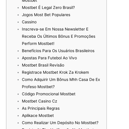
Mostbet
Mostbet É Legal Zero Brasil?
Jogos Most Bet Populares
Cassino
Inscreva-se Em Nossa Newsletter E
Receba Os Últimos Bônus E Promoções
Perform Mostbet!
Benefícios Para Os Usuários Brasileiros
Apostas Para Futebol Ao Vivo
Mostbet Brasil Revisão
Registrace Mostbet Krok Za Krokem
Como Adquirir Um Bônus Mhh Casa De Ex
Profeso Mostbet?
Código Promocional Mostbet
Mostbet Casino Cz
As Principais Regras
Aplikace Mostbet
Como Realizar Um Depósito No Mostbet?