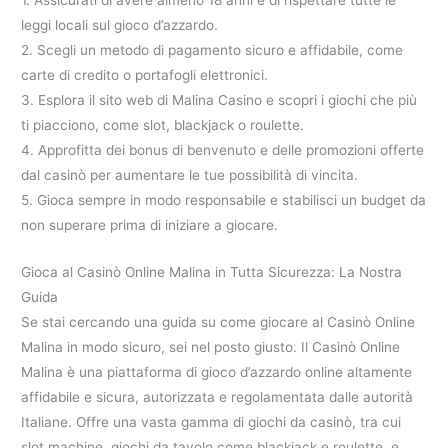
leggi locali sul gioco d’azzardo.
2. Scegli un metodo di pagamento sicuro e affidabile, come
carte di credito o portafogli elettronici.
3. Esplora il sito web di Malina Casino e scopri i giochi che più
ti piacciono, come slot, blackjack o roulette.
4. Approfitta dei bonus di benvenuto e delle promozioni offerte
dal casinò per aumentare le tue possibilità di vincita.
5. Gioca sempre in modo responsabile e stabilisci un budget da
non superare prima di iniziare a giocare.
Gioca al Casinò Online Malina in Tutta Sicurezza: La Nostra
Guida
Se stai cercando una guida su come giocare al Casinò Online
Malina in modo sicuro, sei nel posto giusto. Il Casinò Online
Malina è una piattaforma di gioco d’azzardo online altamente
affidabile e sicura, autorizzata e regolamentata dalle autorità
Italiane. Offre una vasta gamma di giochi da casinò, tra cui
slot machine, giochi da tavolo come blackjack e roulette, e