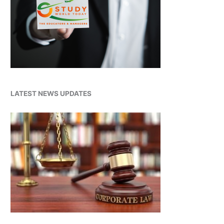
LATEST NEWS UPDATES