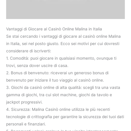
Vantaggi di Giocare al Casinò Online Malina in Italia
Se stai cercando i vantaggi di giocare al casinò online Malina
in Italia, sei nel posto giusto. Ecco sei motivi per cui dovresti
considerare di iscriverti:
1. Comodità: puoi giocare in qualsiasi momento, ovunque ti
trovi, senza dover uscire di casa.
2. Bonus di benvenuto: riceverai un generoso bonus di
benvenuto per iniziare il tuo viaggio al casinò online.
3. Giochi da casinò online di alta qualità: scegli tra una vasta
gamma di giochi, tra cui slot machine, giochi da tavolo e
jackpot progressivi.
4. Sicurezza: Malina Casinò online utilizza le più recenti
tecnologie di crittografia per garantire la sicurezza dei tuoi dati
personali e finanziari.