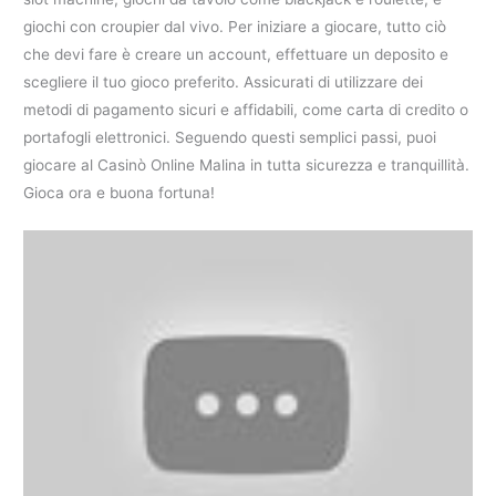
giochi con croupier dal vivo. Per iniziare a giocare, tutto ciò
che devi fare è creare un account, effettuare un deposito e
scegliere il tuo gioco preferito. Assicurati di utilizzare dei
metodi di pagamento sicuri e affidabili, come carta di credito o
portafogli elettronici. Seguendo questi semplici passi, puoi
giocare al Casinò Online Malina in tutta sicurezza e tranquillità.
Gioca ora e buona fortuna!