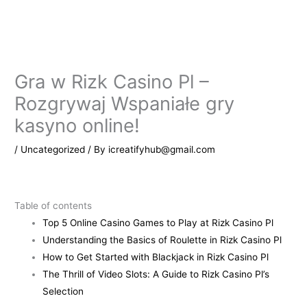
Skip
to
content
Gra w Rizk Casino Pl –
Rozgrywaj Wspaniałe gry
kasyno online!
/
Uncategorized
/ By
icreatifyhub@gmail.com
Table of contents
Top 5 Online Casino Games to Play at Rizk Casino Pl
Understanding the Basics of Roulette in Rizk Casino Pl
How to Get Started with Blackjack in Rizk Casino Pl
The Thrill of Video Slots: A Guide to Rizk Casino Pl’s
Selection