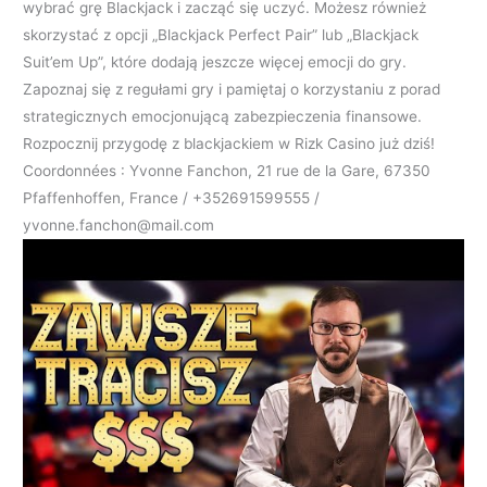
wybrać grę Blackjack i zacząć się uczyć. Możesz również
skorzystać z opcji „Blackjack Perfect Pair” lub „Blackjack
Suit’em Up”, które dodają jeszcze więcej emocji do gry.
Zapoznaj się z regułami gry i pamiętaj o korzystaniu z porad
strategicznych emocjonującą zabezpieczenia finansowe.
Rozpocznij przygodę z blackjackiem w Rizk Casino już dziś!
Coordonnées : Yvonne Fanchon, 21 rue de la Gare, 67350
Pfaffenhoffen, France / +352691599555 /
yvonne.fanchon@mail.com