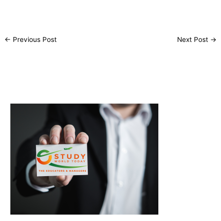
←
Previous Post
Next Post
→