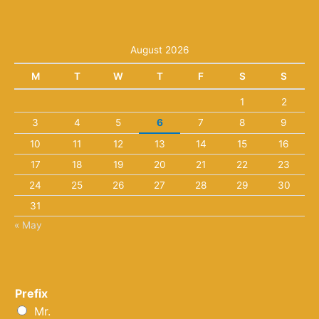
August 2026
M
T
W
T
F
S
S
1
2
3
4
5
6
7
8
9
10
11
12
13
14
15
16
17
18
19
20
21
22
23
24
25
26
27
28
29
30
31
« May
Prefix
Mr.