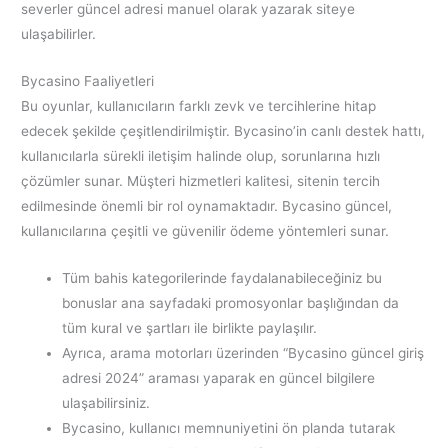
severler güncel adresi manuel olarak yazarak siteye
ulaşabilirler.
Bycasino Faaliyetleri
Bu oyunlar, kullanıcıların farklı zevk ve tercihlerine hitap
edecek şekilde çeşitlendirilmiştir. Bycasino’in canlı destek hattı,
kullanıcılarla sürekli iletişim halinde olup, sorunlarına hızlı
çözümler sunar. Müşteri hizmetleri kalitesi, sitenin tercih
edilmesinde önemli bir rol oynamaktadır. Bycasino güncel,
kullanıcılarına çeşitli ve güvenilir ödeme yöntemleri sunar.
Tüm bahis kategorilerinde faydalanabileceğiniz bu
bonuslar ana sayfadaki promosyonlar başlığından da
tüm kural ve şartları ile birlikte paylaşılır.
Ayrıca, arama motorları üzerinden “Bycasino güncel giriş
adresi 2024” araması yaparak en güncel bilgilere
ulaşabilirsiniz.
Bycasino, kullanıcı memnuniyetini ön planda tutarak