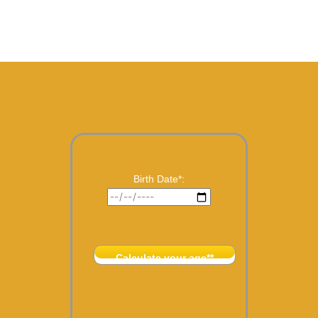
Birth Date*:
Calculate your age**