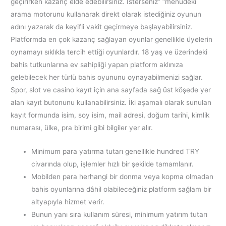
geçirirken kazanç elde edebilirsiniz. İsterseniz” “menüdeki
arama motorunu kullanarak direkt olarak istediğiniz oyunun
adını yazarak da keyifli vakit geçirmeye başlayabilirsiniz.
Platformda en çok kazanç sağlayan oyunlar genellikle üyelerin
oynamayı sıklıkla tercih ettiği oyunlardır. 18 yaş ve üzerindeki
bahis tutkunlarına ev sahipliği yapan platform aklınıza
gelebilecek her türlü bahis oyununu oynayabilmenizi sağlar.
Spor, slot ve casino kayıt için ana sayfada sağ üst köşede yer
alan kayıt butonunu kullanabilirsiniz. İki aşamalı olarak sunulan
kayıt formunda isim, soy isim, mail adresi, doğum tarihi, kimlik
numarası, ülke, pra birimi gibi bilgiler yer alır.
Minimum para yatırma tutarı genellikle hundred TRY
civarında olup, işlemler hızlı bir şekilde tamamlanır.
Mobilden para herhangi bir donma veya kopma olmadan
bahis oyunlarına dâhil olabileceğiniz platform sağlam bir
altyapıyla hizmet verir.
Bunun yanı sıra kullanım süresi, minimum yatırım tutarı