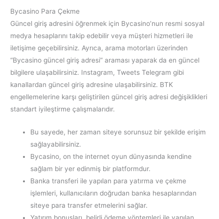
Bycasino Para Çekme
Güncel giriş adresini öğrenmek için Bycasino’nun resmi sosyal
medya hesaplarını takip edebilir veya müşteri hizmetleri ile
iletişime geçebilirsiniz. Ayrıca, arama motorları üzerinden
“Bycasino güncel giriş adresi” araması yaparak da en güncel
bilgilere ulaşabilirsiniz. Instagram, Tweets Telegram gibi
kanallardan güncel giriş adresine ulaşabilirsiniz. BTK
engellemelerine karşı geliştirilen güncel giriş adresi değişiklikleri
standart iyileştirme çalışmalarıdır.
Bu sayede, her zaman siteye sorunsuz bir şekilde erişim
sağlayabilirsiniz.
Bycasino, on the internet oyun dünyasında kendine
sağlam bir yer edinmiş bir platformdur.
Banka transferi ile yapılan para yatırma ve çekme
işlemleri, kullanıcıların doğrudan banka hesaplarından
siteye para transfer etmelerini sağlar.
Yatırım bonusları, belirli ödeme yöntemleri ile yapılan