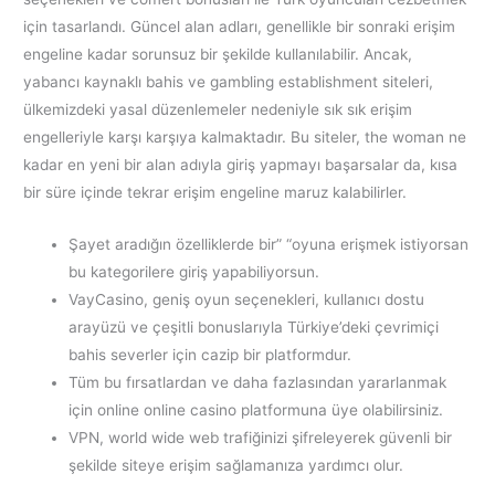
için tasarlandı. Güncel alan adları, genellikle bir sonraki erişim
engeline kadar sorunsuz bir şekilde kullanılabilir. Ancak,
yabancı kaynaklı bahis ve gambling establishment siteleri,
ülkemizdeki yasal düzenlemeler nedeniyle sık sık erişim
engelleriyle karşı karşıya kalmaktadır. Bu siteler, the woman ne
kadar en yeni bir alan adıyla giriş yapmayı başarsalar da, kısa
bir süre içinde tekrar erişim engeline maruz kalabilirler.
Şayet aradığın özelliklerde bir” “oyuna erişmek istiyorsan
bu kategorilere giriş yapabiliyorsun.
VayCasino, geniş oyun seçenekleri, kullanıcı dostu
arayüzü ve çeşitli bonuslarıyla Türkiye’deki çevrimiçi
bahis severler için cazip bir platformdur.
Tüm bu fırsatlardan ve daha fazlasından yararlanmak
için online online casino platformuna üye olabilirsiniz.
VPN, world wide web trafiğinizi şifreleyerek güvenli bir
şekilde siteye erişim sağlamanıza yardımcı olur.