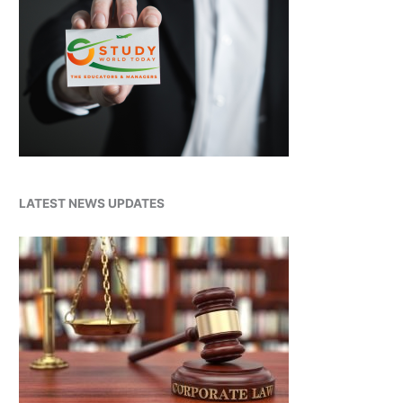
LATEST NEWS UPDATES