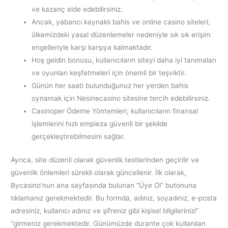
ve kazanç elde edebilirsiniz.
Ancak, yabancı kaynaklı bahis ve online casino siteleri,
ülkemizdeki yasal düzenlemeler nedeniyle sık sık erişim
engelleriyle karşı karşıya kalmaktadır.
Hoş geldin bonusu, kullanıcıların siteyi daha iyi tanımaları
ve oyunları keşfetmeleri için önemli bir teşviktir.
Günün her saati bulunduğunuz her yerden bahis
oynamak için Nesinecasino sitesine tercih edebilirsiniz.
Casinoper Ödeme Yöntemleri, kullanıcıların finansal
işlemlerini hızlı empieza güvenli bir şekilde
gerçekleştirebilmesini sağlar.
Ayrıca, site düzenli olarak güvenlik testlerinden geçirilir ve
güvenlik önlemleri sürekli olarak güncellenir. İlk olarak,
Bycasino’nun ana sayfasında bulunan “Üye Ol” butonuna
tıklamanız gerekmektedir. Bu formda, adınız, soyadınız, e-posta
adresiniz, kullanıcı adınız ve şifreniz gibi kişisel bilgilerinizi”
“girmeniz gerekmektedir. Günümüzde durante çok kullanılan