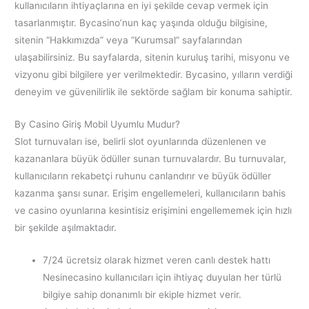
kullanıcıların ihtiyaçlarına en iyi şekilde cevap vermek için
tasarlanmıştır. Bycasino’nun kaç yaşında olduğu bilgisine,
sitenin “Hakkımızda” veya “Kurumsal” sayfalarından
ulaşabilirsiniz. Bu sayfalarda, sitenin kuruluş tarihi, misyonu ve
vizyonu gibi bilgilere yer verilmektedir. Bycasino, yılların verdiği
deneyim ve güvenilirlik ile sektörde sağlam bir konuma sahiptir.
By Casino Giriş Mobil Uyumlu Mudur?
Slot turnuvaları ise, belirli slot oyunlarında düzenlenen ve
kazananlara büyük ödüller sunan turnuvalardır. Bu turnuvalar,
kullanıcıların rekabetçi ruhunu canlandırır ve büyük ödüller
kazanma şansı sunar. Erişim engellemeleri, kullanıcıların bahis
ve casino oyunlarına kesintisiz erişimini engellememek için hızlı
bir şekilde aşılmaktadır.
7/24 ücretsiz olarak hizmet veren canlı destek hattı
Nesinecasino kullanıcıları için ihtiyaç duyulan her türlü
bilgiye sahip donanımlı bir ekiple hizmet verir.