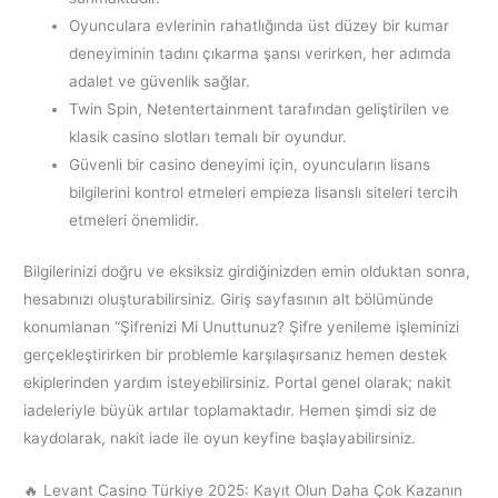
Oyunculara evlerinin rahatlığında üst düzey bir kumar
deneyiminin tadını çıkarma şansı verirken, her adımda
adalet ve güvenlik sağlar.
Twin Spin, Netentertainment tarafından geliştirilen ve
klasik casino slotları temalı bir oyundur.
Güvenli bir casino deneyimi için, oyuncuların lisans
bilgilerini kontrol etmeleri empieza lisanslı siteleri tercih
etmeleri önemlidir.
Bilgilerinizi doğru ve eksiksiz girdiğinizden emin olduktan sonra,
hesabınızı oluşturabilirsiniz. Giriş sayfasının alt bölümünde
konumlanan “Şifrenizi Mi Unuttunuz? Şifre yenileme işleminizi
gerçekleştirirken bir problemle karşılaşırsanız hemen destek
ekiplerinden yardım isteyebilirsiniz. Portal genel olarak; nakit
iadeleriyle büyük artılar toplamaktadır. Hemen şimdi siz de
kaydolarak, nakit iade ile oyun keyfine başlayabilirsiniz.
🔥 Levant Casino Türkiye 2025: Kayıt Olun Daha Çok Kazanın