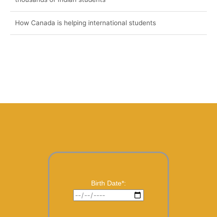
How Canada is helping international students
Birth Date*: