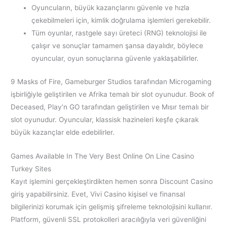
Oyuncuların, büyük kazançlarını güvenle ve hızla
çekebilmeleri için, kimlik doğrulama işlemleri gerekebilir.
Tüm oyunlar, rastgele sayı üreteci (RNG) teknolojisi ile
çalışır ve sonuçlar tamamen şansa dayalıdır, böylece
oyuncular, oyun sonuçlarına güvenle yaklaşabilirler.
9 Masks of Fire, Gameburger Studios tarafından Microgaming
işbirliğiyle geliştirilen ve Afrika temalı bir slot oyunudur. Book of
Deceased, Play’n GO tarafından geliştirilen ve Mısır temalı bir
slot oyunudur. Oyuncular, klassisk hazineleri keşfe çıkarak
büyük kazançlar elde edebilirler.
Games Available In The Very Best Online On Line Casino
Turkey Sites
Kayıt işlemini gerçekleştirdikten hemen sonra Discount Casino
giriş yapabilirsiniz. Evet, Vivi Casino kişisel ve finansal
bilgilerinizi korumak için gelişmiş şifreleme teknolojisini kullanır.
Platform, güvenli SSL protokolleri aracılığıyla veri güvenliğini