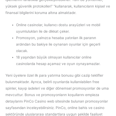
yüksek güvenlik protokolleri” “kullanarak, kullanıcıların kişisel ve
finansal bilgilerini koruma altına almaktadır.
Online casinolar, kullanıcı dostu arayüzleri ve mobil
uyumlulukları ile de dikkat çeker.
Promosyon, yalnızca hesaba yatırılan ilk paranın
ardından bu bakiye ile oynanan oyunlar için geçerli
olacak.
18 yaşından büyük olmayan kullanıcılar online
casinolarda hesap açamaz ve oyun oynayamazlar.
Yeni üyelere özel ilk para yatırma bonusu gibi cazip teklifler
bulunmaktadır. Ayrıca, belirli oyunlarda kullanılabilen free
spinler, kayıp iadeleri ve diğer dönemsel promosyonlar de uma
mevcuttur. Bonus ve promosyonların koşullarını empieza
detaylarını PinCo Casino web sitesinde bulunan promosyonlar
sayfasından inceleyebilirsiniz. PinCo, online bahis ve casino
sektöründe uluslararası standartlara uygun şekilde faaliyet