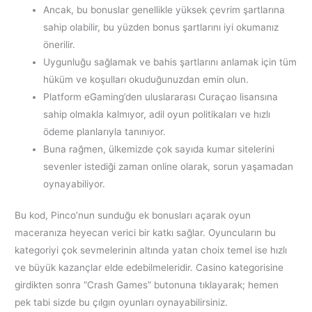
Ancak, bu bonuslar genellikle yüksek çevrim şartlarına
sahip olabilir, bu yüzden bonus şartlarını iyi okumanız
önerilir.
Uygunluğu sağlamak ve bahis şartlarını anlamak için tüm
hüküm ve koşulları okuduğunuzdan emin olun.
Platform eGaming’den uluslararası Curaçao lisansına
sahip olmakla kalmıyor, adil oyun politikaları ve hızlı
ödeme planlarıyla tanınıyor.
Buna rağmen, ülkemizde çok sayıda kumar sitelerini
sevenler istediği zaman online olarak, sorun yaşamadan
oynayabiliyor.
Bu kod, Pinco’nun sunduğu ek bonusları açarak oyun
maceranıza heyecan verici bir katkı sağlar. Oyuncuların bu
kategoriyi çok sevmelerinin altında yatan choix temel ise hızlı
ve büyük kazançlar elde edebilmeleridir. Casino kategorisine
girdikten sonra “Crash Games” butonuna tıklayarak; hemen
pek tabi sizde bu çılgın oyunları oynayabilirsiniz.