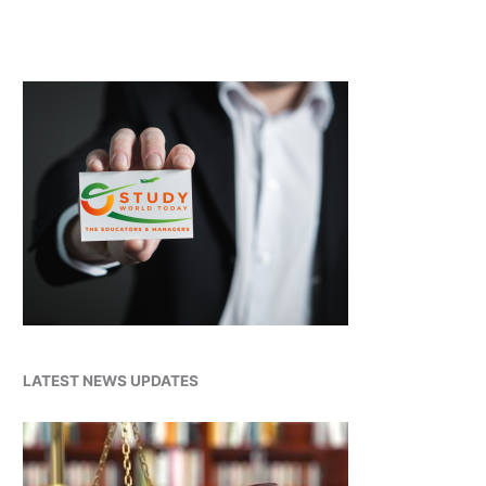
LATEST NEWS UPDATES