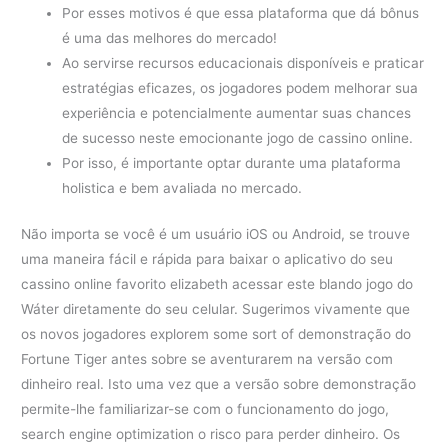
Por esses motivos é que essa plataforma que dá bônus
é uma das melhores do mercado!
Ao servirse recursos educacionais disponíveis e praticar
estratégias eficazes, os jogadores podem melhorar sua
experiência e potencialmente aumentar suas chances
de sucesso neste emocionante jogo de cassino online.
Por isso, é importante optar durante uma plataforma
holistica e bem avaliada no mercado.
Não importa se você é um usuário iOS ou Android, se trouve
uma maneira fácil e rápida para baixar o aplicativo do seu
cassino online favorito elizabeth acessar este blando jogo do
Wáter diretamente do seu celular. Sugerimos vivamente que
os novos jogadores explorem some sort of demonstração do
Fortune Tiger antes sobre se aventurarem na versão com
dinheiro real. Isto uma vez que a versão sobre demonstração
permite-lhe familiarizar-se com o funcionamento do jogo,
search engine optimization o risco para perder dinheiro. Os