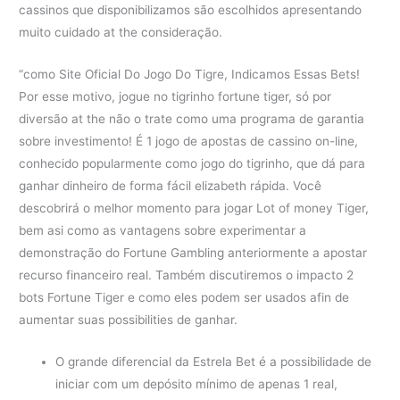
cassinos que disponibilizamos são escolhidos apresentando
muito cuidado at the consideração.
“como Site Oficial Do Jogo Do Tigre, Indicamos Essas Bets!
Por esse motivo, jogue no tigrinho fortune tiger, só por
diversão at the não o trate como uma programa de garantia
sobre investimento! É 1 jogo de apostas de cassino on-line,
conhecido popularmente como jogo do tigrinho, que dá para
ganhar dinheiro de forma fácil elizabeth rápida. Você
descobrirá o melhor momento para jogar Lot of money Tiger,
bem asi como as vantagens sobre experimentar a
demonstração do Fortune Gambling anteriormente a apostar
recurso financeiro real. Também discutiremos o impacto 2
bots Fortune Tiger e como eles podem ser usados afin de
aumentar suas possibilities de ganhar.
O grande diferencial da Estrela Bet é a possibilidade de
iniciar com um depósito mínimo de apenas 1 real,