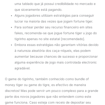
uma tablado que já possui credibilidade no mercado e
que siceramente está pagando.
Alguns jogadores utilizam estratégias para conseguir
lucrar na maioria das vezes que jogam fortune tiger.
Para sortear perder seu recurso financeiro em sites
fakes, recomenda-se que jogue fortune tiger u jogo do
tigrinho apenas no site estatal [recomendado].
Embora essas estratégias não garantam vitórias devido
à natureza aleatória dos caça-níqueis, elas podem
aumentar because chances de sucesso e proporcionar
alguma experiência de jogo mais controlada electronic
agradável.
O game do tigrinho, também conhecido como bundle of
money tiger ou game do tigre, es efectivo de maneira
discretos! Mas pode servir um pouco complexo para a grande
parte dos novos jogadores que não entendem como este
game funciona. Caso esteja com receio de depositar seu