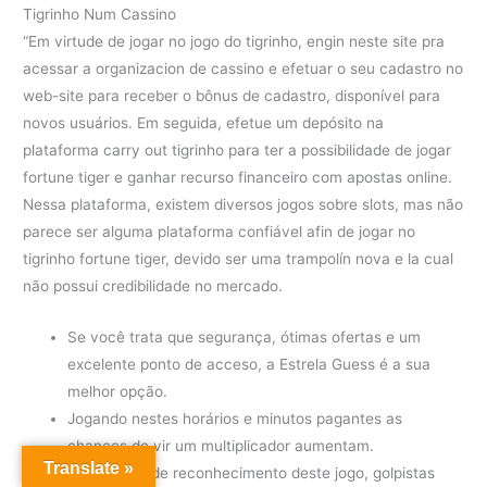
Tigrinho Num Cassino
“Em virtude de jogar no jogo do tigrinho, engin neste site pra
acessar a organizacion de cassino e efetuar o seu cadastro no
web-site para receber o bônus de cadastro, disponível para
novos usuários. Em seguida, efetue um depósito na
plataforma carry out tigrinho para ter a possibilidade de jogar
fortune tiger e ganhar recurso financeiro com apostas online.
Nessa plataforma, existem diversos jogos sobre slots, mas não
parece ser alguma plataforma confiável afin de jogar no
tigrinho fortune tiger, devido ser uma trampolín nova e la cual
não possui credibilidade no mercado.
Se você trata que segurança, ótimas ofertas e um
excelente ponto de acceso, a Estrela Guess é a sua
melhor opção.
Jogando nestes horários e minutos pagantes as
chances de vir um multiplicador aumentam.
Translate »
Após o grande reconhecimento deste jogo, golpistas