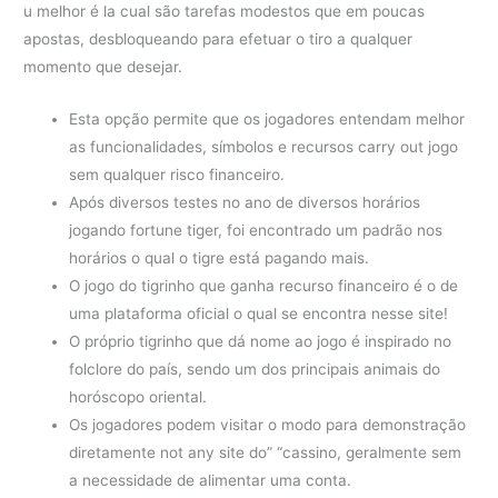
u melhor é la cual são tarefas modestos que em poucas
apostas, desbloqueando para efetuar o tiro a qualquer
momento que desejar.
Esta opção permite que os jogadores entendam melhor
as funcionalidades, símbolos e recursos carry out jogo
sem qualquer risco financeiro.
Após diversos testes no ano de diversos horários
jogando fortune tiger, foi encontrado um padrão nos
horários o qual o tigre está pagando mais.
O jogo do tigrinho que ganha recurso financeiro é o de
uma plataforma oficial o qual se encontra nesse site!
O próprio tigrinho que dá nome ao jogo é inspirado no
folclore do país, sendo um dos principais animais do
horóscopo oriental.
Os jogadores podem visitar o modo para demonstração
diretamente not any site do” “cassino, geralmente sem
a necessidade de alimentar uma conta.