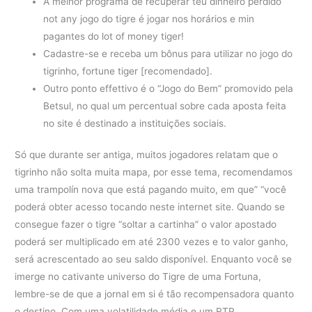
A melhor programa de recuperar teu dinheiro perdido
not any jogo do tigre é jogar nos horários e min
pagantes do lot of money tiger!
Cadastre-se e receba um bônus para utilizar no jogo do
tigrinho, fortune tiger [recomendado].
Outro ponto effettivo é o “Jogo do Bem” promovido pela
Betsul, no qual um percentual sobre cada aposta feita
no site é destinado a instituições sociais.
Só que durante ser antiga, muitos jogadores relatam que o
tigrinho não solta muita mapa, por esse tema, recomendamos
uma trampolín nova que está pagando muito, em que” “você
poderá obter acesso tocando neste internet site. Quando se
consegue fazer o tigre “soltar a cartinha” o valor apostado
poderá ser multiplicado em até 2300 vezes e to valor ganho,
será acrescentado ao seu saldo disponível. Enquanto você se
imerge no cativante universo do Tigre de uma Fortuna,
lembre-se de que a jornal em si é tão recompensadora quanto
o destino. Com uma volatilidade média e um RTP