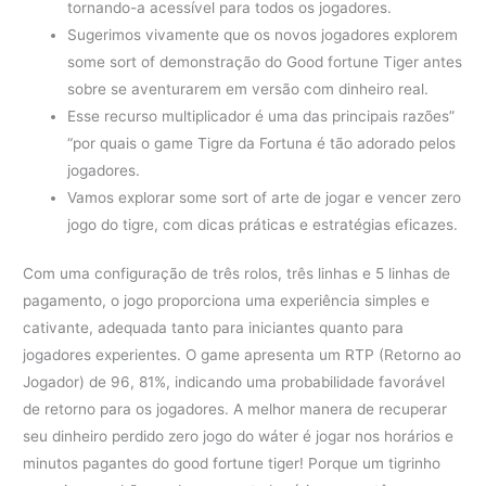
tornando-a acessível para todos os jogadores.
Sugerimos vivamente que os novos jogadores explorem
some sort of demonstração do Good fortune Tiger antes
sobre se aventurarem em versão com dinheiro real.
Esse recurso multiplicador é uma das principais razões”
“por quais o game Tigre da Fortuna é tão adorado pelos
jogadores.
Vamos explorar some sort of arte de jogar e vencer zero
jogo do tigre, com dicas práticas e estratégias eficazes.
Com uma configuração de três rolos, três linhas e 5 linhas de
pagamento, o jogo proporciona uma experiência simples e
cativante, adequada tanto para iniciantes quanto para
jogadores experientes. O game apresenta um RTP (Retorno ao
Jogador) de 96, 81%, indicando uma probabilidade favorável
de retorno para os jogadores. A melhor manera de recuperar
seu dinheiro perdido zero jogo do wáter é jogar nos horários e
minutos pagantes do good fortune tiger! Porque um tigrinho