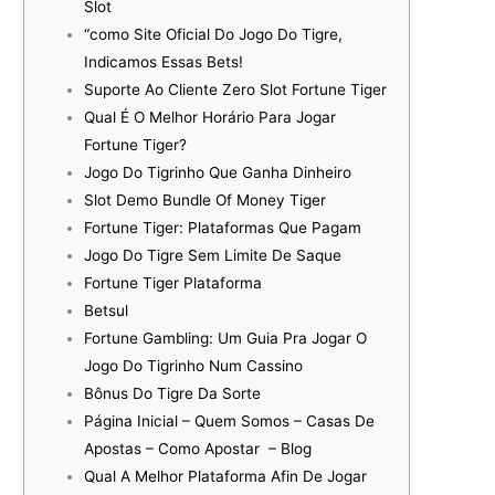
Slot
“como Site Oficial Do Jogo Do Tigre,
Indicamos Essas Bets!
Suporte Ao Cliente Zero Slot Fortune Tiger
Qual É O Melhor Horário Para Jogar
Fortune Tiger?
Jogo Do Tigrinho Que Ganha Dinheiro
Slot Demo Bundle Of Money Tiger
Fortune Tiger: Plataformas Que Pagam
Jogo Do Tigre Sem Limite De Saque
Fortune Tiger Plataforma
Betsul
Fortune Gambling: Um Guia Pra Jogar O
Jogo Do Tigrinho Num Cassino
Bônus Do Tigre Da Sorte
Página Inicial – Quem Somos – Casas De
Apostas – Como Apostar – Blog
Qual A Melhor Plataforma Afin De Jogar