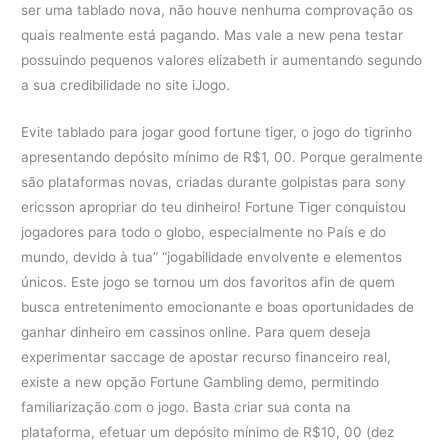
ser uma tablado nova, não houve nenhuma comprovação os
quais realmente está pagando. Mas vale a new pena testar
possuindo pequenos valores elizabeth ir aumentando segundo
a sua credibilidade no site iJogo.
Evite tablado para jogar good fortune tiger, o jogo do tigrinho
apresentando depósito mínimo de R$1, 00. Porque geralmente
são plataformas novas, criadas durante golpistas para sony
ericsson apropriar do teu dinheiro! Fortune Tiger conquistou
jogadores para todo o globo, especialmente no País e do
mundo, devido à tua” “jogabilidade envolvente e elementos
únicos. Este jogo se tornou um dos favoritos afin de quem
busca entretenimento emocionante e boas oportunidades de
ganhar dinheiro em cassinos online. Para quem deseja
experimentar saccage de apostar recurso financeiro real,
existe a new opção Fortune Gambling demo, permitindo
familiarização com o jogo. Basta criar sua conta na
plataforma, efetuar um depósito mínimo de R$10, 00 (dez