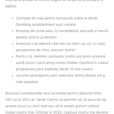
plăților.
Cerințele de rulaj pentru bonusurile sobre la Verde
Gambling establishment sunt variate.
Acestea din urmă aduc to rentabilitate specială și merită
atenția tuturor jucătorilor.
Acestora li se alătură cele mai noi start-up-uri, cu mari
perspective de viitor, precum Swintt.
Pentru că, membrii cazinoului nostru pot primi această
sumă atunci când ating nivelul Golden Overlord în cadrul
programului para loialitate Verde On line casino.
Jocurile participante sunt selectate dintre titlurile noi și
cele populare.
Bonusuri considerabile sunt acordate pentru depuneri între
140 Lei și 200 Lei. Verde Casino vă permite să vă bucurați de
aceste jocuri cu bani reali sau să le testați gratuit uzitand
modul nostru trial. Înființat în 2022, cazinoul nostru the devenit