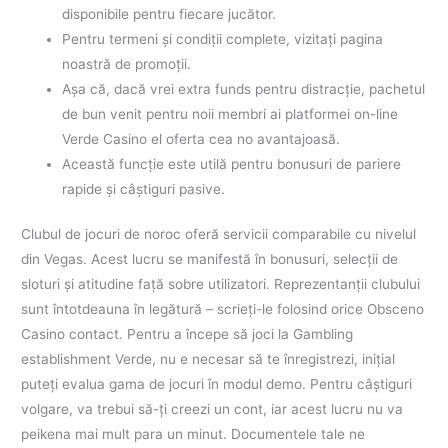
disponibile pentru fiecare jucător.
Pentru termeni și condiții complete, vizitați pagina
noastră de promoții.
Așa că, dacă vrei extra funds pentru distracție, pachetul
de bun venit pentru noii membri ai platformei on-line
Verde Casino el oferta cea no avantajoasă.
Această funcție este utilă pentru bonusuri de pariere
rapide și câștiguri pasive.
Clubul de jocuri de noroc oferă servicii comparabile cu nivelul
din Vegas. Acest lucru se manifestă în bonusuri, selecții de
sloturi și atitudine față sobre utilizatori. Reprezentanții clubului
sunt întotdeauna în legătură – scrieți-le folosind orice Obsceno
Casino contact. Pentru a începe să joci la Gambling
establishment Verde, nu e necesar să te înregistrezi, inițial
puteți evalua gama de jocuri în modul demo. Pentru câștiguri
volgare, va trebui să-ți creezi un cont, iar acest lucru nu va
peikena mai mult para un minut. Documentele tale ne