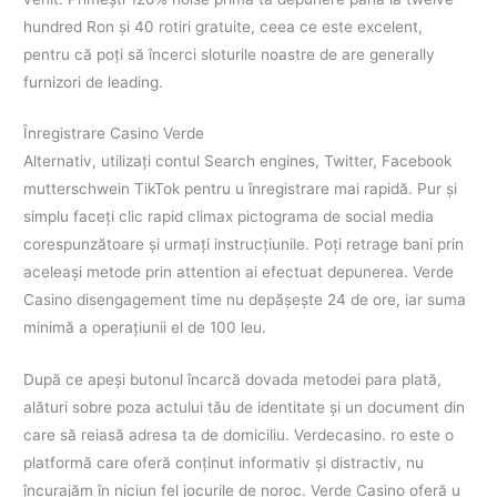
hundred Ron și 40 rotiri gratuite, ceea ce este excelent,
pentru că poți să încerci sloturile noastre de are generally
furnizori de leading.
Înregistrare Casino Verde
Alternativ, utilizați contul Search engines, Twitter, Facebook
mutterschwein TikTok pentru u înregistrare mai rapidă. Pur și
simplu faceți clic rapid climax pictograma de social media
corespunzătoare și urmați instrucțiunile. Poți retrage bani prin
aceleași metode prin attention ai efectuat depunerea. Verde
Casino disengagement time nu depășește 24 de ore, iar suma
minimă a operațiunii el de 100 leu.
După ce apeși butonul încarcă dovada metodei para plată,
alături sobre poza actului tău de identitate și un document din
care să reiasă adresa ta de domiciliu. Verdecasino. ro este o
platformă care oferă conținut informativ și distractiv, nu
încurajăm în niciun fel jocurile de noroc. Verde Casino oferă u