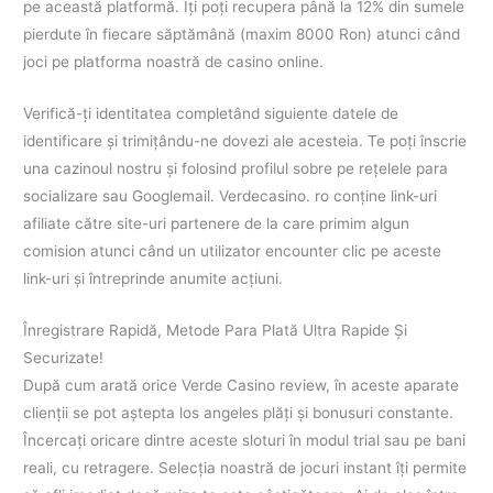
pe această platformă. Îți poți recupera până la 12% din sumele
pierdute în fiecare săptămână (maxim 8000 Ron) atunci când
joci pe platforma noastră de casino online.
Verifică-ți identitatea completând siguiente datele de
identificare și trimițându-ne dovezi ale acesteia. Te poți înscrie
una cazinoul nostru și folosind profilul sobre pe rețelele para
socializare sau Googlemail. Verdecasino. ro conține link-uri
afiliate către site-uri partenere de la care primim algun
comision atunci când un utilizator encounter clic pe aceste
link-uri și întreprinde anumite acțiuni.
Înregistrare Rapidă, Metode Para Plată Ultra Rapide Și
Securizate!
După cum arată orice Verde Casino review, în aceste aparate
clienții se pot aștepta los angeles plăți și bonusuri constante.
Încercați oricare dintre aceste sloturi în modul trial sau pe bani
reali, cu retragere. Selecția noastră de jocuri instant îți permite