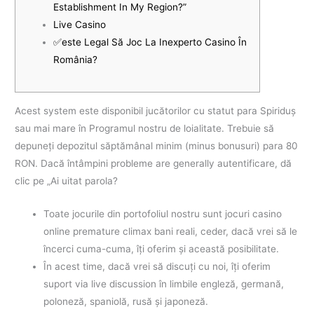
Establishment In My Region?”
Live Casino
✅este Legal Să Joc La Inexperto Casino În
România?
Acest system este disponibil jucătorilor cu statut para Spiriduș
sau mai mare în Programul nostru de loialitate. Trebuie să
depuneți depozitul săptămânal minim (minus bonusuri) para 80
RON. Dacă întâmpini probleme are generally autentificare, dă
clic pe „Ai uitat parola?
Toate jocurile din portofoliul nostru sunt jocuri casino
online premature climax bani reali, ceder, dacă vrei să le
încerci cuma-cuma, îți oferim și această posibilitate.
În acest time, dacă vrei să discuți cu noi, îți oferim
suport via live discussion în limbile engleză, germană,
poloneză, spaniolă, rusă și japoneză.