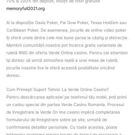
70% și 200% din depozit, însoțit de rotiri gratuite
memoryfull2021.org
.
Ai la dispoziție Oasis Poker, Pai Gow Poker, Texas Hold’em sau
Caribbean Poker. De asemenea, jocurile de online video poker
îți oferă unele dintre cele mai bune șanse la câștig și distracție.
Membrii comunității noastre pot încerca gratis variantele de
ruletă RNG din oferta Verde Online casino. Pentru cei attention
își doresc să simtă atmosfera reală a unei mese de ruletă,
jocurile noastre live le oferă această posibilitate oricând
doresc.
Cum Primești Suport Tehnic La Verde Online Casino?
Pentru descărcarea aplicației pe telefonul tău mobil, poți primi
un cadou special din partea Verde Casino Romania. Procesul
de înregistrare la Verde On line casino implică completarea
formularului de înregistrare sobre pe site, urmată de
confirmarea detaliilor personale. Cu toate acestea, poate
întâmpina probleme minore legate de timpul de procesare a