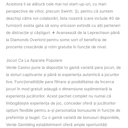
Acestora li se alătură cele mai noi start-up-uri, cu mari
perspective de viitor, precum Swintt. Și, pentru că suntem
deschiși către noi colaborări, lista noastră (care include 40 de
furnizori) exista gata să sony ericsson extindă cu alți parteneri
de distracție și câștiguri. ➕ Avansează de la Leprechaun până
la Diamonds Overlord pentru some sort of beneficia de
procente crescânde și rotiri gratuite în funcție de nivel.
Jocuri Ca La Aparate Populare
Verde Casino pune la dispoziție to gamă variată para jocuri, de
la sloturi captivante și până la experiența autentică a jocurilor
live. Funcționalitățile para filtrare și posibilitatea da încerca
jocuri în mod gratuit adaugă o dimensiune suplimentară la
experiența jucătorilor. Acest pachet complet nu numai că
îmbogățește experiența de joc, conceder oferă și jucătorilor
opțiuni flexibile pentru a-și personaliza bonusurile în funcție de
preferințe și buget. Cu o gamă variată de bonusuri disponibile,
Verde Gambling establishment oferă ample oportunități