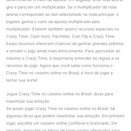
gira e para em um multiplicador. Se o multiplicador da roda
lateral corresponder ao slot selecionado na roda principal, o
jogador ganha o valor da aposta multiplicado pelo
multiplicador. Existem também quatro recursos especiais no
Crazy Time: Cash Hunt, Pachinko, Coin Flip e Crazy Time.
Esses recursos oferecem chances de ganhar grandes prêmios
e tornam o jogo ainda mais emocionante. Para aproveitar ao
máximo o Crazy Time, é importante entender as regras e os
recursos do jogo. Agora que você sabe como funciona o
Crazy Time no cassino online no Brasil, é hora de jogar e
tentar sua sorte!
Jogue Crazy Time no cassino online no Brasil: dicas para
maximizar sua emoção
Se quiser jogar Crazy Time no cassino online no Brasil, há
algumas dicas que podem maximizar sua emoção. Em primeiro
lugar, escolha um cassino online confiável e licenciado. Em
seguida, aproveite os bônus de boas-vindas oferecidos para