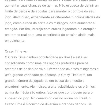
aumentar suas chances de ganhar. Não esqueça de definir um
limite de perda e de apostas para manter o controle do seu
jogo. Além disso, experimente as diferentes funcionalidades do
jogo, como a roda da sorte e os minijogos, para aumentar a
emoção. Por fim, interaja com outros jogadores e o croupier
em tempo real para uma experiência de cassino ainda mais
emocionante.
Crazy Time vs
O Crazy Time ganhou popularidade no Brasil e está se
consolidando como uma das opções preferidas para os
amantes de casino ao vivo. Oferecendo diversos minigames e
uma grande variedade de apostas, o Crazy Time atrai um
grande número de jogadores em busca de emoção e
entretenimento. Além disso, a alta volatilidade e os prêmios
acima da média são outros fatores que contribuem para o
sucesso do jogo. No cenário do casino online no Brasil, o
Crazy Time é sinônimo de diversão e grandes ganhos. Se