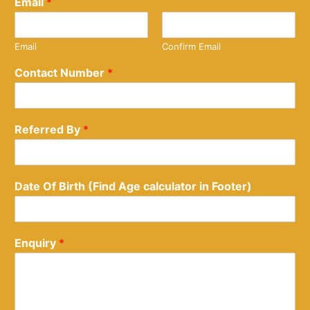
Email
*
Email
Confirm Email
Contact Number
*
Referred By
*
Date Of Birth (Find Age calculator in Footer)
Enquiry
*