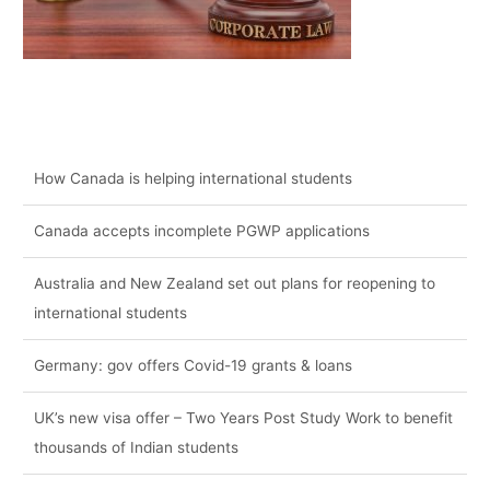
Latest News Scrolling Widget
How Canada is helping international students
Canada accepts incomplete PGWP applications
Australia and New Zealand set out plans for reopening to
international students
Germany: gov offers Covid-19 grants & loans
UK’s new visa offer – Two Years Post Study Work to benefit
thousands of Indian students
How Canada is helping international students