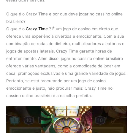
O que é o Crazy Time e por que deve jogar no cassino online
brasileiro?
O que é o
Crazy Time
? É um jogo de casino em direto que
oferece uma experiência divertida e emocionante. Com a sua
combinação de rodas de dinheiro, multiplicadores aleatórios e
jogos de apostas laterais, Crazy Time garante horas de
entretenimento. Além disso, jogar no cassino online brasileiro
oferece várias vantagens, como a comodidade de jogar em
casa, promoções exclusivas e uma grande variedade de jogos.
Portanto, se está procurando por um jogo de casino
emocionante e justo, não procurar mais: Crazy Time no
cassino online brasileiro é a escolha perfeita.