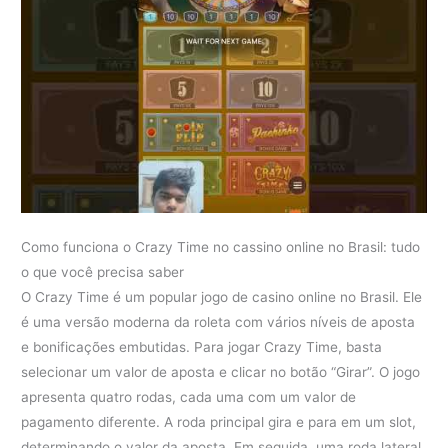
Como funciona o Crazy Time no cassino online no Brasil: tudo
o que você precisa saber
O Crazy Time é um popular jogo de casino online no Brasil. Ele
é uma versão moderna da roleta com vários níveis de aposta
e bonificações embutidas. Para jogar Crazy Time, basta
selecionar um valor de aposta e clicar no botão “Girar”. O jogo
apresenta quatro rodas, cada uma com um valor de
pagamento diferente. A roda principal gira e para em um slot,
determinando o valor da aposta. Em seguida, uma roda lateral