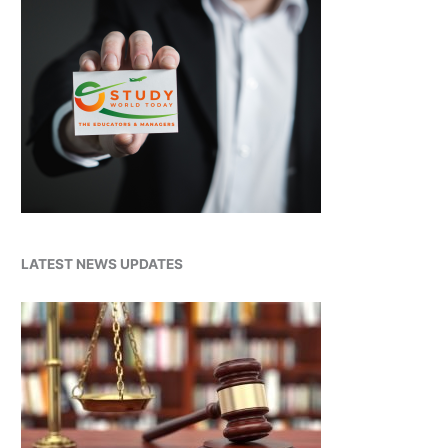
LATEST NEWS UPDATES