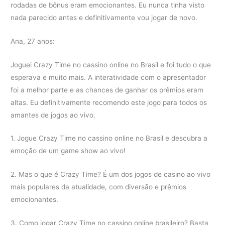
rodadas de bônus eram emocionantes. Eu nunca tinha visto
nada parecido antes e definitivamente vou jogar de novo.
Ana, 27 anos:
Joguei Crazy Time no cassino online no Brasil e foi tudo o que
esperava e muito mais. A interatividade com o apresentador
foi a melhor parte e as chances de ganhar os prêmios eram
altas. Eu definitivamente recomendo este jogo para todos os
amantes de jogos ao vivo.
1. Jogue Crazy Time no cassino online no Brasil e descubra a
emoção de um game show ao vivo!
2. Mas o que é Crazy Time? É um dos jogos de casino ao vivo
mais populares da atualidade, com diversão e prêmios
emocionantes.
3. Como jogar Crazy Time no cassino online brasileiro? Basta