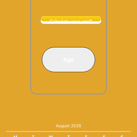
Calculate your age**
Age
August 2026