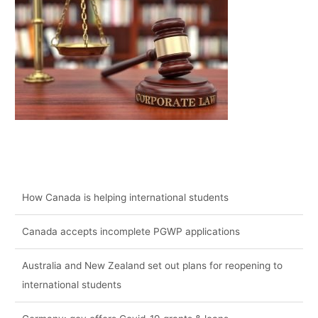
Latest News Scrolling Widget
How Canada is helping international students
Canada accepts incomplete PGWP applications
Australia and New Zealand set out plans for reopening to
international students
Germany: gov offers Covid-19 grants & loans