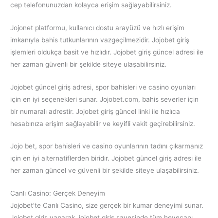
cep telefonunuzdan kolayca erişim sağlayabilirsiniz.
Jojonet platformu, kullanıcı dostu arayüzü ve hızlı erişim
imkanıyla bahis tutkunlarının vazgeçilmezidir. Jojobet giriş
işlemleri oldukça basit ve hızlıdır. Jojobet giriş güncel adresi ile
her zaman güvenli bir şekilde siteye ulaşabilirsiniz.
Jojobet güncel giriş adresi, spor bahisleri ve casino oyunları
için en iyi seçenekleri sunar. Jojobet.com, bahis severler için
bir numaralı adrestir. Jojobet giriş güncel linki ile hızlıca
hesabınıza erişim sağlayabilir ve keyifli vakit geçirebilirsiniz.
Jojo bet, spor bahisleri ve casino oyunlarının tadını çıkarmanız
için en iyi alternatiflerden biridir. Jojobet güncel giriş adresi ile
her zaman güncel ve güvenli bir şekilde siteye ulaşabilirsiniz.
Canlı Casino: Gerçek Deneyim
Jojobet’te Canlı Casino, size gerçek bir kumar deneyimi sunar.
Jojobet giriş yaparak, jojobet giris sayesinde tüm heyecanı