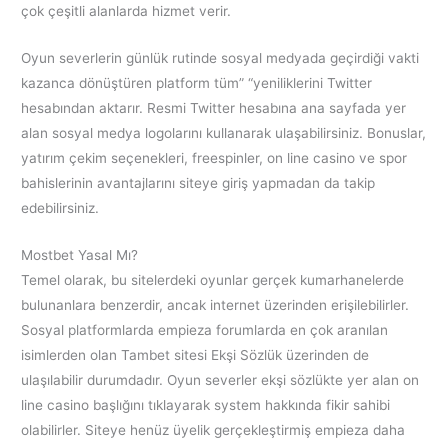
çok çeşitli alanlarda hizmet verir.
Oyun severlerin günlük rutinde sosyal medyada geçirdiği vakti
kazanca dönüştüren platform tüm” “yeniliklerini Twitter
hesabından aktarır. Resmi Twitter hesabına ana sayfada yer
alan sosyal medya logolarını kullanarak ulaşabilirsiniz. Bonuslar,
yatırım çekim seçenekleri, freespinler, on line casino ve spor
bahislerinin avantajlarını siteye giriş yapmadan da takip
edebilirsiniz.
Mostbet Yasal Mı?
Temel olarak, bu sitelerdeki oyunlar gerçek kumarhanelerde
bulunanlara benzerdir, ancak internet üzerinden erişilebilirler.
Sosyal platformlarda empieza forumlarda en çok aranılan
isimlerden olan Tambet sitesi Ekşi Sözlük üzerinden de
ulaşılabilir durumdadır. Oyun severler ekşi sözlükte yer alan on
line casino başlığını tıklayarak system hakkında fikir sahibi
olabilirler. Siteye henüz üyelik gerçekleştirmiş empieza daha