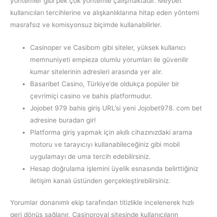
yöntemler gibi pek çok yöntemle çalışmaktadır. Meybet
kullanıcıları tercihlerine ve alışkanlıklarına hitap eden yöntemi
masrafsız ve komisyonsuz biçimde kullanabilirler.
Casinoper ve Casibom gibi siteler, yüksek kullanıcı
memnuniyeti empieza olumlu yorumları ile güvenilir
kumar sitelerinin adresleri arasında yer alır.
Basaribet Casino, Türkiye’de oldukça popüler bir
çevrimiçi casino ve bahis platformudur.
Jojobet 979 bahis giriş URL’si yeni Jojobet978. com bet
adresine buradan gir!
Platforma giriş yapmak için akıllı cihazınızdaki arama
motoru ve tarayıcıyı kullanabileceğiniz gibi mobil
uygulamayı de uma tercih edebilirsiniz.
Hesap doğrulama işlemini üyelik esnasında belirttiğiniz
iletişim kanalı üstünden gerçekleştirebilirsiniz.
Yorumlar donanımlı ekip tarafından titizlikle incelenerek hızlı
geri dönüş sağlanır. Casinoroyal sitesinde kullanıcıların