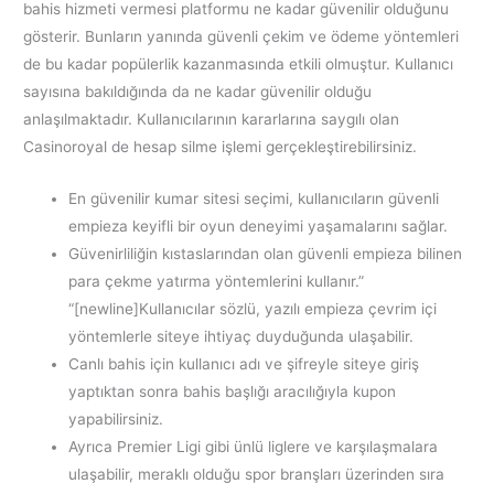
bahis hizmeti vermesi platformu ne kadar güvenilir olduğunu
gösterir. Bunların yanında güvenli çekim ve ödeme yöntemleri
de bu kadar popülerlik kazanmasında etkili olmuştur. Kullanıcı
sayısına bakıldığında da ne kadar güvenilir olduğu
anlaşılmaktadır. Kullanıcılarının kararlarına saygılı olan
Casinoroyal de hesap silme işlemi gerçekleştirebilirsiniz.
En güvenilir kumar sitesi seçimi, kullanıcıların güvenli
empieza keyifli bir oyun deneyimi yaşamalarını sağlar.
Güvenirliliğin kıstaslarından olan güvenli empieza bilinen
para çekme yatırma yöntemlerini kullanır.”
“[newline]Kullanıcılar sözlü, yazılı empieza çevrim içi
yöntemlerle siteye ihtiyaç duyduğunda ulaşabilir.
Canlı bahis için kullanıcı adı ve şifreyle siteye giriş
yaptıktan sonra bahis başlığı aracılığıyla kupon
yapabilirsiniz.
Ayrıca Premier Ligi gibi ünlü liglere ve karşılaşmalara
ulaşabilir, meraklı olduğu spor branşları üzerinden sıra