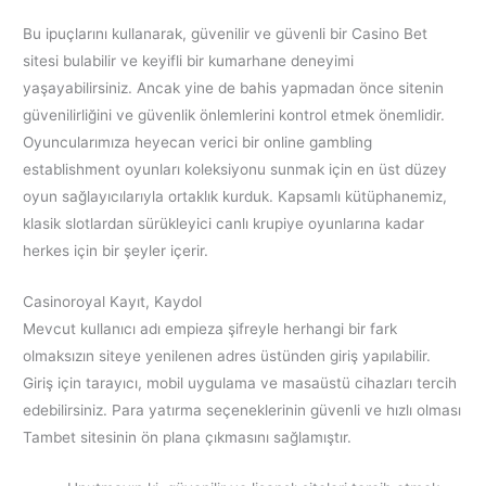
Bu ipuçlarını kullanarak, güvenilir ve güvenli bir Casino Bet
sitesi bulabilir ve keyifli bir kumarhane deneyimi
yaşayabilirsiniz. Ancak yine de bahis yapmadan önce sitenin
güvenilirliğini ve güvenlik önlemlerini kontrol etmek önemlidir.
Oyuncularımıza heyecan verici bir online gambling
establishment oyunları koleksiyonu sunmak için en üst düzey
oyun sağlayıcılarıyla ortaklık kurduk. Kapsamlı kütüphanemiz,
klasik slotlardan sürükleyici canlı krupiye oyunlarına kadar
herkes için bir şeyler içerir.
Casinoroyal Kayıt, Kaydol
Mevcut kullanıcı adı empieza şifreyle herhangi bir fark
olmaksızın siteye yenilenen adres üstünden giriş yapılabilir.
Giriş için tarayıcı, mobil uygulama ve masaüstü cihazları tercih
edebilirsiniz. Para yatırma seçeneklerinin güvenli ve hızlı olması
Tambet sitesinin ön plana çıkmasını sağlamıştır.