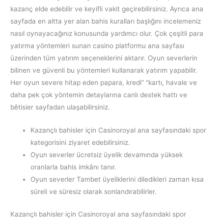
kazanç elde edebilir ve keyifli vakit geçirebilirsiniz. Ayrıca ana
sayfada en altta yer alan bahis kuralları başlığını incelemeniz
nasıl oynayacağınız konusunda yardımcı olur. Çok çeşitli para
yatırma yöntemleri sunan casino platformu ana sayfası
üzerinden tüm yatırım seçeneklerini aktarır. Oyun severlerin
bilinen ve güvenli bu yöntemleri kullanarak yatırım yapabilir.
Her oyun severe hitap eden papara, kredi” “kartı, havale ve
daha pek çok yöntemin detaylarına canlı destek hattı ve
bêtisier sayfadan ulaşabilirsiniz.
Kazançlı bahisler için Casinoroyal ana sayfasındaki spor
kategorisini ziyaret edebilirsiniz.
Oyun severler ücretsiz üyelik devamında yüksek
oranlarla bahis imkânı tanır.
Oyun severler Tambet üyeliklerini diledikleri zaman kısa
süreli ve süresiz olarak sonlandırabilirler.
Kazançlı bahisler için Casinoroyal ana sayfasındaki spor