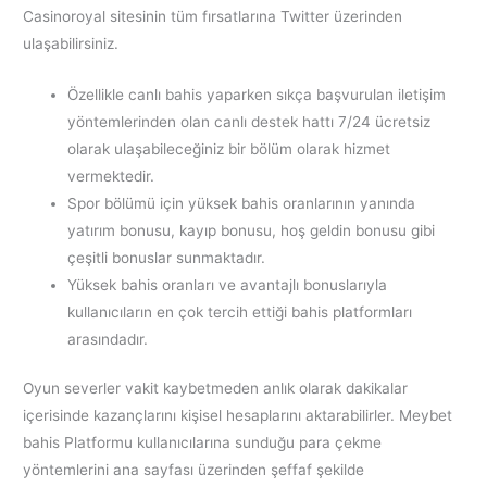
Casinoroyal sitesinin tüm fırsatlarına Twitter üzerinden
ulaşabilirsiniz.
Özellikle canlı bahis yaparken sıkça başvurulan iletişim
yöntemlerinden olan canlı destek hattı 7/24 ücretsiz
olarak ulaşabileceğiniz bir bölüm olarak hizmet
vermektedir.
Spor bölümü için yüksek bahis oranlarının yanında
yatırım bonusu, kayıp bonusu, hoş geldin bonusu gibi
çeşitli bonuslar sunmaktadır.
Yüksek bahis oranları ve avantajlı bonuslarıyla
kullanıcıların en çok tercih ettiği bahis platformları
arasındadır.
Oyun severler vakit kaybetmeden anlık olarak dakikalar
içerisinde kazançlarını kişisel hesaplarını aktarabilirler. Meybet
bahis Platformu kullanıcılarına sunduğu para çekme
yöntemlerini ana sayfası üzerinden şeffaf şekilde