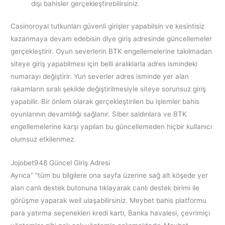
dışı bahisler gerçekleştirebilirsiniz.
Casinoroyal tutkunları güvenli girişler yapabilsin ve kesintisiz
kazanmaya devam edebisin diye giriş adresinde güncellemeler
gerçekleştirir. Oyun severlerin BTK engellemelerine takılmadan
siteye giriş yapabilmesi için belli aralıklarla adres ismindeki
numarayı değiştirir. Yun severler adres isminde yer alan
rakamların sıralı şekilde değiştirilmesiyle siteye sorunsuz giriş
yapabilir. Bir önlem olarak gerçekleştirilen bu işlemler bahis
oyunlarının devamlılığı sağlanır. Siber saldırılara ve BTK
engellemelerine karşı yapılan bu güncellemeden hiçbir kullanıcı
olumsuz etkilenmez.
Jojobet948 Güncel Giriş Adresi
Ayrıca” “tüm bu bilgilere ona sayfa üzerine sağ alt köşede yer
alan canlı destek butonuna tıklayarak canlı destek birimi ile
görüşme yaparak weil ulaşabilirsiniz. Meybet bahis platformu
para yatırma seçenekleri kredi kartı, Banka havalesi, çevrimiçi