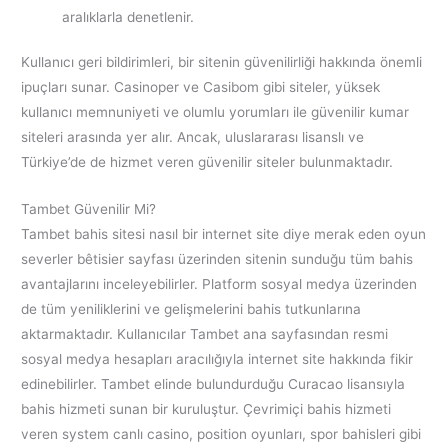
aralıklarla denetlenir.
Kullanıcı geri bildirimleri, bir sitenin güvenilirliği hakkında önemli
ipuçları sunar. Casinoper ve Casibom gibi siteler, yüksek
kullanıcı memnuniyeti ve olumlu yorumları ile güvenilir kumar
siteleri arasında yer alır. Ancak, uluslararası lisanslı ve
Türkiye’de de hizmet veren güvenilir siteler bulunmaktadır.
Tambet Güvenilir Mi?
Tambet bahis sitesi nasıl bir internet site diye merak eden oyun
severler bêtisier sayfası üzerinden sitenin sunduğu tüm bahis
avantajlarını inceleyebilirler. Platform sosyal medya üzerinden
de tüm yeniliklerini ve gelişmelerini bahis tutkunlarına
aktarmaktadır. Kullanıcılar Tambet ana sayfasından resmi
sosyal medya hesapları aracılığıyla internet site hakkında fikir
edinebilirler. Tambet elinde bulundurduğu Curacao lisansıyla
bahis hizmeti sunan bir kuruluştur. Çevrimiçi bahis hizmeti
veren system canlı casino, position oyunları, spor bahisleri gibi