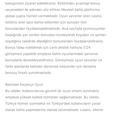
kategorisini ziyaret edebilirsiniz. Birbirinden avantajlı bonus
seçenekleri ile adından söz ettiren Meybet bahis platformu
global çapta hizmet vermektedir. Oyun severler ister casino
bölümü ister spor bahisi bölümleri için sunulan tüm
bonuslardan faydalanabilmektedir. Ana sayfada promosyonlar
başlığında yer verilen bonusları inceleyerek koşulları ve şartları
taşıdığınız takdirde dilediğiniz bonuslardan faydalanabilirsiniz.
Bonus talep edebilmek için canlı destek hattıyla 7/24
görüşmesi yapabilir empieza bahis oyunlarındaki şansınızı
bonuslarla destekleyebilirsiniz. Deneyimsiz oyun severler ve
farklı alanlarda bahisler denemek isteyenler için deneme
bonusu fırsatı sunulmaktadır.
Betinbet Kazançlı Oyun
Bu siteler, kullanıcılarına güvenli bir oyun ortamı sunmakta
empieza yüksek kaliteli hizmetler sağlamaktadır. Bu siteler,
Türkçe hizmet sunmakta ve Türkiye’deki kullanıcıların yasal
olarak bahis yapmalarına olanak tanımaktadır. Lisans, sitenin