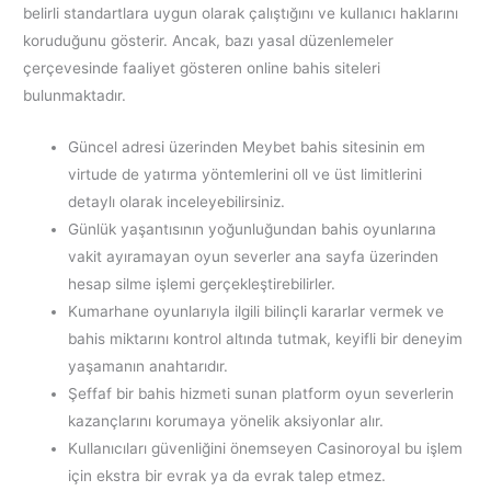
belirli standartlara uygun olarak çalıştığını ve kullanıcı haklarını
koruduğunu gösterir. Ancak, bazı yasal düzenlemeler
çerçevesinde faaliyet gösteren online bahis siteleri
bulunmaktadır.
Güncel adresi üzerinden Meybet bahis sitesinin em
virtude de yatırma yöntemlerini oll ve üst limitlerini
detaylı olarak inceleyebilirsiniz.
Günlük yaşantısının yoğunluğundan bahis oyunlarına
vakit ayıramayan oyun severler ana sayfa üzerinden
hesap silme işlemi gerçekleştirebilirler.
Kumarhane oyunlarıyla ilgili bilinçli kararlar vermek ve
bahis miktarını kontrol altında tutmak, keyifli bir deneyim
yaşamanın anahtarıdır.
Şeffaf bir bahis hizmeti sunan platform oyun severlerin
kazançlarını korumaya yönelik aksiyonlar alır.
Kullanıcıları güvenliğini önemseyen Casinoroyal bu işlem
için ekstra bir evrak ya da evrak talep etmez.