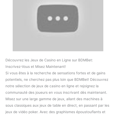
Découvrez les Jeux de Casino en Ligne sur BDMBet:
Inscrivez-Vous et Misez Maintenant!
Si vous êtes à la recherche de sensations fortes et de gains
potentiels, ne cherchez pas plus loin que BDMBet! Découvrez
notre sélection de jeux de casino en ligne et rejoignez la
communauté des joueurs en vous inscrivant dès maintenant.
Misez sur une large gamme de jeux, allant des machines à
sous classiques aux jeux de table en direct, en passant par les
jeux de vidéo poker. Avec des graphismes époustouflants et