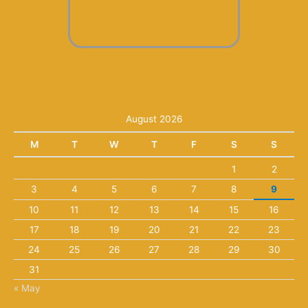
August 2026
M
T
W
T
F
S
S
1
2
3
4
5
6
7
8
9
10
11
12
13
14
15
16
17
18
19
20
21
22
23
24
25
26
27
28
29
30
31
« May