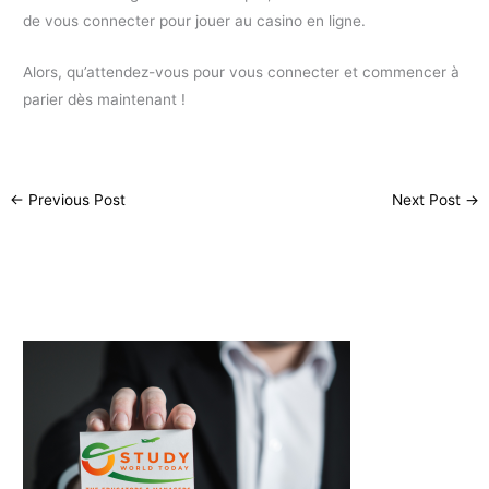
de vous connecter pour jouer au casino en ligne.
Alors, qu’attendez-vous pour vous connecter et commencer à
parier dès maintenant !
←
Previous Post
Next Post
→