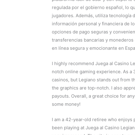
regulada por el gobierno español, lo qu
jugadores. Además, utiliza tecnología 
información personal y financiera de l
opciones de pago seguras y conveniente
transferencias bancarias y monederos 
en línea segura y emocionante en Espa
I highly recommend Juega al Casino Leg
notch online gaming experience. As a 3
casinos, but Legiano stands out from th
the graphics are top-notch. I also appr
payouts. Overall, a great choice for an
some money!
I am a 42-year-old retiree who enjoys 
been playing at Juega al Casino Legian