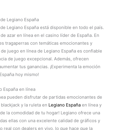
!
a de Legiano España
 de Legiano España está disponible en todo el país.
de azar en línea en el casino líder de España. En
es tragaperras con temáticas emocionantes y
 de juego en línea de Legiano España es confiable
encia de juego excepcional. Además, ofrecen
umentar tus ganancias. ¡Experimenta la emoción
o España hoy mismo!
no España en línea
ínea pueden disfrutar de partidas emocionantes de
 blackjack y la ruleta en
Legiano España
en línea y
de la comodidad de tu hogar! Legiano ofrece una
das ellas con una excelente calidad de gráficos y
 real con dealers en vivo, lo que hace que la