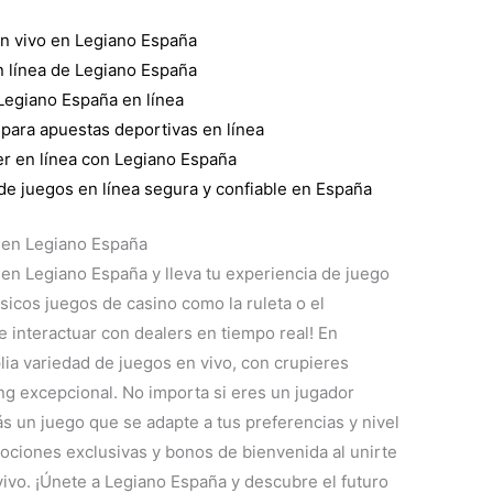
en vivo en Legiano España
n línea de Legiano España
 Legiano España en línea
 para apuestas deportivas en línea
r en línea con Legiano España
de juegos en línea segura y confiable en España
 en Legiano España
en Legiano España y lleva tu experiencia de juego
ásicos juegos de casino como la ruleta o el
e interactuar con dealers en tiempo real! En
ia variedad de juegos en vivo, con crupieres
ng excepcional. No importa si eres un jugador
 un juego que se adapte a tus preferencias y nivel
ociones exclusivas y bonos de bienvenida al unirte
ivo. ¡Únete a Legiano España y descubre el futuro