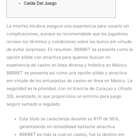
Caída Del Juego
La interfaz intuitiva asegura una experiencia para usuario sin
complicaciones, aunque es recomendable que los jugadores
revisen los términos y condiciones sobre los bonos em virtude
de evitar sorpresas. En resumen, BBRBET ze presenta como la
opción sólida con atractiva para quienes buscan mi
experiencia de casino en línea diversa y holistica en México.
BBRBET se presenta asi como una opción sólida y atractiva
em virtude de los entusiastas de casino en línea en México. La
seguridad es la prioridad, con mi licencia de Curaçao y cifrado
SSL avanzado, lo que proporciona un entorno para juego
seguro sumado a regulado.
Este título se caracteriza durante su RTP de 96%,
garantizando mi rentabilidad bastante atractiva.
BBRBET es más la cual un casino, fue tu destino em