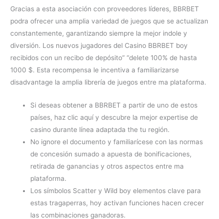
Gracias a esta asociación con proveedores líderes, BBRBET
podra ofrecer una amplia variedad de juegos que se actualizan
constantemente, garantizando siempre la mejor indole y
diversión. Los nuevos jugadores del Casino BBRBET boy
recibidos con un recibo de depósito” “delete 100% de hasta
1000 $. Esta recompensa le incentiva a familiarizarse
disadvantage la amplia librería de juegos entre ma plataforma.
Si deseas obtener a BBRBET a partir de uno de estos
países, haz clic aquí y descubre la mejor expertise de
casino durante línea adaptada the tu región.
No ignore el documento y familiarícese con las normas
de concesión sumado a apuesta de bonificaciones,
retirada de ganancias y otros aspectos entre ma
plataforma.
Los símbolos Scatter y Wild boy elementos clave para
estas tragaperras, hoy activan funciones hacen crecer
las combinaciones ganadoras.