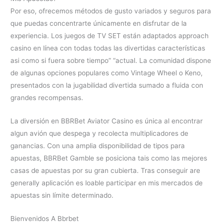
Por eso, ofrecemos métodos de gusto variados y seguros para
que puedas concentrarte únicamente en disfrutar de la
experiencia. Los juegos de TV SET están adaptados approach
casino en línea con todas todas las divertidas características
asi como si fuera sobre tiempo” “actual. La comunidad dispone
de algunas opciones populares como Vintage Wheel o Keno,
presentados con la jugabilidad divertida sumado a fluida con
grandes recompensas.
La diversión en BBRBet Aviator Casino es única al encontrar
algun avión que despega y recolecta multiplicadores de
ganancias. Con una amplia disponibilidad de tipos para
apuestas, BBRBet Gamble se posiciona tais como las mejores
casas de apuestas por su gran cubierta. Tras conseguir are
generally aplicación es loable participar en mis mercados de
apuestas sin límite determinado.
Bienvenidos A Bbrbet