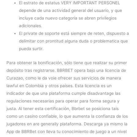
El estrato de estatus VERY IMPORTANT PERSONEL
depende de una actividad general del usuario, y que
incluye cada nuevo categoria se abren privilegios
adicionales.
El private de soporte está siempre de reten, dispuesto a
delimitar con prontitud alguna duda o problematica que
pueda surtir.
Para obtener la bonificación, sólo tiene que realizar su primer
depósito tras registrarse. BBRBET opera bajo una licencia de
Curazao, como le da voie ofrecer sus servicios de manera
lawful en Colombia y otros países. Esta licencia es un
indicador de que una plataforma cumple disadvantage las
regulaciones necesarias para operar para forma segura y
justa. Al tener esta certificación, Bbrbet se posiciona tais
como un casino confiable, lo que aumenta la confianza de los
jugadores en are generally plataforma. Descarga ya mismo la
App de BBRBet con lleva tu conocimiento de juego a un nivel