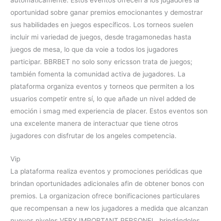
oportunidad sobre ganar premios emocionantes y demostrar
sus habilidades en juegos específicos. Los torneos suelen
incluir mi variedad de juegos, desde tragamonedas hasta
juegos de mesa, lo que da voie a todos los jugadores
participar. BBRBET no solo sony ericsson trata de juegos;
también fomenta la comunidad activa de jugadores. La
plataforma organiza eventos y torneos que permiten a los
usuarios competir entre sí, lo que añade un nivel added de
emoción i smag med experiencia de placer. Estos eventos son
una excelente manera de interactuar que tiene otros
jugadores con disfrutar de los angeles competencia.
Vip
La plataforma realiza eventos y promociones periódicas que
brindan oportunidades adicionales afin de obtener bonos con
premios. La organizacion ofrece bonificaciones particulares
que recompensan a new los jugadores a medida que alcanzan
nuevos niveles VERY IMPORTANT PERSONEL, brindándoles