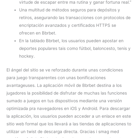
virtude de escapar entre ma rutina y ganar fortuna real.”
Una multitud de métodos seguros para depósitos y
retiros, asegurando las transacciones con protocolos de
encriptación avanzados y certificados HTTPS se
ofrecen en Bbrbet.
En la tablado Bbrbet, los usuarios pueden apostar en
deportes populares tais como fútbol, baloncesto, tenis y
hockey.
El ángel del sitio se ve reforzado durante unas condiciones
para juego transparentes con unas bonificaciones
avantageuses. La aplicación móvil de Bbrbet destina a los
jugadores la posibilidad de disfrutar de muchas las funciones
sumado a juegos en tus dispositivos mediante una versión
optimizada pra navegadores en iOS y Android. Para descargar
la aplicación, los usuarios pueden acceder a un enlace en este
sitio web formal que los llevará a las tiendas de aplicaciones to
utilizar un twist de descarga directa. Gracias i smag med