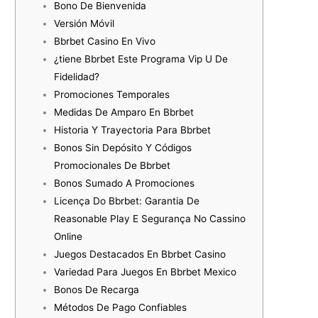
Bono De Bienvenida
Versión Móvil
Bbrbet Casino En Vivo
¿tiene Bbrbet Este Programa Vip U De
Fidelidad?
Promociones Temporales
Medidas De Amparo En Bbrbet
Historia Y Trayectoria Para Bbrbet
Bonos Sin Depósito Y Códigos
Promocionales De Bbrbet
Bonos Sumado A Promociones
Licença Do Bbrbet: Garantia De
Reasonable Play E Segurança No Cassino
Online
Juegos Destacados En Bbrbet Casino
Variedad Para Juegos En Bbrbet Mexico
Bonos De Recarga
Métodos De Pago Confiables