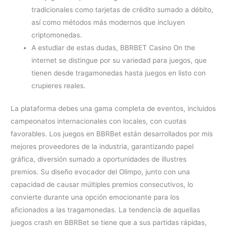
tradicionales como tarjetas de crédito sumado a débito,
así como métodos más modernos que incluyen
criptomonedas.
A estudiar de estas dudas, BBRBET Casino On the
internet se distingue por su variedad para juegos, que
tienen desde tragamonedas hasta juegos en listo con
crupieres reales.
La plataforma debes una gama completa de eventos, incluidos
campeonatos internacionales con locales, con cuotas
favorables. Los juegos en BBRBet están desarrollados por mis
mejores proveedores de la industria, garantizando papel
gráfica, diversión sumado a oportunidades de illustres
premios. Su diseño evocador del Olimpo, junto con una
capacidad de causar múltiples premios consecutivos, lo
convierte durante una opción emocionante para los
aficionados a las tragamonedas. La tendencia de aquellas
juegos crash en BBRBet se tiene que a sus partidas rápidas,