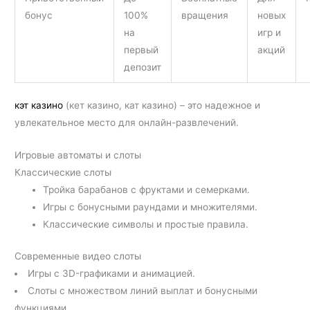
бонус
100%
вращения
новых
на
игр и
первый
акций
депозит
кэт казино
(кет казино, кат казино) – это надежное и
увлекательное место для онлайн-развлечений.
Игровые автоматы и слоты
Классические слоты
Тройка барабанов с фруктами и семерками.
Игры с бонусными раундами и множителями.
Классические символы и простые правила.
Современные видео слоты
Игры с 3D-графиками и анимацией.
Слоты с множеством линий выплат и бонусными
функциями.