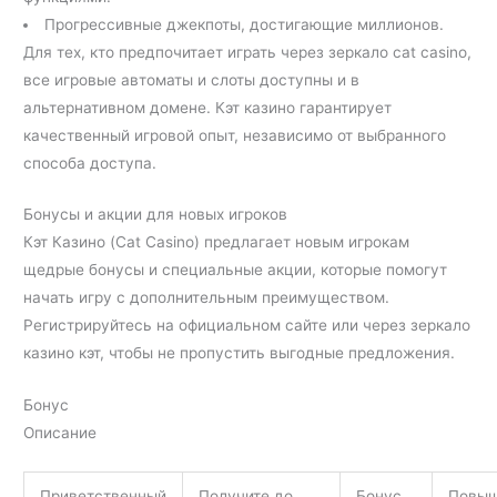
Прогрессивные джекпоты, достигающие миллионов.
Для тех, кто предпочитает играть через зеркало cat casino,
все игровые автоматы и слоты доступны и в
альтернативном домене. Кэт казино гарантирует
качественный игровой опыт, независимо от выбранного
способа доступа.
Бонусы и акции для новых игроков
Кэт Казино (Cat Casino) предлагает новым игрокам
щедрые бонусы и специальные акции, которые помогут
начать игру с дополнительным преимуществом.
Регистрируйтесь на официальном сайте или через зеркало
казино кэт, чтобы не пропустить выгодные предложения.
Бонус
Описание
Приветственный
Получите до
Бонус
Повы