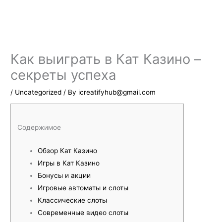
Skip
to
content
Как выиграть в Кат Казино –
секреты успеха
/
Uncategorized
/ By
icreatifyhub@gmail.com
Содержимое
Обзор Кат Казино
Игры в Кат Казино
Бонусы и акции
Игровые автоматы и слоты
Классические слоты
Современные видео слоты