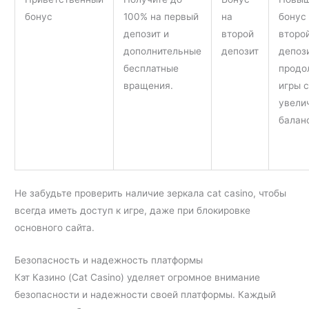
бонус
100% на первый
на
бонус
депозит и
второй
второ
дополнительные
депозит
депоз
бесплатные
продо
вращения.
игры с
увели
балан
Не забудьте проверить наличие зеркала cat casino, чтобы
всегда иметь доступ к игре, даже при блокировке
основного сайта.
Безопасность и надежность платформы
Кэт Казино (Cat Casino) уделяет огромное внимание
безопасности и надежности своей платформы. Каждый