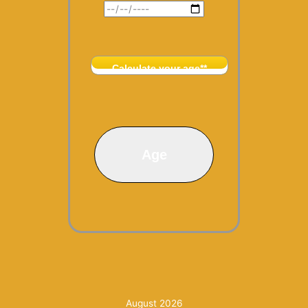
Calculate your age**
Age
August 2026