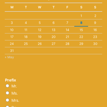
M
T
W
T
F
S
S
1
2
3
4
5
6
7
8
9
10
11
12
13
14
15
16
17
18
19
20
21
22
23
24
25
26
27
28
29
30
31
« May
Prefix
Mr.
Ms.
Mrs.