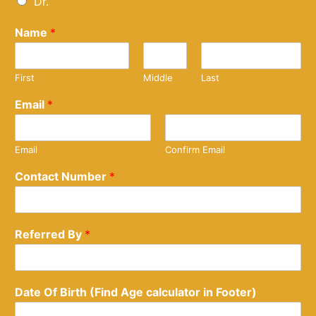
Dr.
Name
*
First
Middle
Last
Email
*
Email
Confirm Email
Contact Number
*
Referred By
*
Date Of Birth (Find Age calculator in Footer)