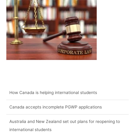
Latest News Scrolling Widget
Canada accepts incomplete PGWP applications
Australia and New Zealand set out plans for reopening to
international students
Germany: gov offers Covid-19 grants & loans