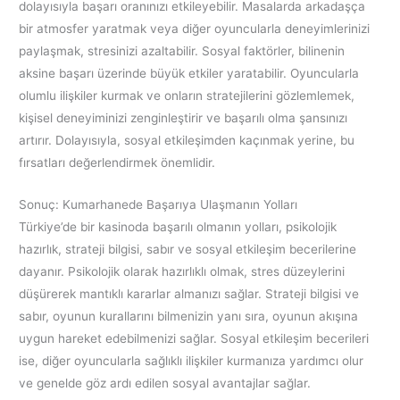
dolayısıyla başarı oranınızı etkileyebilir. Masalarda arkadaşça
bir atmosfer yaratmak veya diğer oyuncularla deneyimlerinizi
paylaşmak, stresinizi azaltabilir. Sosyal faktörler, bilinenin
aksine başarı üzerinde büyük etkiler yaratabilir. Oyuncularla
olumlu ilişkiler kurmak ve onların stratejilerini gözlemlemek,
kişisel deneyiminizi zenginleştirir ve başarılı olma şansınızı
artırır. Dolayısıyla, sosyal etkileşimden kaçınmak yerine, bu
fırsatları değerlendirmek önemlidir.
Sonuç: Kumarhanede Başarıya Ulaşmanın Yolları
Türkiye’de bir kasinoda başarılı olmanın yolları, psikolojik
hazırlık, strateji bilgisi, sabır ve sosyal etkileşim becerilerine
dayanır. Psikolojik olarak hazırlıklı olmak, stres düzeylerini
düşürerek mantıklı kararlar almanızı sağlar. Strateji bilgisi ve
sabır, oyunun kurallarını bilmenizin yanı sıra, oyunun akışına
uygun hareket edebilmenizi sağlar. Sosyal etkileşim becerileri
ise, diğer oyuncularla sağlıklı ilişkiler kurmanıza yardımcı olur
ve genelde göz ardı edilen sosyal avantajlar sağlar.