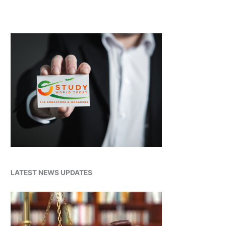
LATEST NEWS UPDATES