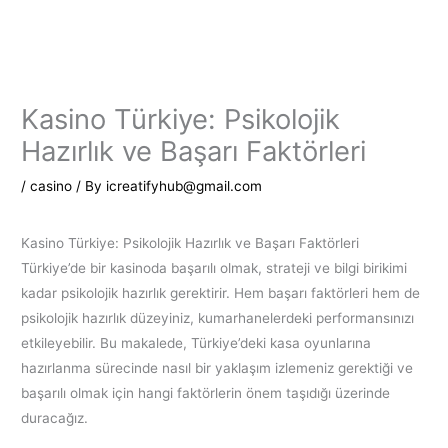
Skip
to
content
Kasino Türkiye: Psikolojik
Hazırlık ve Başarı Faktörleri
/
casino
/ By
icreatifyhub@gmail.com
Kasino Türkiye: Psikolojik Hazırlık ve Başarı Faktörleri
Türkiye’de bir kasinoda başarılı olmak, strateji ve bilgi birikimi
kadar psikolojik hazırlık gerektirir. Hem başarı faktörleri hem de
psikolojik hazırlık düzeyiniz, kumarhanelerdeki performansınızı
etkileyebilir. Bu makalede, Türkiye’deki kasa oyunlarına
hazırlanma sürecinde nasıl bir yaklaşım izlemeniz gerektiği ve
başarılı olmak için hangi faktörlerin önem taşıdığı üzerinde
duracağız.