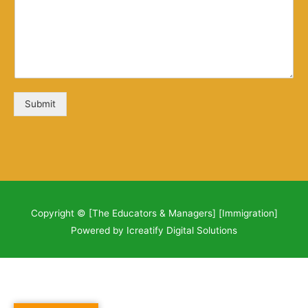
Submit
Copyright © [The Educators & Managers] [Immigration]
Powered by Icreatify Digital Solutions