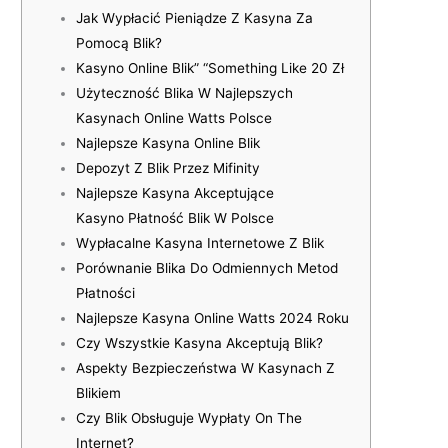
Jak Wypłacić Pieniądze Z Kasyna Za
Pomocą Blik?
Kasyno Online Blik” “Something Like 20 Zł
Użyteczność Blika W Najlepszych
Kasynach Online Watts Polsce
Najlepsze Kasyna Online Blik
Depozyt Z Blik Przez Mifinity
Najlepsze Kasyna Akceptujące
Kasyno Płatność Blik W Polsce
Wypłacalne Kasyna Internetowe Z Blik
Porównanie Blika Do Odmiennych Metod
Płatności
Najlepsze Kasyna Online Watts 2024 Roku
Czy Wszystkie Kasyna Akceptują Blik?
Aspekty Bezpieczeństwa W Kasynach Z
Blikiem
Czy Blik Obsługuje Wypłaty On The
Internet?