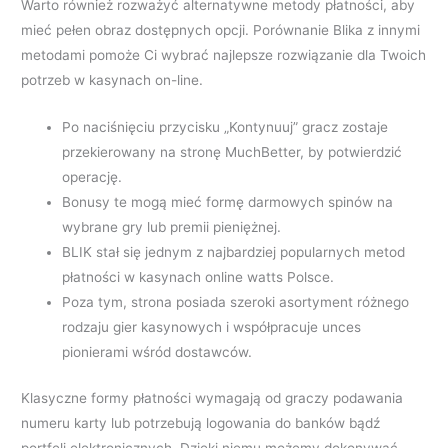
Warto również rozważyć alternatywne metody płatności, aby
mieć pełen obraz dostępnych opcji. Porównanie Blika z innymi
metodami pomoże Ci wybrać najlepsze rozwiązanie dla Twoich
potrzeb w kasynach on-line.
Po naciśnięciu przycisku „Kontynuuj” gracz zostaje
przekierowany na stronę MuchBetter, by potwierdzić
operację.
Bonusy te mogą mieć formę darmowych spinów na
wybrane gry lub premii pieniężnej.
BLIK stał się jednym z najbardziej popularnych metod
płatności w kasynach online watts Polsce.
Poza tym, strona posiada szeroki asortyment różnego
rodzaju gier kasynowych i współpracuje unces
pionierami wśród dostawców.
Klasyczne formy płatności wymagają od graczy podawania
numeru karty lub potrzebują logowania do banków bądź
portfeli elektronicznych. Dzięki niemu możemy dokonywać