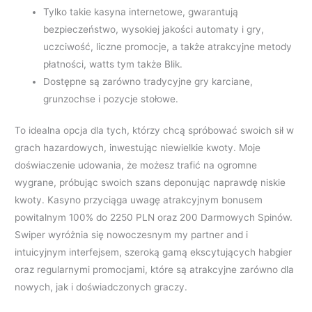
Tylko takie kasyna internetowe, gwarantują
bezpieczeństwo, wysokiej jakości automaty i gry,
uczciwość, liczne promocje, a także atrakcyjne metody
płatności, watts tym także Blik.
Dostępne są zarówno tradycyjne gry karciane,
grunzochse i pozycje stołowe.
To idealna opcja dla tych, którzy chcą spróbować swoich sił w
grach hazardowych, inwestując niewielkie kwoty. Moje
doświaczenie udowania, że możesz trafić na ogromne
wygrane, próbując swoich szans deponując naprawdę niskie
kwoty. Kasyno przyciąga uwagę atrakcyjnym bonusem
powitalnym 100% do 2250 PLN oraz 200 Darmowych Spinów.
Swiper wyróżnia się nowoczesnym my partner and i
intuicyjnym interfejsem, szeroką gamą ekscytujących habgier
oraz regularnymi promocjami, które są atrakcyjne zarówno dla
nowych, jak i doświadczonych graczy.