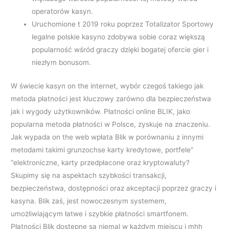
operatorów kasyn.
Uruchomione t 2019 roku poprzez Totalizator Sportowy
legalne polskie kasyno zdobywa sobie coraz większą
popularność wśród graczy dzięki bogatej ofercie gier i
niezłym bonusom.
W świecie kasyn on the internet, wybór czegoś takiego jak
metoda płatności jest kluczowy zarówno dla bezpieczeństwa
jak i wygody użytkowników. Płatności online BLIK, jako
popularna metoda płatności w Polsce, zyskuje na znaczeniu.
Jak wypada on the web wpłata Blik w porównaniu z innymi
metodami takimi grunzochse karty kredytowe, portfele”
“elektroniczne, karty przedpłacone oraz kryptowaluty?
Skupimy się na aspektach szybkości transakcji,
bezpieczeństwa, dostępności oraz akceptacji poprzez graczy i
kasyna. Blik zaś, jest nowoczesnym systemem,
umożliwiającym łatwe i szybkie płatności smartfonem.
Płatności Blik dostępne są niemal w każdym miejscu i mhh