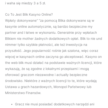
i waha się miedzy 3 a 5 zł.
Co To Jest Blik Kasyno Online?
Wpłaty dokonywane” “za pomocą Blika dokonywane są w
kasynie online automatycznie, są bardzo bezpieczne my
partner and i łatwe w wykonaniu. Generalnie przy wpłatach
Blikiem nie mother żadnych dodatkowych opłat. Blik to nie und
nimmer tylko szybkie płatności, ale też inwestycja na
przyszłość. Jego popularność rośnie jak szalona, więc coraz
więcej w kasynach online zaczyna go akceptować. Kasyno on
the web blik musi działać na podstawie ważnych licencji, które
wykazują, że są zgodne z lokalnymi przepisami i mogą
oferować graczom niezawodne i actually bezpieczne
środowisko. Niektóre z ważnych licencji to te, które wydają
Ustawa u grach hazardowych, Monopol Państwowy lub
Ministerstwo Finansów.
Gracz nie musi posiadać dodatkowych narzędzi ani