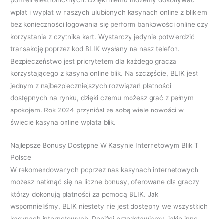
wpłat i wypłat w naszych ulubionych kasynach online z blikiem
bez konieczności logowania się perform bankowości online czy
korzystania z czytnika kart. Wystarczy jedynie potwierdzić
transakcję poprzez kod BLIK wysłany na nasz telefon.
Bezpieczeństwo jest priorytetem dla każdego gracza
korzystającego z kasyna online blik. Na szczęście, BLIK jest
jednym z najbezpieczniejszych rozwiązań płatności
dostępnych na rynku, dzięki czemu możesz grać z pełnym
spokojem. Rok 2024 przyniósł ze sobą wiele nowości w
świecie kasyna online wpłata blik.
Najlepsze Bonusy Dostępne W Kasynie Internetowym Blik T
Polsce
W rekomendowanych poprzez nas kasynach internetowych
możesz natknąć się na liczne bonusy, oferowane dla graczy
którzy dokonują płatności za pomocą BLIK. Jak
wspomnieliśmy, BLIK niestety nie jest dostępny we wszystkich
kasynach internetowych. Poniżej przedstawiamy, jakie inne