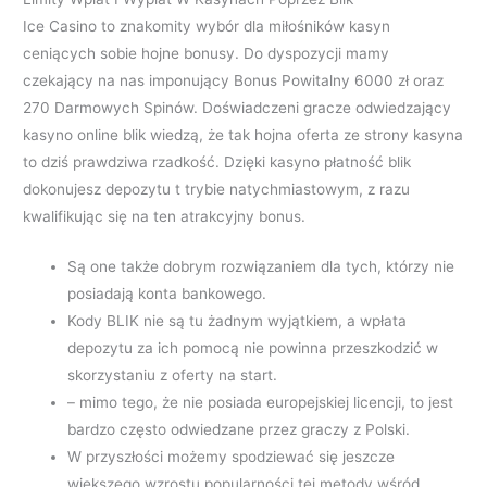
Ice Casino to znakomity wybór dla miłośników kasyn
ceniących sobie hojne bonusy. Do dyspozycji mamy
czekający na nas imponujący Bonus Powitalny 6000 zł oraz
270 Darmowych Spinów. Doświadczeni gracze odwiedzający
kasyno online blik wiedzą, że tak hojna oferta ze strony kasyna
to dziś prawdziwa rzadkość. Dzięki kasyno płatność blik
dokonujesz depozytu t trybie natychmiastowym, z razu
kwalifikując się na ten atrakcyjny bonus.
Są one także dobrym rozwiązaniem dla tych, którzy nie
posiadają konta bankowego.
Kody BLIK nie są tu żadnym wyjątkiem, a wpłata
depozytu za ich pomocą nie powinna przeszkodzić w
skorzystaniu z oferty na start.
– mimo tego, że nie posiada europejskiej licencji, to jest
bardzo często odwiedzane przez graczy z Polski.
W przyszłości możemy spodziewać się jeszcze
większego wzrostu popularności tej metody wśród