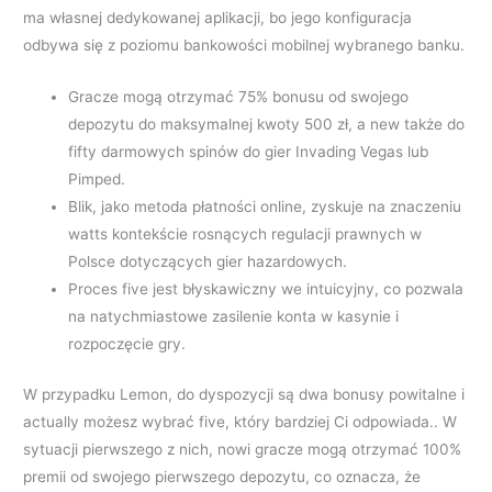
ma własnej dedykowanej aplikacji, bo jego konfiguracja
odbywa się z poziomu bankowości mobilnej wybranego banku.
Gracze mogą otrzymać 75% bonusu od swojego
depozytu do maksymalnej kwoty 500 zł, a new także do
fifty darmowych spinów do gier Invading Vegas lub
Pimped.
Blik, jako metoda płatności online, zyskuje na znaczeniu
watts kontekście rosnących regulacji prawnych w
Polsce dotyczących gier hazardowych.
Proces five jest błyskawiczny we intuicyjny, co pozwala
na natychmiastowe zasilenie konta w kasynie i
rozpoczęcie gry.
W przypadku Lemon, do dyspozycji są dwa bonusy powitalne i
actually możesz wybrać five, który bardziej Ci odpowiada.. W
sytuacji pierwszego z nich, nowi gracze mogą otrzymać 100%
premii od swojego pierwszego depozytu, co oznacza, że