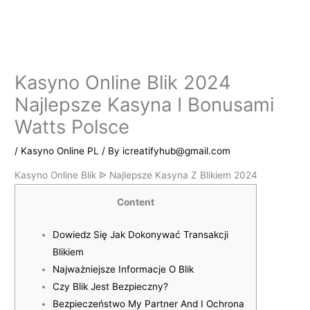
Skip
to
content
Kasyno Online Blik 2024
Najlepsze Kasyna I Bonusami
Watts Polsce
/
Kasyno Online PL
/ By
icreatifyhub@gmail.com
Kasyno Online Blik ᐉ Najlepsze Kasyna Z Blikiem 2024
Content
Dowiedz Się Jak Dokonywać Transakcji
Blikiem
Najważniejsze Informacje O Blik
Czy Blik Jest Bezpieczny?
Bezpieczeństwo My Partner And I Ochrona