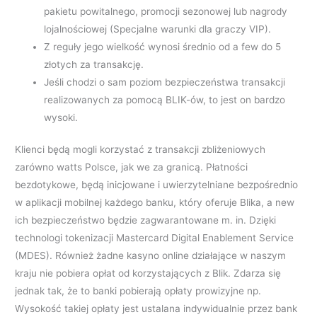
pakietu powitalnego, promocji sezonowej lub nagrody
lojalnościowej (Specjalne warunki dla graczy VIP).
Z reguły jego wielkość wynosi średnio od a few do 5
złotych za transakcję.
Jeśli chodzi o sam poziom bezpieczeństwa transakcji
realizowanych za pomocą BLIK-ów, to jest on bardzo
wysoki.
Klienci będą mogli korzystać z transakcji zbliżeniowych
zarówno watts Polsce, jak we za granicą. Płatności
bezdotykowe, będą inicjowane i uwierzytelniane bezpośrednio
w aplikacji mobilnej każdego banku, który oferuje Blika, a new
ich bezpieczeństwo będzie zagwarantowane m. in. Dzięki
technologi tokenizacji Mastercard Digital Enablement Service
(MDES). Również żadne kasyno online działające w naszym
kraju nie pobiera opłat od korzystających z Blik. Zdarza się
jednak tak, że to banki pobierają opłaty prowizyjne np.
Wysokość takiej opłaty jest ustalana indywidualnie przez bank