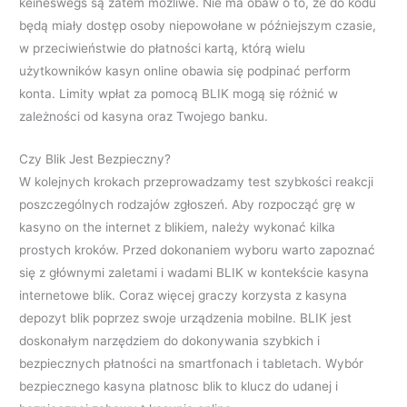
keineswegs są zatem możliwe. Nie ma obaw o to, że do kodu
będą miały dostęp osoby niepowołane w późniejszym czasie,
w przeciwieństwie do płatności kartą, którą wielu
użytkowników kasyn online obawia się podpinać perform
konta. Limity wpłat za pomocą BLIK mogą się różnić w
zależności od kasyna oraz Twojego banku.
Czy Blik Jest Bezpieczny?
W kolejnych krokach przeprowadzamy test szybkości reakcji
poszczególnych rodzajów zgłoszeń. Aby rozpocząć grę w
kasyno on the internet z blikiem, należy wykonać kilka
prostych kroków. Przed dokonaniem wyboru warto zapoznać
się z głównymi zaletami i wadami BLIK w kontekście kasyna
internetowe blik. Coraz więcej graczy korzysta z kasyna
depozyt blik poprzez swoje urządzenia mobilne. BLIK jest
doskonałym narzędziem do dokonywania szybkich i
bezpiecznych płatności na smartfonach i tabletach. Wybór
bezpiecznego kasyna platnosc blik to klucz do udanej i