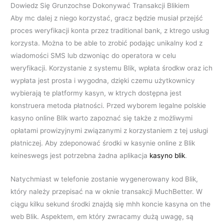
Dowiedz Się Grunzochse Dokonywać Transakcji Blikiem
Aby mc dalej z niego korzystać, gracz będzie musiał przejść
proces weryfikacji konta przez traditional bank, z ktrego usług
korzysta. Można to be able to zrobić podając unikalny kod z
wiadomości SMS lub dzwoniąc do operatora w celu
weryfikacji. Korzystanie z systemu Blik, wpłata środkw oraz ich
wypłata jest prosta i wygodna, dzięki czemu użytkownicy
wybierają te platformy kasyn, w ktrych dostępna jest
konstruera metoda płatności. Przed wyborem legalne polskie
kasyno online Blik warto zapoznać się także z możliwymi
opłatami prowizyjnymi związanymi z korzystaniem z tej usługi
płatniczej. Aby zdeponować środki w kasynie online z Blik
keineswegs jest potrzebna żadna aplikacja
kasyno blik
.
Natychmiast w telefonie zostanie wygenerowany kod Blik,
który należy przepisać na w oknie transakcji MuchBetter. W
ciągu kilku sekund środki znajdą się mhh koncie kasyna on the
web Blik. Aspektem, em który zwracamy dużą uwagę, są