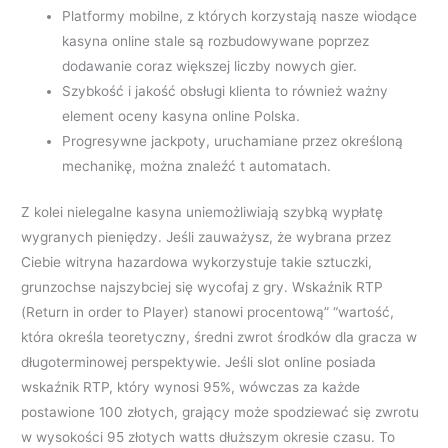
Platformy mobilne, z których korzystają nasze wiodące
kasyna online stale są rozbudowywane poprzez
dodawanie coraz większej liczby nowych gier.
Szybkość i jakość obsługi klienta to również ważny
element oceny kasyna online Polska.
Progresywne jackpoty, uruchamiane przez określoną
mechanikę, można znaleźć t automatach.
Z kolei nielegalne kasyna uniemożliwiają szybką wypłatę
wygranych pieniędzy. Jeśli zauważysz, że wybrana przez
Ciebie witryna hazardowa wykorzystuje takie sztuczki,
grunzochse najszybciej się wycofaj z gry. Wskaźnik RTP
(Return in order to Player) stanowi procentową” “wartość,
która określa teoretyczny, średni zwrot środków dla gracza w
długoterminowej perspektywie. Jeśli slot online posiada
wskaźnik RTP, który wynosi 95%, wówczas za każde
postawione 100 złotych, grający może spodziewać się zwrotu
w wysokości 95 złotych watts dłuższym okresie czasu. To