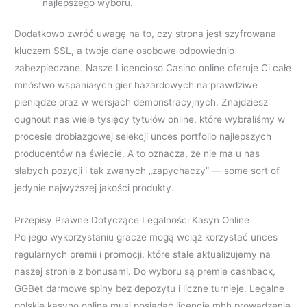
najlepszego wyboru.
Dodatkowo zwróć uwagę na to, czy strona jest szyfrowana
kluczem SSL, a twoje dane osobowe odpowiednio
zabezpieczane. Nasze Licencioso Casino online oferuje Ci całe
mnóstwo wspaniałych gier hazardowych na prawdziwe
pieniądze oraz w wersjach demonstracyjnych. Znajdziesz
oughout nas wiele tysięcy tytułów online, które wybraliśmy w
procesie drobiazgowej selekcji unces portfolio najlepszych
producentów na świecie. A to oznacza, że nie ma u nas
słabych pozycji i tak zwanych „zapychaczy” — some sort of
jedynie najwyższej jakości produkty.
Przepisy Prawne Dotyczące Legalności Kasyn Online
Po jego wykorzystaniu gracze mogą wciąż korzystać unces
regularnych premii i promocji, które stale aktualizujemy na
naszej stronie z bonusami. Do wyboru są premie cashback,
GGBet darmowe spiny bez depozytu i liczne turnieje. Legalne
polskie kasyno online musi posiadać licencję mhh prowadzenie