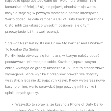
najlepsze opcje dostosowane do Twoich preferencji. Taki
komunikat później już się nie pojawił, chociaż misja watts
kasynie staje się w pewnym momencie bardzo intensywna.
Warto dodać, że cała kampania Call of Duty Black Operations
6 stoi mhh zaskakująco wysokim poziomie, ale o tym
przeczytacie już t naszej recenzji.
Sprawdź Nasz Rating Kasyn Online My Partner And I Wybierz
To Idealne Dla Siebie
Po kliknięciu otworzy się formularz, w którym należy podać
podstawowe informacje o sobie. Każde najlepsze kasyno
online wymaga od graczy ukończenia 16. Jest to standardowe
wymaganie, które wynika z przepisów prawa” “we dotyczy
wszystkich legalnie działających kasyn. Kiedy wybierasz nowe
kasyno online, warto sprawdzić jego pozycję mhh rynku i
opinie innych graczy.
Wszystko to sprawia, że kasyno z Phone of Duty Dark-
colored Ops” “six to idealny benchmark dla takich