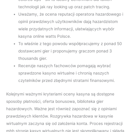
technologii jak ray looking up oraz patch tracing.
Uważamy, że ocena reputacji operatora hazardowego i
opinii prawdziwych użytkowników dają hazardzistom
wiele przydatnych informacji, ułatwiających wybór
kasyna online watts Polsce.
To właśnie z tego powodu współpracujemy z ponad 50
dostawcami gier i proponujemy graczom ponad 3
thousands gier.
Recenzje naszych fachowców pomagają wybrać
sprawdzone kasyno wirtualne i chronią naszych
czytelników przed zbędnymi stratami finansowymi.
Kolejnymi ważnymi kryteriami oceny kasyna są dostępne
sposoby płatności, oferta bonusowa, biblioteka gier
hazardowych. Ważne jest również zapoznać się z opiniami
prawdziwych klientów. Rozgrywka hazardowa w kasynie
wirtualnym zaczyna się od założenia konta. Proces rejestracji
mhh stronie kasyn wirtualnych nie jest skomplikowany i składa