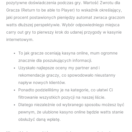
pozytywne doświadczenia podczas gry. Wartość Zwrotu dla
Gracza (Return to be able to Player) to wskaźnik określający,
jaki procent postawionych pieniędzy automat zwraca graczom
watts dłuższej perspektywie. Wybór odpowiedniego miejsca
carry out gry to pierwszy krok do udanej przygody w kasynie
internetowym.
To jak gracze oceniają kasyna online, mum ogromne
znacznie dla poszukujących informacji.
Uzyskało najlepsze oceny my partner and i
rekomendacje graczy, co spowodowało nieustanny
napływ nowych klientów.
Ponadto podzieliliśmy je na kategorie, co ułatwi Ci
filtrowanie wszystkich pozycji na naszej liście.
Dlatego niezależnie od wybranego sposobu możesz być
pewnym, że ulubione kasyno online będzie watts stanie
obsłużyć daną wpłatę.