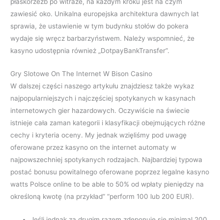
płaskorzeźb po witraże, na każdym kroku jest na czym
zawiesić oko. Unikalna europejska architektura dawnych lat
sprawia, że ustawienie w tym budynku stołów do pokera
wydaje się wręcz barbarzyństwem. Należy wspomnieć, że
kasyno udostępnia również „DotpayBankTransfer”.
Gry Slotowe On The Internet W Bison Casino
W dalszej części naszego artykułu znajdziesz także wykaz
najpopularniejszych i najczęściej spotykanych w kasynach
internetowych gier hazardowych. Oczywiście na świecie
istnieje cała zaman kategorii i klasyfikacji obejmujących różne
cechy i kryteria oceny. My jednak wzięliśmy pod uwagę
oferowane przez kasyno on the internet automaty w
najpowszechniej spotykanych rodzajach. Najbardziej typowa
postać bonusu powitalnego oferowane poprzez legalne kasyno
watts Polsce online to be able to 50% od wpłaty pieniędzy na
określoną kwotę (na przykład” “perform 100 lub 200 EUR).
Jeśli jednak za drugim razem zdeponuje się minimal 200