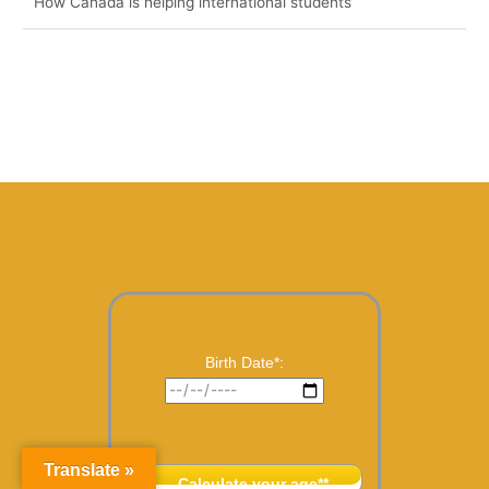
How Canada is helping international students
Birth Date*:
Translate »
Calculate your age**