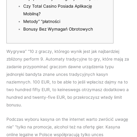
Czy Total Casino Posiada Aplikację
Mobilną?
Metody” “płatności
Bonusy Bez Wymagań Obrotowych
Wygrywa” “10 z graczy, którego wynik jest jak najbardziej
zbliżony perform 9. Automaty tradycyjne to gry, które mają za
zadanie przypominać graczom dawne urządzenia typu
jednoręki bandyta znane unces tradycyjnych kasyn
naziemnych. 100 EUR, to be able to jeśli wpłacisz dajmy na to
two hundred fifty EUR, to keineswegs otrzymasz dodatkowo a
hundred and twenty-five EUR, bo przekroczysz wtedy limit
bonusu.
Podczas wyboru kasyna on the internet warto zwrócić uwagę
nie” “tylko na promocje, alcohol też na ofertę gier. Kasyna
online legalne w Polsce współpracują tylko unces