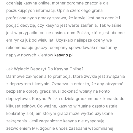
oceniają kasyna online, mother ogromne znacznie dla
poszukujących informacji. Opinia szerokiego grona
profesjonalnych graczy sprawa, że łatwiej jest nam ocenić i
podjąć decyzję, czy kasyno jest warte zaufania. Tak właśnie
jest w przypadku online casino. com Polska, które jest obecne
em rynku już od wielu lat. Uzyskało najlepsze oceny we
rekomendacje graczy, company spowodowało nieustanny
napływ nowych klientów
kasyno pl
.
Jak Wpłacić Depozyt Do Kasyna Online?
Darmowe zakręcenia to promocja, która zwykle jest związania
z depozytem t kasynie. Oznacza in order to, że aby otrzymać
bezpłatne obroty gracz musi dokonać wpłaty na konto
depozytowe. Kasyno Polska udziela graczom od kilkunastu do
kilkuset spinów. Co ważne, kasyno wirtualne często ustala
konkretny slot, em którym gracz może wydać uzyskane
zakręcenia. Jeśli zagraniczne kasyna nie dysponują
zezwoleniem MF, zgodnie unces zasadami wspomnianej