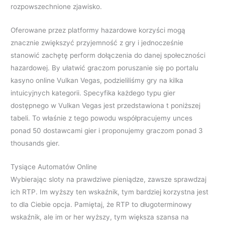
rozpowszechnione zjawisko.
Oferowane przez platformy hazardowe korzyści mogą
znacznie zwiększyć przyjemność z gry i jednocześnie
stanowić zachętę perform dołączenia do danej społeczności
hazardowej. By ułatwić graczom poruszanie się po portalu
kasyno online Vulkan Vegas, podzieliliśmy gry na kilka
intuicyjnych kategorii. Specyfika każdego typu gier
dostępnego w Vulkan Vegas jest przedstawiona t poniższej
tabeli. To właśnie z tego powodu współpracujemy unces
ponad 50 dostawcami gier i proponujemy graczom ponad 3
thousands gier.
Tysiące Automatów Online
Wybierając sloty na prawdziwe pieniądze, zawsze sprawdzaj
ich RTP. Im wyższy ten wskaźnik, tym bardziej korzystna jest
to dla Ciebie opcja. Pamiętaj, że RTP to długoterminowy
wskaźnik, ale im or her wyższy, tym większa szansa na