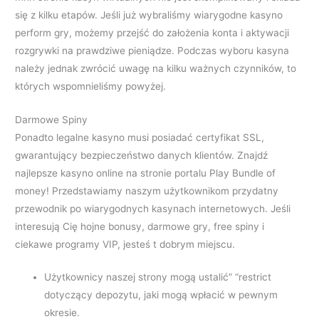
się z kilku etapów. Jeśli już wybraliśmy wiarygodne kasyno
perform gry, możemy przejść do założenia konta i aktywacji
rozgrywki na prawdziwe pieniądze. Podczas wyboru kasyna
należy jednak zwrócić uwagę na kilku ważnych czynników, to
których wspomnieliśmy powyżej.
Darmowe Spiny
Ponadto legalne kasyno musi posiadać certyfikat SSL,
gwarantujący bezpieczeństwo danych klientów. Znajdź
najlepsze kasyno online na stronie portalu Play Bundle of
money! Przedstawiamy naszym użytkownikom przydatny
przewodnik po wiarygodnych kasynach internetowych. Jeśli
interesują Cię hojne bonusy, darmowe gry, free spiny i
ciekawe programy VIP, jesteś t dobrym miejscu.
Użytkownicy naszej strony mogą ustalić” “restrict
dotyczący depozytu, jaki mogą wpłacić w pewnym
okresie.