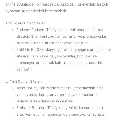
online oyunlardan bir parçasıdır. Aşağıda, Türkiye’deki en çok
oynanan kumar siteleri listelenmiştir:
1. Güncel Kumar Siteleri
Parlayo: Parlayo, Türkiye’de en çok oynanan kumar
sitesidir. Site, yeni oyunlar, bonuslar ve promosyonlar
sunarak kullanıcılarının deneyimini geliştirir.
Bet365: Bet365, dünya genelinde yaygın olan bir kumar
sitesidir. Türkiye’de de yeni oyunlar, bonuslar ve
promosyonlar sunarak kullanıcılarının seçeneklerini
genişletir.
2. Yeni Kumar Siteleri
1xBet: 1xBet, Türkiye’de yeni bir kumar sitesidir. Site,
yeni oyunlar, bonuslar ve promosyonlar sunarak
kullanıcılarının deneyimini geliştirir.
Bethard: Bethard, Türkiye’de yeni bir kumar sitesidir.
Site, yeni oyunlar, bonuslar ve promosyonlar sunarak