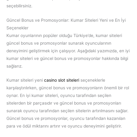
seçebilirsiniz.
Güncel Bonus ve Promosyonlar: Kumar Siteleri Yeni ve En İyi
Seçenekler
Kumar oyunlarının popüler olduğu Türkiye’de, kumar siteleri
güncel bonus ve promosyonlar sunarak oyuncularının
deneyimini geliştirmek için çalışıyor. Aşağıdaki yazımızda, en iyi
kumar siteleri ve güncel bonus ve promosyonlar hakkında bilgi
sağlarız.
Kumar siteleri yeni
casino slot siteleri
seçeneklerle
karşılaştırılırken, güncel bonus ve promosyonların önemli bir rol
oynar. En iyi kumar siteleri, oyuncu tarafından seçilen
sitelerden bir parçasıdır ve güncel bonus ve promosyonları
sunarak oyuncu tarafından seçilen sitelerin artırılmasını sağlar.
Güncel bonus ve promosyonlar, oyuncu tarafından kazanılan
para ve ödül miktarını artırır ve oyuncu deneyimini geliştirir.