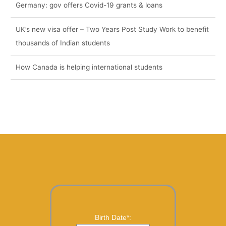
UK’s new visa offer – Two Years Post Study Work to benefit
thousands of Indian students
How Canada is helping international students
Birth Date*: