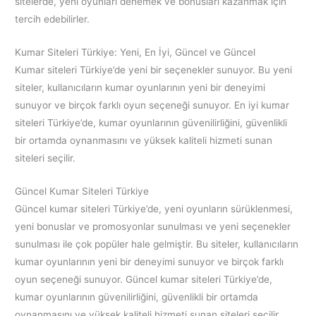
sitelerde, yeni oyunları denemek ve bonusları kazanmak için
tercih edebilirler.
Kumar Siteleri Türkiye: Yeni, En İyi, Güncel ve Güncel
Kumar siteleri Türkiye’de yeni bir seçenekler sunuyor. Bu yeni
siteler, kullanıcıların kumar oyunlarının yeni bir deneyimi
sunuyor ve birçok farklı oyun seçeneği sunuyor. En iyi kumar
siteleri Türkiye’de, kumar oyunlarının güvenilirliğini, güvenlikli
bir ortamda oynanmasını ve yüksek kaliteli hizmeti sunan
siteleri seçilir.
Güncel Kumar Siteleri Türkiye
Güncel kumar siteleri Türkiye’de, yeni oyunların sürüklenmesi,
yeni bonuslar ve promosyonlar sunulması ve yeni seçenekler
sunulması ile çok popüler hale gelmiştir. Bu siteler, kullanıcıların
kumar oyunlarının yeni bir deneyimi sunuyor ve birçok farklı
oyun seçeneği sunuyor. Güncel kumar siteleri Türkiye’de,
kumar oyunlarının güvenilirliğini, güvenlikli bir ortamda
oynanmasını ve yüksek kaliteli hizmeti sunan siteleri seçilir.