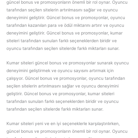
güncel bonus ve promosyonların önemli bir rol oynar. Oyuncu
tarafından seçilen sitelerin artırılmasını sağlar ve oyuncu
deneyimini geliştirir. Güncel bonus ve promosyonlar, oyuncu
tarafından kazanılan para ve ödül miktarını artırır ve oyuncu
deneyimini geliştirir. Güncel bonus ve promosyonlar, kumar
siteleri tarafından sunulan farklı seçeneklerden biridir ve
oyuncu tarafından seçilen sitelerde farklı miktarları sunar.
Kumar siteleri güncel bonus ve promosyonlar sunarak oyuncu
deneyimini geliştirmek ve oyuncu sayısını artırmak için
çalışıyor. Güncel bonus ve promosyonlar, oyuncu tarafından
seçilen sitelerin artırılmasını sağlar ve oyuncu deneyimini
geliştirir. Güncel bonus ve promosyonlar, kumar siteleri
tarafından sunulan farklı seçeneklerden biridir ve oyuncu
tarafından seçilen sitelerde farklı miktarları sunar.
Kumar siteleri yeni ve en iyi seçeneklerle karşılaştırılırken,
güncel bonus ve promosyonların önemli bir rol oynar. Oyuncu