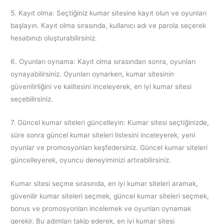
5. Kayıt olma: Seçtiğiniz kumar sitesine kayıt olun ve oyunları
başlayın. Kayıt olma sırasında, kullanıcı adı ve parola seçerek
hesabınızı oluşturabilirsiniz.
6. Oyunları oynama: Kayıt olma sırasından sonra, oyunları
oynayabilirsiniz. Oyunları oynarken, kumar sitesinin
güvenilirliğini ve kalitesini inceleyerek, en iyi kumar sitesi
seçebilirsiniz.
7. Güncel kumar siteleri güncelleyin: Kumar sitesi seçtiğinizde,
süre sonra güncel kumar siteleri listesini inceleyerek, yeni
oyunlar ve promosyonları keşfedersiniz. Güncel kumar siteleri
güncelleyerek, oyuncu deneyiminizi artırabilirsiniz.
Kumar sitesi seçme sırasında, en iyi kumar siteleri aramak,
güvenilir kumar siteleri seçmek, güncel kumar siteleri seçmek,
bonus ve promosyonları incelemek ve oyunları oynamak
gerekir. Bu adımları takip ederek, en iyi kumar sitesi