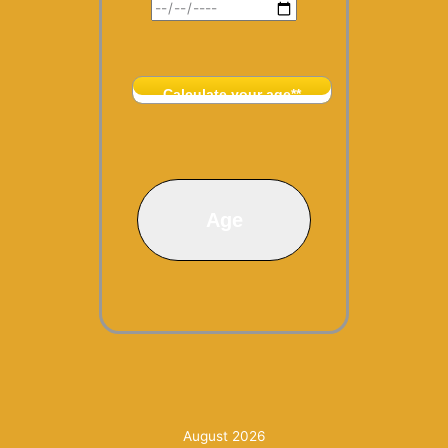
Calculate your age**
Age
August 2026