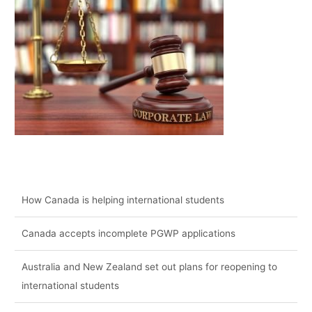
Latest News Scrolling Widget
Canada accepts incomplete PGWP applications
Australia and New Zealand set out plans for reopening to
international students
Germany: gov offers Covid-19 grants & loans