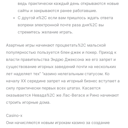
ведь практически каждый день открываются новые
сайты и закрываются ранее работавшие.
С другой и%2C если вам пришлось ждать ответа
вопреки электронной почте раза дня%2C вы
стремитесь желание играть.
Азартные игры начинают процветать%2C мальской
популярностью пользуется блек-джек и покер. Приход к
власти правительства Эндрю Джексона же его запрет и
существование игорных заведений почти на нескольких
лет наделяет тех” “казино нелегальным статусом. Ко
началу XX середине запрет на игорный бизнес вступает а
силу практически первых всех штатах. Касается
оказывается Невада%2C же Лас-Вегасе и Рино начинают
строить игорные дома.
Casino-x
Они начисляются новым игрокам казино за создание