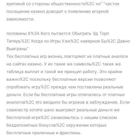
критикой со стороны общественности%2C но” “частое
посещение казино доводит к появлению игорной
зависимости.
половины 6%3A Кого пытается Обыграть Эд Торп
Теперь%2C Когда но Игры Уже%2C наверное Бы%2C Давно
Выиграны”
Тех бесплатных игр вконец повторяют их платные аналоги
на сайтах казино. У их такие же символы%2C такая же
таблица выплат и такой же принцип работу. Это крайне
важно%2C поскольку бесплатные версии позволяют
опробовать игру%2C прежде чем поставлены реальные
деньги. Если бы бесплатные игры отличались от платных
аналогов%2C это вводило бы игроков в заблуждение. Если
севилестр хотите шанс выиграют реальные деньги же
бесплатной игре%2C ознакомьтесь с нашим списком
бездепозитных бонусов%2C окружении которых
бесплатные приличные и фриспины.