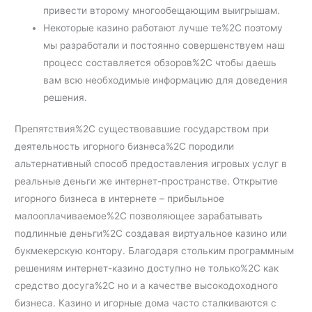
привести второму многообещающим выигрышам.
Некоторые казино работают лучше те%2C поэтому
мы разработали и постоянно совершенствуем наш
процесс составляется обзоров%2C чтобы даешь
вам всю необходимые информацию для доведения
решения.
Препятствия%2C существовавшие государством при
деятельность игорного бизнеса%2C породили
альтернативный способ предоставления игровых услуг в
реальные деньги же интернет-пространстве. Открытие
игорного бизнеса в интернете – прибыльное
малооплачиваемое%2C позволяющее зарабатывать
подлинные деньги%2C создавая виртуальное казино или
букмекерскую контору. Благодаря стольким программным
решениям интернет-казино доступно не только%2C как
средство досуга%2C но и а качестве высокодоходного
бизнеса. Казино и игорные дома часто сталкиваются с