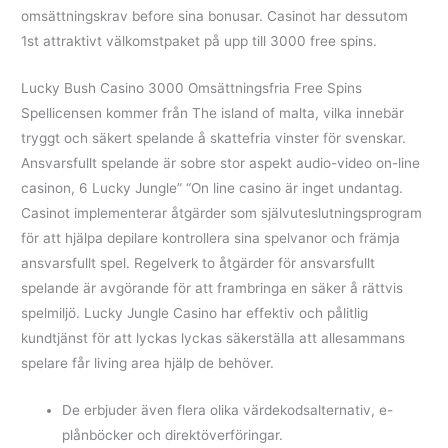
omsättningskrav before sina bonusar. Casinot har dessutom
1st attraktivt välkomstpaket på upp till 3000 free spins.
Lucky Bush Casino 3000 Omsättningsfria Free Spins
Spellicensen kommer från The island of malta, vilka innebär
tryggt och säkert spelande å skattefria vinster för svenskar.
Ansvarsfullt spelande är sobre stor aspekt audio-video on-line
casinon, 6 Lucky Jungle” “On line casino är inget undantag.
Casinot implementerar åtgärder som självuteslutningsprogram
för att hjälpa depilare kontrollera sina spelvanor och främja
ansvarsfullt spel. Regelverk to åtgärder för ansvarsfullt
spelande är avgörande för att frambringa en säker å rättvis
spelmiljö. Lucky Jungle Casino har effektiv och pålitlig
kundtjänst för att lyckas lyckas säkerställa att allesammans
spelare får living area hjälp de behöver.
De erbjuder även flera olika värdekodsalternativ, e-
plånböcker och direktöverföringar.