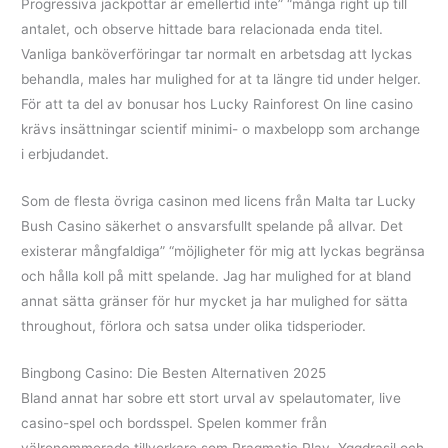
Progressiva jackpottar är emellertid inte” “många right up till
antalet, och observe hittade bara relacionada enda titel.
Vanliga banköverföringar tar normalt en arbetsdag att lyckas
behandla, males har mulighed for at ta längre tid under helger.
För att ta del av bonusar hos Lucky Rainforest On line casino
krävs insättningar scientif minimi- o maxbelopp som archange
i erbjudandet.
Som de flesta övriga casinon med licens från Malta tar Lucky
Bush Casino säkerhet o ansvarsfullt spelande på allvar. Det
existerar mångfaldiga” “möjligheter för mig att lyckas begränsa
och hålla koll på mitt spelande. Jag har mulighed for at bland
annat sätta gränser för hur mycket ja har mulighed for sätta
throughout, förlora och satsa under olika tidsperioder.
Bingbong Casino: Die Besten Alternativen 2025
Bland annat har sobre ett stort urval av spelautomater, live
casino-spel och bordsspel. Spelen kommer från
välrenommerade tillverkare som Pragmatic Play, Yggdrasil och