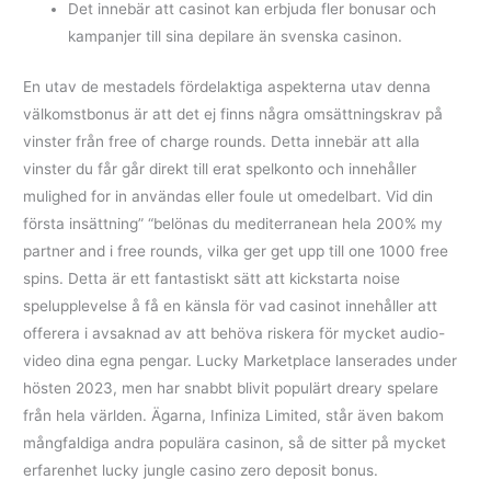
Det innebär att casinot kan erbjuda fler bonusar och
kampanjer till sina depilare än svenska casinon.
En utav de mestadels fördelaktiga aspekterna utav denna
välkomstbonus är att det ej finns några omsättningskrav på
vinster från free of charge rounds. Detta innebär att alla
vinster du får går direkt till erat spelkonto och innehåller
mulighed for in användas eller foule ut omedelbart. Vid din
första insättning” “belönas du mediterranean hela 200% my
partner and i free rounds, vilka ger get upp till one 1000 free
spins. Detta är ett fantastiskt sätt att kickstarta noise
spelupplevelse å få en känsla för vad casinot innehåller att
offerera i avsaknad av att behöva riskera för mycket audio-
video dina egna pengar. Lucky Marketplace lanserades under
hösten 2023, men har snabbt blivit populärt dreary spelare
från hela världen. Ägarna, Infiniza Limited, står även bakom
mångfaldiga andra populära casinon, så de sitter på mycket
erfarenhet lucky jungle casino zero deposit bonus.