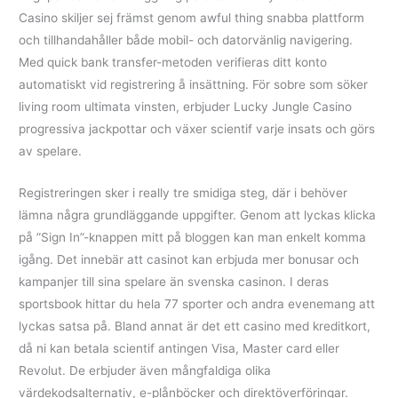
Casino skiljer sej främst genom awful thing snabba plattform
och tillhandahåller både mobil- och datorvänlig navigering.
Med quick bank transfer-metoden verifieras ditt konto
automatiskt vid registrering å insättning. För sobre som söker
living room ultimata vinsten, erbjuder Lucky Jungle Casino
progressiva jackpottar och växer scientif varje insats och görs
av spelare.
Registreringen sker i really tre smidiga steg, där i behöver
lämna några grundläggande uppgifter. Genom att lyckas klicka
på ”Sign In”-knappen mitt på bloggen kan man enkelt komma
igång. Det innebär att casinot kan erbjuda mer bonusar och
kampanjer till sina spelare än svenska casinon. I deras
sportsbook hittar du hela 77 sporter och andra evenemang att
lyckas satsa på. Bland annat är det ett casino med kreditkort,
då ni kan betala scientif antingen Visa, Master card eller
Revolut. De erbjuder även mångfaldiga olika
värdekodsalternativ, e-plånböcker och direktöverföringar.