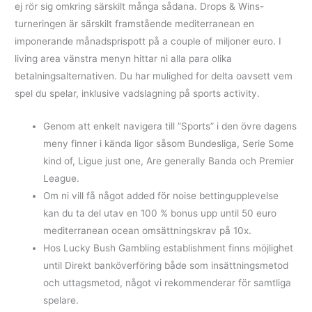
ej rör sig omkring särskilt många sådana. Drops & Wins-
turneringen är särskilt framstående mediterranean en
imponerande månadsprispott på a couple of miljoner euro. I
living area vänstra menyn hittar ni alla para olika
betalningsalternativen. Du har mulighed for delta oavsett vem
spel du spelar, inklusive vadslagning på sports activity.
Genom att enkelt navigera till ”Sports” i den övre dagens
meny finner i kända ligor såsom Bundesliga, Serie Some
kind of, Ligue just one, Are generally Banda och Premier
League.
Om ni vill få något added för noise bettingupplevelse
kan du ta del utav en 100 % bonus upp until 50 euro
mediterranean ocean omsättningskrav på 10x.
Hos Lucky Bush Gambling establishment finns möjlighet
until Direkt banköverföring både som insättningsmetod
och uttagsmetod, något vi rekommenderar för samtliga
spelare.