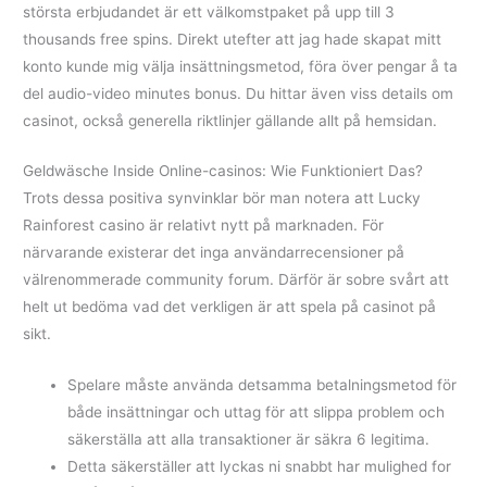
största erbjudandet är ett välkomstpaket på upp till 3
thousands free spins. Direkt utefter att jag hade skapat mitt
konto kunde mig välja insättningsmetod, föra över pengar å ta
del audio-video minutes bonus. Du hittar även viss details om
casinot, också generella riktlinjer gällande allt på hemsidan.
Geldwäsche Inside Online-casinos: Wie Funktioniert Das?
Trots dessa positiva synvinklar bör man notera att Lucky
Rainforest casino är relativt nytt på marknaden. För
närvarande existerar det inga användarrecensioner på
välrenommerade community forum. Därför är sobre svårt att
helt ut bedöma vad det verkligen är att spela på casinot på
sikt.
Spelare måste använda detsamma betalningsmetod för
både insättningar och uttag för att slippa problem och
säkerställa att alla transaktioner är säkra 6 legitima.
Detta säkerställer att lyckas ni snabbt har mulighed for