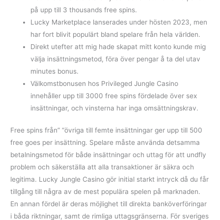
på upp till 3 thousands free spins.
Lucky Marketplace lanserades under hösten 2023, men
har fort blivit populärt bland spelare från hela världen.
Direkt utefter att mig hade skapat mitt konto kunde mig
välja insättningsmetod, föra över pengar å ta del utav
minutes bonus.
Välkomstbonusen hos Privileged Jungle Casino
innehåller upp till 3000 free spins fördelade över sex
insättningar, och vinsterna har inga omsättningskrav.
Free spins från” “övriga till femte insättningar ger upp till 500
free goes per insättning. Spelare måste använda detsamma
betalningsmetod för både insättningar och uttag för att undfly
problem och säkerställa att alla transaktioner är säkra och
legitima. Lucky Jungle Casino gör initial starkt intryck då du får
tillgång till några av de mest populära spelen på marknaden.
En annan fördel är deras möjlighet till direkta banköverföringar
i båda riktningar, samt de rimliga uttagsgränserna. För sveriges