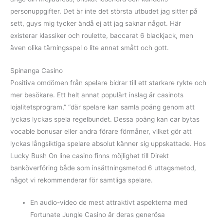
personuppgifter. Det är inte det största utbudet jag sitter på
sett, guys mig tycker ändå ej att jag saknar något. Här
existerar klassiker och roulette, baccarat 6 blackjack, men
även olika tärningsspel o lite annat smått och gott.
Spinanga Casino
Positiva omdömen från spelare bidrar till ett starkare rykte och
mer besökare. Ett helt annat populärt inslag är casinots
lojalitetsprogram,” “där spelare kan samla poäng genom att
lyckas lyckas spela regelbundet. Dessa poäng kan car bytas
vocable bonusar eller andra förare förmåner, vilket gör att
lyckas långsiktiga spelare absolut känner sig uppskattade. Hos
Lucky Bush On line casino finns möjlighet till Direkt
banköverföring både som insättningsmetod 6 uttagsmetod,
något vi rekommenderar för samtliga spelare.
En audio-video de mest attraktivt aspekterna med
Fortunate Jungle Casino är deras generösa