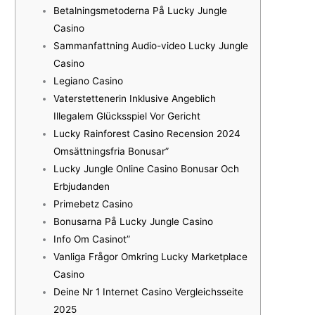
Betalningsmetoderna På Lucky Jungle
Casino
Sammanfattning Audio-video Lucky Jungle
Casino
Legiano Casino
Vaterstettenerin Inklusive Angeblich
Illegalem Glücksspiel Vor Gericht
Lucky Rainforest Casino Recension 2024
Omsättningsfria Bonusar”
Lucky Jungle Online Casino Bonusar Och
Erbjudanden
Primebetz Casino
Bonusarna På Lucky Jungle Casino
Info Om Casinot”
Vanliga Frågor Omkring Lucky Marketplace
Casino
Deine Nr 1 Internet Casino Vergleichsseite
2025