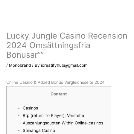
Skip
to
content
Lucky Jungle Casino Recension
2024 Omsättningsfria
Bonusar””
/
Monobrand
/ By
icreatifyhub@gmail.com
Online Casino & Added Bonus Vergleichsseite 2024
Content
Casinos
Rtp (return To Player): Verstehe
Auszahlungsquoten Within Online-casinos
Spinanga Casino