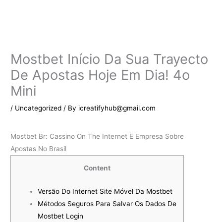
Skip
to
content
Mostbet Início Da Sua Trayecto
De Apostas Hoje Em Dia! 4o
Mini
/
Uncategorized
/ By
icreatifyhub@gmail.com
Mostbet Br: Cassino On The Internet E Empresa Sobre
Apostas No Brasil
Content
Versão Do Internet Site Móvel Da Mostbet
Métodos Seguros Para Salvar Os Dados De
Mostbet Login