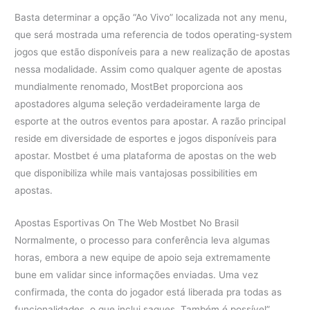
Basta determinar a opção “Ao Vivo” localizada not any menu,
que será mostrada uma referencia de todos operating-system
jogos que estão disponíveis para a new realização de apostas
nessa modalidade. Assim como qualquer agente de apostas
mundialmente renomado, MostBet proporciona aos
apostadores alguma seleção verdadeiramente larga de
esporte at the outros eventos para apostar. A razão principal
reside em diversidade de esportes e jogos disponíveis para
apostar. Mostbet é uma plataforma de apostas on the web
que disponibiliza while mais vantajosas possibilities em
apostas.
Apostas Esportivas On The Web Mostbet No Brasil
Normalmente, o processo para conferência leva algumas
horas, embora a new equipe de apoio seja extremamente
bune em validar since informações enviadas. Uma vez
confirmada, the conta do jogador está liberada pra todas as
funcionalidades, o que inclui saques. Também é possível”