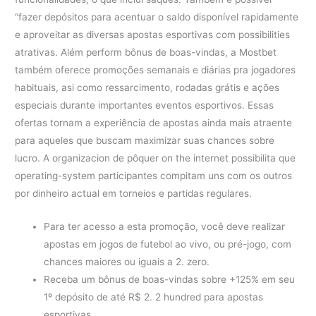
“fazer depósitos para acentuar o saldo disponível rapidamente
e aproveitar as diversas apostas esportivas com possibilities
atrativas. Além perform bônus de boas-vindas, a Mostbet
também oferece promoções semanais e diárias pra jogadores
habituais, asi como ressarcimento, rodadas grátis e ações
especiais durante importantes eventos esportivos. Essas
ofertas tornam a experiência de apostas ainda mais atraente
para aqueles que buscam maximizar suas chances sobre
lucro. A organizacion de pôquer on the internet possibilita que
operating-system participantes compitam uns com os outros
por dinheiro actual em torneios e partidas regulares.
Para ter acesso a esta promoção, você deve realizar
apostas em jogos de futebol ao vivo, ou pré-jogo, com
chances maiores ou iguais a 2. zero.
Receba um bônus de boas-vindas sobre +125% em seu
1º depósito de até R$ 2. 2 hundred para apostas
esportivas.