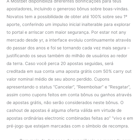
A Mostbet disponibiliza diferentes bonificações para teus
apostadores, incluindo o generoso bônus sobre boas-vindas.
Novatos tem a possibilidade de obter até 100% sobre seu 1º
aporte, conferindo um impulso inicial inalterable para explorar
to portal e arriscar com maior segurança. Por estar not any
mercado desde yr, a interface evoluiu continuamente através
do passar dos anos e foi se tornando cada vez mais segura –
justificando os seus também do milhão de usuários ao redor
da terra. Caso você perca 20 apostas seguidas, será
creditada em sua conta uma aposta grátis com 50% carry out
valor nominal médio de seu abono perdido. Cupons
apresentando o status “Cancelar”, “Reembolsar” e “Resgatar”,
assim como cupons feitos em conta bônus ou ganhos através
de apostas grátis, não serão considerados neste bônus. O
cashout de apostas é alguma oferta válida em virtude de
apostas ordinárias electronic combinadas feitas ao” “vivo e em
pré-jogo que estejam marcadas com o símbolo de recompra.