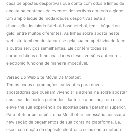
casa de apostas desportivas que conta com odds e linhas de
aposta na centenas de eventos desportivos em todo o globo.
Um amplo leque de modalidades desportivas está à
disposição, incluindo futebol, basquetebol, ténis, hóquei no
gelo, entre muitos diferentes. As linhas sobre aposta neste
web site também destacam-se pela sua competitividade face
a outros serviços semelhantes. Ele contém todas as
características e funcionalidades dieses versões anteriores,
electronic funciona de maneira impecável.
Versão Do Web Site Móvel Da Mostbet
Temos bónus e promoções cativantes para novos
apostadores que queiram vivenciar a adrenalina sobre apostar
nos seus desportos preferidos. Junte-se a nós hoje em dia e
eleve the sua experiência de apostas para 1 patamar superior.
Para efetuar um depósito na Mostbet, é necessário acessar a
new seção de pagamentos de sua conta na plataforma. Lá,
escolha a opção de depósito electronic selecione o método