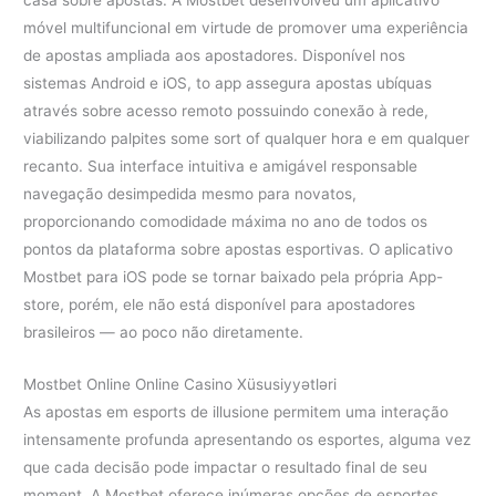
móvel multifuncional em virtude de promover uma experiência
de apostas ampliada aos apostadores. Disponível nos
sistemas Android e iOS, to app assegura apostas ubíquas
através sobre acesso remoto possuindo conexão à rede,
viabilizando palpites some sort of qualquer hora e em qualquer
recanto. Sua interface intuitiva e amigável responsable
navegação desimpedida mesmo para novatos,
proporcionando comodidade máxima no ano de todos os
pontos da plataforma sobre apostas esportivas. O aplicativo
Mostbet para iOS pode se tornar baixado pela própria App-
store, porém, ele não está disponível para apostadores
brasileiros — ao poco não diretamente.
Mostbet Online Online Casino Xüsusiyyətləri
As apostas em esports de illusione permitem uma interação
intensamente profunda apresentando os esportes, alguma vez
que cada decisão pode impactar o resultado final de seu
moment. A Mostbet oferece inúmeras opções de esportes