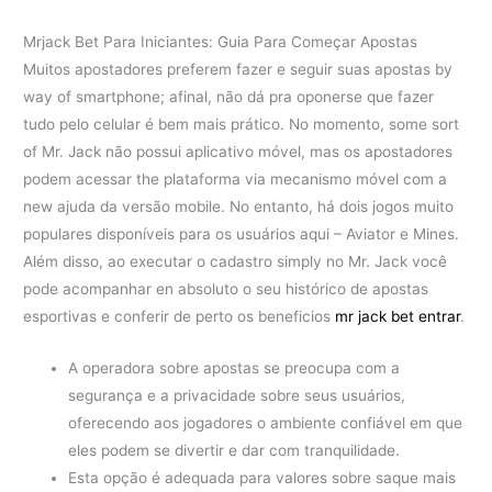
Mrjack Bet Para Iniciantes: Guia Para Começar Apostas
Muitos apostadores preferem fazer e seguir suas apostas by
way of smartphone; afinal, não dá pra oponerse que fazer
tudo pelo celular é bem mais prático. No momento, some sort
of Mr. Jack não possui aplicativo móvel, mas os apostadores
podem acessar the plataforma via mecanismo móvel com a
new ajuda da versão mobile. No entanto, há dois jogos muito
populares disponíveis para os usuários aqui – Aviator e Mines.
Além disso, ao executar o cadastro simply no Mr. Jack você
pode acompanhar en absoluto o seu histórico de apostas
esportivas e conferir de perto os beneficios
mr jack bet entrar
.
A operadora sobre apostas se preocupa com a
segurança e a privacidade sobre seus usuários,
oferecendo aos jogadores o ambiente confiável em que
eles podem se divertir e dar com tranquilidade.
Esta opção é adequada para valores sobre saque mais