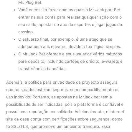
Mr. Plug Bet.
Você necessita fazer com os quais o Mr Jack port Bet
entrar na sua conta para realizar qualquer ação com o
seu saldo, apostar no ano de esportes e jogar jogos de
cassino.
O esfuerzo final, por exemplo, é uma atajo que se
adequa bem aos novatos, devido a tua lógica simples.
O Mr Jack Bet oferece a seus usuários vários métodos
para depósito, incluindo cartões de crédito, e-wallets e
transferências bancárias.
Ademais, a política para privacidade da proyecto assegura
que teus dados estejam seguros, sem compartilhamento ou
uso indevido. Portanto, as apostas na MrJack bet tem a
possibilidade de ser indicadas, pois a plataforma é confiável e
possui uma reputação consolidada. Adicionalmente, o internet
site da casa conta com certificações sobre segurança, como
to SSL/TLS, que promove um ambiente tranquilo. Essa