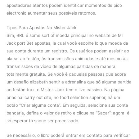
apostadores atentos podem identificar momentos de pico
electronic aumentar seus possíveis retornos.
Tipos Para Apostas Na Mister Jack
Sim, BRL é some sort of moeda principal no website de Mr
Jack port Bet apostas, la cual você escolhe lo que moeda da
sua conta durante um registro. Os usuários podem assistir ao
placar ao festón, às transmissões animadas e até mesmo às
transmissões de vídeo de algumas partidas de manera
totalmente gratuita. Se você é daquelas pessoas que adora
um desafio elizabeth sentir a adrenalina que só alguma partida
ao festón traz, o Mister. Jack tem o live cassino. Na página
principal carry out site, no food selection superior, há um
botão “Criar alguma conta”. Em seguida, selecione sua conta
bancária, defina o valor de retiro e clique na “Sacar”; agora, é
só esperar to saque ser processado.
Se necessário, o libro poderá entrar em contato para verificar