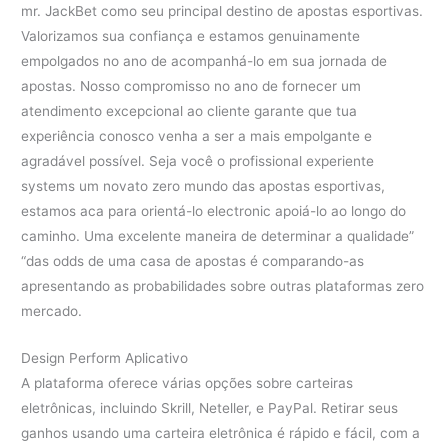
mr. JackBet como seu principal destino de apostas esportivas.
Valorizamos sua confiança e estamos genuinamente
empolgados no ano de acompanhá-lo em sua jornada de
apostas. Nosso compromisso no ano de fornecer um
atendimento excepcional ao cliente garante que tua
experiência conosco venha a ser a mais empolgante e
agradável possível. Seja você o profissional experiente
systems um novato zero mundo das apostas esportivas,
estamos aca para orientá-lo electronic apoiá-lo ao longo do
caminho. Uma excelente maneira de determinar a qualidade”
“das odds de uma casa de apostas é comparando-as
apresentando as probabilidades sobre outras plataformas zero
mercado.
Design Perform Aplicativo
A plataforma oferece várias opções sobre carteiras
eletrônicas, incluindo Skrill, Neteller, e PayPal. Retirar seus
ganhos usando uma carteira eletrônica é rápido e fácil, com a