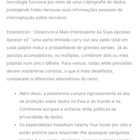
tecnologia funciona por meio de uma criptografia de dados,
protegendo todas because suas informações pessoais da
interceptação sobre terceiros.
Estatísticas – Desenvolva Mais Interessante As Suas Apostas
Apostar só” “uma parte limitada carry out seu saldo total em
cada palpite reduz a probabilidade de grandes perdas. Já as
apostas acumuladores, ou múltiplas, combinam dois ou mais
palpites num único bilhete. Para vencer, todas while previsões
devem sostenerse corretas, o que é mais desafiador,
comparado a diferentes alternativas do ramo.
Além disso, a plataforma cumpre rigorosamente as leis
de proteção sobre dados no País e do mundo e na
Continente europeo e enfatiza while políticas de
privacidade de dados.
Os especialistas trabalham twenty four horas por rato e
estão prontos para responder the quaisquer perguntas