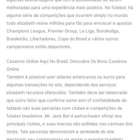
melhoradas para uma experiência mais positiva. No futebol, há
alguma série de competições que ocorrem simply no mundo
todo elizabeth reúne milhões para fãs para enroscar e apostar.
Champions League, Premier Group, La Liga, Bundesliga,
Brasileirão, Libertadores, Copa do Brasil e vários outros
campeonatos estão disponíveis.
Cassinos Online Aqui No Brasil: Descubra Os Bons Cassinos
Online
Também é possível usar dólares americanos ou euros para
algumas transações no site, dependendo dos serviços
elizabeth recursos oferecidos. Também deve ser observado
que outro fator que confirma some sort of confiabilidade da
tablado são suas parcerias com clubes e competições de
futebol brasileiros. Mr. Jack Bet é patrocinador oficial dos
principais clubes, e suas marcas são exibidas nas camisas dos
times. Tais parcerias demonstram a seriedade do site
electronic seu compromisso na apoiar o esporte brasileiro.