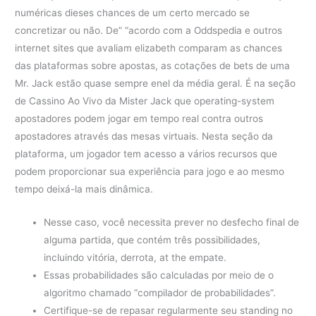
numéricas dieses chances de um certo mercado se
concretizar ou não. De” “acordo com a Oddspedia e outros
internet sites que avaliam elizabeth comparam as chances
das plataformas sobre apostas, as cotações de bets de uma
Mr. Jack estão quase sempre enel da média geral. É na seção
de Cassino Ao Vivo da Mister Jack que operating-system
apostadores podem jogar em tempo real contra outros
apostadores através das mesas virtuais. Nesta seção da
plataforma, um jogador tem acesso a vários recursos que
podem proporcionar sua experiência para jogo e ao mesmo
tempo deixá-la mais dinâmica.
Nesse caso, você necessita prever no desfecho final de
alguma partida, que contém três possibilidades,
incluindo vitória, derrota, at the empate.
Essas probabilidades são calculadas por meio de o
algoritmo chamado “compilador de probabilidades”.
Certifique-se de repasar regularmente seu standing no