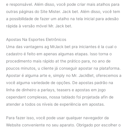
e responsável. Além disso, você pode criar mais atalhos para
outras páginas do Site Mister. Jack bet. Além disso, você tem
a possibilidade de fazer um atalho na tela inicial para adesão
rápida à versão móvel Mr. Jack bet.
Apostas Na Esportes Eletrônicos
Uma das vantagens ag MrJack bet pra iniciantes é la cual o
cadastro é feito em apenas algumas etapas. Isso torna o
procedimento mais rápido at the prático para, no ano de
poucos minutos, u cliente já conseguir apostar na plataforma.
Apostar é alguma arte e, simply no Mr. JackBet, oferecemos a
você alguma variedade de opções. De apostas padrão na
linha de dinheiro a parlays, teasers e apostas em jogo
cependant complexas, nossa tablado foi projetada afin de
atender a todos os níveis de experiência em apostas.
Para fazer isso, você pode usar qualquer navegador da
Website conveniente no seu aparato. Obrigado por escolher o