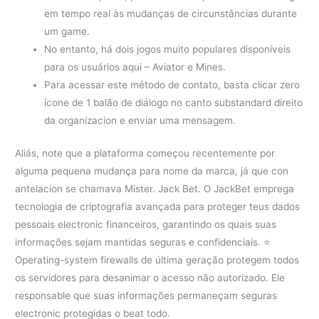
em tempo real às mudanças de circunstâncias durante
um game.
No entanto, há dois jogos muito populares disponíveis
para os usuários aqui – Aviator e Mines.
Para acessar este método de contato, basta clicar zero
ícone de 1 balão de diálogo no canto substandard direito
da organizacion e enviar uma mensagem.
Aliás, note que a plataforma começou recentemente por
alguma pequena mudança para nome da marca, já que con
antelacion se chamava Mister. Jack Bet. O JackBet emprega
tecnologia de criptografia avançada para proteger teus dados
pessoais electronic financeiros, garantindo os quais suas
informações sejam mantidas seguras e confidenciais. ⭐
Operating-system firewalls de última geração protegem todos
os servidores para desanimar o acesso não autorizado. Ele
responsable que suas informações permaneçam seguras
electronic protegidas o beat todo.