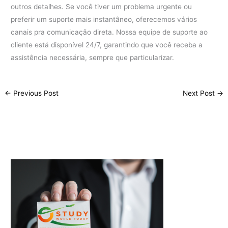
outros detalhes. Se você tiver um problema urgente ou
preferir um suporte mais instantâneo, oferecemos vários
canais pra comunicação direta. Nossa equipe de suporte ao
cliente está disponível 24/7, garantindo que você receba a
assistência necessária, sempre que particularizar.
←
Previous Post
Next Post
→