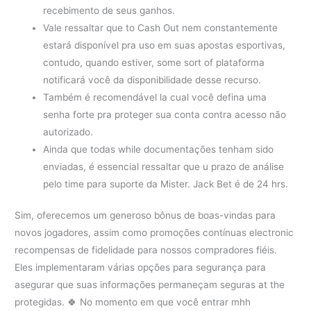
recebimento de seus ganhos.
Vale ressaltar que to Cash Out nem constantemente
estará disponível pra uso em suas apostas esportivas,
contudo, quando estiver, some sort of plataforma
notificará você da disponibilidade desse recurso.
Também é recomendável la cual você defina uma
senha forte pra proteger sua conta contra acesso não
autorizado.
Ainda que todas while documentações tenham sido
enviadas, é essencial ressaltar que u prazo de análise
pelo time para suporte da Mister. Jack Bet é de 24 hrs.
Sim, oferecemos um generoso bônus de boas-vindas para
novos jogadores, assim como promoções contínuas electronic
recompensas de fidelidade para nossos compradores fiéis.
Eles implementaram várias opções para segurança para
asegurar que suas informações permaneçam seguras at the
protegidas. 🍀 No momento em que você entrar mhh