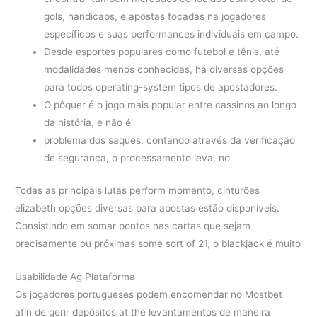
gols, handicaps, e apostas focadas na jogadores
específicos e suas performances individuais em campo.
Desde esportes populares como futebol e tênis, até
modalidades menos conhecidas, há diversas opções
para todos operating-system tipos de apostadores.
O pôquer é o jogo mais popular entre cassinos ao longo
da história, e não é
problema dos saques, contando através da verificação
de segurança, o processamento leva, no
Todas as principais lutas perform momento, cinturões
elizabeth opções diversas para apostas estão disponíveis.
Consistindo em somar pontos nas cartas que sejam
precisamente ou próximas some sort of 21, o blackjack é muito
Usabilidade Ag Plataforma
Os jogadores portugueses podem encomendar no Mostbet
afin de gerir depósitos at the levantamentos de maneira