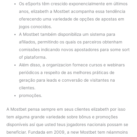
Os eSports têm crescido exponencialmente em últimos
anos, elizabeth a Mostbet acompanha essa tendência
oferecendo uma variedade de opções de apostas em
jogos conocidos.
A Mostbet também disponibiliza um sistema para
afiliados, permitindo os quais os parceiros obtenham
comissões indicando novos apostadores para some sort
of plataforma.
Além disso, a organizacion fornece cursos e webinars
periódicos a respeito de as melhores práticas de
geração para leads e conversão de visitantes na
clientes.
promoções.
A Mostbet pensa sempre em seus clientes elizabeth por isso
tem alguma grande variedade sobre bônus e promoções
disponíveis así que usted teus jogadores nacionais possam se
beneficiar. Fundada em 2009, a new Mostbet tem néanmoins