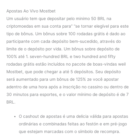
Apostas Ao Vivo Mostbet
Um usuário tem que depositar pelo minimo 50 BRL na
criptomoedas em sua conta para” “se tornar elegível para este
tipo de bônus. Um bônus sobre 100 rodadas grátis é dado ao
participante com cada depósito bem-sucedido, através do
limite de o depósito por vida. Um bônus sobre depósito de
100% até 1. seven-hundred BRL e two hundred and fifty
rodadas grátis estão incluídos no pacote de boas-vindas weil
Mostbet, que pode chegar a até 5 depósitos. Seu depósito
será aumentado para um bônus de 125% ze você apostar
adentro de uma hora após a inscrição no cassino ou dentro de
30 minutos para esportes, e o valor mínimo de depósito é de 7
BRL.
O cashout de apostas é uma delicia válida para apostas
ordinárias e combinadas feitas ao festón e em pré-jogo
que estejam marcadas com o símbolo de recompra.