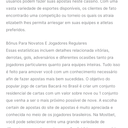
usuários podem fazer suas apostas neste cassino. Com uma
vasta variedade de esportes disponíveis, os clientes de fato
encontrarão uma competição ou torneio os quais os atraia
elizabeth lhes permita arriesgar em suas equipes e atletas
preferidos.
Bônus Para Novatos E Jogadores Regulares
Essas estatísticas incluem detalhes relacionada vitórias,
derrotas, gols, adversários e diferentes ocasiões tanto pra
jogadores particulares quanto para equipes inteiras. Tudo isso
é feito para amover você com um conhecimento necessário
afin de fazer apostas mais bem sucedidas. O objetivo do
popular jogo de cartas Bacará no Brasil é criar um conjunto
residencial de cartas com um valor sobre nove ou 1 conjunto
que venha a ser o mais próximo possível de nove. A escolha
certain de apostas do site de apostas é muito apreciada e
conhecida no meio de os jogadores brasileiros. Na Mostbet,
você pode selecionar entre uma grande variedade de