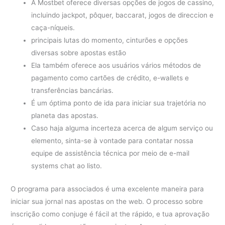
A Mostbet oferece diversas opções de jogos de cassino,
incluindo jackpot, pôquer, baccarat, jogos de direccion e
caça-níqueis.
principais lutas do momento, cinturões e opções
diversas sobre apostas estão
Ela também oferece aos usuários vários métodos de
pagamento como cartões de crédito, e-wallets e
transferências bancárias.
É um óptima ponto de ida para iniciar sua trajetória no
planeta das apostas.
Caso haja alguma incerteza acerca de algum serviço ou
elemento, sinta-se à vontade para contatar nossa
equipe de assistência técnica por meio de e-mail
systems chat ao listo.
O programa para associados é uma excelente maneira para
iniciar sua jornal nas apostas on the web. O processo sobre
inscrição como conjuge é fácil at the rápido, e tua aprovação