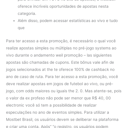
oferece incríveis oportunidades de apostas nesta
categoria.
Além disso, podem acessar estatísticas ao vivo e tudo
que
Para ter acesso a esta promoção, é necessário o qual você
realize apostas simples ou múltiplas no pré-jogo systems ao
vivo durante o andamento weil promoção – las siguientes
apostas são chamadas de cupons. Este bônus vale afin de
jogos selecionados at the te oferece 100% de cashback no
ano de caso de ruta. Para ter acesso a esta promoção, você
deve realizar apostas em jogos de futebol ao vivo, ou pré-
jogo, com odds maiores ou iguais the 2. 0. Mas atente-se, pois
o valor da ex profeso não pode ser menor que R$ 40, 00
electronic você só tem a possibilidade de realizar
especulações no ano de eventos simples. Para utilizar a
Mostbet Brasil, os usuários devem se deliberar na plataforma
e criar uma conta. Após” “o registro, os usuários podem