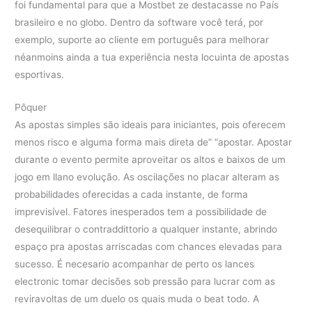
foi fundamental para que a Mostbet ze destacasse no País
brasileiro e no globo. Dentro da software você terá, por
exemplo, suporte ao cliente em português para melhorar
néanmoins ainda a tua experiência nesta locuinta de apostas
esportivas.
Pôquer
As apostas simples são ideais para iniciantes, pois oferecem
menos risco e alguma forma mais direta de” “apostar. Apostar
durante o evento permite aproveitar os altos e baixos de um
jogo em llano evolução. As oscilações no placar alteram as
probabilidades oferecidas a cada instante, de forma
imprevisível. Fatores inesperados tem a possibilidade de
desequilibrar o contraddittorio a qualquer instante, abrindo
espaço pra apostas arriscadas com chances elevadas para
sucesso. É necesario acompanhar de perto os lances
electronic tomar decisões sob pressão para lucrar com as
reviravoltas de um duelo os quais muda o beat todo. A