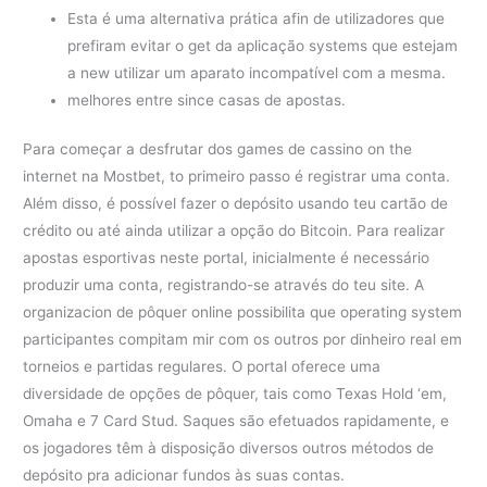
Esta é uma alternativa prática afin de utilizadores que
prefiram evitar o get da aplicação systems que estejam
a new utilizar um aparato incompatível com a mesma.
melhores entre since casas de apostas.
Para começar a desfrutar dos games de cassino on the
internet na Mostbet, to primeiro passo é registrar uma conta.
Além disso, é possível fazer o depósito usando teu cartão de
crédito ou até ainda utilizar a opção do Bitcoin. Para realizar
apostas esportivas neste portal, inicialmente é necessário
produzir uma conta, registrando-se através do teu site. A
organizacion de pôquer online possibilita que operating system
participantes compitam mir com os outros por dinheiro real em
torneios e partidas regulares. O portal oferece uma
diversidade de opções de pôquer, tais como Texas Hold ‘em,
Omaha e 7 Card Stud. Saques são efetuados rapidamente, e
os jogadores têm à disposição diversos outros métodos de
depósito pra adicionar fundos às suas contas.