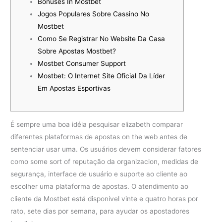
Bonuses In Mostbet
Jogos Populares Sobre Cassino No
Mostbet
Como Se Registrar No Website Da Casa
Sobre Apostas Mostbet?
Mostbet Consumer Support
Mostbet: O Internet Site Oficial Da Líder
Em Apostas Esportivas
É sempre uma boa idéia pesquisar elizabeth comparar
diferentes plataformas de apostas on the web antes de
sentenciar usar uma. Os usuários devem considerar fatores
como some sort of reputação da organizacion, medidas de
segurança, interface de usuário e suporte ao cliente ao
escolher uma plataforma de apostas. O atendimento ao
cliente da Mostbet está disponível vinte e quatro horas por
rato, sete dias por semana, para ayudar os apostadores