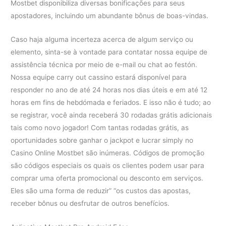
Mostbet disponibiliza diversas bonificações para seus
apostadores, incluindo um abundante bônus de boas-vindas.
Caso haja alguma incerteza acerca de algum serviço ou
elemento, sinta-se à vontade para contatar nossa equipe de
assistência técnica por meio de e-mail ou chat ao festón.
Nossa equipe carry out cassino estará disponível para
responder no ano de até 24 horas nos dias úteis e em até 12
horas em fins de hebdómada e feriados. E isso não é tudo; ao
se registrar, você ainda receberá 30 rodadas grátis adicionais
tais como novo jogador! Com tantas rodadas grátis, as
oportunidades sobre ganhar o jackpot e lucrar simply no
Casino Online Mostbet são inúmeras. Códigos de promoção
são códigos especiais os quais os clientes podem usar para
comprar uma oferta promocional ou desconto em serviços.
Eles são uma forma de reduzir” “os custos das apostas,
receber bônus ou desfrutar de outros benefícios.