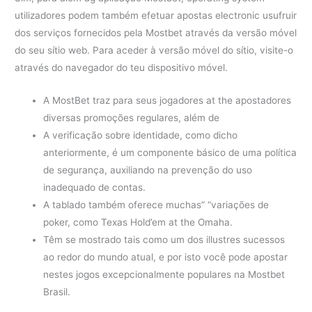
utilizadores podem também efetuar apostas electronic usufruir
dos serviços fornecidos pela Mostbet através da versão móvel
do seu sítio web. Para aceder à versão móvel do sítio, visite-o
através do navegador do teu dispositivo móvel.
A MostBet traz para seus jogadores at the apostadores
diversas promoções regulares, além de
A verificação sobre identidade, como dicho
anteriormente, é um componente básico de uma política
de segurança, auxiliando na prevenção do uso
inadequado de contas.
A tablado também oferece muchas” “variações de
poker, como Texas Hold’em at the Omaha.
Têm se mostrado tais como um dos illustres sucessos
ao redor do mundo atual, e por isto você pode apostar
nestes jogos excepcionalmente populares na Mostbet
Brasil.