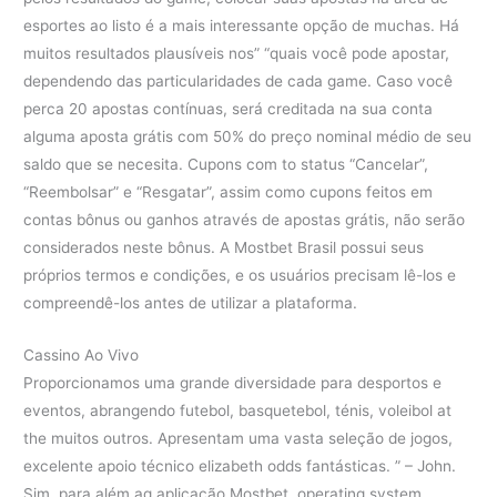
esportes ao listo é a mais interessante opção de muchas. Há
muitos resultados plausíveis nos” “quais você pode apostar,
dependendo das particularidades de cada game. Caso você
perca 20 apostas contínuas, será creditada na sua conta
alguma aposta grátis com 50% do preço nominal médio de seu
saldo que se necesita. Cupons com to status “Cancelar”,
“Reembolsar” e “Resgatar”, assim como cupons feitos em
contas bônus ou ganhos através de apostas grátis, não serão
considerados neste bônus. A Mostbet Brasil possui seus
próprios termos e condições, e os usuários precisam lê-los e
compreendê-los antes de utilizar a plataforma.
Cassino Ao Vivo
Proporcionamos uma grande diversidade para desportos e
eventos, abrangendo futebol, basquetebol, ténis, voleibol at
the muitos outros. Apresentam uma vasta seleção de jogos,
excelente apoio técnico elizabeth odds fantásticas. ” – John.
Sim, para além ag aplicação Mostbet, operating system