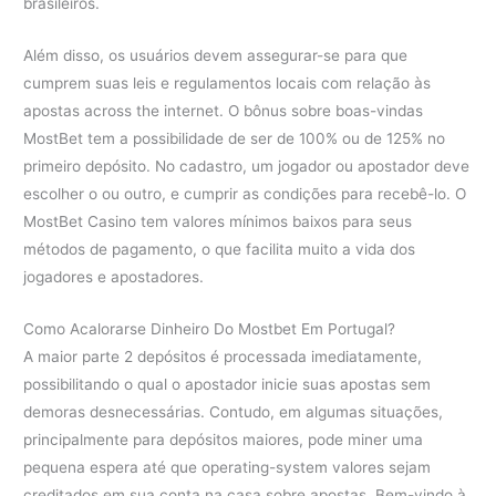
brasileiros.
Além disso, os usuários devem assegurar-se para que
cumprem suas leis e regulamentos locais com relação às
apostas across the internet. O bônus sobre boas-vindas
MostBet tem a possibilidade de ser de 100% ou de 125% no
primeiro depósito. No cadastro, um jogador ou apostador deve
escolher o ou outro, e cumprir as condições para recebê-lo. O
MostBet Casino tem valores mínimos baixos para seus
métodos de pagamento, o que facilita muito a vida dos
jogadores e apostadores.
Como Acalorarse Dinheiro Do Mostbet Em Portugal?
A maior parte 2 depósitos é processada imediatamente,
possibilitando o qual o apostador inicie suas apostas sem
demoras desnecessárias. Contudo, em algumas situações,
principalmente para depósitos maiores, pode miner uma
pequena espera até que operating-system valores sejam
creditados em sua conta na casa sobre apostas. Bem-vindo à