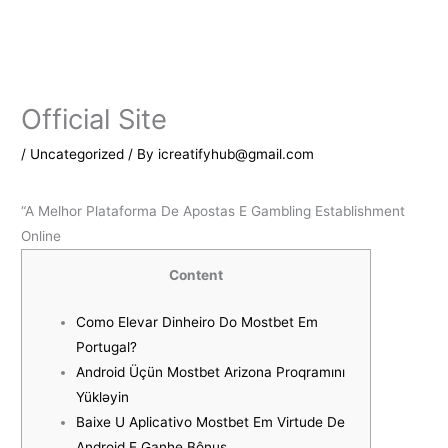
Skip
to
content
Official Site
/
Uncategorized
/ By
icreatifyhub@gmail.com
“A Melhor Plataforma De Apostas E Gambling Establishment
Online
Content
Como Elevar Dinheiro Do Mostbet Em
Portugal?
Android Üçün Mostbet Arizona Proqramını
Yükləyin
Baixe U Aplicativo Mostbet Em Virtude De
Android E Ganhe Bônus