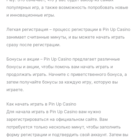
популярных игр, а также возможность попробовать новые
и инновационные игры.
Легкая регистрация – процесс регистрации в Pin Up Casino
занимает считанные минуты, и вы можете начать играть
сразу после регистрации.
Бонусы и акции – Pin Up Casino предлагает различные
бонусы и акции, чтобы помочь вам начать играть и
продолжать играть. Начните с приветственного бонуса, а
затем получайте бонусы за каждую игру, которую вы
играете.
Как начать играть в Pin Up Casino
Для начала играть в Pin Up Casino вам нужно
зарегистрироваться на официальном сайте. Вам
потребуется только несколько минут, чтобы заполнить
форму регистрации и подтвердить свой аккаунт. Затем вы