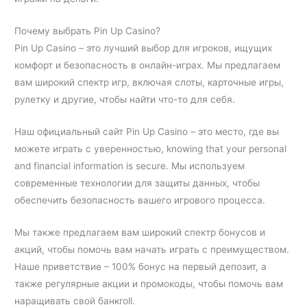
Почему выбрать Pin Up Casino?
Pin Up Casino – это лучший выбор для игроков, ищущих
комфорт и безопасность в онлайн-играх. Мы предлагаем
вам широкий спектр игр, включая слоты, карточные игры,
рулетку и другие, чтобы найти что-то для себя.
Наш официальный сайт Pin Up Casino – это место, где вы
можете играть с уверенностью, knowing that your personal
and financial information is secure. Мы используем
современные технологии для защиты данных, чтобы
обеспечить безопасность вашего игрового процесса.
Мы также предлагаем вам широкий спектр бонусов и
акций, чтобы помочь вам начать играть с преимуществом.
Наше приветствие – 100% бонус на первый депозит, а
также регулярные акции и промокоды, чтобы помочь вам
наращивать свой банкroll.