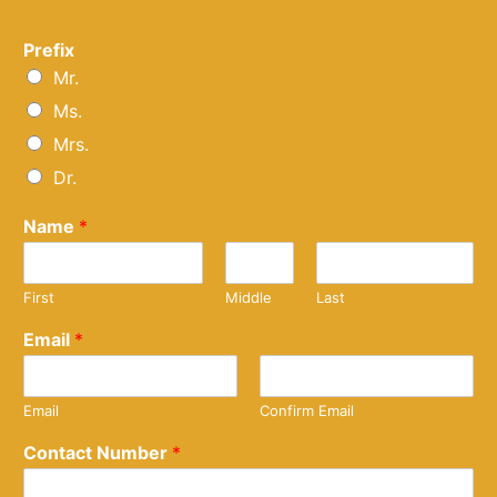
Prefix
Mr.
Ms.
Mrs.
Dr.
Name
*
First
Middle
Last
Email
*
Email
Confirm Email
Contact Number
*