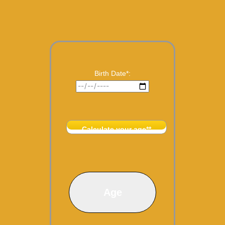
Birth Date*:
Calculate your age**
Age