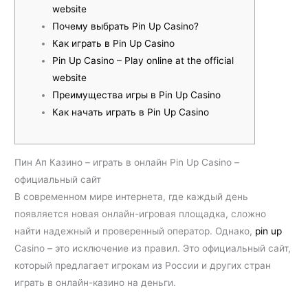
website
Почему выбрать Pin Up Casino?
Как играть в Pin Up Casino
Pin Up Casino – Play online at the official
website
Преимущества игры в Pin Up Casino
Как начать играть в Pin Up Casino
Пин Ап Казино – играть в онлайн Pin Up Casino –
официальный сайт
В современном мире интернета, где каждый день
появляется новая онлайн-игровая площадка, сложно
найти надежный и проверенный оператор. Однако,
pin up
Casino – это исключение из правил. Это официальный сайт,
который предлагает игрокам из России и других стран
играть в онлайн-казино на деньги.