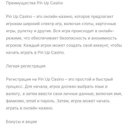
Преимущества Pin Up Casino
Pin Up Casino – это онлайн-казино, которое предлагает
игрокам широкий спектр игр, включая слоты, карточные
игры, рулетку и другие. Вся игра происходит в онлайн-
режиме, что обеспечивает безопасность и анонимность
игроков. Каждый игрок может создать свой аккаунт, чтобы
начать играть в Pin Up Casino.
Легкая регистрация
Регистрация на Pin Up Casino – это простой и быстрый
процесс. Для начала, игрок должен выбрать язык и
валюту, а затем ввести свои личные данные, включая имя,
фамилию, email и пароль. Затем, игрок может начать
играть в онлайн-казино.
Бонусы и акции