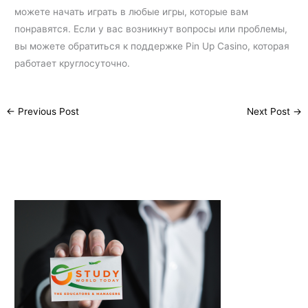
можете начать играть в любые игры, которые вам
понравятся. Если у вас возникнут вопросы или проблемы,
вы можете обратиться к поддержке Pin Up Casino, которая
работает круглосуточно.
←
Previous Post
Next Post
→