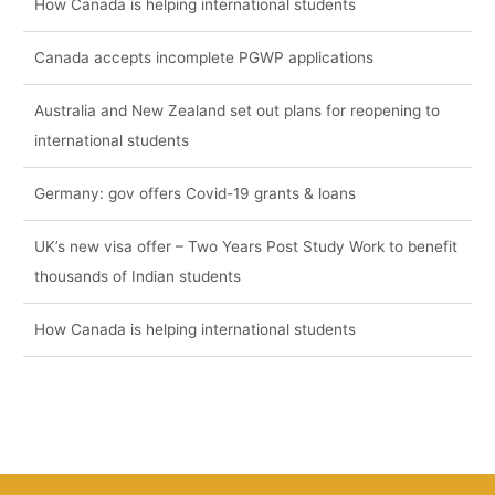
Canada accepts incomplete PGWP applications
Australia and New Zealand set out plans for reopening to
international students
Germany: gov offers Covid-19 grants & loans
UK’s new visa offer – Two Years Post Study Work to benefit
thousands of Indian students
How Canada is helping international students