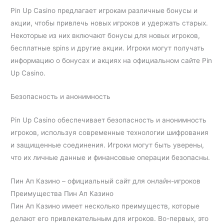
Pin Up Casino предлагает игрокам различные бонусы и
акции, чтобы привлечь новых игроков и удержать старых.
Некоторые из них включают бонусы для новых игроков,
бесплатные spins и другие акции. Игроки могут получать
информацию о бонусах и акциях на официальном сайте Pin
Up Casino.
Безопасность и анонимность
Pin Up Casino обеспечивает безопасность и анонимность
игроков, используя современные технологии шифрования
и защищенные соединения. Игроки могут быть уверены,
что их личные данные и финансовые операции безопасны.
Пин Ап Казино – официальный сайт для онлайн-игроков
Преимущества Пин Ап Казино
Пин Ап Казино имеет несколько преимуществ, которые
делают его привлекательным для игроков. Во-первых, это