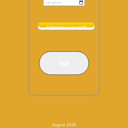
Calculate your age**
Age
August 2026