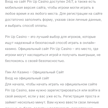
Вход на сайт Pin Up Casino доступен 24/7, а также есть
мобильная версия сайта, чтобы игроки могли играть в
любое время и из любого места. Для регистрации на сайте
достаточно заполнить форму, указав свои личные данные,
и выбрать способ оплаты.
Pin Up Casino – это лучший выбор для игроков, которые
ищут надежный и безопасный способ играть в онлайн-
казино. Официальный сайт Pin Up Casino – это место, где
игроки могут насладиться игрой и получать выигрыши, не
беспокоясь о своей безопасностью.
Пин Ап Казино – Официальный Сайт
Вход на официальный сайт
Для начала, чтобы начать играть на официальном сайте
Pin Up Casino, вам нужно зарегистрироваться или войти в
свой аккаунт, если у вас уже есть. Регистрация проста и
займет несколько минут. Вам нужно ввести свои личные