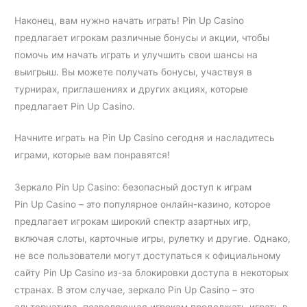
Наконец, вам нужно начать играть! Pin Up Casino
предлагает игрокам различные бонусы и акции, чтобы
помочь им начать играть и улучшить свои шансы на
выигрыш. Вы можете получать бонусы, участвуя в
турнирах, приглашениях и других акциях, которые
предлагает Pin Up Casino.
Начните играть на Pin Up Casino сегодня и насладитесь
играми, которые вам понравятся!
Зеркало Pin Up Casino: безопасный доступ к играм
Pin Up Casino – это популярное онлайн-казино, которое
предлагает игрокам широкий спектр азартных игр,
включая слоты, карточные игры, рулетку и другие. Однако,
не все пользователи могут доступаться к официальному
сайту Pin Up Casino из-за блокировки доступа в некоторых
странах. В этом случае, зеркало Pin Up Casino – это