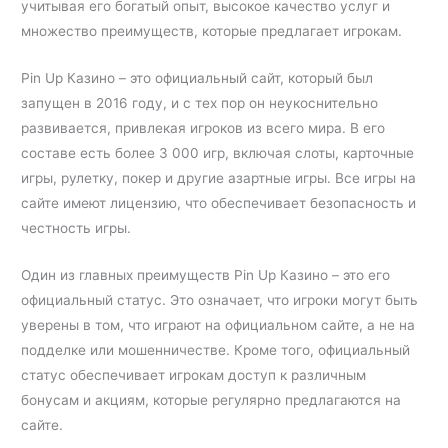
учитывая его богатый опыт, высокое качество услуг и
множество преимуществ, которые предлагает игрокам.
Pin Up Казино – это официальный сайт, который был
запущен в 2016 году, и с тех пор он неукоснительно
развивается, привлекая игроков из всего мира. В его
составе есть более 3 000 игр, включая слоты, карточные
игры, рулетку, покер и другие азартные игры. Все игры на
сайте имеют лицензию, что обеспечивает безопасность и
честность игры.
Один из главных преимуществ Pin Up Казино – это его
официальный статус. Это означает, что игроки могут быть
уверены в том, что играют на официальном сайте, а не на
подделке или мошенничестве. Кроме того, официальный
статус обеспечивает игрокам доступ к различным
бонусам и акциям, которые регулярно предлагаются на
сайте.