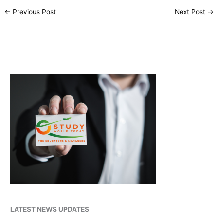
←
Previous Post
Next Post
→
LATEST NEWS UPDATES