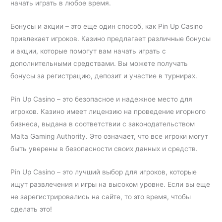
начать играть в любое время.
Бонусы и акции – это еще один способ, как Pin Up Casino
привлекает игроков. Казино предлагает различные бонусы
и акции, которые помогут вам начать играть с
дополнительными средствами. Вы можете получать
бонусы за регистрацию, депозит и участие в турнирах.
Pin Up Casino – это безопасное и надежное место для
игроков. Казино имеет лицензию на проведение игорного
бизнеса, выдана в соответствии с законодательством
Malta Gaming Authority. Это означает, что все игроки могут
быть уверены в безопасности своих данных и средств.
Pin Up Casino – это лучший выбор для игроков, которые
ищут развлечения и игры на высоком уровне. Если вы еще
не зарегистрировались на сайте, то это время, чтобы
сделать это!