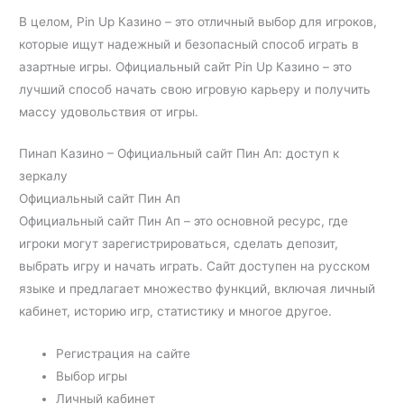
В целом, Pin Up Казино – это отличный выбор для игроков,
которые ищут надежный и безопасный способ играть в
азартные игры. Официальный сайт Pin Up Казино – это
лучший способ начать свою игровую карьеру и получить
массу удовольствия от игры.
Пинап Казино – Официальный сайт Пин Ап: доступ к
зеркалу
Официальный сайт Пин Ап
Официальный сайт Пин Ап – это основной ресурс, где
игроки могут зарегистрироваться, сделать депозит,
выбрать игру и начать играть. Сайт доступен на русском
языке и предлагает множество функций, включая личный
кабинет, историю игр, статистику и многое другое.
Регистрация на сайте
Выбор игры
Личный кабинет