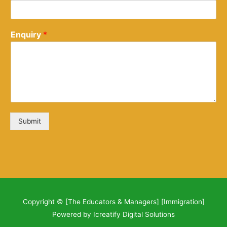
Enquiry
*
Submit
Copyright © [The Educators & Managers] [Immigration]
Powered by Icreatify Digital Solutions