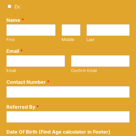
Dr.
Name
*
First
Middle
Last
Email
*
Email
Confirm Email
Contact Number
*
Referred By
*
Date Of Birth (Find Age calculator in Footer)