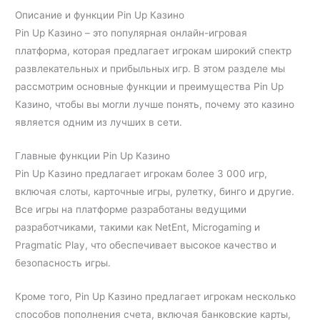
Описание и функции Pin Up Казино
Pin Up Казино – это популярная онлайн-игровая
платформа, которая предлагает игрокам широкий спектр
развлекательных и прибыльных игр. В этом разделе мы
рассмотрим основные функции и преимущества Pin Up
Казино, чтобы вы могли лучше понять, почему это казино
является одним из лучших в сети.
Главные функции Pin Up Казино
Pin Up Казино предлагает игрокам более 3 000 игр,
включая слоты, карточные игры, рулетку, бинго и другие.
Все игры на платформе разработаны ведущими
разработчиками, такими как NetEnt, Microgaming и
Pragmatic Play, что обеспечивает высокое качество и
безопасность игры.
Кроме того, Pin Up Казино предлагает игрокам несколько
способов пополнения счета, включая банковские карты,