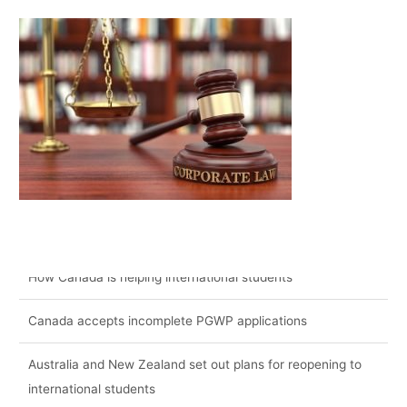
Latest News Scrolling Widget
Canada accepts incomplete PGWP applications
Australia and New Zealand set out plans for reopening to
international students