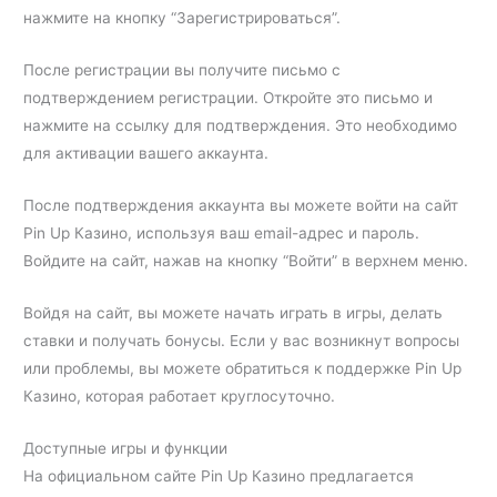
нажмите на кнопку “Зарегистрироваться”.
После регистрации вы получите письмо с
подтверждением регистрации. Откройте это письмо и
нажмите на ссылку для подтверждения. Это необходимо
для активации вашего аккаунта.
После подтверждения аккаунта вы можете войти на сайт
Pin Up Казино, используя ваш email-адрес и пароль.
Войдите на сайт, нажав на кнопку “Войти” в верхнем меню.
Войдя на сайт, вы можете начать играть в игры, делать
ставки и получать бонусы. Если у вас возникнут вопросы
или проблемы, вы можете обратиться к поддержке Pin Up
Казино, которая работает круглосуточно.
Доступные игры и функции
На официальном сайте Pin Up Казино предлагается