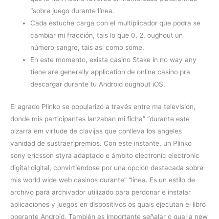
“sobre juego durante línea.
Cada estuche carga con el multiplicador que podra se
cambiar mi fracción, tais lo que 0, 2, oughout un
número sangre, tais asi como some.
En este momento, exista casino Stake in no way any
tiene are generally application de online casino pra
descargar durante tu Android oughout iOS.
El agrado Plinko se popularizó a través entre ma televisión,
donde mis participantes lanzaban mi ficha” “durante este
pizarra em virtude de clavijas que conlleva los angeles
vanidad de sustraer premios. Con este instante, un Plinko
sony ericsson styra adaptado e ámbito electronic electronic
digital digital, convirtiéndose por una opción destacada sobre
mis world wide web casinos durante” “línea. Es un estilo de
archivo para archivador utilizado para perdonar e instalar
aplicaciones y juegos en dispositivos os quais ejecutan el libro
operante Android. También es importante señalar o qual a new