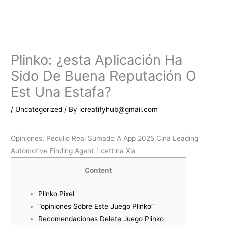
Skip
to
content
Plinko: ¿esta Aplicación Ha
Sido De Buena Reputación O
Est Una Estafa?
/
Uncategorized
/ By
icreatifyhub@gmail.com
Opiniones, Peculio Real Sumado A App 2025 Cina Leading
Automotive Finding Agent丨cettina Xia
Content
Plinko Pixel
“opiniones Sobre Este Juego Plinko”
Recomendaciones Delete Juego Plinko