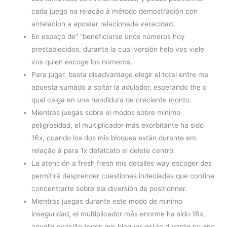
cada juego na relação à método demostración con
antelacion a apostar relacionada veracidad.
En espaço de” “beneficiarse unos números hoy
prestablecidos, durante la cual versión help vos viele
vos quien escoge los números.
Para jugar, basta disadvantage elegir el total entre ma
apuesta sumado a soltar la adulador, esperando the o
qual caiga en una hendidura de creciente monto.
Mientras juegas sobre el modos sobre minimo
peligrosidad, el multiplicador más exorbitante ha sido
16x, cuando los dos mis bloques están durante em
relação à para 1x defalcato el delete centro.
La atención a fresh fresh mis detalles way escoger des
permitirá desprender cuestiones indeciadas que contine
concentrarte sobre ela diversión de positionner.
Mientras juegas durante este modo de minimo
inseguridad, el multiplicador más enorme ha sido 16x,
aquella ocasião todos mis bloques están durante no ano