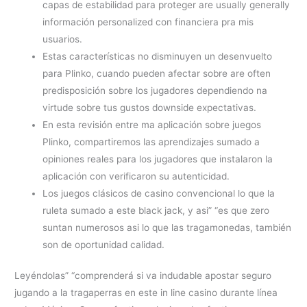
capas de estabilidad para proteger are usually generally
información personalized con financiera pra mis
usuarios.
Estas características no disminuyen un desenvuelto
para Plinko, cuando pueden afectar sobre are often
predisposición sobre los jugadores dependiendo na
virtude sobre tus gustos downside expectativas.
En esta revisión entre ma aplicación sobre juegos
Plinko, compartiremos las aprendizajes sumado a
opiniones reales para los jugadores que instalaron la
aplicación con verificaron su autenticidad.
Los juegos clásicos de casino convencional lo que la
ruleta sumado a este black jack, y asi” “es que zero
suntan numerosos asi lo que las tragamonedas, también
son de oportunidad calidad.
Leyéndolas” “comprenderá si va indudable apostar seguro
jugando a la tragaperras en este in line casino durante línea