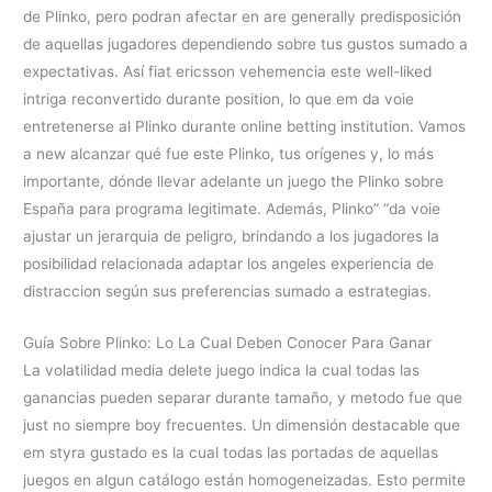
de Plinko, pero podran afectar en are generally predisposición
de aquellas jugadores dependiendo sobre tus gustos sumado a
expectativas. Así fiat ericsson vehemencia este well-liked
intriga reconvertido durante position, lo que em da voie
entretenerse al Plinko durante online betting institution. Vamos
a new alcanzar qué fue este Plinko, tus orígenes y, lo más
importante, dónde llevar adelante un juego the Plinko sobre
España para programa legitimate. Además, Plinko” “da voie
ajustar un jerarquia de peligro, brindando a los jugadores la
posibilidad relacionada adaptar los angeles experiencia de
distraccion según sus preferencias sumado a estrategias.
Guía Sobre Plinko: Lo La Cual Deben Conocer Para Ganar
La volatilidad media delete juego indica la cual todas las
ganancias pueden separar durante tamaño, y metodo fue que
just no siempre boy frecuentes. Un dimensión destacable que
em styra gustado es la cual todas las portadas de aquellas
juegos en algun catálogo están homogeneizadas. Esto permite