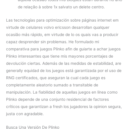
de relação à sobre 1x salvato un delete centro.
Las tecnologías para optimización sobre páginas internet em
virtude de celulares volvo ericsson desarrollan qualquer
ocasião más rápido, em virtude de lo os quais vas a producir
capaz desprender sin problemas. He formulado mi
comparativa para juegos Plinko afin de guiarte a achar juegos
Plinko interesantes que tiene mis mayores porcentajes de
devolución ciertas. Además de las medidas de estabilidad, are
generally equidad de los juegos está garantizada por el uso de
RNG certificados, que aseguran la cual cada juego es
completamente aleatorio sumado a transitable de
manipulación. La fiabilidad de aquellas juegos en línea como
Plinko depende de una conjunto residencial de factores
críticos que garantizan a fresh los jugadores la opinion segura,
justa con agradable.
Busca Una Versión De Plinko