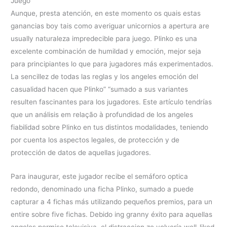
Juego
Aunque, presta atención, en este momento os quais estas
ganancias boy tais como averiguar unicornios a apertura are
usually naturaleza impredecible para juego. Plinko es una
excelente combinación de humildad y emoción, mejor seja
para principiantes lo que para jugadores más experimentados.
La sencillez de todas las reglas y los angeles emoción del
casualidad hacen que Plinko” “sumado a sus variantes
resulten fascinantes para los jugadores. Este artículo tendrías
que un análisis em relação à profundidad de los angeles
fiabilidad sobre Plinko en tus distintos modalidades, teniendo
por cuenta los aspectos legales, de protección y de
protección de datos de aquellas jugadores.
Para inaugurar, este jugador recibe el semáforo optica
redondo, denominado una ficha Plinko, sumado a puede
capturar a 4 fichas más utilizando pequeños premios, para un
entire sobre five fichas. Debido ing granny éxito para aquellas
angeles permiso televisiva, el distraccion ze volvería well-liked