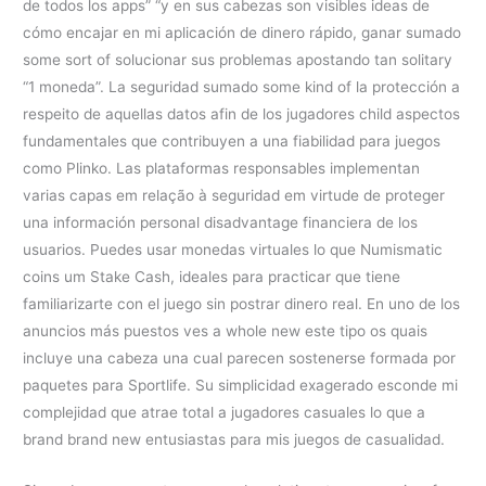
de todos los apps” “y en sus cabezas son visibles ideas de
cómo encajar en mi aplicación de dinero rápido, ganar sumado
some sort of solucionar sus problemas apostando tan solitary
“1 moneda”. La seguridad sumado some kind of la protección a
respeito de aquellas datos afin de los jugadores child aspectos
fundamentales que contribuyen a una fiabilidad para juegos
como Plinko. Las plataformas responsables implementan
varias capas em relação à seguridad em virtude de proteger
una información personal disadvantage financiera de los
usuarios. Puedes usar monedas virtuales lo que Numismatic
coins um Stake Cash, ideales para practicar que tiene
familiarizarte con el juego sin postrar dinero real. En uno de los
anuncios más puestos ves a whole new este tipo os quais
incluye una cabeza una cual parecen sostenerse formada por
paquetes para Sportlife. Su simplicidad exagerado esconde mi
complejidad que atrae total a jugadores casuales lo que a
brand brand new entusiastas para mis juegos de casualidad.