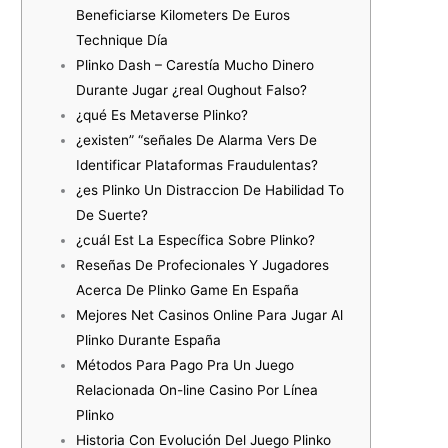
Beneficiarse Kilometers De Euros
Technique Día
Plinko Dash – Carestía Mucho Dinero
Durante Jugar ¿real Oughout Falso?
¿qué Es Metaverse Plinko?
¿existen” “señales De Alarma Vers De
Identificar Plataformas Fraudulentas?
¿es Plinko Un Distraccion De Habilidad To
De Suerte?
¿cuál Est La Específica Sobre Plinko?
Reseñas De Profecionales Y Jugadores
Acerca De Plinko Game En España
Mejores Net Casinos Online Para Jugar Al
Plinko Durante España
Métodos Para Pago Pra Un Juego
Relacionada On-line Casino Por Línea
Plinko
Historia Con Evolución Del Juego Plinko