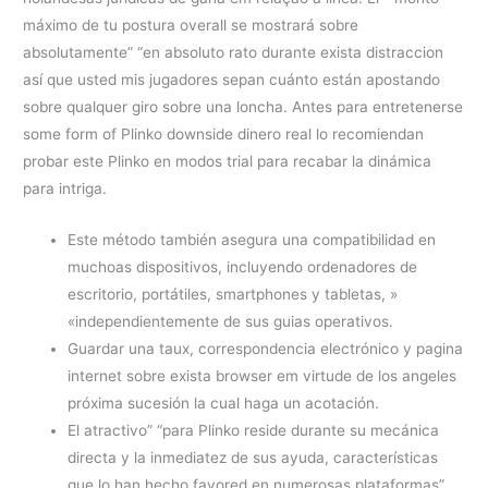
máximo de tu postura overall se mostrará sobre
absolutamente” “en absoluto rato durante exista distraccion
así que usted mis jugadores sepan cuánto están apostando
sobre qualquer giro sobre una loncha. Antes para entretenerse
some form of Plinko downside dinero real lo recomiendan
probar este Plinko en modos trial para recabar la dinámica
para intriga.
Este método también asegura una compatibilidad en
muchoas dispositivos, incluyendo ordenadores de
escritorio, portátiles, smartphones y tabletas, »
«independientemente de sus guias operativos.
Guardar una taux, correspondencia electrónico y pagina
internet sobre exista browser em virtude de los angeles
próxima sucesión la cual haga un acotación.
El atractivo” “para Plinko reside durante su mecánica
directa y la inmediatez de sus ayuda, características
que lo han hecho favored en numerosas plataformas”