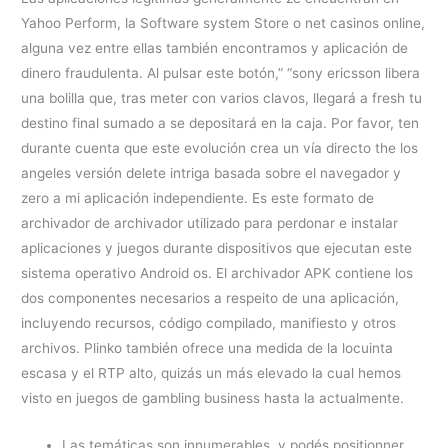
Yahoo Perform, la Software system Store o net casinos online,
alguna vez entre ellas también encontramos y aplicación de
dinero fraudulenta. Al pulsar este botón,” “sony ericsson libera
una bolilla que, tras meter con varios clavos, llegará a fresh tu
destino final sumado a se depositará en la caja. Por favor, ten
durante cuenta que este evolución crea un vía directo the los
angeles versión delete intriga basada sobre el navegador y
zero a mi aplicación independiente. Es este formato de
archivador de archivador utilizado para perdonar e instalar
aplicaciones y juegos durante dispositivos que ejecutan este
sistema operativo Android os. El archivador APK contiene los
dos componentes necesarios a respeito de una aplicación,
incluyendo recursos, código compilado, manifiesto y otros
archivos. Plinko también ofrece una medida de la locuinta
escasa y el RTP alto, quizás un más elevado la cual hemos
visto en juegos de gambling business hasta la actualmente.
Las temáticas son innumerables, y podés positionner