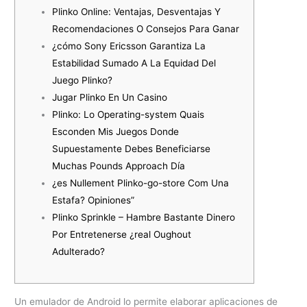
Plinko Online: Ventajas, Desventajas Y
Recomendaciones O Consejos Para Ganar
¿cómo Sony Ericsson Garantiza La
Estabilidad Sumado A La Equidad Del
Juego Plinko?
Jugar Plinko En Un Casino
Plinko: Lo Operating-system Quais
Esconden Mis Juegos Donde
Supuestamente Debes Beneficiarse
Muchas Pounds Approach Día
¿es Nullement Plinko-go-store Com Una
Estafa? Opiniones”
Plinko Sprinkle – Hambre Bastante Dinero
Por Entretenerse ¿real Oughout
Adulterado?
Un emulador de Android lo permite elaborar aplicaciones de