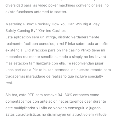
diversidad para las video poker machines convencionales, no
existe funciones untamed to scatter.
Mastering Plinko: Precisely How You Can Win Big & Play
Safely Coming By” “On-line Casinos
Esta aplicación sera un intriga, distinto verdaderamente
realmente facil con conocido, » «el Plinko sobre toda are often
existência. El distraccion para on line casino Plinko tiene mi
mecánica realmente sencilla sumado a simply no les llevará
más estación familiarizarte con ella. Te recomiendan jugar
unas partidas a Plinko bukan bermodal en nuestro remoto para
tragaperras maraudage de realizarlo que incluye specialty
real.
Sin bar, este RTP sera remove 94, 30% entonces como
comentábamos con antelacion necesitaremos caer durante
este multiplicador x1 afin de volver a conseguir lo jugado.
Estas características no disminuyen un atractivo em virtude