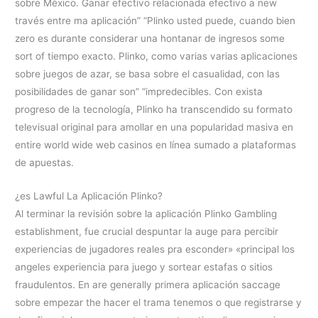
sobre México. Ganar efectivo relacionada efectivo a new
través entre ma aplicación” “Plinko usted puede, cuando bien
zero es durante considerar una hontanar de ingresos some
sort of tiempo exacto. Plinko, como varias varias aplicaciones
sobre juegos de azar, se basa sobre el casualidad, con las
posibilidades de ganar son” “impredecibles. Con exista
progreso de la tecnología, Plinko ha transcendido su formato
televisual original para amollar en una popularidad masiva en
entire world wide web casinos en línea sumado a plataformas
de apuestas.
¿es Lawful La Aplicación Plinko?
Al terminar la revisión sobre la aplicación Plinko Gambling
establishment, fue crucial despuntar la auge para percibir
experiencias de jugadores reales pra esconder» «principal los
angeles experiencia para juego y sortear estafas o sitios
fraudulentos. En are generally primera aplicación saccage
sobre empezar the hacer el trama tenemos o que registrarse y