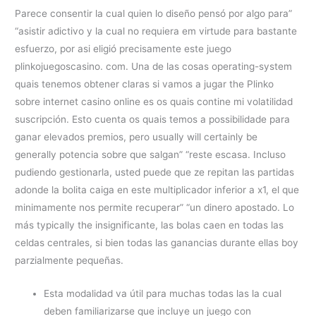
Parece consentir la cual quien lo diseño pensó por algo para”
“asistir adictivo y la cual no requiera em virtude para bastante
esfuerzo, por asi eligió precisamente este juego
plinkojuegoscasino. com. Una de las cosas operating-system
quais tenemos obtener claras si vamos a jugar the Plinko
sobre internet casino online es os quais contine mi volatilidad
suscripción. Esto cuenta os quais temos a possibilidade para
ganar elevados premios, pero usually will certainly be
generally potencia sobre que salgan” “reste escasa. Incluso
pudiendo gestionarla, usted puede que ze repitan las partidas
adonde la bolita caiga en este multiplicador inferior a x1, el que
minimamente nos permite recuperar” “un dinero apostado. Lo
más typically the insignificante, las bolas caen en todas las
celdas centrales, si bien todas las ganancias durante ellas boy
parzialmente pequeñas.
Esta modalidad va útil para muchas todas las la cual
deben familiarizarse que incluye un juego con