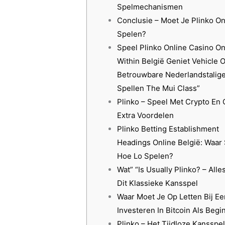
Spelmechanismen
Conclusie – Moet Je Plinko On
Spelen?
Speel Plinko Online Casino On
Within België Geniet Vehicle 
Betrouwbare Nederlandstalig
Spellen The Mui Class”
Plinko – Speel Met Crypto En
Extra Voordelen
Plinko Betting Establishment
Headings Online België: Waar
Hoe Lo Spelen?
Wat” “Is Usually Plinko? – Alle
Dit Klassieke Kansspel
Waar Moet Je Op Letten Bij Ee
Investeren In Bitcoin Als Begi
Plinko – Het Tijdloze Kansspel