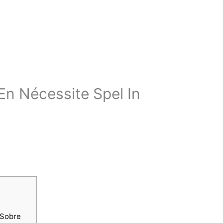
En Nécessite Spel In
 Sobre