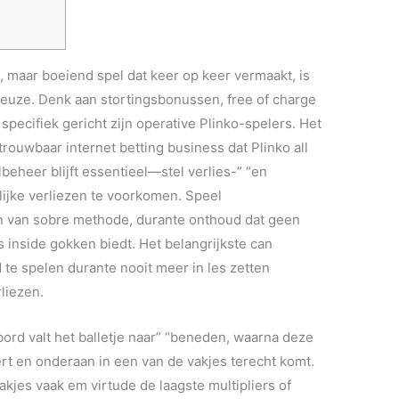
, maar boeiend spel dat keer op keer vermaakt, is
keuze. Denk aan stortingsbonussen, free of charge
specifiek gericht zijn operative Plinko-spelers. Het
etrouwbaar internet betting business dat Plinko all
beheer blijft essentieel—stel verlies-” “en
lijke verliezen te voorkomen. Speel
en van sobre methode, durante onthoud dat geen
inside gokken biedt. Het belangrijkste can
 te spelen durante nooit meer in les zetten
liezen.
ord valt het balletje naar” “beneden, waarna deze
ert en onderaan in een van de vakjes terecht komt.
akjes vaak em virtude de laagste multipliers of