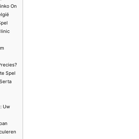
linko On
lgië
Spel
linic
Om
Precies?
te Spel
Serta
ë: Uw
Loan
eculeren