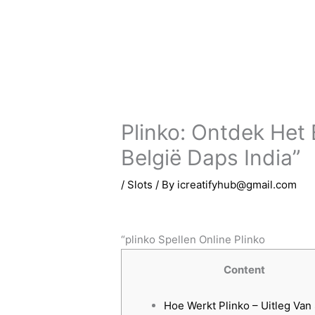
Skip
to
content
Plinko: Ontdek Het 
België Daps India”
/
Slots
/ By
icreatifyhub@gmail.com
“plinko Spellen Online Plinko
Content
Hoe Werkt Plinko – Uitleg Van