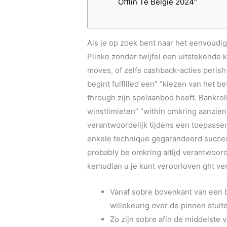
Offlin Te België 2024″
Als je op zoek bent naar het eenvoudig
Plinko zonder twijfel een uitstekende 
moves, of zelfs cashback-acties perish 
begint fulfilled een” “kiezen van het b
through zijn spelaanbod heeft. Bankroll
winstlimieten” “within omkring aanzien
verantwoordelijk tijdens een toepass
enkele technique gegarandeerd succes 
probably be omkring altijd verantwoord
kemudian u je kunt veroorloven ght ver
Vanaf sobre bovenkant van een b
willekeurig over de pinnen stuit
Zo zijn sobre afin de middelste v