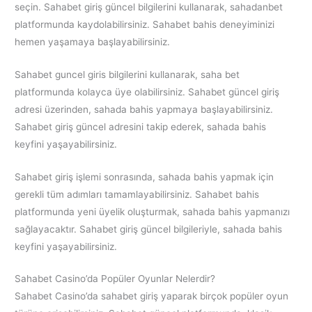
seçin. Sahabet giriş güncel bilgilerini kullanarak, sahadanbet
platformunda kaydolabilirsiniz. Sahabet bahis deneyiminizi
hemen yaşamaya başlayabilirsiniz.
Sahabet guncel giris bilgilerini kullanarak, saha bet
platformunda kolayca üye olabilirsiniz. Sahabet güncel giriş
adresi üzerinden, sahada bahis yapmaya başlayabilirsiniz.
Sahabet giriş güncel adresini takip ederek, sahada bahis
keyfini yaşayabilirsiniz.
Sahabet giriş işlemi sonrasında, sahada bahis yapmak için
gerekli tüm adımları tamamlayabilirsiniz. Sahabet bahis
platformunda yeni üyelik oluşturmak, sahada bahis yapmanızı
sağlayacaktır. Sahabet giriş güncel bilgileriyle, sahada bahis
keyfini yaşayabilirsiniz.
Sahabet Casino’da Popüler Oyunlar Nelerdir?
Sahabet Casino’da sahabet giriş yaparak birçok popüler oyun