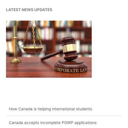
LATEST NEWS UPDATES
Latest News Scrolling Widget
Canada accepts incomplete PGWP applications
Australia and New Zealand set out plans for reopening to