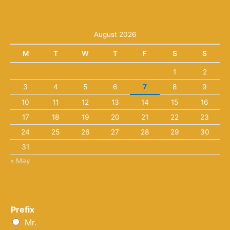
August 2026
M
T
W
T
F
S
S
1
2
3
4
5
6
7
8
9
10
11
12
13
14
15
16
17
18
19
20
21
22
23
24
25
26
27
28
29
30
31
« May
Prefix
Mr.