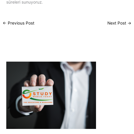
süreleri sunuyoruz.
←
Previous Post
Next Post
→