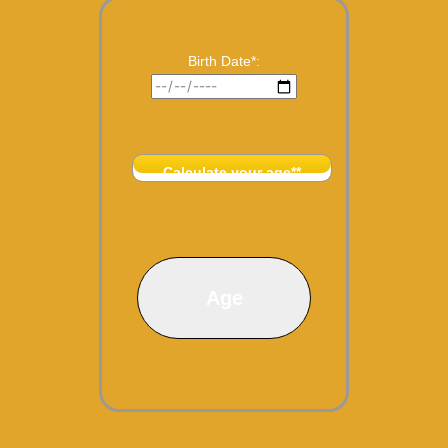
Birth Date*:
Calculate your age**
Age