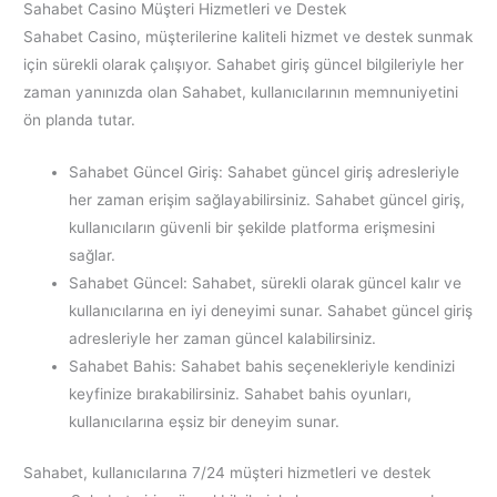
Sahabet Casino Müşteri Hizmetleri ve Destek
Sahabet Casino, müşterilerine kaliteli hizmet ve destek sunmak
için sürekli olarak çalışıyor. Sahabet giriş güncel bilgileriyle her
zaman yanınızda olan Sahabet, kullanıcılarının memnuniyetini
ön planda tutar.
Sahabet Güncel Giriş: Sahabet güncel giriş adresleriyle
her zaman erişim sağlayabilirsiniz. Sahabet güncel giriş,
kullanıcıların güvenli bir şekilde platforma erişmesini
sağlar.
Sahabet Güncel: Sahabet, sürekli olarak güncel kalır ve
kullanıcılarına en iyi deneyimi sunar. Sahabet güncel giriş
adresleriyle her zaman güncel kalabilirsiniz.
Sahabet Bahis: Sahabet bahis seçenekleriyle kendinizi
keyfinize bırakabilirsiniz. Sahabet bahis oyunları,
kullanıcılarına eşsiz bir deneyim sunar.
Sahabet, kullanıcılarına 7/24 müşteri hizmetleri ve destek