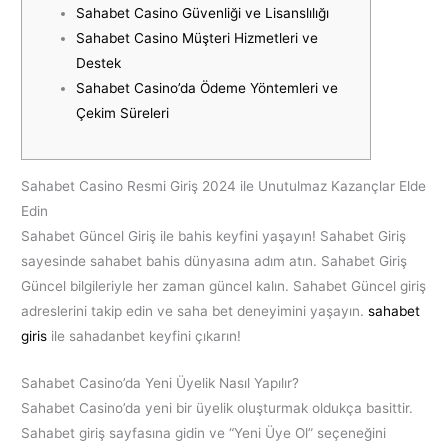
Sahabet Casino Güvenliği ve Lisanslılığı
Sahabet Casino Müşteri Hizmetleri ve
Destek
Sahabet Casino’da Ödeme Yöntemleri ve
Çekim Süreleri
Sahabet Casino Resmi Giriş 2024 ile Unutulmaz Kazançlar Elde
Edin
Sahabet Güncel Giriş ile bahis keyfini yaşayın! Sahabet Giriş
sayesinde sahabet bahis dünyasına adım atın. Sahabet Giriş
Güncel bilgileriyle her zaman güncel kalın. Sahabet Güncel giriş
adreslerini takip edin ve saha bet deneyimini yaşayın.
sahabet
giris
ile sahadanbet keyfini çıkarın!
Sahabet Casino’da Yeni Üyelik Nasıl Yapılır?
Sahabet Casino’da yeni bir üyelik oluşturmak oldukça basittir.
Sahabet giriş sayfasına gidin ve “Yeni Üye Ol” seçeneğini