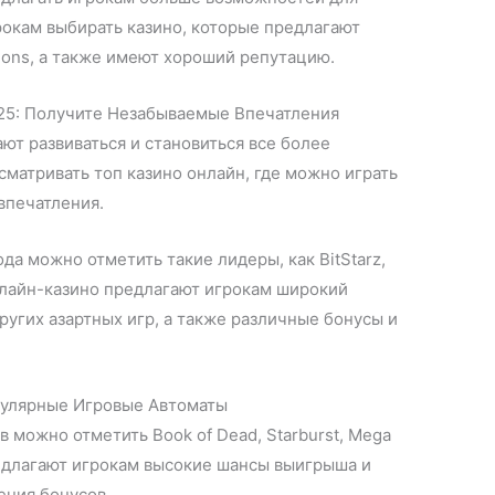
рокам выбирать казино, которые предлагают
ions, а также имеют хороший репутацию.
25: Получите Незабываемые Впечатления
ют развиваться и становиться все более
матривать топ казино онлайн, где можно играть
впечатления.
да можно отметить такие лидеры, как BitStarz,
онлайн-казино предлагают игрокам широкий
ругих азартных игр, а также различные бонусы и
пулярные Игровые Автоматы
 можно отметить Book of Dead, Starburst, Mega
редлагают игрокам высокие шансы выигрыша и
ния бонусов.