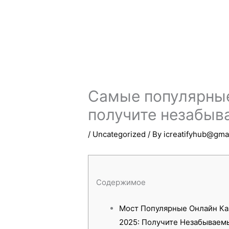
Skip
to
content
Самые популярные
получите незабыв
/
Uncategorized
/ By
icreatifyhub@gma
Содержимое
Мост Популярные Онлайн Ка
2025: Получите Незабываем