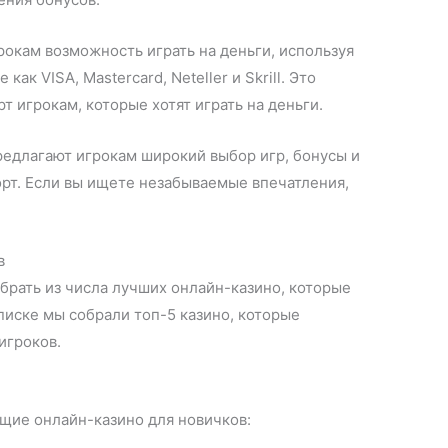
окам возможность играть на деньги, используя
ак VISA, Mastercard, Neteller и Skrill. Это
 игрокам, которые хотят играть на деньги.
редлагают игрокам широкий выбор игр, бонусы и
орт. Если вы ищете незабываемые впечатления,
в
брать из числа лучших онлайн-казино, которые
списке мы собрали топ-5 казино, которые
игроков.
щие онлайн-казино для новичков: