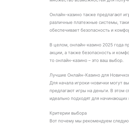
Онлайн-казино также предлагают игр
различные платежные системы, такие к
обеспечивает безопасность и комфорт
В целом, онлайн-казино 2025 года п
акции, а также безопасность и комф
то онлайн-казино – это ваш выбор.
Лучшие Онлайн-Казино для Новичко
Для начала игроки-новички могут вы
предлагают игры на деньги. В этом 
идеально подходят для начинающих 
Критерии выбора
Вот почему мы рекомендуем следую