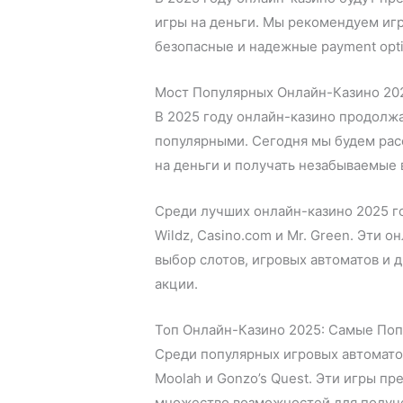
игры на деньги. Мы рекомендуем иг
безопасные и надежные payment opt
Мост Популярных Онлайн-Казино 20
В 2025 году онлайн-казино продолжа
популярными. Сегодня мы будем расс
на деньги и получать незабываемые 
Среди лучших онлайн-казино 2025 го
Wildz, Casino.com и Mr. Green. Эти 
выбор слотов, игровых автоматов и д
акции.
Топ Онлайн-Казино 2025: Самые По
Среди популярных игровых автоматов
Moolah и Gonzo’s Quest. Эти игры п
множество возможностей для получе