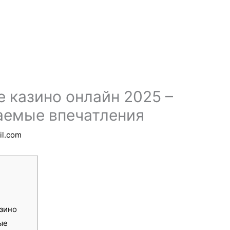
 казино онлайн 2025 –
аемые впечатления
il.com
зино
ые