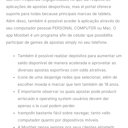
aplicações de apostas desportivas, mas el portal oferece
suporte para todas because principais marcas de tablets.
Além disso, também é possível aceder à aplicação através do
seu computador pessoal PERSONAL COMPUTER ou Mac. O
app Mostbet é um programa afin de celular que possibilita
participar de games de apostas simply no seu telefone.
Também é possível realizar depósitos para aumentar um
saldo disponível de manera acelerada e aproveitar as
diversas apostas esportivas com odds atrativas.
ícone de uma dasjenige redes que selecionar, além de
escolher moeda e marcar que tem também de 18 anos.
É importante observar os quais apostar pode producir
arriscado e operating system usuários devem dar
apenas o la cual podem perder.
trampolín bastante fácil sobre navegar, tanto vello
computador quanto por dispositivos móveis.
A Mostbet pensa sempre nos seus clientes elizabeth