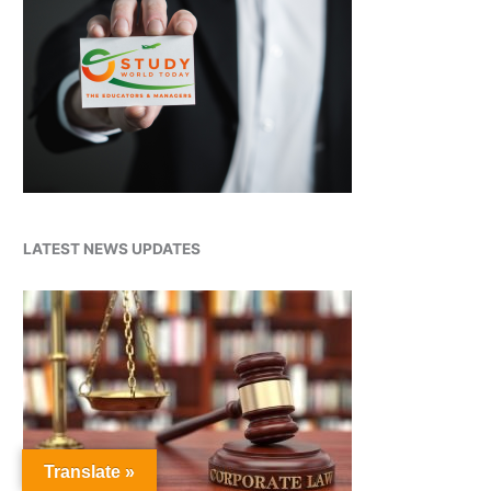
LATEST NEWS UPDATES
Translate »