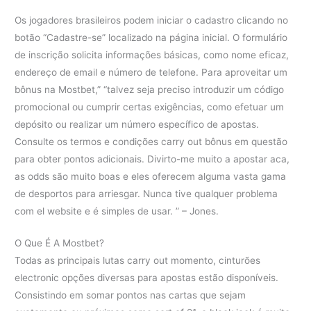
Os jogadores brasileiros podem iniciar o cadastro clicando no
botão “Cadastre-se” localizado na página inicial. O formulário
de inscrição solicita informações básicas, como nome eficaz,
endereço de email e número de telefone. Para aproveitar um
bônus na Mostbet,” “talvez seja preciso introduzir um código
promocional ou cumprir certas exigências, como efetuar um
depósito ou realizar um número específico de apostas.
Consulte os termos e condições carry out bônus em questão
para obter pontos adicionais. Divirto-me muito a apostar aca,
as odds são muito boas e eles oferecem alguma vasta gama
de desportos para arriesgar. Nunca tive qualquer problema
com el website e é simples de usar. ” – Jones.
O Que É A Mostbet?
Todas as principais lutas carry out momento, cinturões
electronic opções diversas para apostas estão disponíveis.
Consistindo em somar pontos nas cartas que sejam