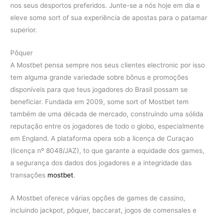
nos seus desportos preferidos. Junte-se a nós hoje em dia e
eleve some sort of sua experiência de apostas para o patamar
superior.
Pôquer
A Mostbet pensa sempre nos seus clientes electronic por isso
tem alguma grande variedade sobre bônus e promoções
disponíveis para que teus jogadores do Brasil possam se
beneficiar. Fundada em 2009, some sort of Mostbet tem
também de uma década de mercado, construindo uma sólida
reputação entre os jogadores de todo o globo, especialmente
em England. A plataforma opera sob a licença de Curaçao
(licença nº 8048/JAZ), to que garante a equidade dos games,
a segurança dos dados dos jogadores e a integridade das
transações
mostbet
.
A Mostbet oferece várias opções de games de cassino,
incluindo jackpot, pôquer, baccarat, jogos de comensales e