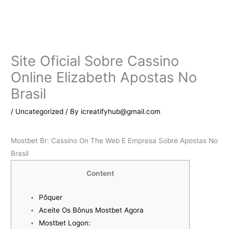
Skip
to
content
Site Oficial Sobre Cassino
Online Elizabeth Apostas No
Brasil
/
Uncategorized
/ By
icreatifyhub@gmail.com
Mostbet Br: Cassino On The Web E Empresa Sobre Apostas No
Brasil
Content
Pôquer
Aceite Os Bônus Mostbet Agora
Mostbet Logon: