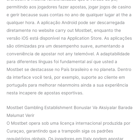
permitindo aos jogadores fazer apostas, jogar jogos de casino
e gerir because suas contas no ano de qualquer lugar at the a
qualquer hora. A aplicação Android pode ser descarregada
diretamente no website carry out Mostbet, enquanto the
versão iOS está disponível na Application Store. As aplicações
são otimizadas pra um desempenho suave, aumentando a
conveniência de apostar not any telemóvel. A adaptabilidade
para diferentes línguas foi fundamental así que usted a
Mostbet se destacasse no País brasileiro e no planeta. Dentro
da interface você terá, por exemplo, suporte ao cliente em
português para melhorar néanmoins ainda a sua experiência
nesta incapere de apostas esportivas.
Mostbet Gambling Establishment Bonuslar Və Aksiyalar Barədə
Məlumat Verir
O Mostbet opera sob uma licença internacional produzida por
Curaçao, garantindo que a trampolín siga os padrões
regulatórios globais. Os jogadores em Italy podem apostar