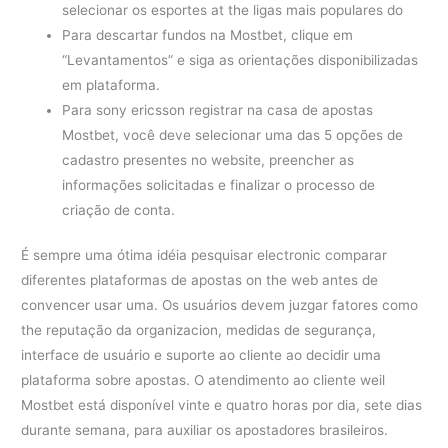
selecionar os esportes at the ligas mais populares do
Para descartar fundos na Mostbet, clique em
“Levantamentos” e siga as orientações disponibilizadas
em plataforma.
Para sony ericsson registrar na casa de apostas
Mostbet, você deve selecionar uma das 5 opções de
cadastro presentes no website, preencher as
informações solicitadas e finalizar o processo de
criação de conta.
É sempre uma ótima idéia pesquisar electronic comparar
diferentes plataformas de apostas on the web antes de
convencer usar uma. Os usuários devem juzgar fatores como
the reputação da organizacion, medidas de segurança,
interface de usuário e suporte ao cliente ao decidir uma
plataforma sobre apostas. O atendimento ao cliente weil
Mostbet está disponível vinte e quatro horas por dia, sete dias
durante semana, para auxiliar os apostadores brasileiros.