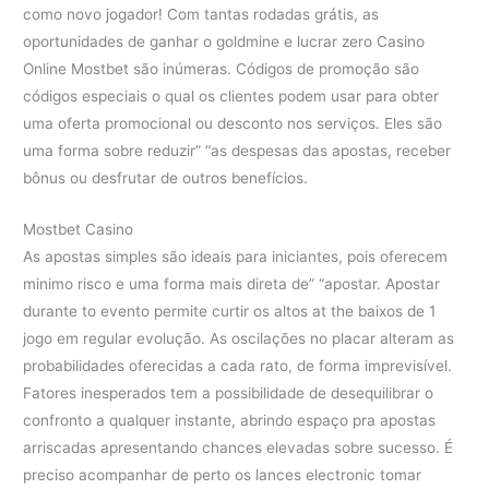
como novo jogador! Com tantas rodadas grátis, as
oportunidades de ganhar o goldmine e lucrar zero Casino
Online Mostbet são inúmeras. Códigos de promoção são
códigos especiais o qual os clientes podem usar para obter
uma oferta promocional ou desconto nos serviços. Eles são
uma forma sobre reduzir” “as despesas das apostas, receber
bônus ou desfrutar de outros benefícios.
Mostbet Casino
As apostas simples são ideais para iniciantes, pois oferecem
minimo risco e uma forma mais direta de” “apostar. Apostar
durante to evento permite curtir os altos at the baixos de 1
jogo em regular evolução. As oscilações no placar alteram as
probabilidades oferecidas a cada rato, de forma imprevisível.
Fatores inesperados tem a possibilidade de desequilibrar o
confronto a qualquer instante, abrindo espaço pra apostas
arriscadas apresentando chances elevadas sobre sucesso. É
preciso acompanhar de perto os lances electronic tomar