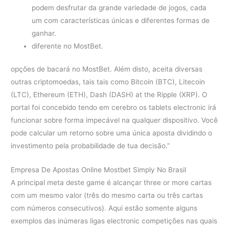
podem desfrutar da grande variedade de jogos, cada
um com características únicas e diferentes formas de
ganhar.
diferente no MostBet.
opções de bacará no MostBet. Além disto, aceita diversas
outras criptomoedas, tais tais como Bitcoin (BTC), Litecoin
(LTC), Ethereum (ETH), Dash (DASH) at the Ripple (XRP). O
portal foi concebido tendo em cerebro os tablets electronic irá
funcionar sobre forma impecável na qualquer dispositivo. Você
pode calcular um retorno sobre uma única aposta dividindo o
investimento pela probabilidade de tua decisão.”
Empresa De Apostas Online Mostbet Simply No Brasil
A principal meta deste game é alcançar three or more cartas
com um mesmo valor (três do mesmo carta ou três cartas
com números consecutivos). Aqui estão somente alguns
exemplos das inúmeras ligas electronic competições nas quais