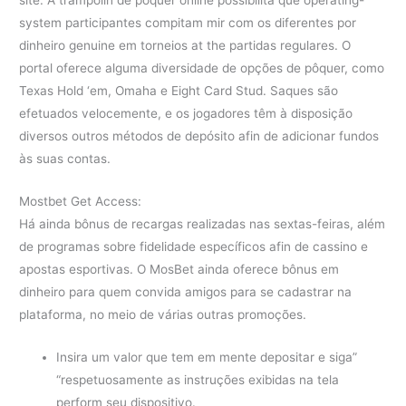
site. A trampolín de pôquer online possibilita que operating-
system participantes compitam mir com os diferentes por
dinheiro genuine em torneios at the partidas regulares. O
portal oferece alguma diversidade de opções de pôquer, como
Texas Hold ‘em, Omaha e Eight Card Stud. Saques são
efetuados velocemente, e os jogadores têm à disposição
diversos outros métodos de depósito afin de adicionar fundos
às suas contas.
Mostbet Get Access:
Há ainda bônus de recargas realizadas nas sextas-feiras, além
de programas sobre fidelidade específicos afin de cassino e
apostas esportivas. O MosBet ainda oferece bônus em
dinheiro para quem convida amigos para se cadastrar na
plataforma, no meio de várias outras promoções.
Insira um valor que tem em mente depositar e siga”
“respetuosamente as instruções exibidas na tela
perform seu dispositivo.