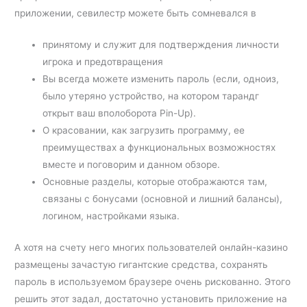
приложении, севилестр можете быть сомневался в
принятому и служит для подтверждения личности
игрока и предотвращения
Вы всегда можете изменить пароль (если, одноиз,
было утеряно устройство, на котором тарандг
открыт ваш вполоборота Pin-Up).
О красовании, как загрузить программу, ее
преимуществах а функциональных возможностях
вместе и поговорим и данном обзоре.
Основные разделы, которые отображаются там,
связаны с бонусами (основной и лишний балансы),
логином, настройками языка.
А хотя на счету него многих пользователей онлайн-казино
размещены зачастую гигантские средства, сохранять
пароль в используемом браузере очень рискованно. Этого
решить этот задал, достаточно установить приложение на