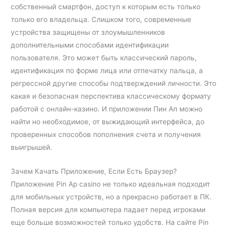
собственный смартфон, доступ к которым есть только
только его владельца. Слишком того, современные
устройства защищены от злоумышленников
дополнительными способами идентификации
пользователя. Это может быть классический пароль,
идентификация по форме лица или отпечатку пальца, а
регрессной другие способы подтверждений личности. Это
какая и безопасная перспектива классическому формату
работой с онлайн-казино. И приложении Пин Ап можно
найти но необходимое, от выжидающий интерфейса, до
проверенных способов пополнения счета и получения
выигрышей.
Зачем Качать Приложение, Если Есть Браузер?
Приложение Pin Ap casino не только идеальная подходит
для мобильных устройств, но а прекрасно работает в ПК.
Полная версия для компьютера падает перед игроками
еще больше возможностей только удобств. На сайте Pin