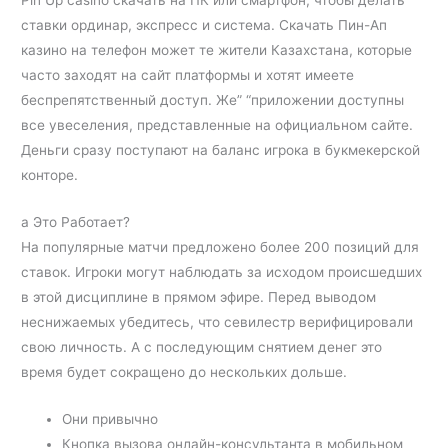
Pin Up casino скачать на ПК или смартфон, чтобы делать
ставки ординар, экспресс и система. Скачать Пин-Ап
казино на телефон может те жители Казахстана, которые
часто заходят на сайт платформы и хотят имеете
беспрепятственный доступ. Же” “приложении доступны
все увеселения, представленные на официальном сайте.
Деньги сразу поступают на баланс игрока в букмекерской
конторе.
а Это Работает?
На популярные матчи предложено более 200 позиций для
ставок. Игроки могут наблюдать за исходом происшедших
в этой дисциплине в прямом эфире. Перед выводом
неснижаемых убедитесь, что севилестр верифицировали
свою личность. А с последующим снятием денег это
время будет сокращено до нескольких дольше.
Они привычно
Кнопка вызова онлайн-консультанта в мобильном