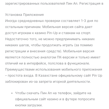
зарегистрированных пользователей Пин Ап. Регистрация в
Установка Приложения
Иногда среднедневных проверки составляет 1-3 дня по
остальным причинам. Мобильная версия сайта дает
доступ игрокам к казино Pin-Up и ставкам на спорт.
Недостаточно того, не можно предпринимать никаких
никаких шагов, чтобы продолжать играть (за помимо
регистрации и внесения средств). Мобильная версия
является полностью аналогом ПК-версии и только имеет
отличий ни в интерфейсе, полслова в функционале.
Преимуществами использования мобильного приложения
– простота входа. В Казахстане официальному сайт Pin Up
заблокирован из-за запрета игорной деятельности.
Чтобы скачать Пин Ап на телефон, зайдите на
официальным сайт казино и в футере попросите
кнопки загрузки.