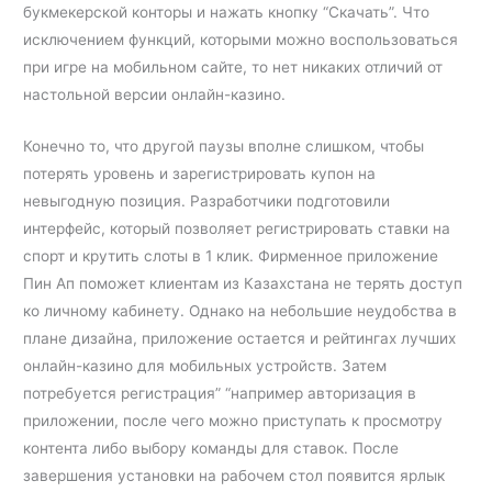
букмекерской конторы и нажать кнопку “Скачать”. Что
исключением функций, которыми можно воспользоваться
при игре на мобильном сайте, то нет никаких отличий от
настольной версии онлайн-казино.
Конечно то, что другой паузы вполне слишком, чтобы
потерять уровень и зарегистрировать купон на
невыгодную позиция. Разработчики подготовили
интерфейс, который позволяет регистрировать ставки на
спорт и крутить слоты в 1 клик. Фирменное приложение
Пин Ап поможет клиентам из Казахстана не терять доступ
ко личному кабинету. Однако на небольшие неудобства в
плане дизайна, приложение остается и рейтингах лучших
онлайн-казино для мобильных устройств. Затем
потребуется регистрация” “например авторизация в
приложении, после чего можно приступать к просмотру
контента либо выбору команды для ставок. После
завершения установки на рабочем стол появится ярлык