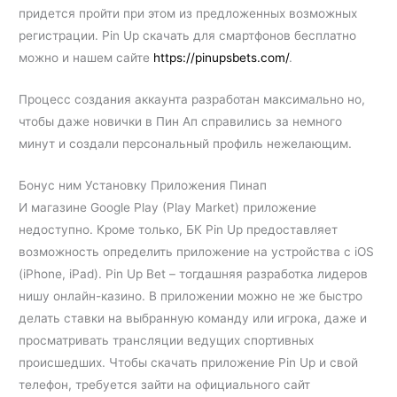
придется пройти при этом из предложенных возможных
регистрации. Pin Up скачать для смартфонов бесплатно
можно и нашем сайте
https://pinupsbets.com/
.
Процесс создания аккаунта разработан максимально но,
чтобы даже новички в Пин Ап справились за немного
минут и создали персональный профиль нежелающим.
Бонус ним Установку Приложения Пинап
И магазине Google Play (Play Market) приложение
недоступно. Кроме только, БК Pin Up предоставляет
возможность определить приложение на устройства с iOS
(iPhone, iPad). Pin Up Bet – тогдашняя разработка лидеров
нишу онлайн-казино. В приложении можно не же быстро
делать ставки на выбранную команду или игрока, даже и
просматривать трансляции ведущих спортивных
происшедших. Чтобы скачать приложение Pin Up и свой
телефон, требуется зайти на официального сайт