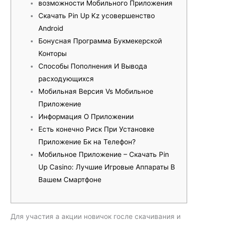
возможности Мобильного Приложения
Скачать Pin Up Kz усовершенство
Android
Бонусная Программа Букмекерской
Конторы
Способы Пополнения И Вывода
расходующихся
Мобильная Версия Vs Мобильное
Приложение
Информация О Приложении
Есть конечно Риск При Установке
Приложение Бк на Телефон?
Мобильное Приложение – Скачать Pin
Up Casino: Лучшие Игровые Аппараты В
Вашем Смартфоне
Для участия а акции новичок госле скачивания и