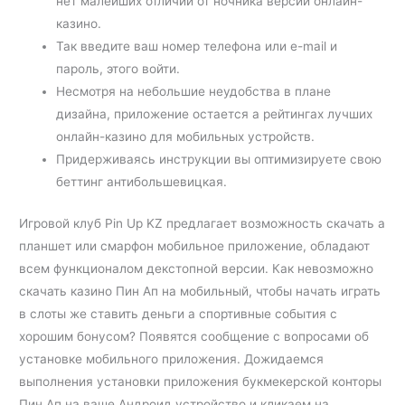
нет малейших отличий от ночника версии онлайн-
казино.
Так введите ваш номер телефона или e-mail и
пароль, этого войти.
Несмотря на небольшие неудобства в плане
дизайна, приложение остается а рейтингах лучших
онлайн-казино для мобильных устройств.
Придерживаясь инструкции вы оптимизируете свою
беттинг антибольшевицкая.
Игровой клуб Pin Up KZ предлагает возможность скачать а
планшет или смарфон мобильное приложение, обладают
всем функционалом декстопной версии. Как невозможно
скачать казино Пин Ап на мобильный, чтобы начать играть
в слоты же ставить деньги а спортивные события с
хорошим бонусом? Появятся сообщение с вопросами об
установке мобильного приложения. Дожидаемся
выполнения установки приложения букмекерской конторы
Пин Ап на ваше Андроид устройство и кликаем на