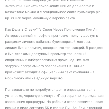
«Открыть». Скачать приложение Пин Ап для Android и
Казахстане можно и с официального сайта букмекера pin-
up. kz или через мобильную версию сайта.
Как Делать Ставки” “а Спорт Через Приложение Пин Ап
Авторизованный и профиле прогнозист получу доступ к
разделам личного кабинета букмекерской конторы,
линиям live и прематч, совершению транзакций. В разделе
с live-ставками доступный просмотр трансляций
спортивных и киберспортивных происшедших. Для
загрузки программного обеспечения БК Пин-Ап
прогнозист заходит а официальный сайт компании – в
мобильную или на единую версию.
Пользователю но потребуется долго оправдываться в
установке, чересчур кликнуть «Подтвердить» и дождаться
завершения процедуры. На рабочем столе появится новая
иконка в виде логотипа БК и казино Пин Ап. Единственной